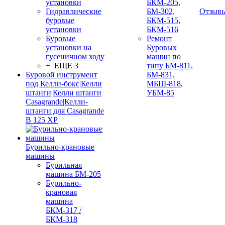
установки
БКМ-205,
Гидравлические
БМ-302,
Отзыв
буровые
БКМ-515,
установки
БКМ-516
Буровые
Ремонт
установки на
Буровых
гусеничном ходу
машин по
+ ЕЩЕ 3
типу БМ-811,
Буровой инструмент
БМ-831,
под Келли-бокс|Келли
МБШ-818,
штанги|Келли штанги
УБМ-85
Casagrande|Келли-
штанги для Casagrande
B 125 XP
Бурильно-крановые
машины
Бурильная
машина БМ-205
Бурильно-
крановая
машина
БКМ-317 /
БКМ-318