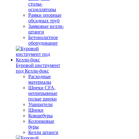
столы-
осцилляторы
Рамки опорные
обсадных труб
Замковые келли-
штанги
Бетонолитное
оборудование
Буровой инструмент
под Келли-бокс
Расходные
материалы
Шнеки CFA,
непрерывные
полые шнеки
Уширители
Шнеки
Ковшебуры
Колонковые
буры
Келли штанги