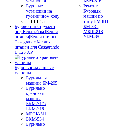
установки
БКМ-516
Буровые
Ремонт
установки на
Буровых
гусеничном ходу
машин по
+ ЕЩЕ 3
типу БМ-811,
Буровой инструмент
БМ-831,
под Келли-бокс|Келли
МБШ-818,
штанги|Келли штанги
УБМ-85
Casagrande|Келли-
штанги для Casagrande
B 125 XP
Бурильно-крановые
машины
Бурильная
машина БМ-205
Бурильно-
крановая
машина
БКМ-317 /
БКМ-318
МРСК-311
БКМ-534
Бурильно-