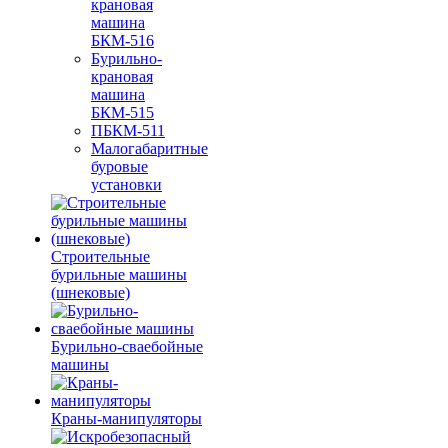
крановая
машина
БКМ-516
Бурильно-
крановая
машина
БКМ-515
ПБКМ-511
Малогабаритные
буровые
установки
Строительные
бурильные машины
(шнековые)
Бурильно-сваебойные
машины
Краны-манипуляторы