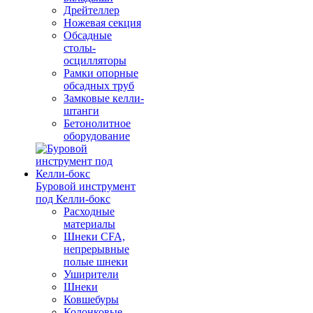
Дрейтеллер
Ножевая секция
Обсадные
столы-
осцилляторы
Рамки опорные
обсадных труб
Замковые келли-
штанги
Бетонолитное
оборудование
Буровой инструмент
под Келли-бокс
Расходные
материалы
Шнеки CFA,
непрерывные
полые шнеки
Уширители
Шнеки
Ковшебуры
Колонковые