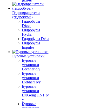
Гидровращатели
(гидробуры)
Гидробуры
Digga
Гидробуры
Hydra
Гидробуры Delta
Гидробуры
Impulse
Буровые установки
Буровые
установки
Lechner б/у
Буровые
установки
Liebherr б/у
Буровые
установки
LiuGong JINT б/
у
Буровые