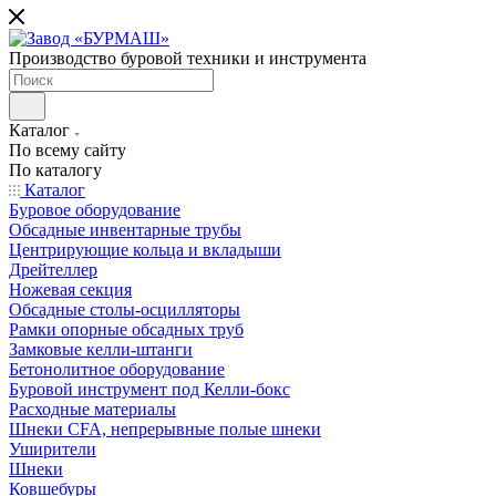
Производство буровой техники и инструмента
Каталог
По всему сайту
По каталогу
Каталог
Буровое оборудование
Обсадные инвентарные трубы
Центрирующие кольца и вкладыши
Дрейтеллер
Ножевая секция
Обсадные столы-осцилляторы
Рамки опорные обсадных труб
Замковые келли-штанги
Бетонолитное оборудование
Буровой инструмент под Келли-бокс
Расходные материалы
Шнеки CFA, непрерывные полые шнеки
Уширители
Шнеки
Ковшебуры