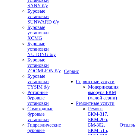
установки
SANY б/у
Буровые
установки
SUNWARD б/у
Буровые
установки
XCMG
Буровые
установки
YUTONG б/у
Буровые
установки
ZOOMLION б/у
Сервис
Буровые
установки
Сервисные услуги
TYSIM б/у
Модернизация
Роторные
ямобура БКМ
буровые
(малой серии)
установки
Ремонтные услуги
Самоходные
Ремонт
буровые
БКМ-317,
установки
БКМ-205,
Гидравлические
БМ-302,
Отзыв
буровые
БКМ-515,