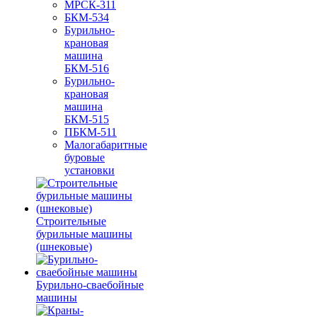
МРСК-311
БКМ-534
Бурильно-
крановая
машина
БКМ-516
Бурильно-
крановая
машина
БКМ-515
ПБКМ-511
Малогабаритные
буровые
установки
Строительные
бурильные машины
(шнековые)
Бурильно-сваебойные
машины