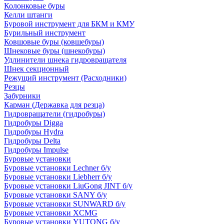
Колонковые буры
Келли штанги
Буровой инструмент для БКМ и КМУ
Бурильный инструмент
Ковшовые буры (ковшебуры)
Шнековые буры (шнекобуры)
Удлинители шнека гидровращателя
Шнек секционный
Режущий инструмент (Расходники)
Резцы
Забурники
Карман (Державка для резца)
Гидровращатели (гидробуры)
Гидробуры Digga
Гидробуры Hydra
Гидробуры Delta
Гидробуры Impulse
Буровые установки
Буровые установки Lechner б/у
Буровые установки Liebherr б/у
Буровые установки LiuGong JINT б/у
Буровые установки SANY б/у
Буровые установки SUNWARD б/у
Буровые установки XCMG
Буровые установки YUTONG б/у