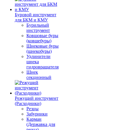
Буровой инструмент
для БКМ и КМУ
Бурильный
инструмент
Ковшовые буры
(ковшебуры)
Шнековые буры
(шнекобуры)
Удлинители
шнека
гидровращателя
Шнек
секционный
Режущий инструмент
(Расходники)
Резцы
Забурники
Карман
(Державка для
резца)