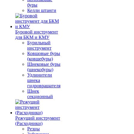
буры
Келли штанги
Буровой инструмент
для БКМ и КМУ
Бурильный
инструмент
Ковшовые буры
(ковшебуры)
Шнековые буры
(шнекобуры)
Удлинители
шнека
гидровращателя
Шнек
секционный
Режущий инструмент
(Расходники)
Резцы