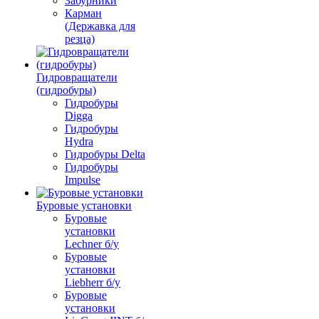
Забурники
Карман
(Державка для
резца)
Гидровращатели
(гидробуры)
Гидробуры
Digga
Гидробуры
Hydra
Гидробуры Delta
Гидробуры
Impulse
Буровые установки
Буровые
установки
Lechner б/у
Буровые
установки
Liebherr б/у
Буровые
установки