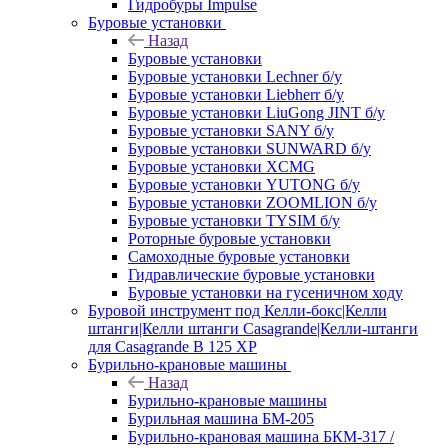
Гидробуры Impulse
Буровые установки
Назад
Буровые установки
Буровые установки Lechner б/у
Буровые установки Liebherr б/у
Буровые установки LiuGong JINT б/у
Буровые установки SANY б/у
Буровые установки SUNWARD б/у
Буровые установки XCMG
Буровые установки YUTONG б/у
Буровые установки ZOOMLION б/у
Буровые установки TYSIM б/у
Роторные буровые установки
Самоходные буровые установки
Гидравлические буровые установки
Буровые установки на гусеничном ходу
Буровой инструмент под Келли-бокс|Келли
штанги|Келли штанги Casagrande|Келли-штанги
для Casagrande B 125 XP
Бурильно-крановые машины
Назад
Бурильно-крановые машины
Бурильная машина БМ-205
Бурильно-крановая машина БКМ-317 /