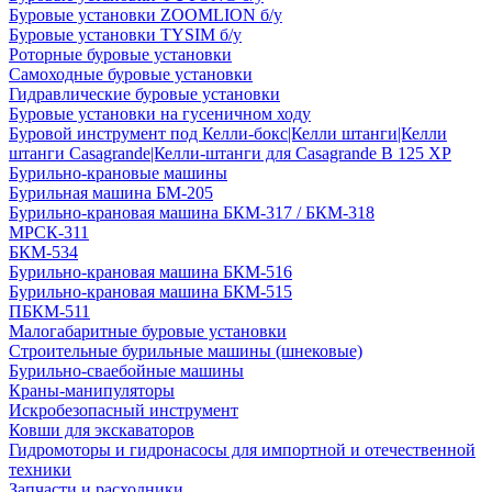
Буровые установки ZOOMLION б/у
Буровые установки TYSIM б/у
Роторные буровые установки
Самоходные буровые установки
Гидравлические буровые установки
Буровые установки на гусеничном ходу
Буровой инструмент под Келли-бокс|Келли штанги|Келли
штанги Casagrande|Келли-штанги для Casagrande B 125 XP
Бурильно-крановые машины
Бурильная машина БМ-205
Бурильно-крановая машина БКМ-317 / БКМ-318
МРСК-311
БКМ-534
Бурильно-крановая машина БКМ-516
Бурильно-крановая машина БКМ-515
ПБКМ-511
Малогабаритные буровые установки
Строительные бурильные машины (шнековые)
Бурильно-сваебойные машины
Краны-манипуляторы
Искробезопасный инструмент
Ковши для экскаваторов
Гидромоторы и гидронасосы для импортной и отечественной
техники
Запчасти и расходники