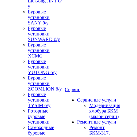
LiuGong JINT б/
у
Буровые
установки
SANY б/у
Буровые
установки
SUNWARD б/у
Буровые
установки
XCMG
Буровые
установки
YUTONG б/у
Буровые
установки
ZOOMLION б/у
Сервис
Буровые
установки
Сервисные услуги
TYSIM б/у
Модернизация
Роторные
ямобура БКМ
буровые
(малой серии)
установки
Ремонтные услуги
Самоходные
Ремонт
буровые
БКМ-317,