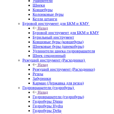
Уширители
Шнеки
Ковшебуры
Колонковые буры
Келли штанги
Буровой инструмент для БКМ и КМУ
Назад
Буровой инструмент для БКМ и КМУ
Бурильный инструмент
Ковшовые буры (ковшебуры)
Шнековые буры (шнекобуры)
Удлинители шнека гидровращателя
Шнек секционный
Режущий инструмент (Расходники)
Назад
Режущий инструмент (Расходники)
Резцы
Забурники
Карман (Державка для резца)
Гидровращатели (гидробуры)
Назад
Гидровращатели (гидробуры)
Гидробуры Digga
Гидробуры Hydra
Гидробуры Delta