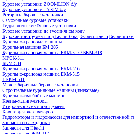
Буровые установки ZOOMLION б/у
Буровые установки TYSIM б/у
Роторные буровые установки
Самоходные буровые установки
Гидравлические буровые установки
Буровые установки на гусеничном ходу
Буровой инструмент под Келли-бокс|Келли штанги|Келли штанг
Бурильно-крановые машины
Бурильная машина БМ-205
Бурильно-крановая машина БКМ-317 / БКМ-318
МРСК-311
БКМ-534
Бурильно-крановая машина БКМ-516
Бурильно-крановая машина БКМ-515
ПБКМ-511
Малогабаритные буровые установки
Строительные бурильные машины (шнековые)
Бурильно-сваебойные машины
Краны-манипуляторы
Искробезопасный инструмент
Ковши для экскаваторов
Гидромоторы и гидронасосы для импортной и отечественной т
Запчасти и расходники
Запчасти для Hitachi
Запчасти для БКМ-317