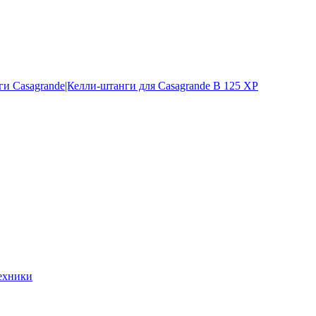
и Casagrande|Келли-штанги для Casagrande B 125 XP
ехники