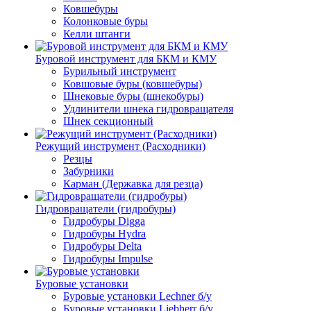
Ковшебуры
Колонковые буры
Келли штанги
Буровой инструмент для БКМ и КМУ
Бурильный инструмент
Ковшовые буры (ковшебуры)
Шнековые буры (шнекобуры)
Удлинители шнека гидровращателя
Шнек секционный
Режущий инструмент (Расходники)
Резцы
Забурники
Карман (Державка для резца)
Гидровращатели (гидробуры)
Гидробуры Digga
Гидробуры Hydra
Гидробуры Delta
Гидробуры Impulse
Буровые установки
Буровые установки Lechner б/у
Буровые установки Liebherr б/у