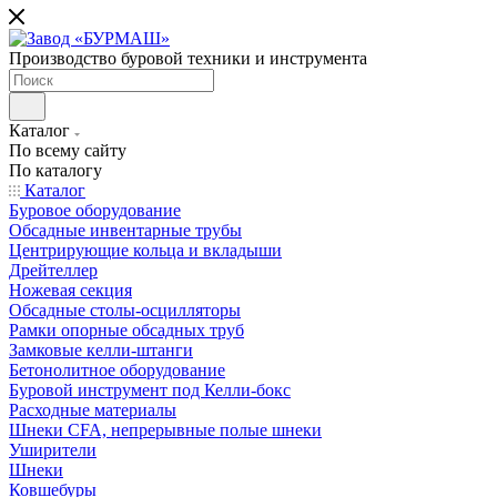
Производство буровой техники и инструмента
Каталог
По всему сайту
По каталогу
Каталог
Буровое оборудование
Обсадные инвентарные трубы
Центрирующие кольца и вкладыши
Дрейтеллер
Ножевая секция
Обсадные столы-осцилляторы
Рамки опорные обсадных труб
Замковые келли-штанги
Бетонолитное оборудование
Буровой инструмент под Келли-бокс
Расходные материалы
Шнеки CFA, непрерывные полые шнеки
Уширители
Шнеки
Ковшебуры