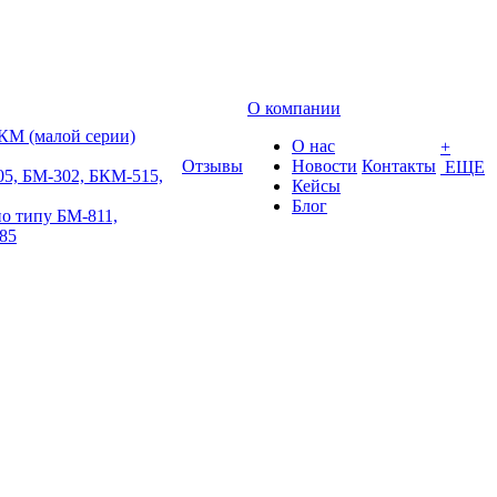
О компании
КМ (малой серии)
О нас
+
Отзывы
Новости
Контакты
ЕЩЕ
5, БМ-302, БКМ-515,
Кейсы
Блог
о типу БМ-811,
85