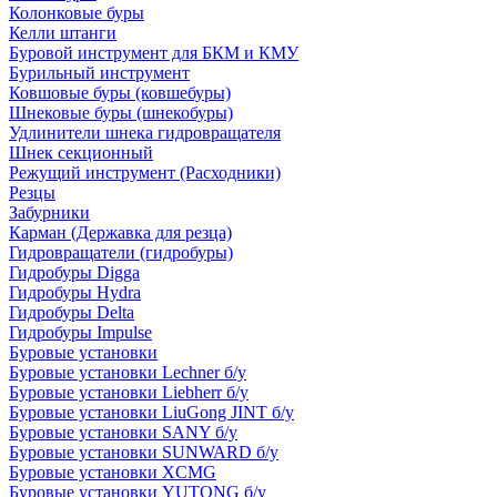
Колонковые буры
Келли штанги
Буровой инструмент для БКМ и КМУ
Бурильный инструмент
Ковшовые буры (ковшебуры)
Шнековые буры (шнекобуры)
Удлинители шнека гидровращателя
Шнек секционный
Режущий инструмент (Расходники)
Резцы
Забурники
Карман (Державка для резца)
Гидровращатели (гидробуры)
Гидробуры Digga
Гидробуры Hydra
Гидробуры Delta
Гидробуры Impulse
Буровые установки
Буровые установки Lechner б/у
Буровые установки Liebherr б/у
Буровые установки LiuGong JINT б/у
Буровые установки SANY б/у
Буровые установки SUNWARD б/у
Буровые установки XCMG
Буровые установки YUTONG б/у