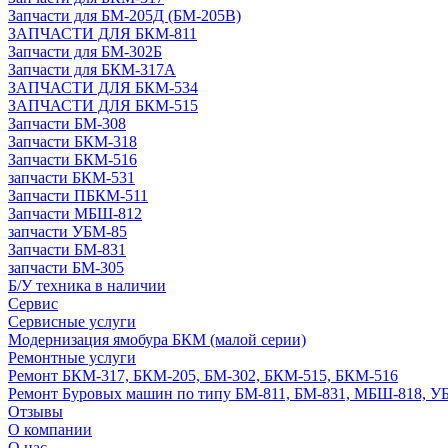
Запчасти для БМ-205Д (БМ-205В)
ЗАПЧАСТИ ДЛЯ БКМ-811
Запчасти для БМ-302Б
Запчасти для БКМ-317А
ЗАПЧАСТИ ДЛЯ БКМ-534
ЗАПЧАСТИ ДЛЯ БКМ-515
Запчасти БМ-308
Запчасти БКМ-318
Запчасти БКМ-516
запчасти БКМ-531
Запчасти ПБКМ-511
Запчасти МБШ-812
запчасти УБМ-85
Запчасти БМ-831
запчасти БМ-305
Б/У техника в наличии
Сервис
Сервисные услуги
Модернизация ямобура БКМ (малой серии)
Ремонтные услуги
Ремонт БКМ-317, БКМ-205, БМ-302, БКМ-515, БКМ-516
Ремонт Буровых машин по типу БМ-811, БМ-831, МБШ-818, У
Отзывы
О компании
О нас