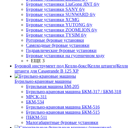
Буровые установки LiuGong JINT б/у
Буровые установки SANY б/у
Буровые установки SUNWARD б/у
Буровые установки XCMG
Буровые установки YUTONG б/у
Буровые установки ZOOMLION б/у
Буровые установки TYSIM б/у
Роторные буровые установки
Самоходные буровые установки
Гидравлические буровые установки
Буровые установки на гусеничном ходу
+ ЕЩЕ 3
Буровой инструмент под Келли-бокс|Келли штанги|Келли
штанги для Casagrande B 125 XP
Бурильно-крановые машины
Бурильная машина БМ-205
Бурильно-крановая машина БКМ-317 / БКМ-318
МРСК-311
БКМ-534
Бурильно-крановая машина БКМ-516
Бурильно-крановая машина БКМ-515
ПБКМ-511
Малогабаритные буровые установки