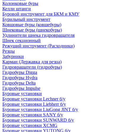
Колонковые буры
Келли штанги
Буровой инструмент для БКМ и КМУ
Бурильный инструмент
Ковшовые буры (ковшебуры)
Шнековые буры (шнекобуры)
Удлинители шнека гидровращателя
Шнек секционный
Режущий инструмент (Расходники)
Резцы
Забурники
Карман (Державка для резца)
Гидровращатели (гидробуры)
Гидробуры Digga
Гидробуры Hydra
Гидробуры Delta
Гидробуры Impulse
Буровые установки
Буровые установки Lechner б/у
Буровые установки Liebherr б/у
Буровые установки LiuGong JINT б/у
Буровые установки SANY б/у
Буровые установки SUNWARD б/у
Буровые установки XCMG
Буровые установки YUTONG б/у