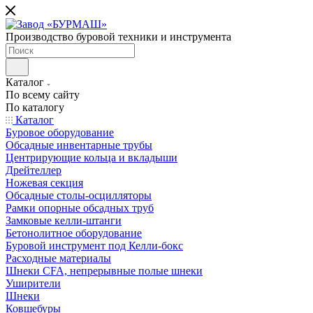
Производство буровой техники и инструмента
Каталог
По всему сайту
По каталогу
Каталог
Буровое оборудование
Обсадные инвентарные трубы
Центрирующие кольца и вкладыши
Дрейтеллер
Ножевая секция
Обсадные столы-осцилляторы
Рамки опорные обсадных труб
Замковые келли-штанги
Бетонолитное оборудование
Буровой инструмент под Келли-бокс
Расходные материалы
Шнеки CFA, непрерывные полые шнеки
Уширители
Шнеки
Ковшебуры