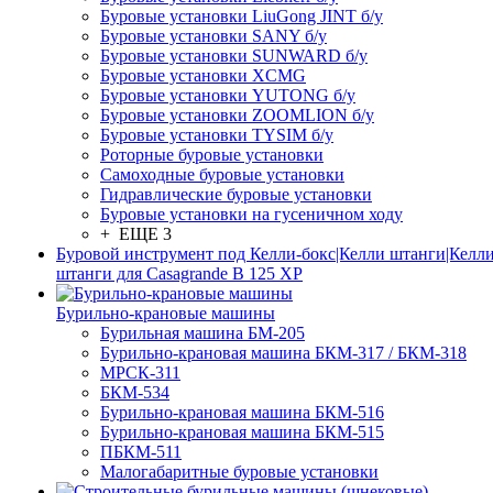
Буровые установки LiuGong JINT б/у
Буровые установки SANY б/у
Буровые установки SUNWARD б/у
Буровые установки XCMG
Буровые установки YUTONG б/у
Буровые установки ZOOMLION б/у
Буровые установки TYSIM б/у
Роторные буровые установки
Самоходные буровые установки
Гидравлические буровые установки
Буровые установки на гусеничном ходу
+ ЕЩЕ 3
Буровой инструмент под Келли-бокс|Келли штанги|Келли
штанги для Casagrande B 125 XP
Бурильно-крановые машины
Бурильная машина БМ-205
Бурильно-крановая машина БКМ-317 / БКМ-318
МРСК-311
БКМ-534
Бурильно-крановая машина БКМ-516
Бурильно-крановая машина БКМ-515
ПБКМ-511
Малогабаритные буровые установки