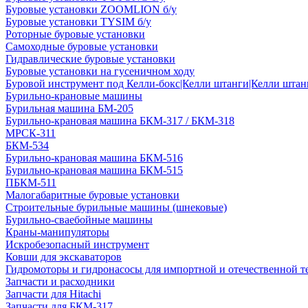
Буровые установки ZOOMLION б/у
Буровые установки TYSIM б/у
Роторные буровые установки
Самоходные буровые установки
Гидравлические буровые установки
Буровые установки на гусеничном ходу
Буровой инструмент под Келли-бокс|Келли штанги|Келли штанг
Бурильно-крановые машины
Бурильная машина БМ-205
Бурильно-крановая машина БКМ-317 / БКМ-318
МРСК-311
БКМ-534
Бурильно-крановая машина БКМ-516
Бурильно-крановая машина БКМ-515
ПБКМ-511
Малогабаритные буровые установки
Строительные бурильные машины (шнековые)
Бурильно-сваебойные машины
Краны-манипуляторы
Искробезопасный инструмент
Ковши для экскаваторов
Гидромоторы и гидронасосы для импортной и отечественной т
Запчасти и расходники
Запчасти для Hitachi
Запчасти для БКМ-317