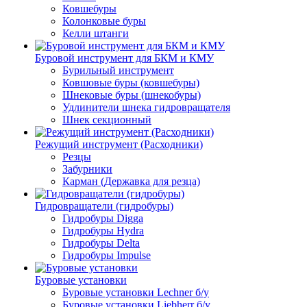
Ковшебуры
Колонковые буры
Келли штанги
Буровой инструмент для БКМ и КМУ
Бурильный инструмент
Ковшовые буры (ковшебуры)
Шнековые буры (шнекобуры)
Удлинители шнека гидровращателя
Шнек секционный
Режущий инструмент (Расходники)
Резцы
Забурники
Карман (Державка для резца)
Гидровращатели (гидробуры)
Гидробуры Digga
Гидробуры Hydra
Гидробуры Delta
Гидробуры Impulse
Буровые установки
Буровые установки Lechner б/у
Буровые установки Liebherr б/у