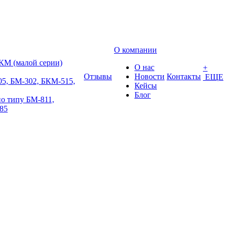
О компании
КМ (малой серии)
О нас
+
Отзывы
Новости
Контакты
ЕЩЕ
5, БМ-302, БКМ-515,
Кейсы
Блог
о типу БМ-811,
85