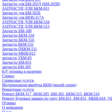
Запчасти для БМ-205Д (БМ-205В)
ЗАПЧАСТИ ДЛЯ БКМ-811
Запчасти для БМ-302Б
Запчасти для БКМ-317А
ЗАПЧАСТИ ДЛЯ БКМ-534
ЗАПЧАСТИ ДЛЯ БКМ-515
Запчасти БМ-308
Запчасти БКМ-318
Запчасти БКМ-516
запчасти БКМ-531
Запчасти ПБКМ-511
Запчасти МБШ-812
запчасти УБМ-85
Запчасти БМ-831
запчасти БМ-305
Б/У техника в наличии
Сервис
Сервисные услуги
Модернизация ямобура БКМ (малой серии)
Ремонтные услуги
Ремонт БКМ-317, БКМ-205, БМ-302, БКМ-515, БКМ-516
Ремонт Буровых машин по типу БМ-811, БМ-831, МБШ-818, У
Отзывы
О компании
О нас