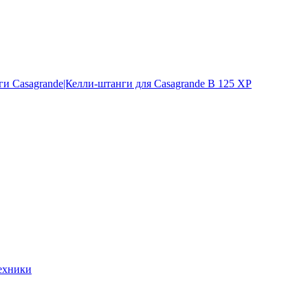
и Casagrande|Келли-штанги для Casagrande B 125 XP
ехники