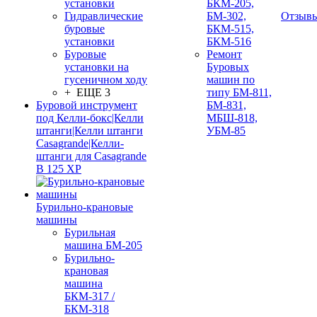
установки
БКМ-205,
Гидравлические
БМ-302,
Отзыв
буровые
БКМ-515,
установки
БКМ-516
Буровые
Ремонт
установки на
Буровых
гусеничном ходу
машин по
+ ЕЩЕ 3
типу БМ-811,
Буровой инструмент
БМ-831,
под Келли-бокс|Келли
МБШ-818,
штанги|Келли штанги
УБМ-85
Casagrande|Келли-
штанги для Casagrande
B 125 XP
Бурильно-крановые
машины
Бурильная
машина БМ-205
Бурильно-
крановая
машина
БКМ-317 /
БКМ-318