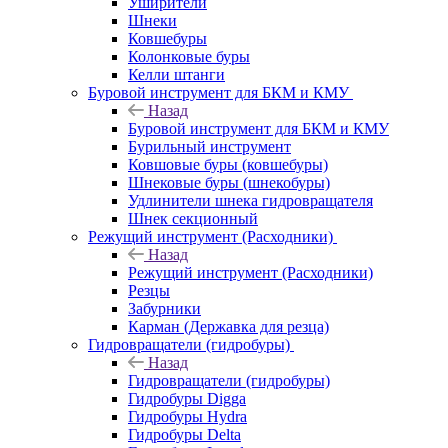
Уширители
Шнеки
Ковшебуры
Колонковые буры
Келли штанги
Буровой инструмент для БКМ и КМУ
Назад
Буровой инструмент для БКМ и КМУ
Бурильный инструмент
Ковшовые буры (ковшебуры)
Шнековые буры (шнекобуры)
Удлинители шнека гидровращателя
Шнек секционный
Режущий инструмент (Расходники)
Назад
Режущий инструмент (Расходники)
Резцы
Забурники
Карман (Державка для резца)
Гидровращатели (гидробуры)
Назад
Гидровращатели (гидробуры)
Гидробуры Digga
Гидробуры Hydra
Гидробуры Delta