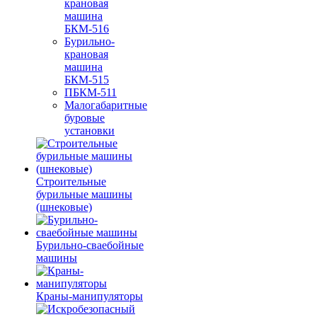
крановая
машина
БКМ-516
Бурильно-
крановая
машина
БКМ-515
ПБКМ-511
Малогабаритные
буровые
установки
Строительные
бурильные машины
(шнековые)
Бурильно-сваебойные
машины
Краны-манипуляторы