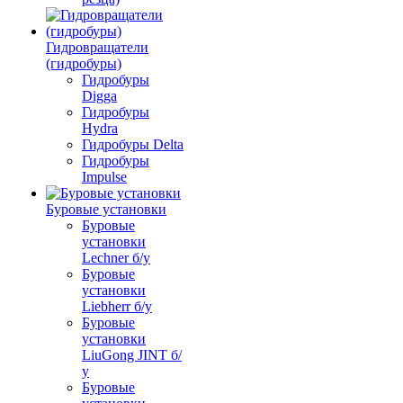
Гидровращатели
(гидробуры)
Гидробуры
Digga
Гидробуры
Hydra
Гидробуры Delta
Гидробуры
Impulse
Буровые установки
Буровые
установки
Lechner б/у
Буровые
установки
Liebherr б/у
Буровые
установки
LiuGong JINT б/
у
Буровые