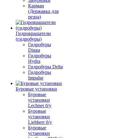
Забурники
Карман
(Державка для
резца)
Гидровращатели
(гидробуры)
Гидробуры
Digga
Гидробуры
Hydra
Гидробуры Delta
Гидробуры
Impulse
Буровые установки
Буровые
установки
Lechner б/у
Буровые
установки
Liebherr б/у
Буровые
установки