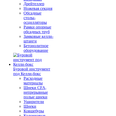
Дрейтеллер
Ножевая секция
Обсадные
столы-
осцилляторы
Рамки опорные
обсадных труб
Замковые келли-
штанги
Бетонолитное
оборудование
Буровой инструмент
под Келли-бокс
Расходные
материалы
Шнеки CFA,
непрерывные
полые шнеки
Уширители
Шнеки
Ковшебуры
Колонковые