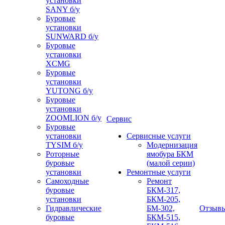
установки
SANY б/у
Буровые
установки
SUNWARD б/у
Буровые
установки
XCMG
Буровые
установки
YUTONG б/у
Буровые
установки
ZOOMLION б/у
Сервис
Буровые
установки
Сервисные услуги
TYSIM б/у
Модернизация
Роторные
ямобура БКМ
буровые
(малой серии)
установки
Ремонтные услуги
Самоходные
Ремонт
буровые
БКМ-317,
установки
БКМ-205,
Гидравлические
БМ-302,
Отзыв
буровые
БКМ-515,