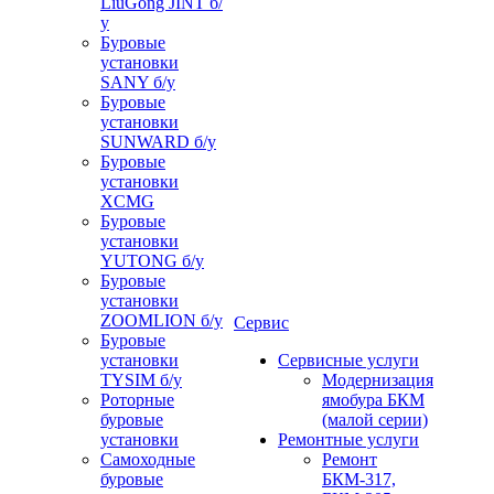
LiuGong JINT б/
у
Буровые
установки
SANY б/у
Буровые
установки
SUNWARD б/у
Буровые
установки
XCMG
Буровые
установки
YUTONG б/у
Буровые
установки
ZOOMLION б/у
Сервис
Буровые
установки
Сервисные услуги
TYSIM б/у
Модернизация
Роторные
ямобура БКМ
буровые
(малой серии)
установки
Ремонтные услуги
Самоходные
Ремонт
буровые
БКМ-317,