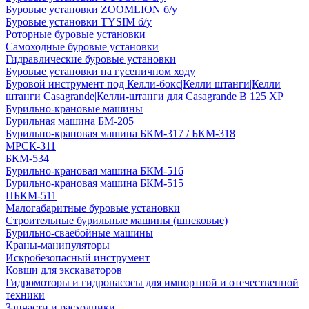
Буровые установки ZOOMLION б/у
Буровые установки TYSIM б/у
Роторные буровые установки
Самоходные буровые установки
Гидравлические буровые установки
Буровые установки на гусеничном ходу
Буровой инструмент под Келли-бокс|Келли штанги|Келли
штанги Casagrande|Келли-штанги для Casagrande B 125 XP
Бурильно-крановые машины
Бурильная машина БМ-205
Бурильно-крановая машина БКМ-317 / БКМ-318
МРСК-311
БКМ-534
Бурильно-крановая машина БКМ-516
Бурильно-крановая машина БКМ-515
ПБКМ-511
Малогабаритные буровые установки
Строительные бурильные машины (шнековые)
Бурильно-сваебойные машины
Краны-манипуляторы
Искробезопасный инструмент
Ковши для экскаваторов
Гидромоторы и гидронасосы для импортной и отечественной
техники
Запчасти и расходники