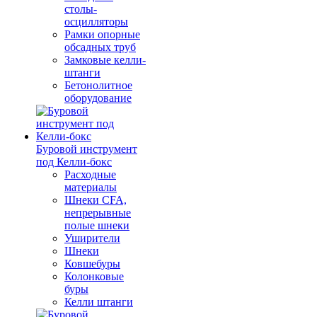
столы-
осцилляторы
Рамки опорные
обсадных труб
Замковые келли-
штанги
Бетонолитное
оборудование
Буровой инструмент
под Келли-бокс
Расходные
материалы
Шнеки CFA,
непрерывные
полые шнеки
Уширители
Шнеки
Ковшебуры
Колонковые
буры
Келли штанги