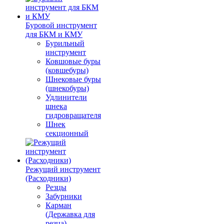
Буровой инструмент
для БКМ и КМУ
Бурильный
инструмент
Ковшовые буры
(ковшебуры)
Шнековые буры
(шнекобуры)
Удлинители
шнека
гидровращателя
Шнек
секционный
Режущий инструмент
(Расходники)
Резцы
Забурники
Карман
(Державка для
резца)