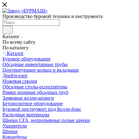
Производство буровой техники и инструмента
Каталог
По всему сайту
По каталогу
Каталог
Буровое оборудование
Обсадные инвентарные трубы
Центрирующие кольца и вкладыши
Дрейтеллер
Ножевая секция
Обсадные столы-осцилляторы
Рамки опорные обсадных труб
Замковые келли-штанги
Бетонолитное оборудование
Буровой инструмент под Келли-бокс
Расходные материалы
Шнеки CFA, непрерывные полые шнеки
Уширители
Шнеки
Ковшебуры