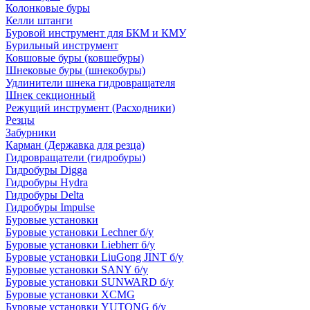
Колонковые буры
Келли штанги
Буровой инструмент для БКМ и КМУ
Бурильный инструмент
Ковшовые буры (ковшебуры)
Шнековые буры (шнекобуры)
Удлинители шнека гидровращателя
Шнек секционный
Режущий инструмент (Расходники)
Резцы
Забурники
Карман (Державка для резца)
Гидровращатели (гидробуры)
Гидробуры Digga
Гидробуры Hydra
Гидробуры Delta
Гидробуры Impulse
Буровые установки
Буровые установки Lechner б/у
Буровые установки Liebherr б/у
Буровые установки LiuGong JINT б/у
Буровые установки SANY б/у
Буровые установки SUNWARD б/у
Буровые установки XCMG
Буровые установки YUTONG б/у