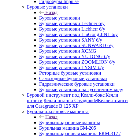
Гидробуры Impulse
Буровые установки
Назад
Буровые установки
Буровые установки Lechner б/у
Буровые установки Liebherr б/у
Буровые установки LiuGong JINT б/у
Буровые установки SANY б/у
Буровые установки SUNWARD б/у
Буровые установки XCMG
Буровые установки YUTONG б/у
Буровые установки ZOOMLION б/у
Буровые установки TYSIM б/у
Роторные буровые установки
Самоходные буровые установки
Гидравлические буровые установки
Буровые установки на гусеничном ходу
Буровой инструмент под Келли-бокс|Келли
штанги|Келли штанги Casagrande|Келли-штанги
для Casagrande B 125 XP
Бурильно-крановые машины
Назад
Бурильно-крановые машины
Бурильная машина БМ-205
Бурильно-крановая машина БКМ-317 /