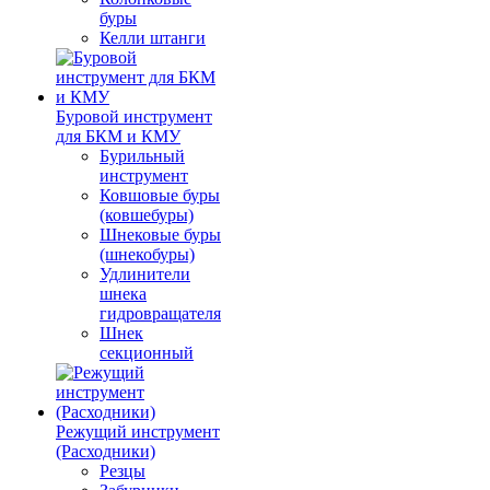
буры
Келли штанги
Буровой инструмент
для БКМ и КМУ
Бурильный
инструмент
Ковшовые буры
(ковшебуры)
Шнековые буры
(шнекобуры)
Удлинители
шнека
гидровращателя
Шнек
секционный
Режущий инструмент
(Расходники)
Резцы