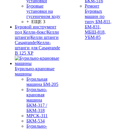
установки
БКМ-516
Буровые
Ремонт
установки на
Буровых
гусеничном ходу
машин по
+ ЕЩЕ 3
типу БМ-811,
Буровой инструмент
БМ-831,
под Келли-бокс|Келли
МБШ-818,
штанги|Келли штанги
УБМ-85
Casagrande|Келли-
штанги для Casagrande
B 125 XP
Бурильно-крановые
машины
Бурильная
машина БМ-205
Бурильно-
крановая
машина
БКМ-317 /
БКМ-318
МРСК-311
БКМ-534
Бурильно-