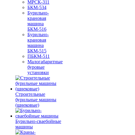
МРСК-311
БКМ-534
Бурильно-
крановая
машина
БКМ-516
Бурильно-
крановая
машина
БКМ-515
ПБКМ-511
Малогабаритные
буровые
установки
Строительные
бурильные машины
(шнековые)
Бурильно-сваебойные
машины