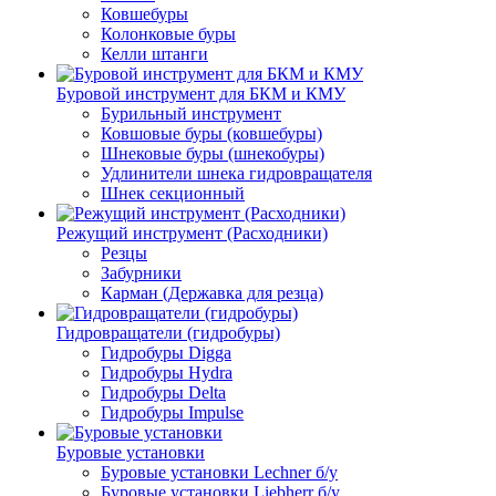
Ковшебуры
Колонковые буры
Келли штанги
Буровой инструмент для БКМ и КМУ
Бурильный инструмент
Ковшовые буры (ковшебуры)
Шнековые буры (шнекобуры)
Удлинители шнека гидровращателя
Шнек секционный
Режущий инструмент (Расходники)
Резцы
Забурники
Карман (Державка для резца)
Гидровращатели (гидробуры)
Гидробуры Digga
Гидробуры Hydra
Гидробуры Delta
Гидробуры Impulse
Буровые установки
Буровые установки Lechner б/у
Буровые установки Liebherr б/у