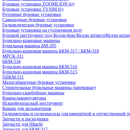
Буровые установки ZOOMLION б/у
Буровые установки TYSIM б/у
Роторные буровые установки
Самоходные буровые установки
Гидравлические буровые установки
Буровые установки на гусеничном ходу
Буровой инструмент под Келли-бокс|Келли штанги|Келли штанг
Бурильно-крановые машины
Бурильная машина БМ-205
Бурильно-крановая машина БКМ-317 / БКМ-318
МРСК-311
БКМ-534
Бурильно-крановая машина БКМ-516
Бурильно-крановая машина БКМ-515
ПБКМ-511
Малогабаритные буровые установки
Строительные бурильные машины (шнековые)
Бурильно-сваебойные машины
Краны-манипуляторы
Искробезопасный инструмент
Ковши для экскаваторов
Гидромоторы и гидронасосы для импортной и отечественной т
Запчасти и расходники
Запчасти для Hitachi
Запчасти для БКМ-317