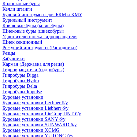
Колонковые буры
Келли штанги
Буровой инструмент для БКМ и КМУ
Бурильный инструмент
Ковшовые буры (ковшебуры)
Шнековые буры (шнекобуры)
Удлинители шнека гидровращателя
Шнек секционный
Режущий инструмент (Расходники)
Резцы
Забурники
Карман (Державка для резца)
Гидровращатели (гидробуры)
Гидробуры Digga
Гидробуры Hydra
Гидробуры Delta
Гидробуры Impulse
Буровые установки
Буровые установки Lechner б/у
Буровые установки Liebherr б/у
Буровые установки LiuGong JINT б/у
Буровые установки SANY б/у
Буровые установки SUNWARD б/у
Буровые установки XCMG
Буровые установки YUTONG б/у