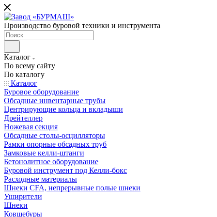
Производство буровой техники и инструмента
Каталог
По всему сайту
По каталогу
Каталог
Буровое оборудование
Обсадные инвентарные трубы
Центрирующие кольца и вкладыши
Дрейтеллер
Ножевая секция
Обсадные столы-осцилляторы
Рамки опорные обсадных труб
Замковые келли-штанги
Бетонолитное оборудование
Буровой инструмент под Келли-бокс
Расходные материалы
Шнеки CFA, непрерывные полые шнеки
Уширители
Шнеки
Ковшебуры