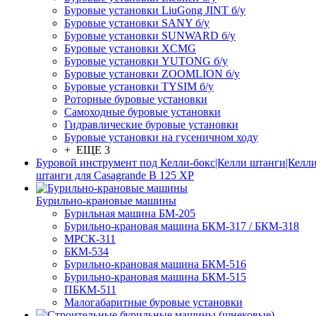
Буровые установки LiuGong JINT б/у
Буровые установки SANY б/у
Буровые установки SUNWARD б/у
Буровые установки XCMG
Буровые установки YUTONG б/у
Буровые установки ZOOMLION б/у
Буровые установки TYSIM б/у
Роторные буровые установки
Самоходные буровые установки
Гидравлические буровые установки
Буровые установки на гусеничном ходу
+ ЕЩЕ 3
Буровой инструмент под Келли-бокс|Келли штанги|Келли
штанги для Casagrande B 125 XP
Бурильно-крановые машины
Бурильная машина БМ-205
Бурильно-крановая машина БКМ-317 / БКМ-318
МРСК-311
БКМ-534
Бурильно-крановая машина БКМ-516
Бурильно-крановая машина БКМ-515
ПБКМ-511
Малогабаритные буровые установки