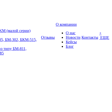
О компании
КМ (малой серии)
О нас
+
Отзывы
Новости
Контакты
ЕЩЕ
5, БМ-302, БКМ-515,
Кейсы
Блог
о типу БМ-811,
85