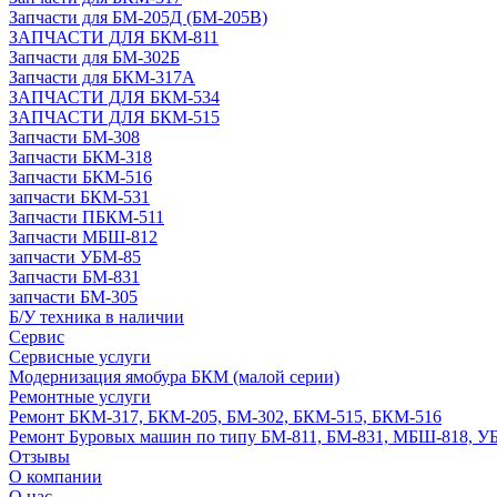
Запчасти для БМ-205Д (БМ-205В)
ЗАПЧАСТИ ДЛЯ БКМ-811
Запчасти для БМ-302Б
Запчасти для БКМ-317А
ЗАПЧАСТИ ДЛЯ БКМ-534
ЗАПЧАСТИ ДЛЯ БКМ-515
Запчасти БМ-308
Запчасти БКМ-318
Запчасти БКМ-516
запчасти БКМ-531
Запчасти ПБКМ-511
Запчасти МБШ-812
запчасти УБМ-85
Запчасти БМ-831
запчасти БМ-305
Б/У техника в наличии
Сервис
Сервисные услуги
Модернизация ямобура БКМ (малой серии)
Ремонтные услуги
Ремонт БКМ-317, БКМ-205, БМ-302, БКМ-515, БКМ-516
Ремонт Буровых машин по типу БМ-811, БМ-831, МБШ-818, У
Отзывы
О компании
О нас