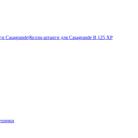
и Casagrande|Келли-штанги для Casagrande B 125 XP
ехники