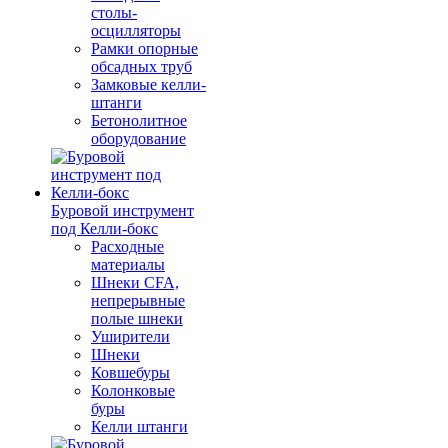
столы-
осцилляторы
Рамки опорные
обсадных труб
Замковые келли-
штанги
Бетонолитное
оборудование
Буровой инструмент
под Келли-бокс
Расходные
материалы
Шнеки CFA,
непрерывные
полые шнеки
Уширители
Шнеки
Ковшебуры
Колонковые
буры
Келли штанги