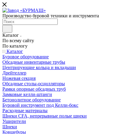
Производство буровой техники и инструмента
Каталог
По всему сайту
По каталогу
Каталог
Буровое оборудование
Обсадные инвентарные трубы
Центрирующие кольца и вкладыши
Дрейтеллер
Ножевая секция
Обсадные столы-осцилляторы
Рамки опорные обсадных труб
Замковые келли-штанги
Бетонолитное оборудование
Буровой инструмент под Келли-бокс
Расходные материалы
Шнеки CFA, непрерывные полые шнеки
Уширители
Шнеки
Ковшебуры