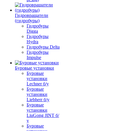
Гидровращатели
(гидробуры)
Гидробуры
Digga
Гидробуры
Hydra
Гидробуры Delta
Гидробуры
Impulse
Буровые установки
Буровые
установки
Lechner б/у
Буровые
установки
Liebherr б/у
Буровые
установки
LiuGong JINT б/
у
Буровые