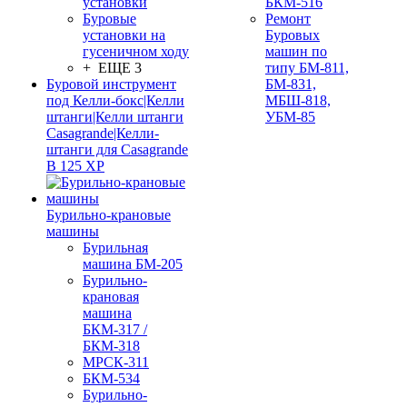
установки
БКМ-516
Буровые
Ремонт
установки на
Буровых
гусеничном ходу
машин по
+ ЕЩЕ 3
типу БМ-811,
Буровой инструмент
БМ-831,
под Келли-бокс|Келли
МБШ-818,
штанги|Келли штанги
УБМ-85
Casagrande|Келли-
штанги для Casagrande
B 125 XP
Бурильно-крановые
машины
Бурильная
машина БМ-205
Бурильно-
крановая
машина
БКМ-317 /
БКМ-318
МРСК-311
БКМ-534
Бурильно-