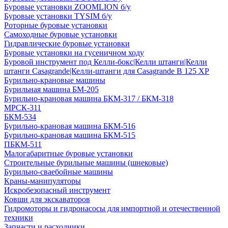
Буровые установки ZOOMLION б/у
Буровые установки TYSIM б/у
Роторные буровые установки
Самоходные буровые установки
Гидравлические буровые установки
Буровые установки на гусеничном ходу
Буровой инструмент под Келли-бокс|Келли штанги|Келли
штанги Casagrande|Келли-штанги для Casagrande B 125 XP
Бурильно-крановые машины
Бурильная машина БМ-205
Бурильно-крановая машина БКМ-317 / БКМ-318
МРСК-311
БКМ-534
Бурильно-крановая машина БКМ-516
Бурильно-крановая машина БКМ-515
ПБКМ-511
Малогабаритные буровые установки
Строительные бурильные машины (шнековые)
Бурильно-сваебойные машины
Краны-манипуляторы
Искробезопасный инструмент
Ковши для экскаваторов
Гидромоторы и гидронасосы для импортной и отечественной
техники
Запчасти и расходники