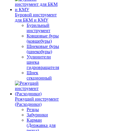
Буровой инструмент
для БКМ и КМУ
Бурильный
инструмент
Ковшовые буры
(ковшебуры)
Шнековые буры
(шнекобуры)
Удлинители
шнека
гидровращателя
Шнек
секционный
Режущий инструмент
(Расходники)
Резцы
Забурники
Карман
(Державка для
резца)