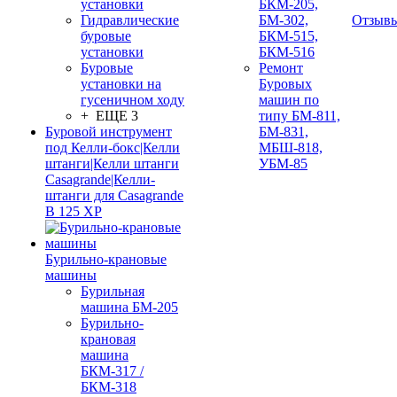
установки
БКМ-205,
Гидравлические
БМ-302,
Отзыв
буровые
БКМ-515,
установки
БКМ-516
Буровые
Ремонт
установки на
Буровых
гусеничном ходу
машин по
+ ЕЩЕ 3
типу БМ-811,
Буровой инструмент
БМ-831,
под Келли-бокс|Келли
МБШ-818,
штанги|Келли штанги
УБМ-85
Casagrande|Келли-
штанги для Casagrande
B 125 XP
Бурильно-крановые
машины
Бурильная
машина БМ-205
Бурильно-
крановая
машина
БКМ-317 /
БКМ-318