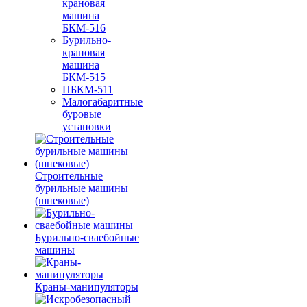
крановая
машина
БКМ-516
Бурильно-
крановая
машина
БКМ-515
ПБКМ-511
Малогабаритные
буровые
установки
Строительные
бурильные машины
(шнековые)
Бурильно-сваебойные
машины
Краны-манипуляторы