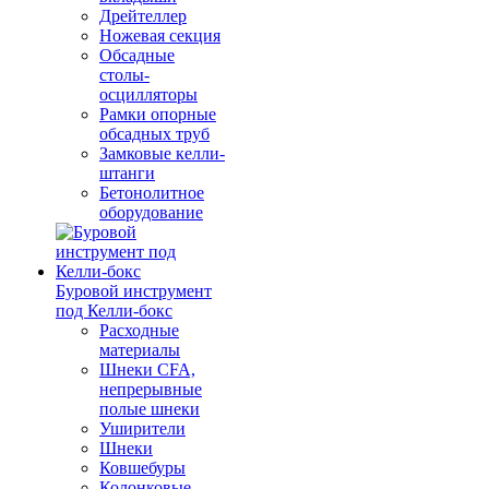
Дрейтеллер
Ножевая секция
Обсадные
столы-
осцилляторы
Рамки опорные
обсадных труб
Замковые келли-
штанги
Бетонолитное
оборудование
Буровой инструмент
под Келли-бокс
Расходные
материалы
Шнеки CFA,
непрерывные
полые шнеки
Уширители
Шнеки
Ковшебуры
Колонковые