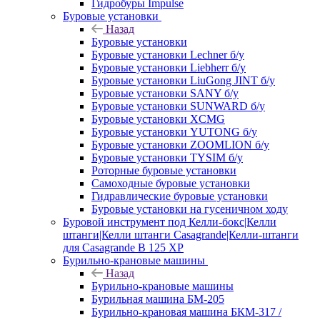
Гидробуры Impulse
Буровые установки
Назад
Буровые установки
Буровые установки Lechner б/у
Буровые установки Liebherr б/у
Буровые установки LiuGong JINT б/у
Буровые установки SANY б/у
Буровые установки SUNWARD б/у
Буровые установки XCMG
Буровые установки YUTONG б/у
Буровые установки ZOOMLION б/у
Буровые установки TYSIM б/у
Роторные буровые установки
Самоходные буровые установки
Гидравлические буровые установки
Буровые установки на гусеничном ходу
Буровой инструмент под Келли-бокс|Келли
штанги|Келли штанги Casagrande|Келли-штанги
для Casagrande B 125 XP
Бурильно-крановые машины
Назад
Бурильно-крановые машины
Бурильная машина БМ-205
Бурильно-крановая машина БКМ-317 /