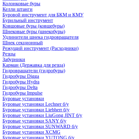
Колонковые буры
Келли штанги
Буровой инструмент для БКМ и КМУ
Бурильный инструмент
Ковшовые буры (ковшебуры)
Шнековые буры (шнекобуры)
Удлинители шнека гидровращателя
Шнек секционный
Режущий инструмент (Расходники)
Резцы
Забурники
Карман (Державка для резца)
Гидровращатели (гидробуры)
Гидробуры Digga
Гидробуры Hydra
Гидробуры Delta
Гидробуры Impulse
Буровые установки
Буровые установки Lechner б/у
Буровые установки Liebherr б/у
Буровые установки LiuGong JINT б/у
Буровые установки SANY б/у
Буровые установки SUNWARD б/у
Буровые установки XCMG
Буровые установки YUTONG б/у