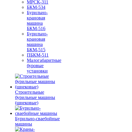
МРСК-311
БКМ-534
Бурильно-
крановая
машина
БКМ-516
Бурильно-
крановая
машина
БКМ-515
ПБКМ-511
Малогабаритные
буровые
установки
Строительные
бурильные машины
(шнековые)
Бурильно-сваебойные
машины