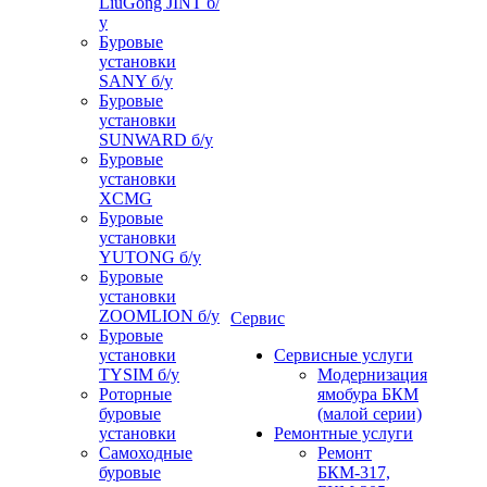
LiuGong JINT б/
у
Буровые
установки
SANY б/у
Буровые
установки
SUNWARD б/у
Буровые
установки
XCMG
Буровые
установки
YUTONG б/у
Буровые
установки
ZOOMLION б/у
Сервис
Буровые
установки
Сервисные услуги
TYSIM б/у
Модернизация
Роторные
ямобура БКМ
буровые
(малой серии)
установки
Ремонтные услуги
Самоходные
Ремонт
буровые
БКМ-317,