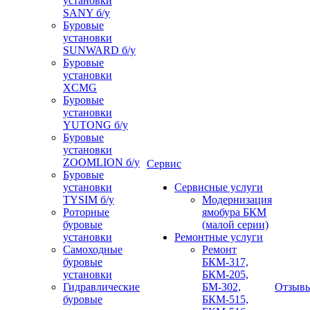
установки
SANY б/у
Буровые
установки
SUNWARD б/у
Буровые
установки
XCMG
Буровые
установки
YUTONG б/у
Буровые
установки
ZOOMLION б/у
Сервис
Буровые
установки
Сервисные услуги
TYSIM б/у
Модернизация
Роторные
ямобура БКМ
буровые
(малой серии)
установки
Ремонтные услуги
Самоходные
Ремонт
буровые
БКМ-317,
установки
БКМ-205,
Гидравлические
БМ-302,
Отзыв
буровые
БКМ-515,