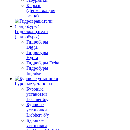
Забурники
Карман
(Державка для
резца)
Гидровращатели
(гидробуры)
Гидробуры
Digga
Гидробуры
Hydra
Гидробуры Delta
Гидробуры
Impulse
Буровые установки
Буровые
установки
Lechner б/у
Буровые
установки
Liebherr б/у
Буровые
установки