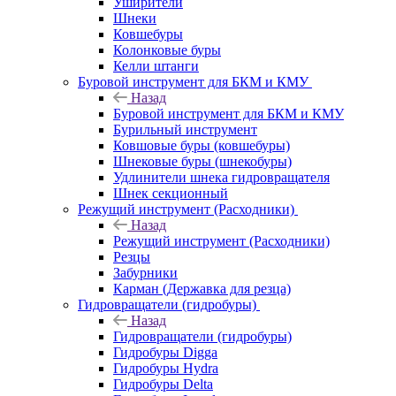
Уширители
Шнеки
Ковшебуры
Колонковые буры
Келли штанги
Буровой инструмент для БКМ и КМУ
Назад
Буровой инструмент для БКМ и КМУ
Бурильный инструмент
Ковшовые буры (ковшебуры)
Шнековые буры (шнекобуры)
Удлинители шнека гидровращателя
Шнек секционный
Режущий инструмент (Расходники)
Назад
Режущий инструмент (Расходники)
Резцы
Забурники
Карман (Державка для резца)
Гидровращатели (гидробуры)
Назад
Гидровращатели (гидробуры)
Гидробуры Digga
Гидробуры Hydra
Гидробуры Delta