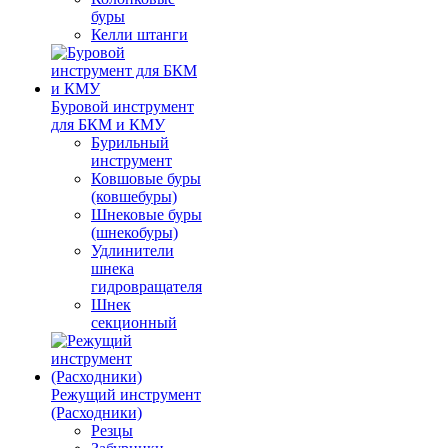
буры
Келли штанги
Буровой инструмент
для БКМ и КМУ
Бурильный
инструмент
Ковшовые буры
(ковшебуры)
Шнековые буры
(шнекобуры)
Удлинители
шнека
гидровращателя
Шнек
секционный
Режущий инструмент
(Расходники)
Резцы