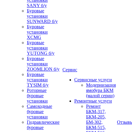
установки
SANY б/у
Буровые
установки
SUNWARD б/у
Буровые
установки
XCMG
Буровые
установки
YUTONG б/у
Буровые
установки
ZOOMLION б/у
Сервис
Буровые
установки
Сервисные услуги
TYSIM б/у
Модернизация
Роторные
ямобура БКМ
буровые
(малой серии)
установки
Ремонтные услуги
Самоходные
Ремонт
буровые
БКМ-317,
установки
БКМ-205,
Гидравлические
БМ-302,
Отзыв
буровые
БКМ-515,