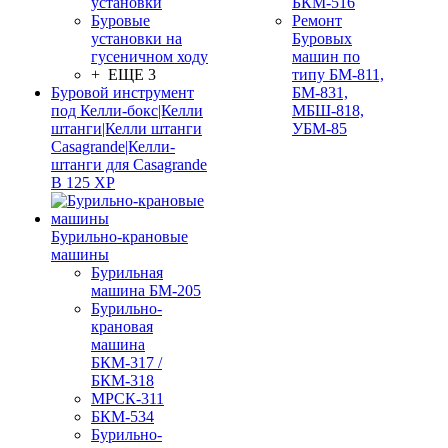
установки
БКМ-516
Буровые
Ремонт
установки на
Буровых
гусеничном ходу
машин по
+ ЕЩЕ 3
типу БМ-811,
Буровой инструмент
БМ-831,
под Келли-бокс|Келли
МБШ-818,
штанги|Келли штанги
УБМ-85
Casagrande|Келли-
штанги для Casagrande
B 125 XP
Бурильно-крановые
машины
Бурильная
машина БМ-205
Бурильно-
крановая
машина
БКМ-317 /
БКМ-318
МРСК-311
БКМ-534
Бурильно-