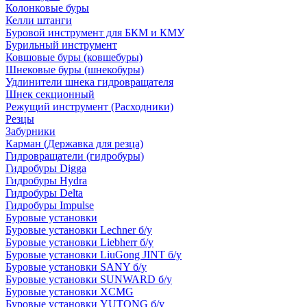
Колонковые буры
Келли штанги
Буровой инструмент для БКМ и КМУ
Бурильный инструмент
Ковшовые буры (ковшебуры)
Шнековые буры (шнекобуры)
Удлинители шнека гидровращателя
Шнек секционный
Режущий инструмент (Расходники)
Резцы
Забурники
Карман (Державка для резца)
Гидровращатели (гидробуры)
Гидробуры Digga
Гидробуры Hydra
Гидробуры Delta
Гидробуры Impulse
Буровые установки
Буровые установки Lechner б/у
Буровые установки Liebherr б/у
Буровые установки LiuGong JINT б/у
Буровые установки SANY б/у
Буровые установки SUNWARD б/у
Буровые установки XCMG
Буровые установки YUTONG б/у