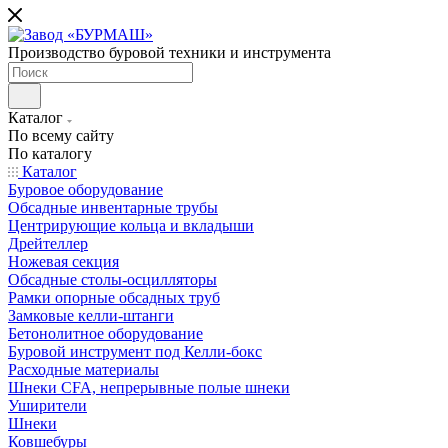
Производство буровой техники и инструмента
Каталог
По всему сайту
По каталогу
Каталог
Буровое оборудование
Обсадные инвентарные трубы
Центрирующие кольца и вкладыши
Дрейтеллер
Ножевая секция
Обсадные столы-осцилляторы
Рамки опорные обсадных труб
Замковые келли-штанги
Бетонолитное оборудование
Буровой инструмент под Келли-бокс
Расходные материалы
Шнеки CFA, непрерывные полые шнеки
Уширители
Шнеки
Ковшебуры