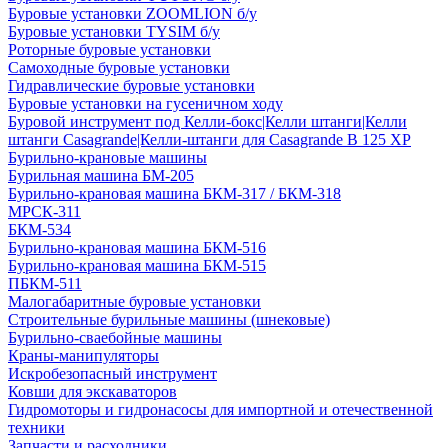
Буровые установки ZOOMLION б/у
Буровые установки TYSIM б/у
Роторные буровые установки
Самоходные буровые установки
Гидравлические буровые установки
Буровые установки на гусеничном ходу
Буровой инструмент под Келли-бокс|Келли штанги|Келли
штанги Casagrande|Келли-штанги для Casagrande B 125 XP
Бурильно-крановые машины
Бурильная машина БМ-205
Бурильно-крановая машина БКМ-317 / БКМ-318
МРСК-311
БКМ-534
Бурильно-крановая машина БКМ-516
Бурильно-крановая машина БКМ-515
ПБКМ-511
Малогабаритные буровые установки
Строительные бурильные машины (шнековые)
Бурильно-сваебойные машины
Краны-манипуляторы
Искробезопасный инструмент
Ковши для экскаваторов
Гидромоторы и гидронасосы для импортной и отечественной
техники
Запчасти и расходники