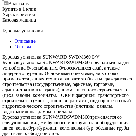
В корзину
Купить в 1 клик
Характеристики
Базовая машина
—
Буровые установки
Описание
Отзывы
Буровая установка SUNWARD SWDM360 Б/У
Буровая установка SUNWARDSWDM360 предназначена для
устройства буронабивных, буросекущихся свай, а также
лидерного бурения. Основными объектами, на которых
применяется данная техника, являются объекты гражданского
строительства (государственные, офисные, торговые,
административные здания), промышленного строительства
(цеха, заводы, комбинаты, ГОКи и фабрики), транспортного
строительства (мосты, тоннели, развязки, подпорные стенки),
гидротехнического строительства (плотины, каналы,
водохранилища, дамбы, причалы).
Буровая установка SUNWARDSWDM360применяется со
следующими видами бурового инструмента и оборудования:
шнек, ковшебур (бурковш), колонковый бур, обсадные трубы,
дрейтеллер, обсадной стол.