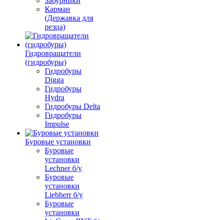
Забурники
Карман
(Державка для
резца)
Гидровращатели
(гидробуры)
Гидробуры
Digga
Гидробуры
Hydra
Гидробуры Delta
Гидробуры
Impulse
Буровые установки
Буровые
установки
Lechner б/у
Буровые
установки
Liebherr б/у
Буровые
установки