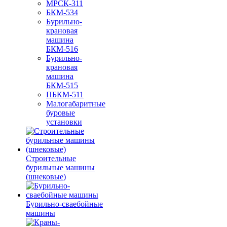
МРСК-311
БКМ-534
Бурильно-
крановая
машина
БКМ-516
Бурильно-
крановая
машина
БКМ-515
ПБКМ-511
Малогабаритные
буровые
установки
Строительные
бурильные машины
(шнековые)
Бурильно-сваебойные
машины