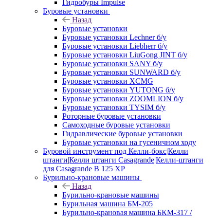
Гидробуры Impulse
Буровые установки
Назад
Буровые установки
Буровые установки Lechner б/у
Буровые установки Liebherr б/у
Буровые установки LiuGong JINT б/у
Буровые установки SANY б/у
Буровые установки SUNWARD б/у
Буровые установки XCMG
Буровые установки YUTONG б/у
Буровые установки ZOOMLION б/у
Буровые установки TYSIM б/у
Роторные буровые установки
Самоходные буровые установки
Гидравлические буровые установки
Буровые установки на гусеничном ходу
Буровой инструмент под Келли-бокс|Келли
штанги|Келли штанги Casagrande|Келли-штанги
для Casagrande B 125 XP
Бурильно-крановые машины
Назад
Бурильно-крановые машины
Бурильная машина БМ-205
Бурильно-крановая машина БКМ-317 /