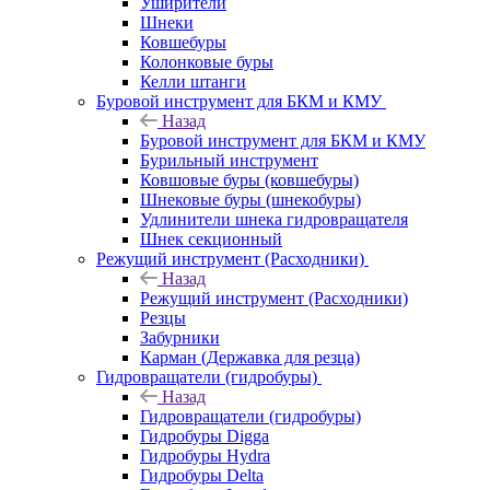
Уширители
Шнеки
Ковшебуры
Колонковые буры
Келли штанги
Буровой инструмент для БКМ и КМУ
Назад
Буровой инструмент для БКМ и КМУ
Бурильный инструмент
Ковшовые буры (ковшебуры)
Шнековые буры (шнекобуры)
Удлинители шнека гидровращателя
Шнек секционный
Режущий инструмент (Расходники)
Назад
Режущий инструмент (Расходники)
Резцы
Забурники
Карман (Державка для резца)
Гидровращатели (гидробуры)
Назад
Гидровращатели (гидробуры)
Гидробуры Digga
Гидробуры Hydra
Гидробуры Delta