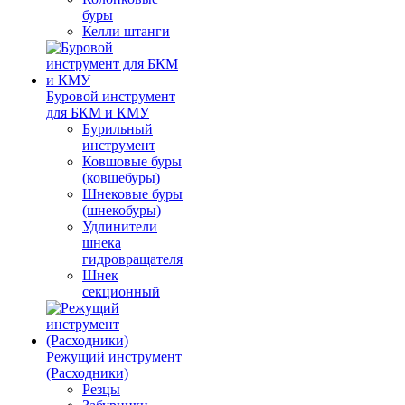
буры
Келли штанги
Буровой инструмент
для БКМ и КМУ
Бурильный
инструмент
Ковшовые буры
(ковшебуры)
Шнековые буры
(шнекобуры)
Удлинители
шнека
гидровращателя
Шнек
секционный
Режущий инструмент
(Расходники)
Резцы