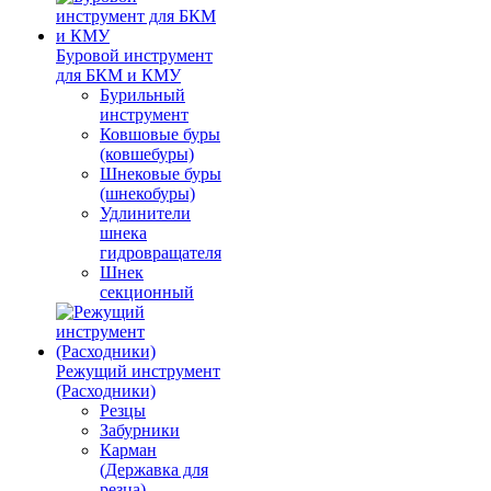
Буровой инструмент
для БКМ и КМУ
Бурильный
инструмент
Ковшовые буры
(ковшебуры)
Шнековые буры
(шнекобуры)
Удлинители
шнека
гидровращателя
Шнек
секционный
Режущий инструмент
(Расходники)
Резцы
Забурники
Карман
(Державка для
резца)