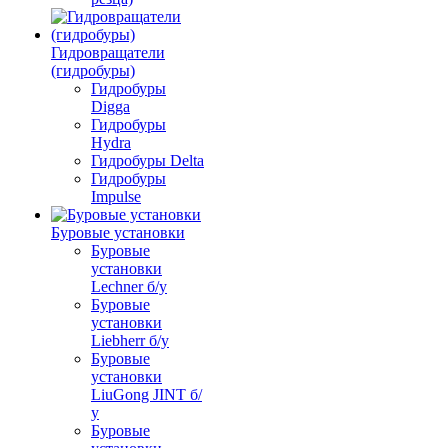
Гидровращатели
(гидробуры)
Гидробуры
Digga
Гидробуры
Hydra
Гидробуры Delta
Гидробуры
Impulse
Буровые установки
Буровые
установки
Lechner б/у
Буровые
установки
Liebherr б/у
Буровые
установки
LiuGong JINT б/
у
Буровые