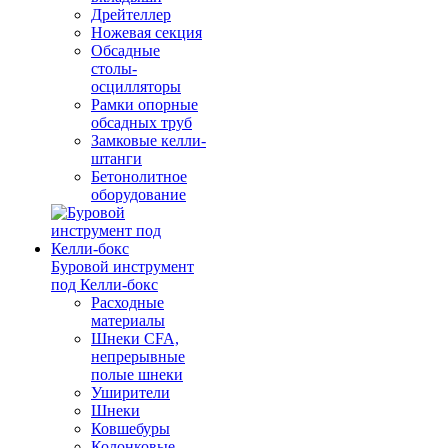
Дрейтеллер
Ножевая секция
Обсадные
столы-
осцилляторы
Рамки опорные
обсадных труб
Замковые келли-
штанги
Бетонолитное
оборудование
Буровой инструмент
под Келли-бокс
Расходные
материалы
Шнеки CFA,
непрерывные
полые шнеки
Уширители
Шнеки
Ковшебуры
Колонковые