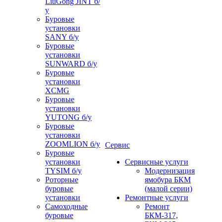
LiuGong JINT б/
у
Буровые
установки
SANY б/у
Буровые
установки
SUNWARD б/у
Буровые
установки
XCMG
Буровые
установки
YUTONG б/у
Буровые
установки
ZOOMLION б/у
Сервис
Буровые
установки
Сервисные услуги
TYSIM б/у
Модернизация
Роторные
ямобура БКМ
буровые
(малой серии)
установки
Ремонтные услуги
Самоходные
Ремонт
буровые
БКМ-317,