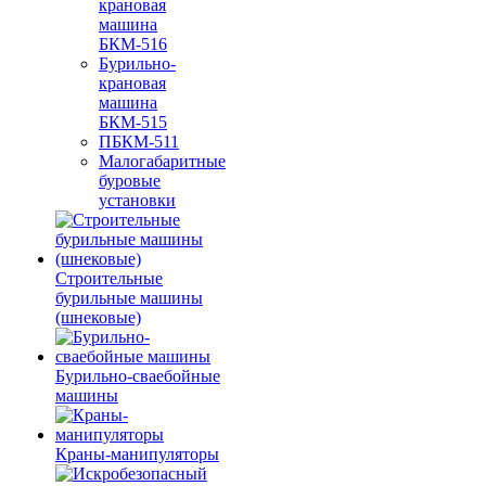
крановая
машина
БКМ-516
Бурильно-
крановая
машина
БКМ-515
ПБКМ-511
Малогабаритные
буровые
установки
Строительные
бурильные машины
(шнековые)
Бурильно-сваебойные
машины
Краны-манипуляторы