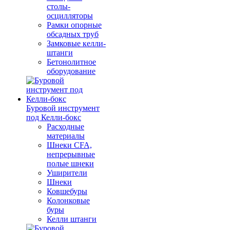
столы-
осцилляторы
Рамки опорные
обсадных труб
Замковые келли-
штанги
Бетонолитное
оборудование
Буровой инструмент
под Келли-бокс
Расходные
материалы
Шнеки CFA,
непрерывные
полые шнеки
Уширители
Шнеки
Ковшебуры
Колонковые
буры
Келли штанги