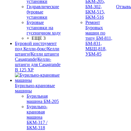
установки
БКМ-205,
Гидравлические
БМ-302,
Отзыв
буровые
БКМ-515,
установки
БКМ-516
Буровые
Ремонт
установки на
Буровых
гусеничном ходу
машин по
+ ЕЩЕ 3
типу БМ-811,
Буровой инструмент
БМ-831,
под Келли-бокс|Келли
МБШ-818,
штанги|Келли штанги
УБМ-85
Casagrande|Келли-
штанги для Casagrande
B 125 XP
Бурильно-крановые
машины
Бурильная
машина БМ-205
Бурильно-
крановая
машина
БКМ-317 /
БКМ-318