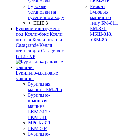
установки
БКМ-516
Буровые
Ремонт
установки на
Буровых
гусеничном ходу
машин по
+ ЕЩЕ 3
типу БМ-811,
Буровой инструмент
БМ-831,
под Келли-бокс|Келли
МБШ-818,
штанги|Келли штанги
УБМ-85
Casagrande|Келли-
штанги для Casagrande
B 125 XP
Бурильно-крановые
машины
Бурильная
машина БМ-205
Бурильно-
крановая
машина
БКМ-317 /
БКМ-318
МРСК-311
БКМ-534
Бурильно-