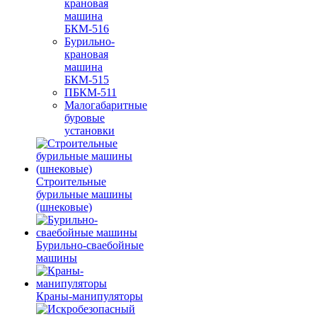
крановая
машина
БКМ-516
Бурильно-
крановая
машина
БКМ-515
ПБКМ-511
Малогабаритные
буровые
установки
Строительные
бурильные машины
(шнековые)
Бурильно-сваебойные
машины
Краны-манипуляторы