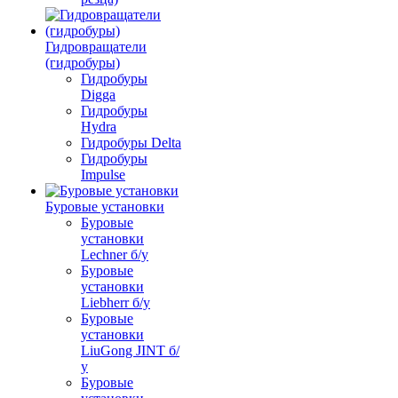
Гидровращатели
(гидробуры)
Гидробуры
Digga
Гидробуры
Hydra
Гидробуры Delta
Гидробуры
Impulse
Буровые установки
Буровые
установки
Lechner б/у
Буровые
установки
Liebherr б/у
Буровые
установки
LiuGong JINT б/
у
Буровые