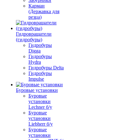
Забурники
Карман
(Державка для
резца)
Гидровращатели
(гидробуры)
Гидробуры
Digga
Гидробуры
Hydra
Гидробуры Delta
Гидробуры
Impulse
Буровые установки
Буровые
установки
Lechner б/у
Буровые
установки
Liebherr б/у
Буровые
установки