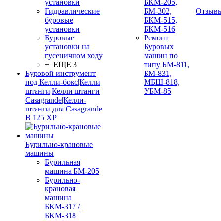
установки
БКМ-205,
Гидравлические
БМ-302,
Отзыв
буровые
БКМ-515,
установки
БКМ-516
Буровые
Ремонт
установки на
Буровых
гусеничном ходу
машин по
+ ЕЩЕ 3
типу БМ-811,
Буровой инструмент
БМ-831,
под Келли-бокс|Келли
МБШ-818,
штанги|Келли штанги
УБМ-85
Casagrande|Келли-
штанги для Casagrande
B 125 XP
Бурильно-крановые
машины
Бурильная
машина БМ-205
Бурильно-
крановая
машина
БКМ-317 /
БКМ-318