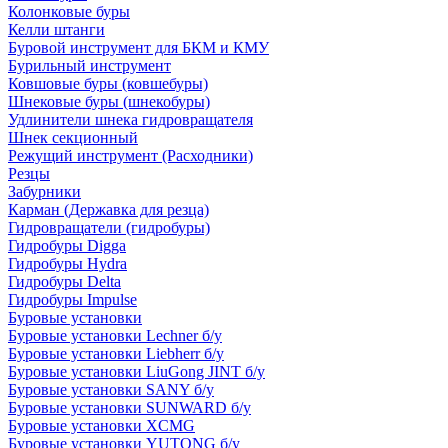
Колонковые буры
Келли штанги
Буровой инструмент для БКМ и КМУ
Бурильный инструмент
Ковшовые буры (ковшебуры)
Шнековые буры (шнекобуры)
Удлинители шнека гидровращателя
Шнек секционный
Режущий инструмент (Расходники)
Резцы
Забурники
Карман (Державка для резца)
Гидровращатели (гидробуры)
Гидробуры Digga
Гидробуры Hydra
Гидробуры Delta
Гидробуры Impulse
Буровые установки
Буровые установки Lechner б/у
Буровые установки Liebherr б/у
Буровые установки LiuGong JINT б/у
Буровые установки SANY б/у
Буровые установки SUNWARD б/у
Буровые установки XCMG
Буровые установки YUTONG б/у