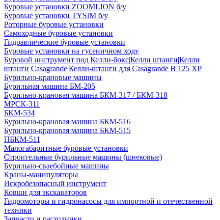
Буровые установки ZOOMLION б/у
Буровые установки TYSIM б/у
Роторные буровые установки
Самоходные буровые установки
Гидравлические буровые установки
Буровые установки на гусеничном ходу
Буровой инструмент под Келли-бокс|Келли штанги|Келли
штанги Casagrande|Келли-штанги для Casagrande B 125 XP
Бурильно-крановые машины
Бурильная машина БМ-205
Бурильно-крановая машина БКМ-317 / БКМ-318
МРСК-311
БКМ-534
Бурильно-крановая машина БКМ-516
Бурильно-крановая машина БКМ-515
ПБКМ-511
Малогабаритные буровые установки
Строительные бурильные машины (шнековые)
Бурильно-сваебойные машины
Краны-манипуляторы
Искробезопасный инструмент
Ковши для экскаваторов
Гидромоторы и гидронасосы для импортной и отечественной
техники
Запчасти и расходники