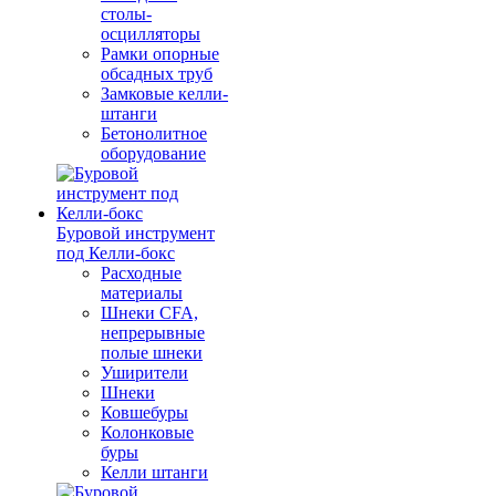
столы-
осцилляторы
Рамки опорные
обсадных труб
Замковые келли-
штанги
Бетонолитное
оборудование
Буровой инструмент
под Келли-бокс
Расходные
материалы
Шнеки CFA,
непрерывные
полые шнеки
Уширители
Шнеки
Ковшебуры
Колонковые
буры
Келли штанги