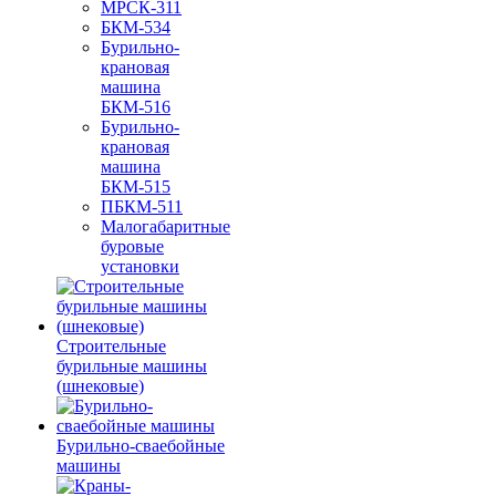
МРСК-311
БКМ-534
Бурильно-
крановая
машина
БКМ-516
Бурильно-
крановая
машина
БКМ-515
ПБКМ-511
Малогабаритные
буровые
установки
Строительные
бурильные машины
(шнековые)
Бурильно-сваебойные
машины