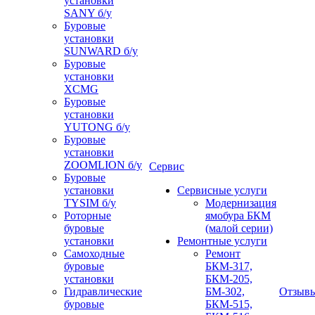
установки
SANY б/у
Буровые
установки
SUNWARD б/у
Буровые
установки
XCMG
Буровые
установки
YUTONG б/у
Буровые
установки
ZOOMLION б/у
Сервис
Буровые
установки
Сервисные услуги
TYSIM б/у
Модернизация
Роторные
ямобура БКМ
буровые
(малой серии)
установки
Ремонтные услуги
Самоходные
Ремонт
буровые
БКМ-317,
установки
БКМ-205,
Гидравлические
БМ-302,
Отзыв
буровые
БКМ-515,