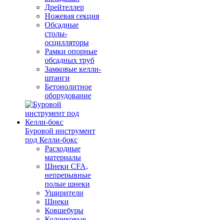
Дрейтеллер
Ножевая секция
Обсадные
столы-
осцилляторы
Рамки опорные
обсадных труб
Замковые келли-
штанги
Бетонолитное
оборудование
Буровой инструмент
под Келли-бокс
Расходные
материалы
Шнеки CFA,
непрерывные
полые шнеки
Уширители
Шнеки
Ковшебуры
Колонковые