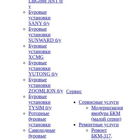
LiuGong JINT б/
у
Буровые
установки
SANY б/у
Буровые
установки
SUNWARD б/у
Буровые
установки
XCMG
Буровые
установки
YUTONG б/у
Буровые
установки
ZOOMLION б/у
Сервис
Буровые
установки
Сервисные услуги
TYSIM б/у
Модернизация
Роторные
ямобура БКМ
буровые
(малой серии)
установки
Ремонтные услуги
Самоходные
Ремонт
буровые
БКМ-317,