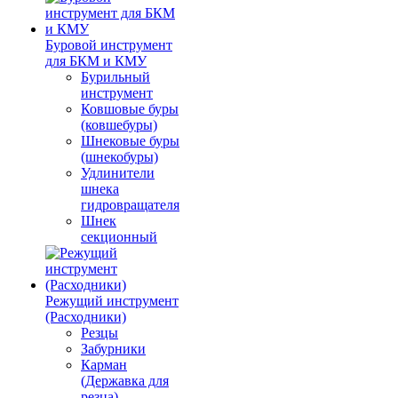
Буровой инструмент
для БКМ и КМУ
Бурильный
инструмент
Ковшовые буры
(ковшебуры)
Шнековые буры
(шнекобуры)
Удлинители
шнека
гидровращателя
Шнек
секционный
Режущий инструмент
(Расходники)
Резцы
Забурники
Карман
(Державка для
резца)