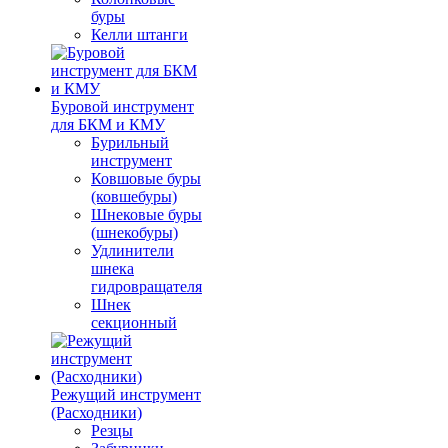
буры
Келли штанги
Буровой инструмент
для БКМ и КМУ
Бурильный
инструмент
Ковшовые буры
(ковшебуры)
Шнековые буры
(шнекобуры)
Удлинители
шнека
гидровращателя
Шнек
секционный
Режущий инструмент
(Расходники)
Резцы