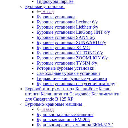
Гидробуры Impulse
Буровые установки
Назад
Буровые установки
Буровые установки Lechner б/у
Буровые установки Liebherr б/у
Буровые установки LiuGong JINT б/у
Буровые установки SANY б/у
Буровые установки SUNWARD б/у
Буровые установки XCMG
Буровые установки YUTONG б/у
Буровые установки ZOOMLION б/у
Буровые установки TYSIM б/у
Роторные буровые установки
Самоходные буровые установки
Гидравлические буровые установки
Буровые установки на гусеничном ходу
Буровой инструмент под Келли-бокс|Келли
штанги|Келли штанги Casagrande|Келли-штанги
для Casagrande B 125 XP
Бурильно-крановые машины
Назад
Бурильно-крановые машины
Бурильная машина БМ-205
Бурильно-крановая машина БКМ-317 /