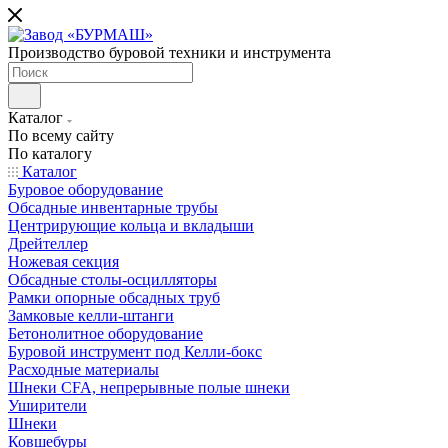
Производство буровой техники и инструмента
Каталог
По всему сайту
По каталогу
Каталог
Буровое оборудование
Обсадные инвентарные трубы
Центрирующие кольца и вкладыши
Дрейтеллер
Ножевая секция
Обсадные столы-осцилляторы
Рамки опорные обсадных труб
Замковые келли-штанги
Бетонолитное оборудование
Буровой инструмент под Келли-бокс
Расходные материалы
Шнеки CFA, непрерывные полые шнеки
Уширители
Шнеки
Ковшебуры