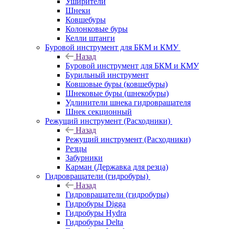
Уширители
Шнеки
Ковшебуры
Колонковые буры
Келли штанги
Буровой инструмент для БКМ и КМУ
Назад
Буровой инструмент для БКМ и КМУ
Бурильный инструмент
Ковшовые буры (ковшебуры)
Шнековые буры (шнекобуры)
Удлинители шнека гидровращателя
Шнек секционный
Режущий инструмент (Расходники)
Назад
Режущий инструмент (Расходники)
Резцы
Забурники
Карман (Державка для резца)
Гидровращатели (гидробуры)
Назад
Гидровращатели (гидробуры)
Гидробуры Digga
Гидробуры Hydra
Гидробуры Delta