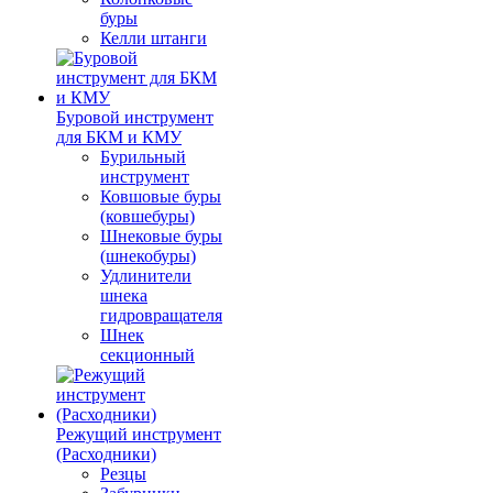
буры
Келли штанги
Буровой инструмент
для БКМ и КМУ
Бурильный
инструмент
Ковшовые буры
(ковшебуры)
Шнековые буры
(шнекобуры)
Удлинители
шнека
гидровращателя
Шнек
секционный
Режущий инструмент
(Расходники)
Резцы