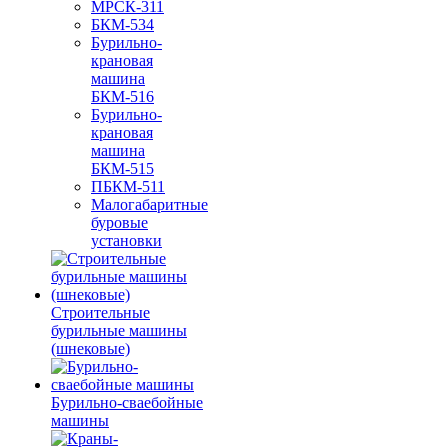
МРСК-311
БКМ-534
Бурильно-
крановая
машина
БКМ-516
Бурильно-
крановая
машина
БКМ-515
ПБКМ-511
Малогабаритные
буровые
установки
Строительные
бурильные машины
(шнековые)
Бурильно-сваебойные
машины