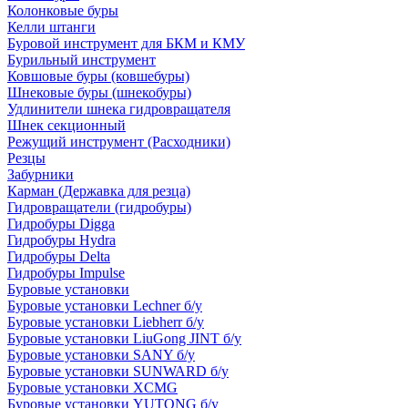
Колонковые буры
Келли штанги
Буровой инструмент для БКМ и КМУ
Бурильный инструмент
Ковшовые буры (ковшебуры)
Шнековые буры (шнекобуры)
Удлинители шнека гидровращателя
Шнек секционный
Режущий инструмент (Расходники)
Резцы
Забурники
Карман (Державка для резца)
Гидровращатели (гидробуры)
Гидробуры Digga
Гидробуры Hydra
Гидробуры Delta
Гидробуры Impulse
Буровые установки
Буровые установки Lechner б/у
Буровые установки Liebherr б/у
Буровые установки LiuGong JINT б/у
Буровые установки SANY б/у
Буровые установки SUNWARD б/у
Буровые установки XCMG
Буровые установки YUTONG б/у