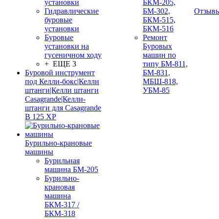
установки
БКМ-205,
Гидравлические
БМ-302,
Отзыв
буровые
БКМ-515,
установки
БКМ-516
Буровые
Ремонт
установки на
Буровых
гусеничном ходу
машин по
+ ЕЩЕ 3
типу БМ-811,
Буровой инструмент
БМ-831,
под Келли-бокс|Келли
МБШ-818,
штанги|Келли штанги
УБМ-85
Casagrande|Келли-
штанги для Casagrande
B 125 XP
Бурильно-крановые
машины
Бурильная
машина БМ-205
Бурильно-
крановая
машина
БКМ-317 /
БКМ-318