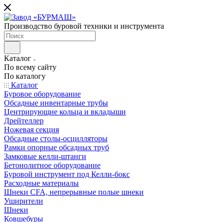
Производство буровой техники и инструмента
Каталог
По всему сайту
По каталогу
Каталог
Буровое оборудование
Обсадные инвентарные трубы
Центрирующие кольца и вкладыши
Дрейтеллер
Ножевая секция
Обсадные столы-осцилляторы
Рамки опорные обсадных труб
Замковые келли-штанги
Бетонолитное оборудование
Буровой инструмент под Келли-бокс
Расходные материалы
Шнеки CFA, непрерывные полые шнеки
Уширители
Шнеки
Ковшебуры