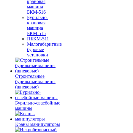
крановая
машина
БКМ-516
Бурильно-
крановая
машина
БКМ-515
ПБКМ-511
Малогабаритные
буровые
установки
Строительные
бурильные машины
(шнековые)
Бурильно-сваебойные
машины
Краны-манипуляторы