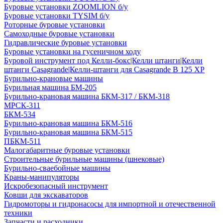
Буровые установки ZOOMLION б/у
Буровые установки TYSIM б/у
Роторные буровые установки
Самоходные буровые установки
Гидравлические буровые установки
Буровые установки на гусеничном ходу
Буровой инструмент под Келли-бокс|Келли штанги|Келли
штанги Casagrande|Келли-штанги для Casagrande B 125 XP
Бурильно-крановые машины
Бурильная машина БМ-205
Бурильно-крановая машина БКМ-317 / БКМ-318
МРСК-311
БКМ-534
Бурильно-крановая машина БКМ-516
Бурильно-крановая машина БКМ-515
ПБКМ-511
Малогабаритные буровые установки
Строительные бурильные машины (шнековые)
Бурильно-сваебойные машины
Краны-манипуляторы
Искробезопасный инструмент
Ковши для экскаваторов
Гидромоторы и гидронасосы для импортной и отечественной
техники
Запчасти и расходники