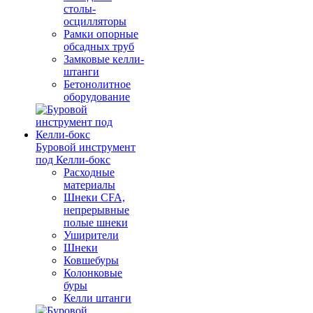
столы-
осцилляторы
Рамки опорные
обсадных труб
Замковые келли-
штанги
Бетонолитное
оборудование
Буровой инструмент
под Келли-бокс
Расходные
материалы
Шнеки CFA,
непрерывные
полые шнеки
Уширители
Шнеки
Ковшебуры
Колонковые
буры
Келли штанги