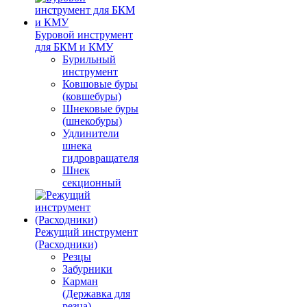
Буровой инструмент
для БКМ и КМУ
Бурильный
инструмент
Ковшовые буры
(ковшебуры)
Шнековые буры
(шнекобуры)
Удлинители
шнека
гидровращателя
Шнек
секционный
Режущий инструмент
(Расходники)
Резцы
Забурники
Карман
(Державка для
резца)