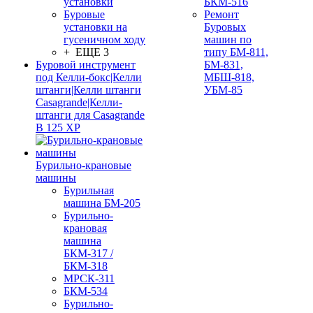
установки
БКМ-516
Буровые
Ремонт
установки на
Буровых
гусеничном ходу
машин по
+ ЕЩЕ 3
типу БМ-811,
Буровой инструмент
БМ-831,
под Келли-бокс|Келли
МБШ-818,
штанги|Келли штанги
УБМ-85
Casagrande|Келли-
штанги для Casagrande
B 125 XP
Бурильно-крановые
машины
Бурильная
машина БМ-205
Бурильно-
крановая
машина
БКМ-317 /
БКМ-318
МРСК-311
БКМ-534
Бурильно-