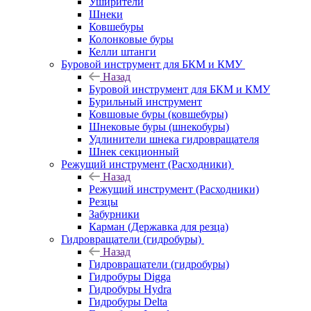
Уширители
Шнеки
Ковшебуры
Колонковые буры
Келли штанги
Буровой инструмент для БКМ и КМУ
Назад
Буровой инструмент для БКМ и КМУ
Бурильный инструмент
Ковшовые буры (ковшебуры)
Шнековые буры (шнекобуры)
Удлинители шнека гидровращателя
Шнек секционный
Режущий инструмент (Расходники)
Назад
Режущий инструмент (Расходники)
Резцы
Забурники
Карман (Державка для резца)
Гидровращатели (гидробуры)
Назад
Гидровращатели (гидробуры)
Гидробуры Digga
Гидробуры Hydra
Гидробуры Delta