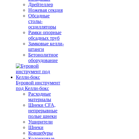
Дрейтеллер
Ножевая секция
Обсадные
столы-
осцилляторы
Рамки опорные
обсадных труб
Замковые келли-
штанги
Бетонолитное
оборудование
Буровой инструмент
под Келли-бокс
Расходные
материалы
Шнеки CFA,
непрерывные
полые шнеки
Уширители
Шнеки
Ковшебуры
Колонковые