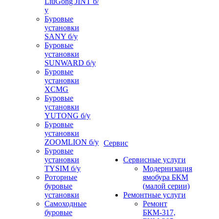
LiuGong JINT б/
у
Буровые
установки
SANY б/у
Буровые
установки
SUNWARD б/у
Буровые
установки
XCMG
Буровые
установки
YUTONG б/у
Буровые
установки
ZOOMLION б/у
Сервис
Буровые
установки
Сервисные услуги
TYSIM б/у
Модернизация
Роторные
ямобура БКМ
буровые
(малой серии)
установки
Ремонтные услуги
Самоходные
Ремонт
буровые
БКМ-317,