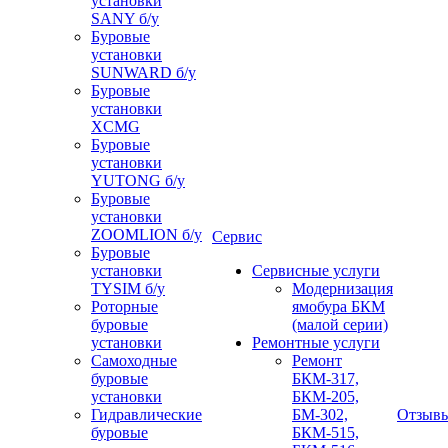
установки
SANY б/у
Буровые
установки
SUNWARD б/у
Буровые
установки
XCMG
Буровые
установки
YUTONG б/у
Буровые
установки
ZOOMLION б/у
Сервис
Буровые
установки
Сервисные услуги
TYSIM б/у
Модернизация
Роторные
ямобура БКМ
буровые
(малой серии)
установки
Ремонтные услуги
Самоходные
Ремонт
буровые
БКМ-317,
установки
БКМ-205,
Гидравлические
БМ-302,
Отзыв
буровые
БКМ-515,