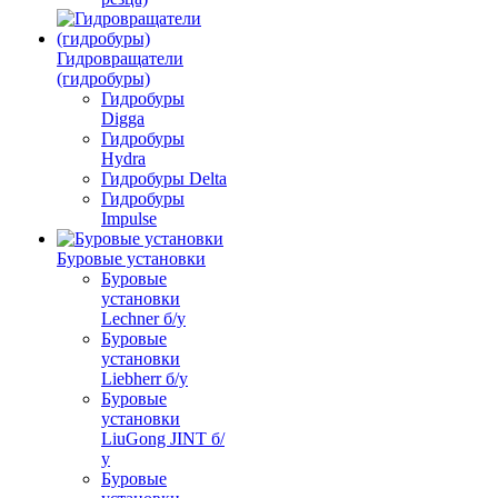
Гидровращатели
(гидробуры)
Гидробуры
Digga
Гидробуры
Hydra
Гидробуры Delta
Гидробуры
Impulse
Буровые установки
Буровые
установки
Lechner б/у
Буровые
установки
Liebherr б/у
Буровые
установки
LiuGong JINT б/
у
Буровые