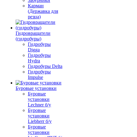
Забурники
Карман
(Державка для
резца)
Гидровращатели
(гидробуры)
Гидробуры
Digga
Гидробуры
Hydra
Гидробуры Delta
Гидробуры
Impulse
Буровые установки
Буровые
установки
Lechner б/у
Буровые
установки
Liebherr б/у
Буровые
установки