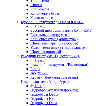
Уширители
Шнеки
Ковшебуры
Колонковые буры
Келли штанги
Буровой инструмент для БКМ и КМУ
Назад
Буровой инструмент для БКМ и КМУ
Бурильный инструмент
Ковшовые буры (ковшебуры)
Шнековые буры (шнекобуры)
Удлинители шнека гидровращателя
Шнек секционный
Режущий инструмент (Расходники)
Назад
Режущий инструмент (Расходники)
Резцы
Забурники
Карман (Державка для резца)
Гидровращатели (гидробуры)
Назад
Гидровращатели (гидробуры)
Гидробуры Digga
Гидробуры Hydra
Гидробуры Delta