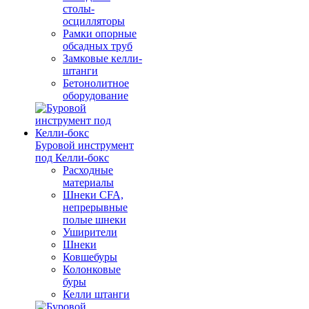
столы-
осцилляторы
Рамки опорные
обсадных труб
Замковые келли-
штанги
Бетонолитное
оборудование
Буровой инструмент
под Келли-бокс
Расходные
материалы
Шнеки CFA,
непрерывные
полые шнеки
Уширители
Шнеки
Ковшебуры
Колонковые
буры
Келли штанги