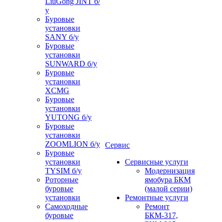
LiuGong JINT б/
у
Буровые
установки
SANY б/у
Буровые
установки
SUNWARD б/у
Буровые
установки
XCMG
Буровые
установки
YUTONG б/у
Буровые
установки
ZOOMLION б/у
Сервис
Буровые
установки
Сервисные услуги
TYSIM б/у
Модернизация
Роторные
ямобура БКМ
буровые
(малой серии)
установки
Ремонтные услуги
Самоходные
Ремонт
буровые
БКМ-317,