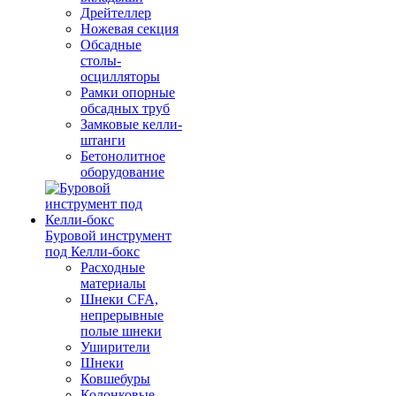
Дрейтеллер
Ножевая секция
Обсадные
столы-
осцилляторы
Рамки опорные
обсадных труб
Замковые келли-
штанги
Бетонолитное
оборудование
Буровой инструмент
под Келли-бокс
Расходные
материалы
Шнеки CFA,
непрерывные
полые шнеки
Уширители
Шнеки
Ковшебуры
Колонковые