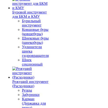
Буровой инструмент
для БКМ и КМУ
Бурильный
инструмент
Ковшовые буры
(ковшебуры)
Шнековые буры
(шнекобуры)
Удлинители
шнека
гидровращателя
Шнек
секционный
Режущий инструмент
(Расходники)
Резцы
Забурники
Карман
(Державка для
резца)