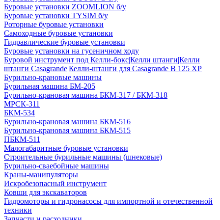
Буровые установки ZOOMLION б/у
Буровые установки TYSIM б/у
Роторные буровые установки
Самоходные буровые установки
Гидравлические буровые установки
Буровые установки на гусеничном ходу
Буровой инструмент под Келли-бокс|Келли штанги|Келли
штанги Casagrande|Келли-штанги для Casagrande B 125 XP
Бурильно-крановые машины
Бурильная машина БМ-205
Бурильно-крановая машина БКМ-317 / БКМ-318
МРСК-311
БКМ-534
Бурильно-крановая машина БКМ-516
Бурильно-крановая машина БКМ-515
ПБКМ-511
Малогабаритные буровые установки
Строительные бурильные машины (шнековые)
Бурильно-сваебойные машины
Краны-манипуляторы
Искробезопасный инструмент
Ковши для экскаваторов
Гидромоторы и гидронасосы для импортной и отечественной
техники
Запчасти и расходники