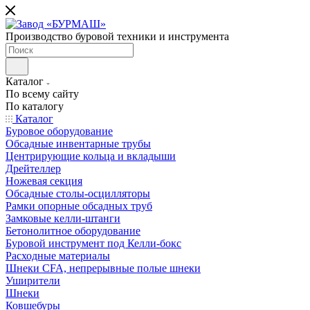
Производство буровой техники и инструмента
Каталог
По всему сайту
По каталогу
Каталог
Буровое оборудование
Обсадные инвентарные трубы
Центрирующие кольца и вкладыши
Дрейтеллер
Ножевая секция
Обсадные столы-осцилляторы
Рамки опорные обсадных труб
Замковые келли-штанги
Бетонолитное оборудование
Буровой инструмент под Келли-бокс
Расходные материалы
Шнеки CFA, непрерывные полые шнеки
Уширители
Шнеки
Ковшебуры