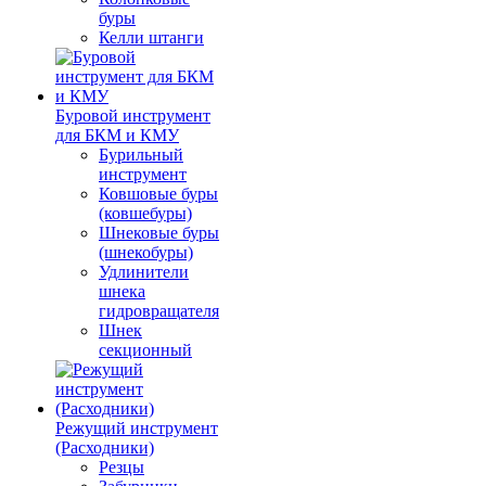
буры
Келли штанги
Буровой инструмент
для БКМ и КМУ
Бурильный
инструмент
Ковшовые буры
(ковшебуры)
Шнековые буры
(шнекобуры)
Удлинители
шнека
гидровращателя
Шнек
секционный
Режущий инструмент
(Расходники)
Резцы