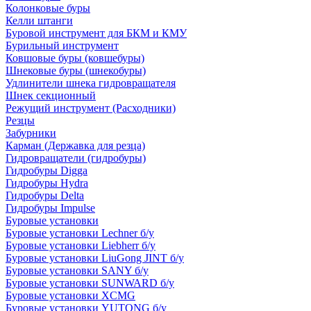
Колонковые буры
Келли штанги
Буровой инструмент для БКМ и КМУ
Бурильный инструмент
Ковшовые буры (ковшебуры)
Шнековые буры (шнекобуры)
Удлинители шнека гидровращателя
Шнек секционный
Режущий инструмент (Расходники)
Резцы
Забурники
Карман (Державка для резца)
Гидровращатели (гидробуры)
Гидробуры Digga
Гидробуры Hydra
Гидробуры Delta
Гидробуры Impulse
Буровые установки
Буровые установки Lechner б/у
Буровые установки Liebherr б/у
Буровые установки LiuGong JINT б/у
Буровые установки SANY б/у
Буровые установки SUNWARD б/у
Буровые установки XCMG
Буровые установки YUTONG б/у