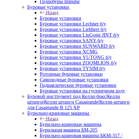
Гидробуры Impulse
Буровые установки
Назад
Буровые установки
Буровые установки Lechner б/у
Буровые установки Liebherr б/у
Буровые установки LiuGong JINT б/у
Буровые установки SANY б/у
Буровые установки SUNWARD б/у
Буровые установки XCMG
Буровые установки YUTONG б/у
Буровые установки ZOOMLION б/у
Буровые установки TYSIM б/у
Роторные буровые установки
Самоходные буровые установки
Гидравлические буровые установки
Буровые установки на гусеничном ходу
Буровой инструмент под Келли-бокс|Келли
штанги|Келли штанги Casagrande|Келли-штанги
для Casagrande B 125 XP
Бурильно-крановые машины
Назад
Бурильно-крановые машины
Бурильная машина БМ-205
Бурильно-крановая машина БКМ-317 /