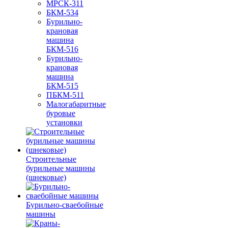
МРСК-311
БКМ-534
Бурильно-
крановая
машина
БКМ-516
Бурильно-
крановая
машина
БКМ-515
ПБКМ-511
Малогабаритные
буровые
установки
Строительные
бурильные машины
(шнековые)
Бурильно-сваебойные
машины