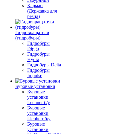
Забурники
Карман
(Державка для
резца)
Гидровращатели
(гидробуры)
Гидробуры
Digga
Гидробуры
Hydra
Гидробуры Delta
Гидробуры
Impulse
Буровые установки
Буровые
установки
Lechner б/у
Буровые
установки
Liebherr б/у
Буровые
установки