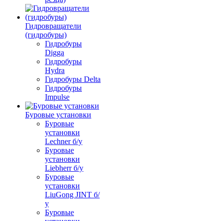
Гидровращатели
(гидробуры)
Гидробуры
Digga
Гидробуры
Hydra
Гидробуры Delta
Гидробуры
Impulse
Буровые установки
Буровые
установки
Lechner б/у
Буровые
установки
Liebherr б/у
Буровые
установки
LiuGong JINT б/
у
Буровые