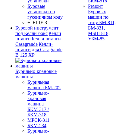
установки
БКМ-516
Буровые
Ремонт
установки на
Буровых
гусеничном ходу
машин по
+ ЕЩЕ 3
типу БМ-811,
Буровой инструмент
БМ-831,
под Келли-бокс|Келли
МБШ-818,
штанги|Келли штанги
УБМ-85
Casagrande|Келли-
штанги для Casagrande
B 125 XP
Бурильно-крановые
машины
Бурильная
машина БМ-205
Бурильно-
крановая
машина
БКМ-317 /
БКМ-318
МРСК-311
БКМ-534
Бурильно-