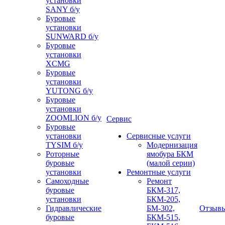
установки
SANY б/у
Буровые
установки
SUNWARD б/у
Буровые
установки
XCMG
Буровые
установки
YUTONG б/у
Буровые
установки
ZOOMLION б/у
Сервис
Буровые
установки
Сервисные услуги
TYSIM б/у
Модернизация
Роторные
ямобура БКМ
буровые
(малой серии)
установки
Ремонтные услуги
Самоходные
Ремонт
буровые
БКМ-317,
установки
БКМ-205,
Гидравлические
БМ-302,
Отзыв
буровые
БКМ-515,