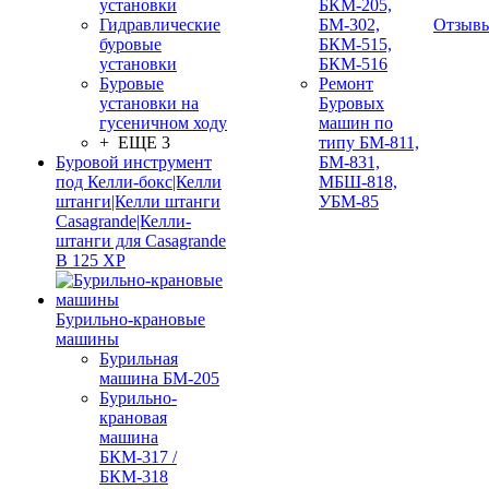
установки
БКМ-205,
Гидравлические
БМ-302,
Отзыв
буровые
БКМ-515,
установки
БКМ-516
Буровые
Ремонт
установки на
Буровых
гусеничном ходу
машин по
+ ЕЩЕ 3
типу БМ-811,
Буровой инструмент
БМ-831,
под Келли-бокс|Келли
МБШ-818,
штанги|Келли штанги
УБМ-85
Casagrande|Келли-
штанги для Casagrande
B 125 XP
Бурильно-крановые
машины
Бурильная
машина БМ-205
Бурильно-
крановая
машина
БКМ-317 /
БКМ-318