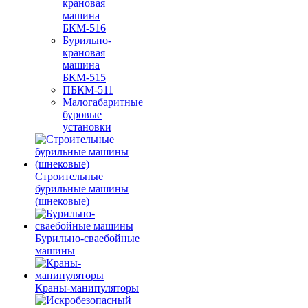
крановая
машина
БКМ-516
Бурильно-
крановая
машина
БКМ-515
ПБКМ-511
Малогабаритные
буровые
установки
Строительные
бурильные машины
(шнековые)
Бурильно-сваебойные
машины
Краны-манипуляторы