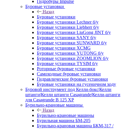
Гидробуры Impulse
Буровые установки
Назад
Буровые установки
Буровые установки Lechner б/у
Буровые установки Liebherr б/у
Буровые установки LiuGong JINT б/у
Буровые установки SANY б/у
Буровые установки SUNWARD б/у
Буровые установки XCMG
Буровые установки YUTONG б/у
Буровые установки ZOOMLION б/у
Буровые установки TYSIM б/у
Роторные буровые установки
Самоходные буровые установки
Гидравлические буровые установки
Буровые установки на гусеничном ходу
Буровой инструмент под Келли-бокс|Келли
штанги|Келли штанги Casagrande|Келли-штанги
для Casagrande B 125 XP
Бурильно-крановые машины
Назад
Бурильно-крановые машины
Бурильная машина БМ-205
Бурильно-крановая машина БКМ-317 /