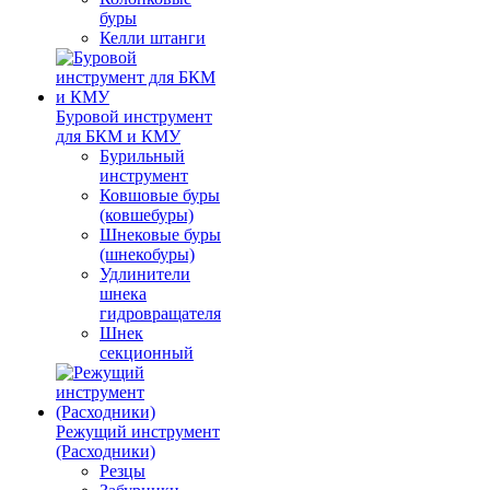
буры
Келли штанги
Буровой инструмент
для БКМ и КМУ
Бурильный
инструмент
Ковшовые буры
(ковшебуры)
Шнековые буры
(шнекобуры)
Удлинители
шнека
гидровращателя
Шнек
секционный
Режущий инструмент
(Расходники)
Резцы