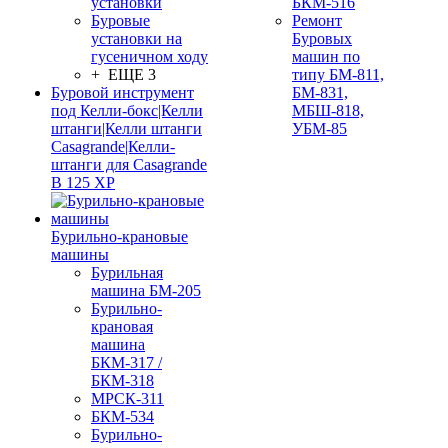
установки
БКМ-516
Буровые
Ремонт
установки на
Буровых
гусеничном ходу
машин по
+ ЕЩЕ 3
типу БМ-811,
Буровой инструмент
БМ-831,
под Келли-бокс|Келли
МБШ-818,
штанги|Келли штанги
УБМ-85
Casagrande|Келли-
штанги для Casagrande
B 125 XP
Бурильно-крановые
машины
Бурильная
машина БМ-205
Бурильно-
крановая
машина
БКМ-317 /
БКМ-318
МРСК-311
БКМ-534
Бурильно-