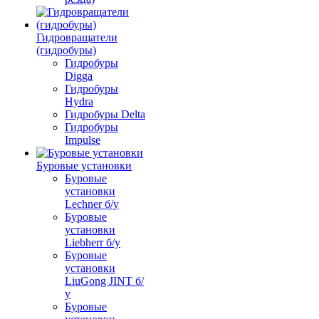
Гидровращатели
(гидробуры)
Гидробуры
Digga
Гидробуры
Hydra
Гидробуры Delta
Гидробуры
Impulse
Буровые установки
Буровые
установки
Lechner б/у
Буровые
установки
Liebherr б/у
Буровые
установки
LiuGong JINT б/
у
Буровые