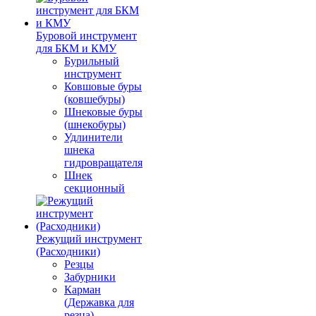
Буровой инструмент
для БКМ и КМУ
Бурильный
инструмент
Ковшовые буры
(ковшебуры)
Шнековые буры
(шнекобуры)
Удлинители
шнека
гидровращателя
Шнек
секционный
Режущий инструмент
(Расходники)
Резцы
Забурники
Карман
(Державка для
резца)