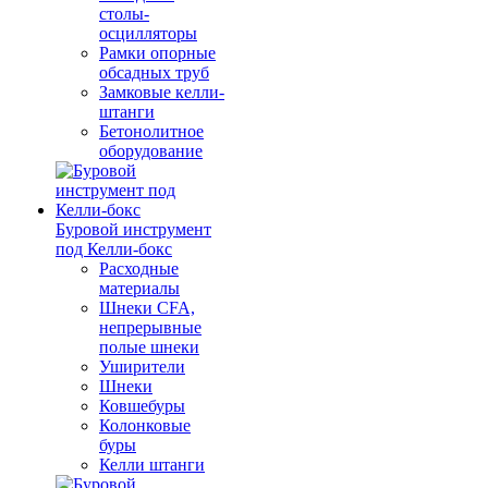
столы-
осцилляторы
Рамки опорные
обсадных труб
Замковые келли-
штанги
Бетонолитное
оборудование
Буровой инструмент
под Келли-бокс
Расходные
материалы
Шнеки CFA,
непрерывные
полые шнеки
Уширители
Шнеки
Ковшебуры
Колонковые
буры
Келли штанги