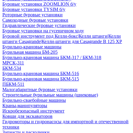
Буровые установки ZOOMLION б/у
Буровые установки TYSIM б/у
Роторные буровые установки
Самоходные буровые установки
Гидравлические буровые установки
Буровые установки на гусеничном ходу
Буровой инструмент под Келли-бокс|Келли штанги|Келли
штанги Casagrande|Келли-штанги для Casagrande B 125 XP
Бурильно-крановые машины
Бурильная машина БМ-205
Бурильно-крановая машина БКМ-317 / БКМ-318
МРСК-311
БКМ-534
Бурильно-крановая машина БКМ-516
Бурильно-крановая машина БКМ-515
ПБКМ-511
Малогабаритные буровые установки
Строительные бурильные машины (шнековые)
Бурильно-сваебойные машины
Краны-манипуляторы
Искробезопасный инструмент
Ковши для экскаваторов
Гидромоторы и гидронасосы для импортной и отечественной
техники
Запчасти и расходники