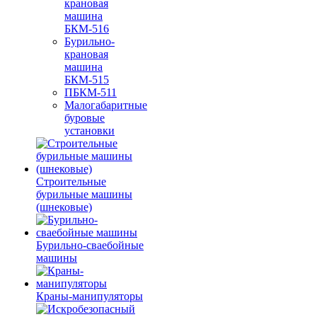
крановая
машина
БКМ-516
Бурильно-
крановая
машина
БКМ-515
ПБКМ-511
Малогабаритные
буровые
установки
Строительные
бурильные машины
(шнековые)
Бурильно-сваебойные
машины
Краны-манипуляторы