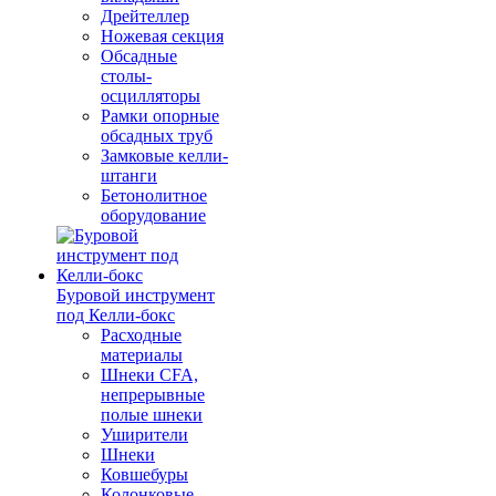
Дрейтеллер
Ножевая секция
Обсадные
столы-
осцилляторы
Рамки опорные
обсадных труб
Замковые келли-
штанги
Бетонолитное
оборудование
Буровой инструмент
под Келли-бокс
Расходные
материалы
Шнеки CFA,
непрерывные
полые шнеки
Уширители
Шнеки
Ковшебуры
Колонковые