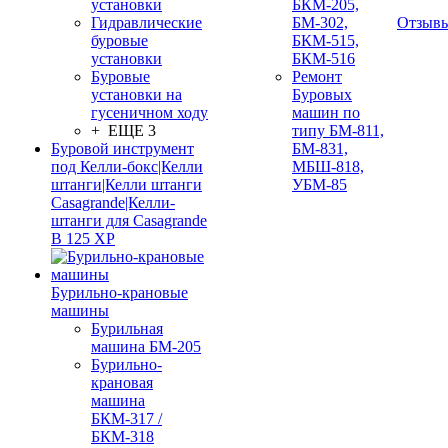
установки
БКМ-205,
Гидравлические
БМ-302,
Отзыв
буровые
БКМ-515,
установки
БКМ-516
Буровые
Ремонт
установки на
Буровых
гусеничном ходу
машин по
+ ЕЩЕ 3
типу БМ-811,
Буровой инструмент
БМ-831,
под Келли-бокс|Келли
МБШ-818,
штанги|Келли штанги
УБМ-85
Casagrande|Келли-
штанги для Casagrande
B 125 XP
Бурильно-крановые
машины
Бурильная
машина БМ-205
Бурильно-
крановая
машина
БКМ-317 /
БКМ-318