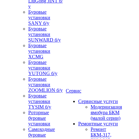
LiuGong JINT б/
у
Буровые
установки
SANY б/у
Буровые
установки
SUNWARD б/у
Буровые
установки
XCMG
Буровые
установки
YUTONG б/у
Буровые
установки
ZOOMLION б/у
Сервис
Буровые
установки
Сервисные услуги
TYSIM б/у
Модернизация
Роторные
ямобура БКМ
буровые
(малой серии)
установки
Ремонтные услуги
Самоходные
Ремонт
буровые
БКМ-317,