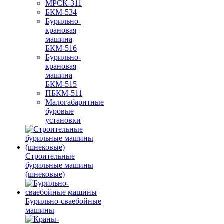
МРСК-311
БКМ-534
Бурильно-
крановая
машина
БКМ-516
Бурильно-
крановая
машина
БКМ-515
ПБКМ-511
Малогабаритные
буровые
установки
Строительные
бурильные машины
(шнековые)
Бурильно-сваебойные
машины