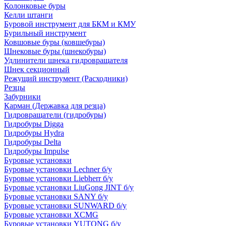
Колонковые буры
Келли штанги
Буровой инструмент для БКМ и КМУ
Бурильный инструмент
Ковшовые буры (ковшебуры)
Шнековые буры (шнекобуры)
Удлинители шнека гидровращателя
Шнек секционный
Режущий инструмент (Расходники)
Резцы
Забурники
Карман (Державка для резца)
Гидровращатели (гидробуры)
Гидробуры Digga
Гидробуры Hydra
Гидробуры Delta
Гидробуры Impulse
Буровые установки
Буровые установки Lechner б/у
Буровые установки Liebherr б/у
Буровые установки LiuGong JINT б/у
Буровые установки SANY б/у
Буровые установки SUNWARD б/у
Буровые установки XCMG
Буровые установки YUTONG б/у