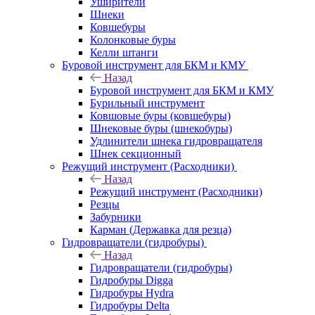
Уширители
Шнеки
Ковшебуры
Колонковые буры
Келли штанги
Буровой инструмент для БКМ и КМУ
Назад
Буровой инструмент для БКМ и КМУ
Бурильный инструмент
Ковшовые буры (ковшебуры)
Шнековые буры (шнекобуры)
Удлинители шнека гидровращателя
Шнек секционный
Режущий инструмент (Расходники)
Назад
Режущий инструмент (Расходники)
Резцы
Забурники
Карман (Державка для резца)
Гидровращатели (гидробуры)
Назад
Гидровращатели (гидробуры)
Гидробуры Digga
Гидробуры Hydra
Гидробуры Delta