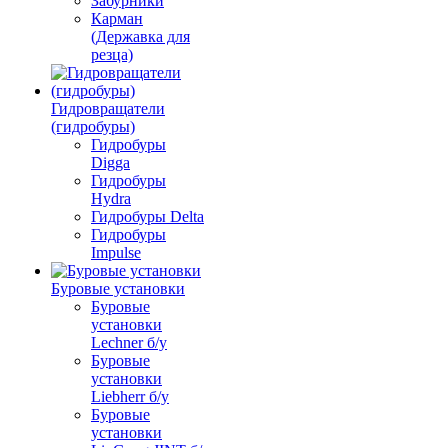
Забурники
Карман
(Державка для
резца)
Гидровращатели
(гидробуры)
Гидробуры
Digga
Гидробуры
Hydra
Гидробуры Delta
Гидробуры
Impulse
Буровые установки
Буровые
установки
Lechner б/у
Буровые
установки
Liebherr б/у
Буровые
установки