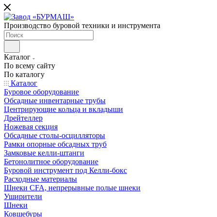
Производство буровой техники и инструмента
Каталог
По всему сайту
По каталогу
Каталог
Буровое оборудование
Обсадные инвентарные трубы
Центрирующие кольца и вкладыши
Дрейтеллер
Ножевая секция
Обсадные столы-осцилляторы
Рамки опорные обсадных труб
Замковые келли-штанги
Бетонолитное оборудование
Буровой инструмент под Келли-бокс
Расходные материалы
Шнеки CFA, непрерывные полые шнеки
Уширители
Шнеки
Ковшебуры