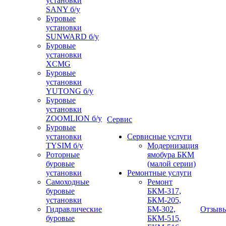
установки
SANY б/у
Буровые
установки
SUNWARD б/у
Буровые
установки
XCMG
Буровые
установки
YUTONG б/у
Буровые
установки
ZOOMLION б/у
Сервис
Буровые
установки
Сервисные услуги
TYSIM б/у
Модернизация
Роторные
ямобура БКМ
буровые
(малой серии)
установки
Ремонтные услуги
Самоходные
Ремонт
буровые
БКМ-317,
установки
БКМ-205,
Гидравлические
БМ-302,
Отзыв
буровые
БКМ-515,