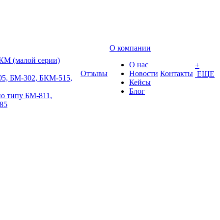
О компании
КМ (малой серии)
О нас
+
Отзывы
Новости
Контакты
ЕЩЕ
5, БМ-302, БКМ-515,
Кейсы
Блог
о типу БМ-811,
85