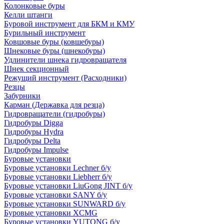
Колонковые буры
Келли штанги
Буровой инструмент для БКМ и КМУ
Бурильный инструмент
Ковшовые буры (ковшебуры)
Шнековые буры (шнекобуры)
Удлинители шнека гидровращателя
Шнек секционный
Режущий инструмент (Расходники)
Резцы
Забурники
Карман (Державка для резца)
Гидровращатели (гидробуры)
Гидробуры Digga
Гидробуры Hydra
Гидробуры Delta
Гидробуры Impulse
Буровые установки
Буровые установки Lechner б/у
Буровые установки Liebherr б/у
Буровые установки LiuGong JINT б/у
Буровые установки SANY б/у
Буровые установки SUNWARD б/у
Буровые установки XCMG
Буровые установки YUTONG б/у