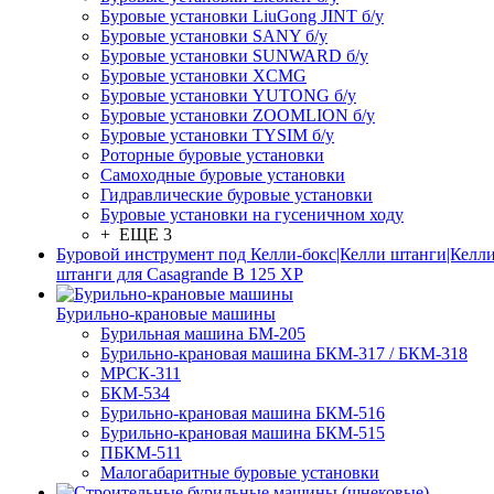
Буровые установки LiuGong JINT б/у
Буровые установки SANY б/у
Буровые установки SUNWARD б/у
Буровые установки XCMG
Буровые установки YUTONG б/у
Буровые установки ZOOMLION б/у
Буровые установки TYSIM б/у
Роторные буровые установки
Самоходные буровые установки
Гидравлические буровые установки
Буровые установки на гусеничном ходу
+ ЕЩЕ 3
Буровой инструмент под Келли-бокс|Келли штанги|Келли
штанги для Casagrande B 125 XP
Бурильно-крановые машины
Бурильная машина БМ-205
Бурильно-крановая машина БКМ-317 / БКМ-318
МРСК-311
БКМ-534
Бурильно-крановая машина БКМ-516
Бурильно-крановая машина БКМ-515
ПБКМ-511
Малогабаритные буровые установки