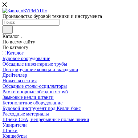
Производство буровой техники и инструмента
Каталог
По всему сайту
По каталогу
Каталог
Буровое оборудование
Обсадные инвентарные трубы
Центрирующие кольца и вкладыши
Дрейтеллер
Ножевая секция
Обсадные столы-осцилляторы
Рамки опорные обсадных труб
Замковые келли-штанги
Бетонолитное оборудование
Буровой инструмент под Келли-бокс
Расходные материалы
Шнеки CFA, непрерывные полые шнеки
Уширители
Шнеки
Ковшебуры