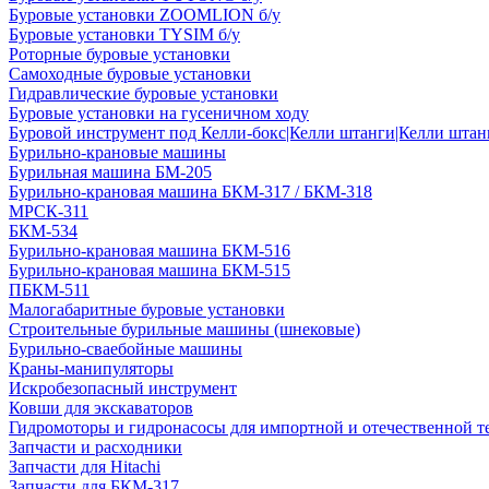
Буровые установки ZOOMLION б/у
Буровые установки TYSIM б/у
Роторные буровые установки
Самоходные буровые установки
Гидравлические буровые установки
Буровые установки на гусеничном ходу
Буровой инструмент под Келли-бокс|Келли штанги|Келли штанг
Бурильно-крановые машины
Бурильная машина БМ-205
Бурильно-крановая машина БКМ-317 / БКМ-318
МРСК-311
БКМ-534
Бурильно-крановая машина БКМ-516
Бурильно-крановая машина БКМ-515
ПБКМ-511
Малогабаритные буровые установки
Строительные бурильные машины (шнековые)
Бурильно-сваебойные машины
Краны-манипуляторы
Искробезопасный инструмент
Ковши для экскаваторов
Гидромоторы и гидронасосы для импортной и отечественной т
Запчасти и расходники
Запчасти для Hitachi
Запчасти для БКМ-317