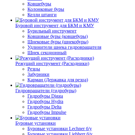
Ковшебуры
Колонковые буры
Келли штанги
Буровой инструмент для БКМ и КМУ
Бурильный инструмент
Ковшовые буры (ковшебуры)
Шнековые буры (шнекобуры)
Удлинители шнека гидровращателя
Шнек секционный
Режущий инструмент (Расходники)
Резцы
Забурники
Карман (Державка для резца)
Гидровращатели (гидробуры)
Гидробуры Digga
Гидробуры Hydra
Гидробуры Delta
Гидробуры Impulse
Буровые установки
Буровые установки Lechner б/у
Буровые установки Liebherr б/у