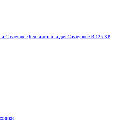
и Casagrande|Келли-штанги для Casagrande B 125 XP
ехники