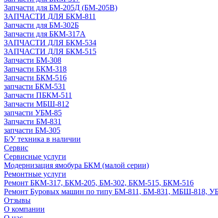
Запчасти для БМ-205Д (БМ-205В)
ЗАПЧАСТИ ДЛЯ БКМ-811
Запчасти для БМ-302Б
Запчасти для БКМ-317А
ЗАПЧАСТИ ДЛЯ БКМ-534
ЗАПЧАСТИ ДЛЯ БКМ-515
Запчасти БМ-308
Запчасти БКМ-318
Запчасти БКМ-516
запчасти БКМ-531
Запчасти ПБКМ-511
Запчасти МБШ-812
запчасти УБМ-85
Запчасти БМ-831
запчасти БМ-305
Б/У техника в наличии
Сервис
Сервисные услуги
Модернизация ямобура БКМ (малой серии)
Ремонтные услуги
Ремонт БКМ-317, БКМ-205, БМ-302, БКМ-515, БКМ-516
Ремонт Буровых машин по типу БМ-811, БМ-831, МБШ-818, У
Отзывы
О компании
О нас