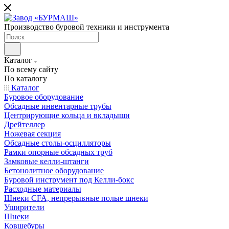
Производство буровой техники и инструмента
Каталог
По всему сайту
По каталогу
Каталог
Буровое оборудование
Обсадные инвентарные трубы
Центрирующие кольца и вкладыши
Дрейтеллер
Ножевая секция
Обсадные столы-осцилляторы
Рамки опорные обсадных труб
Замковые келли-штанги
Бетонолитное оборудование
Буровой инструмент под Келли-бокс
Расходные материалы
Шнеки CFA, непрерывные полые шнеки
Уширители
Шнеки
Ковшебуры