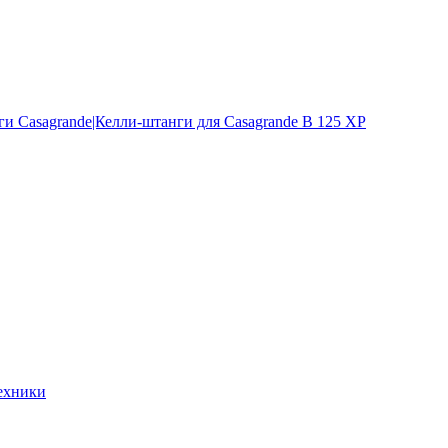
и Casagrande|Келли-штанги для Casagrande B 125 XP
ехники