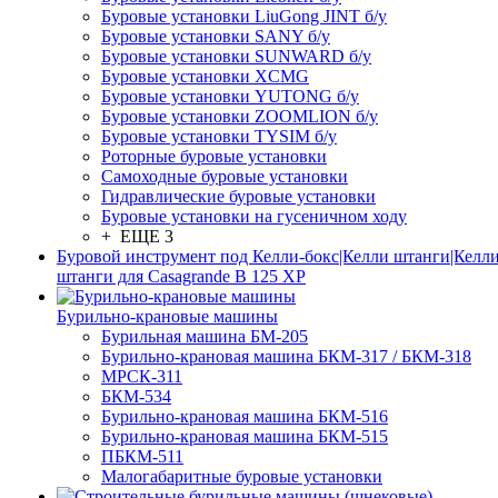
Буровые установки LiuGong JINT б/у
Буровые установки SANY б/у
Буровые установки SUNWARD б/у
Буровые установки XCMG
Буровые установки YUTONG б/у
Буровые установки ZOOMLION б/у
Буровые установки TYSIM б/у
Роторные буровые установки
Самоходные буровые установки
Гидравлические буровые установки
Буровые установки на гусеничном ходу
+ ЕЩЕ 3
Буровой инструмент под Келли-бокс|Келли штанги|Келли
штанги для Casagrande B 125 XP
Бурильно-крановые машины
Бурильная машина БМ-205
Бурильно-крановая машина БКМ-317 / БКМ-318
МРСК-311
БКМ-534
Бурильно-крановая машина БКМ-516
Бурильно-крановая машина БКМ-515
ПБКМ-511
Малогабаритные буровые установки