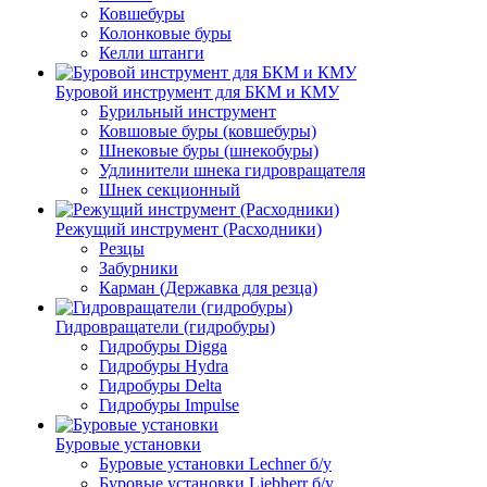
Ковшебуры
Колонковые буры
Келли штанги
Буровой инструмент для БКМ и КМУ
Бурильный инструмент
Ковшовые буры (ковшебуры)
Шнековые буры (шнекобуры)
Удлинители шнека гидровращателя
Шнек секционный
Режущий инструмент (Расходники)
Резцы
Забурники
Карман (Державка для резца)
Гидровращатели (гидробуры)
Гидробуры Digga
Гидробуры Hydra
Гидробуры Delta
Гидробуры Impulse
Буровые установки
Буровые установки Lechner б/у
Буровые установки Liebherr б/у