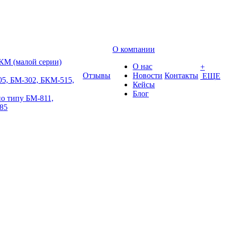
О компании
КМ (малой серии)
О нас
+
Отзывы
Новости
Контакты
ЕЩЕ
5, БМ-302, БКМ-515,
Кейсы
Блог
о типу БМ-811,
85