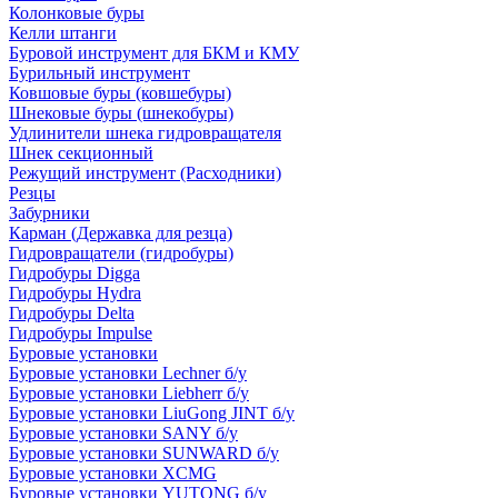
Колонковые буры
Келли штанги
Буровой инструмент для БКМ и КМУ
Бурильный инструмент
Ковшовые буры (ковшебуры)
Шнековые буры (шнекобуры)
Удлинители шнека гидровращателя
Шнек секционный
Режущий инструмент (Расходники)
Резцы
Забурники
Карман (Державка для резца)
Гидровращатели (гидробуры)
Гидробуры Digga
Гидробуры Hydra
Гидробуры Delta
Гидробуры Impulse
Буровые установки
Буровые установки Lechner б/у
Буровые установки Liebherr б/у
Буровые установки LiuGong JINT б/у
Буровые установки SANY б/у
Буровые установки SUNWARD б/у
Буровые установки XCMG
Буровые установки YUTONG б/у