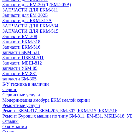
Запчасти для БМ-205Д (БМ-205В)
ЗАПЧАСТИ ДЛЯ БКМ-811
Запчасти для БМ-302Б
Запчасти для БКМ-317А
ЗАПЧАСТИ ДЛЯ БКМ-534
ЗАПЧАСТИ ДЛЯ БКМ-515
Запчасти БМ-308
Запчасти БКМ-318
Запчасти БКМ-516
запчасти БКМ-531
Запчасти ПБКМ-511
Запчасти МБШ-812
запчасти УБМ-85
Запчасти БМ-831
запчасти БМ-305
Б/У техника в наличии
Сервис
Сервисные услуги
Модернизация ямобура БКМ (малой серии)
Ремонтные услуги
Ремонт БКМ-317, БКМ-205, БМ-302, БКМ-515, БКМ-516
Ремонт Буровых машин по типу БМ-811, БМ-831, МБШ-818, У
Отзывы
О компании
О нас