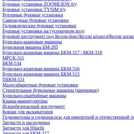
Буровые установки ZOOMLION б/у
Буровые установки TYSIM б/у
Роторные буровые установки
Самоходные буровые установки
Гидравлические буровые установки
Буровые установки на гусеничном ходу
Буровой инструмент под Келли-бокс|Келли штанги|Келли штанг
Бурильно-крановые машины
Бурильная машина БМ-205
Бурильно-крановая машина БКМ-317 / БКМ-318
МРСК-311
БКМ-534
Бурильно-крановая машина БКМ-516
Бурильно-крановая машина БКМ-515
ПБКМ-511
Малогабаритные буровые установки
Строительные бурильные машины (шнековые)
Бурильно-сваебойные машины
Краны-манипуляторы
Искробезопасный инструмент
Ковши для экскаваторов
Гидромоторы и гидронасосы для импортной и отечественной т
Запчасти и расходники
Запчасти для Hitachi
Запчасти для БКМ-317