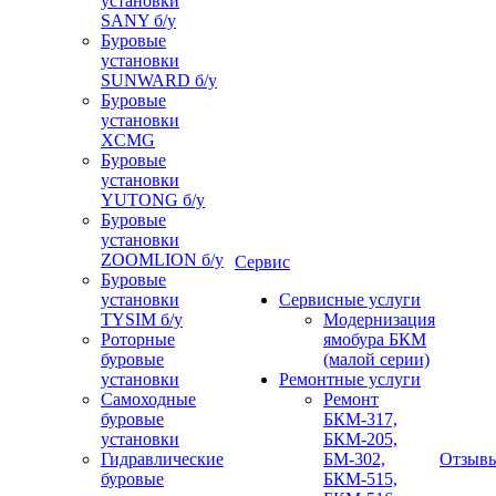
установки
SANY б/у
Буровые
установки
SUNWARD б/у
Буровые
установки
XCMG
Буровые
установки
YUTONG б/у
Буровые
установки
ZOOMLION б/у
Сервис
Буровые
установки
Сервисные услуги
TYSIM б/у
Модернизация
Роторные
ямобура БКМ
буровые
(малой серии)
установки
Ремонтные услуги
Самоходные
Ремонт
буровые
БКМ-317,
установки
БКМ-205,
Гидравлические
БМ-302,
Отзыв
буровые
БКМ-515,