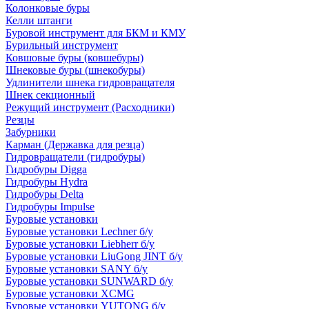
Колонковые буры
Келли штанги
Буровой инструмент для БКМ и КМУ
Бурильный инструмент
Ковшовые буры (ковшебуры)
Шнековые буры (шнекобуры)
Удлинители шнека гидровращателя
Шнек секционный
Режущий инструмент (Расходники)
Резцы
Забурники
Карман (Державка для резца)
Гидровращатели (гидробуры)
Гидробуры Digga
Гидробуры Hydra
Гидробуры Delta
Гидробуры Impulse
Буровые установки
Буровые установки Lechner б/у
Буровые установки Liebherr б/у
Буровые установки LiuGong JINT б/у
Буровые установки SANY б/у
Буровые установки SUNWARD б/у
Буровые установки XCMG
Буровые установки YUTONG б/у