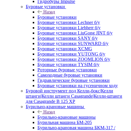
Гидробуры Impulse
Буровые установки
Назад
Буровые установки
Буровые установки Lechner б/у
Буровые установки Liebherr б/у
Буровые установки LiuGong JINT б/у
Буровые установки SANY б/у
Буровые установки SUNWARD б/у
Буровые установки XCMG
Буровые установки YUTONG б/у
Буровые установки ZOOMLION б/у
Буровые установки TYSIM б/у
Роторные буровые установки
Самоходные буровые установки
Гидравлические буровые установки
Буровые установки на гусеничном ходу
Буровой инструмент под Келли-бокс|Келли
штанги|Келли штанги Casagrande|Келли-штанги
для Casagrande B 125 XP
Бурильно-крановые машины
Назад
Бурильно-крановые машины
Бурильная машина БМ-205
Бурильно-крановая машина БКМ-317 /