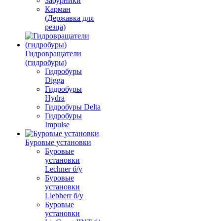
Забурники
Карман
(Державка для
резца)
Гидровращатели
(гидробуры)
Гидробуры
Digga
Гидробуры
Hydra
Гидробуры Delta
Гидробуры
Impulse
Буровые установки
Буровые
установки
Lechner б/у
Буровые
установки
Liebherr б/у
Буровые
установки