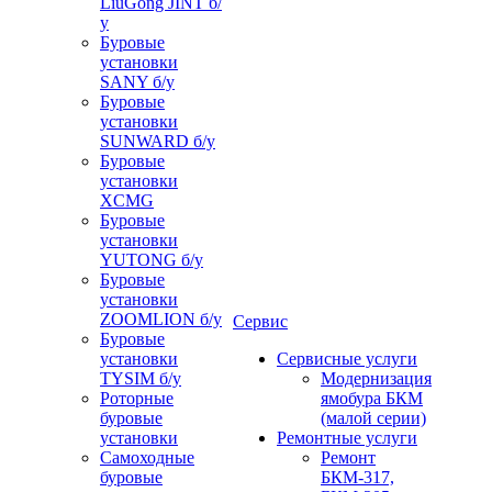
LiuGong JINT б/
у
Буровые
установки
SANY б/у
Буровые
установки
SUNWARD б/у
Буровые
установки
XCMG
Буровые
установки
YUTONG б/у
Буровые
установки
ZOOMLION б/у
Сервис
Буровые
установки
Сервисные услуги
TYSIM б/у
Модернизация
Роторные
ямобура БКМ
буровые
(малой серии)
установки
Ремонтные услуги
Самоходные
Ремонт
буровые
БКМ-317,