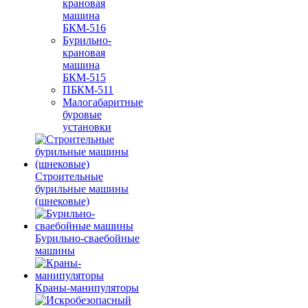
крановая
машина
БКМ-516
Бурильно-
крановая
машина
БКМ-515
ПБКМ-511
Малогабаритные
буровые
установки
Строительные
бурильные машины
(шнековые)
Бурильно-сваебойные
машины
Краны-манипуляторы