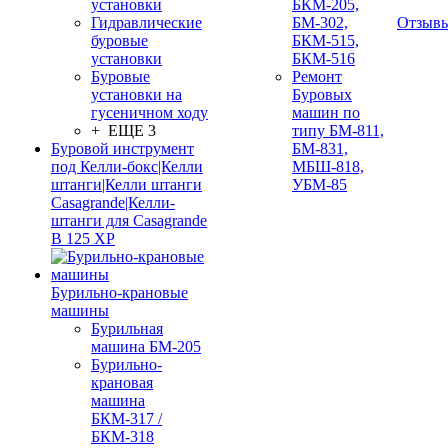
установки
БКМ-205,
Гидравлические
БМ-302,
Отзыв
буровые
БКМ-515,
установки
БКМ-516
Буровые
Ремонт
установки на
Буровых
гусеничном ходу
машин по
+ ЕЩЕ 3
типу БМ-811,
Буровой инструмент
БМ-831,
под Келли-бокс|Келли
МБШ-818,
штанги|Келли штанги
УБМ-85
Casagrande|Келли-
штанги для Casagrande
B 125 XP
Бурильно-крановые
машины
Бурильная
машина БМ-205
Бурильно-
крановая
машина
БКМ-317 /
БКМ-318