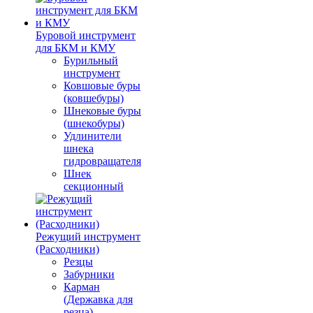
Буровой инструмент
для БКМ и КМУ
Бурильный
инструмент
Ковшовые буры
(ковшебуры)
Шнековые буры
(шнекобуры)
Удлинители
шнека
гидровращателя
Шнек
секционный
Режущий инструмент
(Расходники)
Резцы
Забурники
Карман
(Державка для
резца)