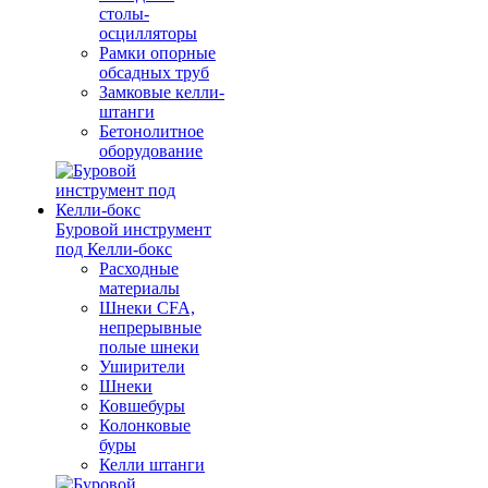
столы-
осцилляторы
Рамки опорные
обсадных труб
Замковые келли-
штанги
Бетонолитное
оборудование
Буровой инструмент
под Келли-бокс
Расходные
материалы
Шнеки CFA,
непрерывные
полые шнеки
Уширители
Шнеки
Ковшебуры
Колонковые
буры
Келли штанги