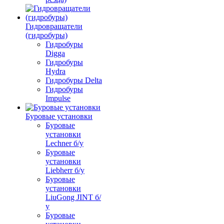
Гидровращатели
(гидробуры)
Гидробуры
Digga
Гидробуры
Hydra
Гидробуры Delta
Гидробуры
Impulse
Буровые установки
Буровые
установки
Lechner б/у
Буровые
установки
Liebherr б/у
Буровые
установки
LiuGong JINT б/
у
Буровые