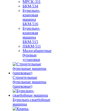
МРСК-311
БКМ-534
Бурильно-
крановая
машина
БКМ-516
Бурильно-
крановая
машина
БКМ-515
ПБКМ-511
Малогабаритные
буровые
установки
Строительные
бурильные машины
(шнековые)
Бурильно-сваебойные
машины