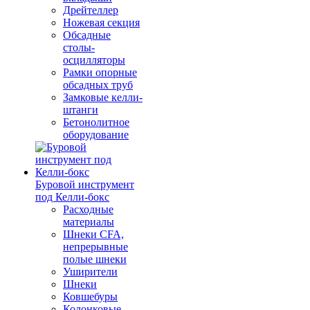
Дрейтеллер
Ножевая секция
Обсадные
столы-
осцилляторы
Рамки опорные
обсадных труб
Замковые келли-
штанги
Бетонолитное
оборудование
Буровой инструмент
под Келли-бокс
Расходные
материалы
Шнеки CFA,
непрерывные
полые шнеки
Уширители
Шнеки
Ковшебуры
Колонковые