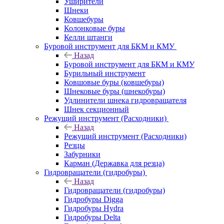
Уширители
Шнеки
Ковшебуры
Колонковые буры
Келли штанги
Буровой инструмент для БКМ и КМУ
Назад
Буровой инструмент для БКМ и КМУ
Бурильный инструмент
Ковшовые буры (ковшебуры)
Шнековые буры (шнекобуры)
Удлинители шнека гидровращателя
Шнек секционный
Режущий инструмент (Расходники)
Назад
Режущий инструмент (Расходники)
Резцы
Забурники
Карман (Державка для резца)
Гидровращатели (гидробуры)
Назад
Гидровращатели (гидробуры)
Гидробуры Digga
Гидробуры Hydra
Гидробуры Delta