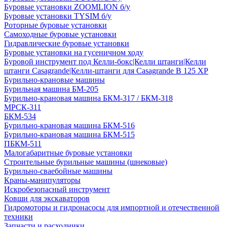
Буровые установки ZOOMLION б/у
Буровые установки TYSIM б/у
Роторные буровые установки
Самоходные буровые установки
Гидравлические буровые установки
Буровые установки на гусеничном ходу
Буровой инструмент под Келли-бокс|Келли штанги|Келли
штанги Casagrande|Келли-штанги для Casagrande B 125 XP
Бурильно-крановые машины
Бурильная машина БМ-205
Бурильно-крановая машина БКМ-317 / БКМ-318
МРСК-311
БКМ-534
Бурильно-крановая машина БКМ-516
Бурильно-крановая машина БКМ-515
ПБКМ-511
Малогабаритные буровые установки
Строительные бурильные машины (шнековые)
Бурильно-сваебойные машины
Краны-манипуляторы
Искробезопасный инструмент
Ковши для экскаваторов
Гидромоторы и гидронасосы для импортной и отечественной
техники
Запчасти и расходники