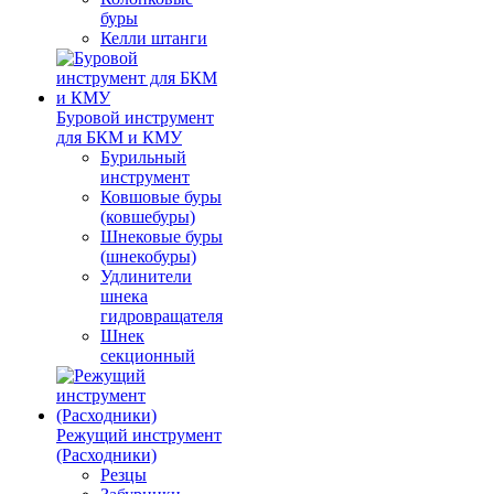
буры
Келли штанги
Буровой инструмент
для БКМ и КМУ
Бурильный
инструмент
Ковшовые буры
(ковшебуры)
Шнековые буры
(шнекобуры)
Удлинители
шнека
гидровращателя
Шнек
секционный
Режущий инструмент
(Расходники)
Резцы