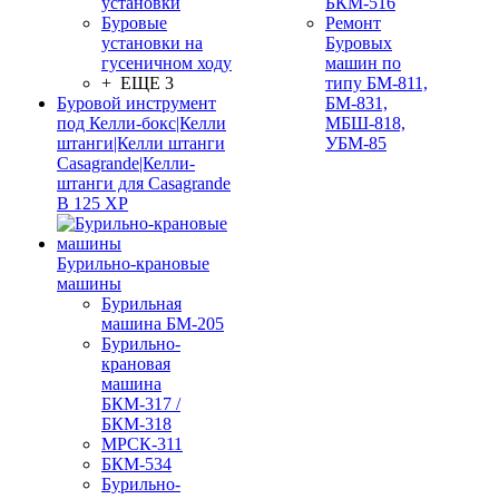
установки
БКМ-516
Буровые
Ремонт
установки на
Буровых
гусеничном ходу
машин по
+ ЕЩЕ 3
типу БМ-811,
Буровой инструмент
БМ-831,
под Келли-бокс|Келли
МБШ-818,
штанги|Келли штанги
УБМ-85
Casagrande|Келли-
штанги для Casagrande
B 125 XP
Бурильно-крановые
машины
Бурильная
машина БМ-205
Бурильно-
крановая
машина
БКМ-317 /
БКМ-318
МРСК-311
БКМ-534
Бурильно-