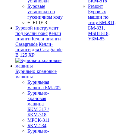
установки
БКМ-516
Буровые
Ремонт
установки на
Буровых
гусеничном ходу
машин по
+ ЕЩЕ 3
типу БМ-811,
Буровой инструмент
БМ-831,
под Келли-бокс|Келли
МБШ-818,
штанги|Келли штанги
УБМ-85
Casagrande|Келли-
штанги для Casagrande
B 125 XP
Бурильно-крановые
машины
Бурильная
машина БМ-205
Бурильно-
крановая
машина
БКМ-317 /
БКМ-318
МРСК-311
БКМ-534
Бурильно-