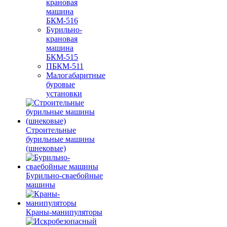
крановая
машина
БКМ-516
Бурильно-
крановая
машина
БКМ-515
ПБКМ-511
Малогабаритные
буровые
установки
Строительные
бурильные машины
(шнековые)
Бурильно-сваебойные
машины
Краны-манипуляторы