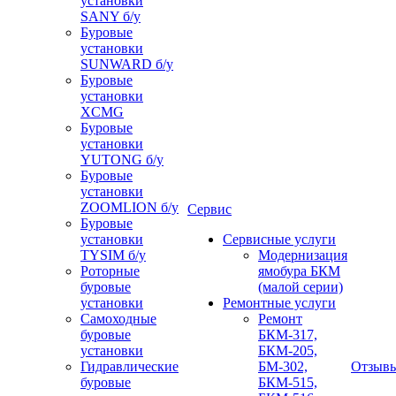
установки
SANY б/у
Буровые
установки
SUNWARD б/у
Буровые
установки
XCMG
Буровые
установки
YUTONG б/у
Буровые
установки
ZOOMLION б/у
Сервис
Буровые
установки
Сервисные услуги
TYSIM б/у
Модернизация
Роторные
ямобура БКМ
буровые
(малой серии)
установки
Ремонтные услуги
Самоходные
Ремонт
буровые
БКМ-317,
установки
БКМ-205,
Гидравлические
БМ-302,
Отзыв
буровые
БКМ-515,