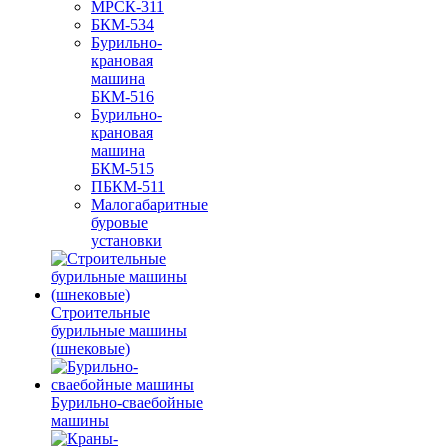
МРСК-311
БКМ-534
Бурильно-
крановая
машина
БКМ-516
Бурильно-
крановая
машина
БКМ-515
ПБКМ-511
Малогабаритные
буровые
установки
Строительные
бурильные машины
(шнековые)
Бурильно-сваебойные
машины