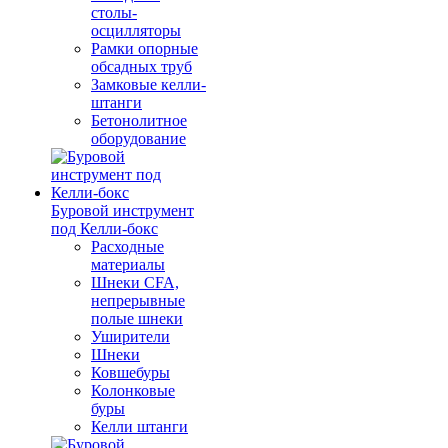
столы-
осцилляторы
Рамки опорные
обсадных труб
Замковые келли-
штанги
Бетонолитное
оборудование
Буровой инструмент
под Келли-бокс
Расходные
материалы
Шнеки CFA,
непрерывные
полые шнеки
Уширители
Шнеки
Ковшебуры
Колонковые
буры
Келли штанги