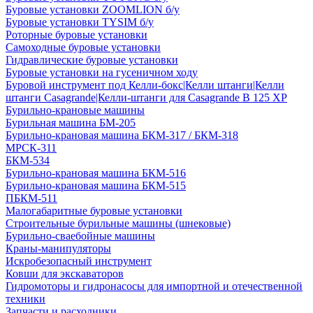
Буровые установки ZOOMLION б/у
Буровые установки TYSIM б/у
Роторные буровые установки
Самоходные буровые установки
Гидравлические буровые установки
Буровые установки на гусеничном ходу
Буровой инструмент под Келли-бокс|Келли штанги|Келли
штанги Casagrande|Келли-штанги для Casagrande B 125 XP
Бурильно-крановые машины
Бурильная машина БМ-205
Бурильно-крановая машина БКМ-317 / БКМ-318
МРСК-311
БКМ-534
Бурильно-крановая машина БКМ-516
Бурильно-крановая машина БКМ-515
ПБКМ-511
Малогабаритные буровые установки
Строительные бурильные машины (шнековые)
Бурильно-сваебойные машины
Краны-манипуляторы
Искробезопасный инструмент
Ковши для экскаваторов
Гидромоторы и гидронасосы для импортной и отечественной
техники
Запчасти и расходники