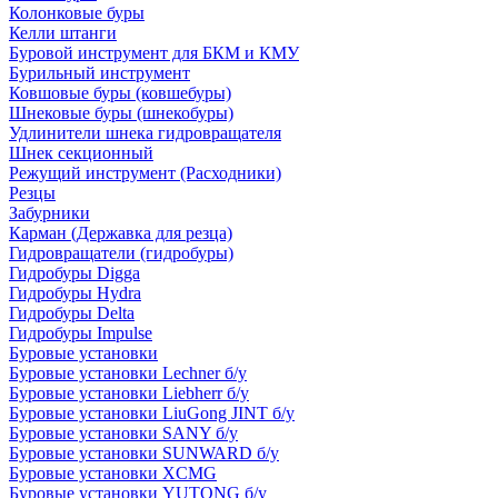
Колонковые буры
Келли штанги
Буровой инструмент для БКМ и КМУ
Бурильный инструмент
Ковшовые буры (ковшебуры)
Шнековые буры (шнекобуры)
Удлинители шнека гидровращателя
Шнек секционный
Режущий инструмент (Расходники)
Резцы
Забурники
Карман (Державка для резца)
Гидровращатели (гидробуры)
Гидробуры Digga
Гидробуры Hydra
Гидробуры Delta
Гидробуры Impulse
Буровые установки
Буровые установки Lechner б/у
Буровые установки Liebherr б/у
Буровые установки LiuGong JINT б/у
Буровые установки SANY б/у
Буровые установки SUNWARD б/у
Буровые установки XCMG
Буровые установки YUTONG б/у