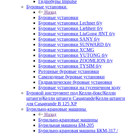
Гидробуры Impulse
Буровые установки
Назад
Буровые установки
Буровые установки Lechner б/у
Буровые установки Liebherr б/у
Буровые установки LiuGong JINT б/у
Буровые установки SANY б/у
Буровые установки SUNWARD б/у
Буровые установки XCMG
Буровые установки YUTONG б/у
Буровые установки ZOOMLION б/у
Буровые установки TYSIM б/у
Роторные буровые установки
Самоходные буровые установки
Гидравлические буровые установки
Буровые установки на гусеничном ходу
Буровой инструмент под Келли-бокс|Келли
штанги|Келли штанги Casagrande|Келли-штанги
для Casagrande B 125 XP
Бурильно-крановые машины
Назад
Бурильно-крановые машины
Бурильная машина БМ-205
Бурильно-крановая машина БКМ-317 /