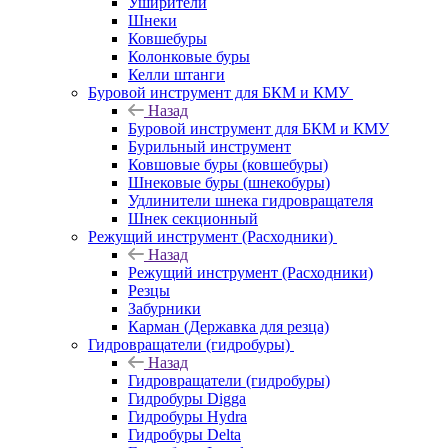
Уширители
Шнеки
Ковшебуры
Колонковые буры
Келли штанги
Буровой инструмент для БКМ и КМУ
Назад
Буровой инструмент для БКМ и КМУ
Бурильный инструмент
Ковшовые буры (ковшебуры)
Шнековые буры (шнекобуры)
Удлинители шнека гидровращателя
Шнек секционный
Режущий инструмент (Расходники)
Назад
Режущий инструмент (Расходники)
Резцы
Забурники
Карман (Державка для резца)
Гидровращатели (гидробуры)
Назад
Гидровращатели (гидробуры)
Гидробуры Digga
Гидробуры Hydra
Гидробуры Delta