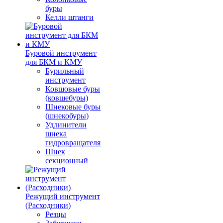
буры
Келли штанги
Буровой инструмент
для БКМ и КМУ
Бурильный
инструмент
Ковшовые буры
(ковшебуры)
Шнековые буры
(шнекобуры)
Удлинители
шнека
гидровращателя
Шнек
секционный
Режущий инструмент
(Расходники)
Резцы