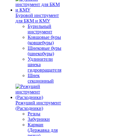
Буровой инструмент
для БКМ и КМУ
Бурильный
инструмент
Ковшовые буры
(ковшебуры)
Шнековые буры
(шнекобуры)
Удлинители
шнека
гидровращателя
Шнек
секционный
Режущий инструмент
(Расходники)
Резцы
Забурники
Карман
(Державка для
резца)