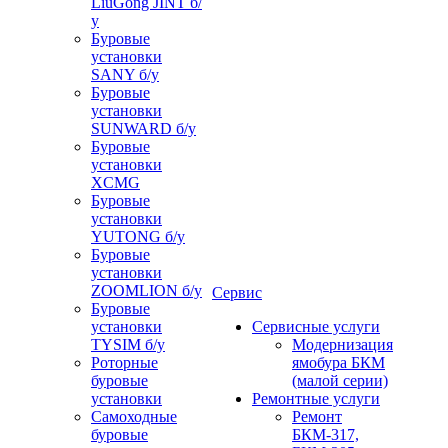
LiuGong JINT б/
у
Буровые
установки
SANY б/у
Буровые
установки
SUNWARD б/у
Буровые
установки
XCMG
Буровые
установки
YUTONG б/у
Буровые
установки
ZOOMLION б/у
Сервис
Буровые
установки
Сервисные услуги
TYSIM б/у
Модернизация
Роторные
ямобура БКМ
буровые
(малой серии)
установки
Ремонтные услуги
Самоходные
Ремонт
буровые
БКМ-317,