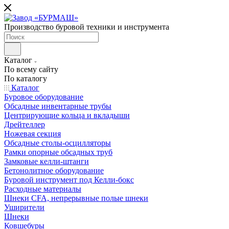
Производство буровой техники и инструмента
Каталог
По всему сайту
По каталогу
Каталог
Буровое оборудование
Обсадные инвентарные трубы
Центрирующие кольца и вкладыши
Дрейтеллер
Ножевая секция
Обсадные столы-осцилляторы
Рамки опорные обсадных труб
Замковые келли-штанги
Бетонолитное оборудование
Буровой инструмент под Келли-бокс
Расходные материалы
Шнеки CFA, непрерывные полые шнеки
Уширители
Шнеки
Ковшебуры