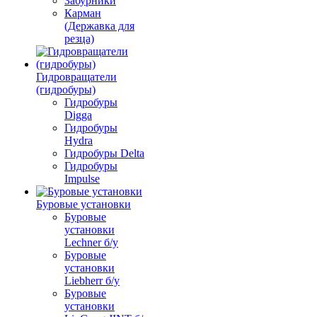
Забурники
Карман
(Державка для
резца)
Гидровращатели
(гидробуры)
Гидробуры
Digga
Гидробуры
Hydra
Гидробуры Delta
Гидробуры
Impulse
Буровые установки
Буровые
установки
Lechner б/у
Буровые
установки
Liebherr б/у
Буровые
установки