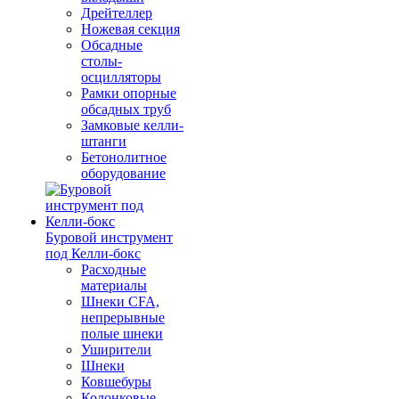
Дрейтеллер
Ножевая секция
Обсадные
столы-
осцилляторы
Рамки опорные
обсадных труб
Замковые келли-
штанги
Бетонолитное
оборудование
Буровой инструмент
под Келли-бокс
Расходные
материалы
Шнеки CFA,
непрерывные
полые шнеки
Уширители
Шнеки
Ковшебуры
Колонковые