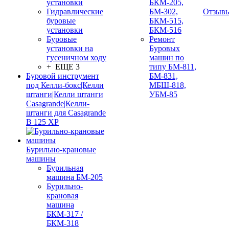
установки
БКМ-205,
Гидравлические
БМ-302,
Отзыв
буровые
БКМ-515,
установки
БКМ-516
Буровые
Ремонт
установки на
Буровых
гусеничном ходу
машин по
+ ЕЩЕ 3
типу БМ-811,
Буровой инструмент
БМ-831,
под Келли-бокс|Келли
МБШ-818,
штанги|Келли штанги
УБМ-85
Casagrande|Келли-
штанги для Casagrande
B 125 XP
Бурильно-крановые
машины
Бурильная
машина БМ-205
Бурильно-
крановая
машина
БКМ-317 /
БКМ-318