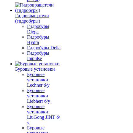
Гидровращатели
(гидробуры)
Гидробуры
Digga
Гидробуры
Hydra
Гидробуры Delta
Гидробуры
Impulse
Буровые установки
Буровые
установки
Lechner б/у
Буровые
установки
Liebherr б/у
Буровые
установки
LiuGong JINT б/
у
Буровые