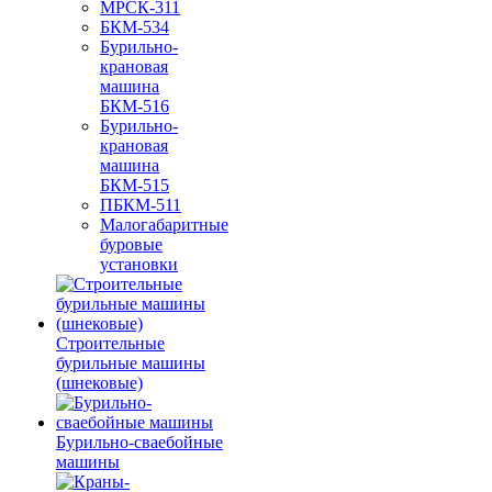
МРСК-311
БКМ-534
Бурильно-
крановая
машина
БКМ-516
Бурильно-
крановая
машина
БКМ-515
ПБКМ-511
Малогабаритные
буровые
установки
Строительные
бурильные машины
(шнековые)
Бурильно-сваебойные
машины