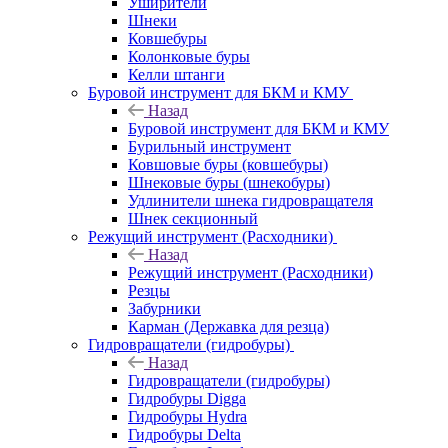
Уширители
Шнеки
Ковшебуры
Колонковые буры
Келли штанги
Буровой инструмент для БКМ и КМУ
Назад
Буровой инструмент для БКМ и КМУ
Бурильный инструмент
Ковшовые буры (ковшебуры)
Шнековые буры (шнекобуры)
Удлинители шнека гидровращателя
Шнек секционный
Режущий инструмент (Расходники)
Назад
Режущий инструмент (Расходники)
Резцы
Забурники
Карман (Державка для резца)
Гидровращатели (гидробуры)
Назад
Гидровращатели (гидробуры)
Гидробуры Digga
Гидробуры Hydra
Гидробуры Delta