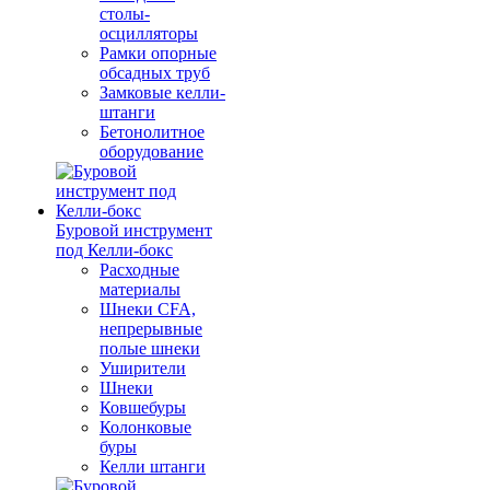
столы-
осцилляторы
Рамки опорные
обсадных труб
Замковые келли-
штанги
Бетонолитное
оборудование
Буровой инструмент
под Келли-бокс
Расходные
материалы
Шнеки CFA,
непрерывные
полые шнеки
Уширители
Шнеки
Ковшебуры
Колонковые
буры
Келли штанги