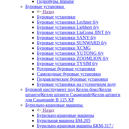
Гидробуры Impulse
Буровые установки
Назад
Буровые установки
Буровые установки Lechner б/у
Буровые установки Liebherr б/у
Буровые установки LiuGong JINT б/у
Буровые установки SANY б/у
Буровые установки SUNWARD б/у
Буровые установки XCMG
Буровые установки YUTONG б/у
Буровые установки ZOOMLION б/у
Буровые установки TYSIM б/у
Роторные буровые установки
Самоходные буровые установки
Гидравлические буровые установки
Буровые установки на гусеничном ходу
Буровой инструмент под Келли-бокс|Келли
штанги|Келли штанги Casagrande|Келли-штанги
для Casagrande B 125 XP
Бурильно-крановые машины
Назад
Бурильно-крановые машины
Бурильная машина БМ-205
Бурильно-крановая машина БКМ-317 /