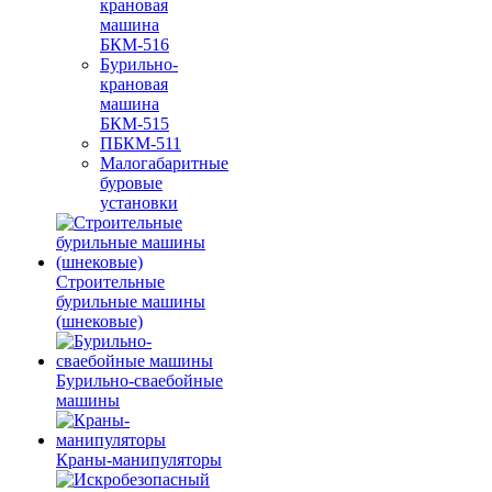
крановая
машина
БКМ-516
Бурильно-
крановая
машина
БКМ-515
ПБКМ-511
Малогабаритные
буровые
установки
Строительные
бурильные машины
(шнековые)
Бурильно-сваебойные
машины
Краны-манипуляторы