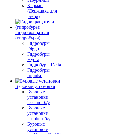
Забурники
Карман
(Державка для
резца)
Гидровращатели
(гидробуры)
Гидробуры
Digga
Гидробуры
Hydra
Гидробуры Delta
Гидробуры
Impulse
Буровые установки
Буровые
установки
Lechner б/у
Буровые
установки
Liebherr б/у
Буровые
установки