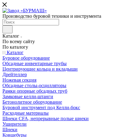
Производство буровой техники и инструмента
Каталог
По всему сайту
По каталогу
Каталог
Буровое оборудование
Обсадные инвентарные трубы
Центрирующие кольца и вкладыши
Дрейтеллер
Ножевая секция
Обсадные столы-осцилляторы
Рамки опорные обсадных труб
Замковые келли-штанги
Бетонолитное оборудование
Буровой инструмент под Келли-бокс
Расходные материалы
Шнеки CFA, непрерывные полые шнеки
Уширители
Шнеки
Ковшебуры