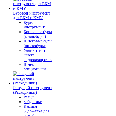
Буровой инструмент
для БКМ и КМУ
Бурильный
инструмент
Ковшовые буры
(ковшебуры)
Шнековые буры
(шнекобуры)
Удлинители
шнека
гидровращателя
Шнек
секционный
Режущий инструмент
(Расходники)
Резцы
Забурники
Карман
(Державка для
резца)