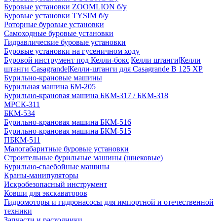
Буровые установки ZOOMLION б/у
Буровые установки TYSIM б/у
Роторные буровые установки
Самоходные буровые установки
Гидравлические буровые установки
Буровые установки на гусеничном ходу
Буровой инструмент под Келли-бокс|Келли штанги|Келли
штанги Casagrande|Келли-штанги для Casagrande B 125 XP
Бурильно-крановые машины
Бурильная машина БМ-205
Бурильно-крановая машина БКМ-317 / БКМ-318
МРСК-311
БКМ-534
Бурильно-крановая машина БКМ-516
Бурильно-крановая машина БКМ-515
ПБКМ-511
Малогабаритные буровые установки
Строительные бурильные машины (шнековые)
Бурильно-сваебойные машины
Краны-манипуляторы
Искробезопасный инструмент
Ковши для экскаваторов
Гидромоторы и гидронасосы для импортной и отечественной
техники
Запчасти и расходники