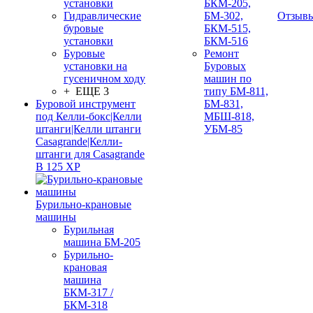
установки
БКМ-205,
Гидравлические
БМ-302,
Отзыв
буровые
БКМ-515,
установки
БКМ-516
Буровые
Ремонт
установки на
Буровых
гусеничном ходу
машин по
+ ЕЩЕ 3
типу БМ-811,
Буровой инструмент
БМ-831,
под Келли-бокс|Келли
МБШ-818,
штанги|Келли штанги
УБМ-85
Casagrande|Келли-
штанги для Casagrande
B 125 XP
Бурильно-крановые
машины
Бурильная
машина БМ-205
Бурильно-
крановая
машина
БКМ-317 /
БКМ-318