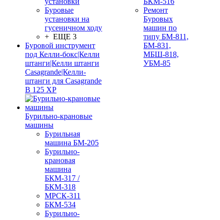
установки
БКМ-516
Буровые
Ремонт
установки на
Буровых
гусеничном ходу
машин по
+ ЕЩЕ 3
типу БМ-811,
Буровой инструмент
БМ-831,
под Келли-бокс|Келли
МБШ-818,
штанги|Келли штанги
УБМ-85
Casagrande|Келли-
штанги для Casagrande
B 125 XP
Бурильно-крановые
машины
Бурильная
машина БМ-205
Бурильно-
крановая
машина
БКМ-317 /
БКМ-318
МРСК-311
БКМ-534
Бурильно-