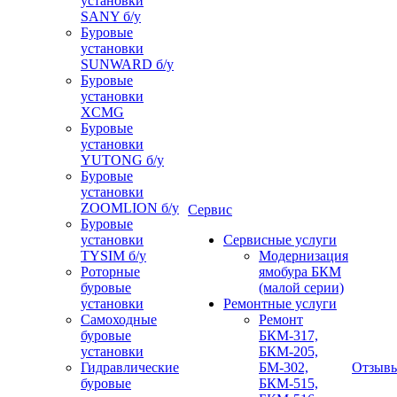
установки
SANY б/у
Буровые
установки
SUNWARD б/у
Буровые
установки
XCMG
Буровые
установки
YUTONG б/у
Буровые
установки
ZOOMLION б/у
Сервис
Буровые
установки
Сервисные услуги
TYSIM б/у
Модернизация
Роторные
ямобура БКМ
буровые
(малой серии)
установки
Ремонтные услуги
Самоходные
Ремонт
буровые
БКМ-317,
установки
БКМ-205,
Гидравлические
БМ-302,
Отзыв
буровые
БКМ-515,