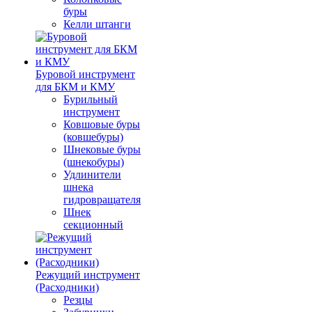
буры
Келли штанги
Буровой инструмент
для БКМ и КМУ
Бурильный
инструмент
Ковшовые буры
(ковшебуры)
Шнековые буры
(шнекобуры)
Удлинители
шнека
гидровращателя
Шнек
секционный
Режущий инструмент
(Расходники)
Резцы