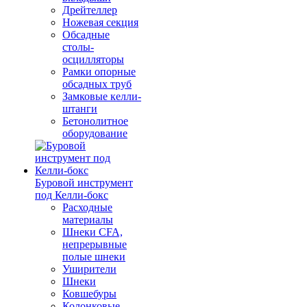
Дрейтеллер
Ножевая секция
Обсадные
столы-
осцилляторы
Рамки опорные
обсадных труб
Замковые келли-
штанги
Бетонолитное
оборудование
Буровой инструмент
под Келли-бокс
Расходные
материалы
Шнеки CFA,
непрерывные
полые шнеки
Уширители
Шнеки
Ковшебуры
Колонковые