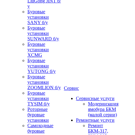
LiuGong JINT б/
у
Буровые
установки
SANY б/у
Буровые
установки
SUNWARD б/у
Буровые
установки
XCMG
Буровые
установки
YUTONG б/у
Буровые
установки
ZOOMLION б/у
Сервис
Буровые
установки
Сервисные услуги
TYSIM б/у
Модернизация
Роторные
ямобура БКМ
буровые
(малой серии)
установки
Ремонтные услуги
Самоходные
Ремонт
буровые
БКМ-317,