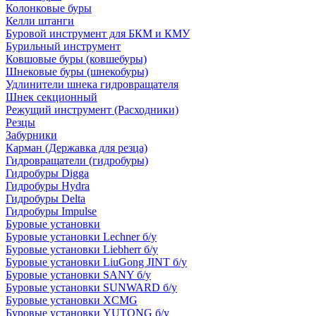
Колонковые буры
Келли штанги
Буровой инструмент для БКМ и КМУ
Бурильный инструмент
Ковшовые буры (ковшебуры)
Шнековые буры (шнекобуры)
Удлинители шнека гидровращателя
Шнек секционный
Режущий инструмент (Расходники)
Резцы
Забурники
Карман (Державка для резца)
Гидровращатели (гидробуры)
Гидробуры Digga
Гидробуры Hydra
Гидробуры Delta
Гидробуры Impulse
Буровые установки
Буровые установки Lechner б/у
Буровые установки Liebherr б/у
Буровые установки LiuGong JINT б/у
Буровые установки SANY б/у
Буровые установки SUNWARD б/у
Буровые установки XCMG
Буровые установки YUTONG б/у