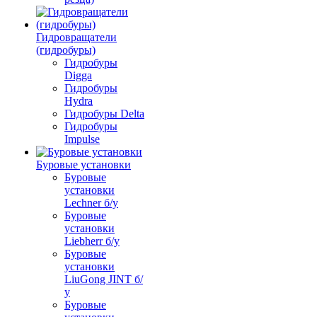
Гидровращатели
(гидробуры)
Гидробуры
Digga
Гидробуры
Hydra
Гидробуры Delta
Гидробуры
Impulse
Буровые установки
Буровые
установки
Lechner б/у
Буровые
установки
Liebherr б/у
Буровые
установки
LiuGong JINT б/
у
Буровые