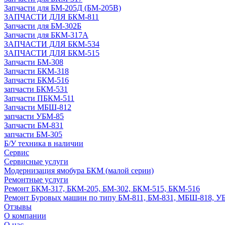
Запчасти для БМ-205Д (БМ-205В)
ЗАПЧАСТИ ДЛЯ БКМ-811
Запчасти для БМ-302Б
Запчасти для БКМ-317А
ЗАПЧАСТИ ДЛЯ БКМ-534
ЗАПЧАСТИ ДЛЯ БКМ-515
Запчасти БМ-308
Запчасти БКМ-318
Запчасти БКМ-516
запчасти БКМ-531
Запчасти ПБКМ-511
Запчасти МБШ-812
запчасти УБМ-85
Запчасти БМ-831
запчасти БМ-305
Б/У техника в наличии
Сервис
Сервисные услуги
Модернизация ямобура БКМ (малой серии)
Ремонтные услуги
Ремонт БКМ-317, БКМ-205, БМ-302, БКМ-515, БКМ-516
Ремонт Буровых машин по типу БМ-811, БМ-831, МБШ-818, У
Отзывы
О компании
О нас