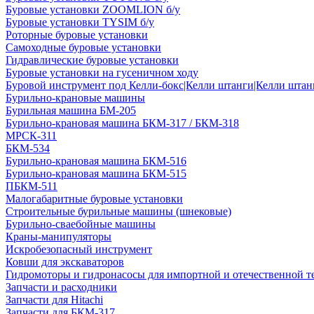
Буровые установки ZOOMLION б/у
Буровые установки TYSIM б/у
Роторные буровые установки
Самоходные буровые установки
Гидравлические буровые установки
Буровые установки на гусеничном ходу
Буровой инструмент под Келли-бокс|Келли штанги|Келли штанг
Бурильно-крановые машины
Бурильная машина БМ-205
Бурильно-крановая машина БКМ-317 / БКМ-318
МРСК-311
БКМ-534
Бурильно-крановая машина БКМ-516
Бурильно-крановая машина БКМ-515
ПБКМ-511
Малогабаритные буровые установки
Строительные бурильные машины (шнековые)
Бурильно-сваебойные машины
Краны-манипуляторы
Искробезопасный инструмент
Ковши для экскаваторов
Гидромоторы и гидронасосы для импортной и отечественной т
Запчасти и расходники
Запчасти для Hitachi
Запчасти для БКМ-317