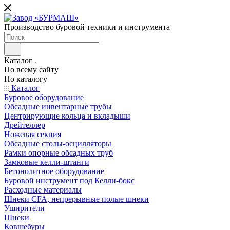
Производство буровой техники и инструмента
Каталог
По всему сайту
По каталогу
Каталог
Буровое оборудование
Обсадные инвентарные трубы
Центрирующие кольца и вкладыши
Дрейтеллер
Ножевая секция
Обсадные столы-осцилляторы
Рамки опорные обсадных труб
Замковые келли-штанги
Бетонолитное оборудование
Буровой инструмент под Келли-бокс
Расходные материалы
Шнеки CFA, непрерывные полые шнеки
Уширители
Шнеки
Ковшебуры