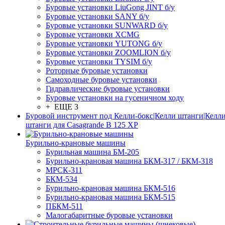
Буровые установки LiuGong JINT б/у
Буровые установки SANY б/у
Буровые установки SUNWARD б/у
Буровые установки XCMG
Буровые установки YUTONG б/у
Буровые установки ZOOMLION б/у
Буровые установки TYSIM б/у
Роторные буровые установки
Самоходные буровые установки
Гидравлические буровые установки
Буровые установки на гусеничном ходу
+ ЕЩЕ 3
Буровой инструмент под Келли-бокс|Келли штанги|Келли
штанги для Casagrande B 125 XP
Бурильно-крановые машины
Бурильная машина БМ-205
Бурильно-крановая машина БКМ-317 / БКМ-318
МРСК-311
БКМ-534
Бурильно-крановая машина БКМ-516
Бурильно-крановая машина БКМ-515
ПБКМ-511
Малогабаритные буровые установки