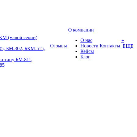
О компании
КМ (малой серии)
О нас
+
Отзывы
Новости
Контакты
ЕЩЕ
5, БМ-302, БКМ-515,
Кейсы
Блог
о типу БМ-811,
85