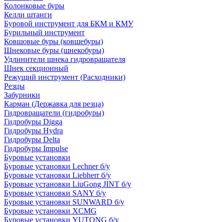
Колонковые буры
Келли штанги
Буровой инструмент для БКМ и КМУ
Бурильный инструмент
Ковшовые буры (ковшебуры)
Шнековые буры (шнекобуры)
Удлинители шнека гидровращателя
Шнек секционный
Режущий инструмент (Расходники)
Резцы
Забурники
Карман (Державка для резца)
Гидровращатели (гидробуры)
Гидробуры Digga
Гидробуры Hydra
Гидробуры Delta
Гидробуры Impulse
Буровые установки
Буровые установки Lechner б/у
Буровые установки Liebherr б/у
Буровые установки LiuGong JINT б/у
Буровые установки SANY б/у
Буровые установки SUNWARD б/у
Буровые установки XCMG
Буровые установки YUTONG б/у