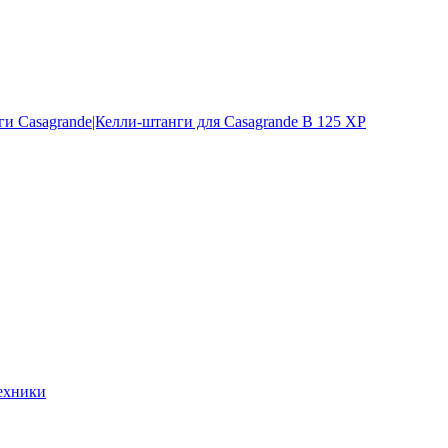
и Casagrande|Келли-штанги для Casagrande B 125 XP
ехники