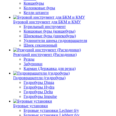
Ковшебуры
Колонковые буры
Келли штанги
Буровой инструмент для БКМ и КМУ
Бурильный инструмент
Ковшовые буры (ковшебуры)
Шнековые буры (шнекобуры)
Удлинители шнека гидровращателя
Шнек секционный
Режущий инструмент (Расходники)
Резцы
Забурники
Карман (Державка для резца)
Гидровращатели (гидробуры)
Гидробуры Digga
Гидробуры Hydra
Гидробуры Delta
Гидробуры Impulse
Буровые установки
Буровые установки Lechner б/у
Буровые установки Liebherr б/у