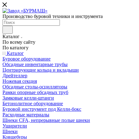
Производство буровой техники и инструмента
Каталог
По всему сайту
По каталогу
Каталог
Буровое оборудование
Обсадные инвентарные трубы
Центрирующие кольца и вкладыши
Дрейтеллер
Ножевая секция
Обсадные столы-осцилляторы
Рамки опорные обсадных труб
Замковые келли-штанги
Бетонолитное оборудование
Буровой инструмент под Келли-бокс
Расходные материалы
Шнеки CFA, непрерывные полые шнеки
Уширители
Шнеки
Ковшебуры