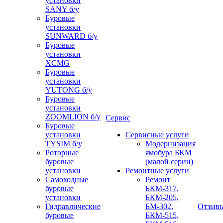
установки
SANY б/у
Буровые
установки
SUNWARD б/у
Буровые
установки
XCMG
Буровые
установки
YUTONG б/у
Буровые
установки
ZOOMLION б/у
Сервис
Буровые
установки
Сервисные услуги
TYSIM б/у
Модернизация
Роторные
ямобура БКМ
буровые
(малой серии)
установки
Ремонтные услуги
Самоходные
Ремонт
буровые
БКМ-317,
установки
БКМ-205,
Гидравлические
БМ-302,
Отзыв
буровые
БКМ-515,