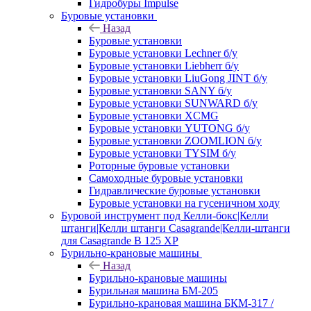
Гидробуры Impulse
Буровые установки
Назад
Буровые установки
Буровые установки Lechner б/у
Буровые установки Liebherr б/у
Буровые установки LiuGong JINT б/у
Буровые установки SANY б/у
Буровые установки SUNWARD б/у
Буровые установки XCMG
Буровые установки YUTONG б/у
Буровые установки ZOOMLION б/у
Буровые установки TYSIM б/у
Роторные буровые установки
Самоходные буровые установки
Гидравлические буровые установки
Буровые установки на гусеничном ходу
Буровой инструмент под Келли-бокс|Келли
штанги|Келли штанги Casagrande|Келли-штанги
для Casagrande B 125 XP
Бурильно-крановые машины
Назад
Бурильно-крановые машины
Бурильная машина БМ-205
Бурильно-крановая машина БКМ-317 /