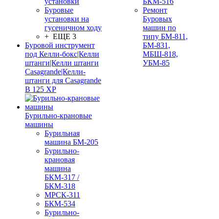
установки
БКМ-516
Буровые
Ремонт
установки на
Буровых
гусеничном ходу
машин по
+ ЕЩЕ 3
типу БМ-811,
Буровой инструмент
БМ-831,
под Келли-бокс|Келли
МБШ-818,
штанги|Келли штанги
УБМ-85
Casagrande|Келли-
штанги для Casagrande
B 125 XP
Бурильно-крановые
машины
Бурильная
машина БМ-205
Бурильно-
крановая
машина
БКМ-317 /
БКМ-318
МРСК-311
БКМ-534
Бурильно-