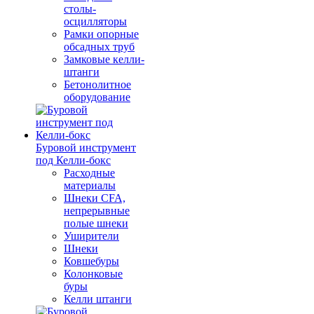
столы-
осцилляторы
Рамки опорные
обсадных труб
Замковые келли-
штанги
Бетонолитное
оборудование
Буровой инструмент
под Келли-бокс
Расходные
материалы
Шнеки CFA,
непрерывные
полые шнеки
Уширители
Шнеки
Ковшебуры
Колонковые
буры
Келли штанги