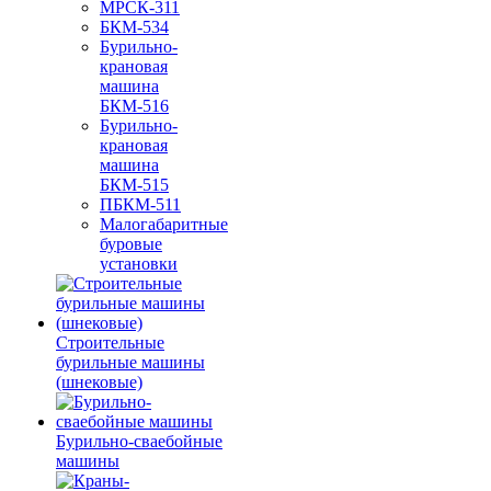
МРСК-311
БКМ-534
Бурильно-
крановая
машина
БКМ-516
Бурильно-
крановая
машина
БКМ-515
ПБКМ-511
Малогабаритные
буровые
установки
Строительные
бурильные машины
(шнековые)
Бурильно-сваебойные
машины