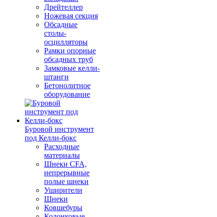
Дрейтеллер
Ножевая секция
Обсадные
столы-
осцилляторы
Рамки опорные
обсадных труб
Замковые келли-
штанги
Бетонолитное
оборудование
Буровой инструмент
под Келли-бокс
Расходные
материалы
Шнеки CFA,
непрерывные
полые шнеки
Уширители
Шнеки
Ковшебуры
Колонковые