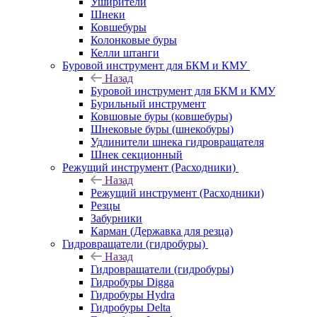
Уширители
Шнеки
Ковшебуры
Колонковые буры
Келли штанги
Буровой инструмент для БКМ и КМУ
Назад
Буровой инструмент для БКМ и КМУ
Бурильный инструмент
Ковшовые буры (ковшебуры)
Шнековые буры (шнекобуры)
Удлинители шнека гидровращателя
Шнек секционный
Режущий инструмент (Расходники)
Назад
Режущий инструмент (Расходники)
Резцы
Забурники
Карман (Державка для резца)
Гидровращатели (гидробуры)
Назад
Гидровращатели (гидробуры)
Гидробуры Digga
Гидробуры Hydra
Гидробуры Delta