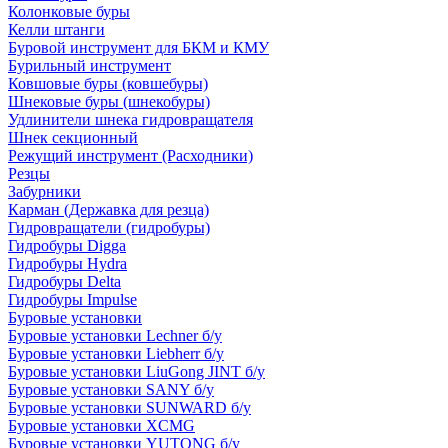
Колонковые буры
Келли штанги
Буровой инструмент для БКМ и КМУ
Бурильный инструмент
Ковшовые буры (ковшебуры)
Шнековые буры (шнекобуры)
Удлинители шнека гидровращателя
Шнек секционный
Режущий инструмент (Расходники)
Резцы
Забурники
Карман (Державка для резца)
Гидровращатели (гидробуры)
Гидробуры Digga
Гидробуры Hydra
Гидробуры Delta
Гидробуры Impulse
Буровые установки
Буровые установки Lechner б/у
Буровые установки Liebherr б/у
Буровые установки LiuGong JINT б/у
Буровые установки SANY б/у
Буровые установки SUNWARD б/у
Буровые установки XCMG
Буровые установки YUTONG б/у