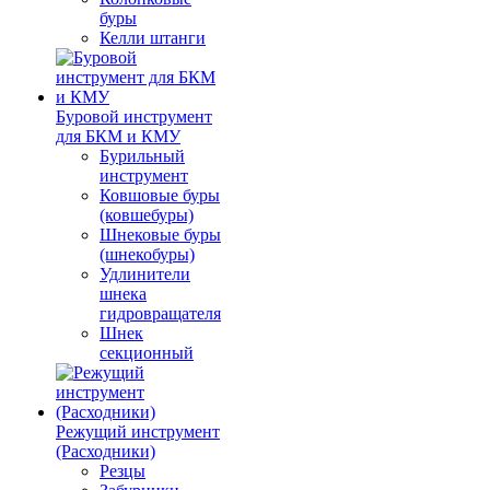
буры
Келли штанги
Буровой инструмент
для БКМ и КМУ
Бурильный
инструмент
Ковшовые буры
(ковшебуры)
Шнековые буры
(шнекобуры)
Удлинители
шнека
гидровращателя
Шнек
секционный
Режущий инструмент
(Расходники)
Резцы