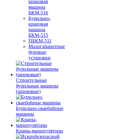
крановая
машина
БКМ-516
Бурильно-
крановая
машина
БКМ-515
ПБКМ-511
Малогабаритные
буровые
установки
Строительные
бурильные машины
(шнековые)
Бурильно-сваебойные
машины
Краны-манипуляторы