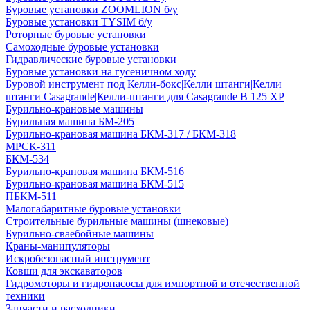
Буровые установки ZOOMLION б/у
Буровые установки TYSIM б/у
Роторные буровые установки
Самоходные буровые установки
Гидравлические буровые установки
Буровые установки на гусеничном ходу
Буровой инструмент под Келли-бокс|Келли штанги|Келли
штанги Casagrande|Келли-штанги для Casagrande B 125 XP
Бурильно-крановые машины
Бурильная машина БМ-205
Бурильно-крановая машина БКМ-317 / БКМ-318
МРСК-311
БКМ-534
Бурильно-крановая машина БКМ-516
Бурильно-крановая машина БКМ-515
ПБКМ-511
Малогабаритные буровые установки
Строительные бурильные машины (шнековые)
Бурильно-сваебойные машины
Краны-манипуляторы
Искробезопасный инструмент
Ковши для экскаваторов
Гидромоторы и гидронасосы для импортной и отечественной
техники
Запчасти и расходники