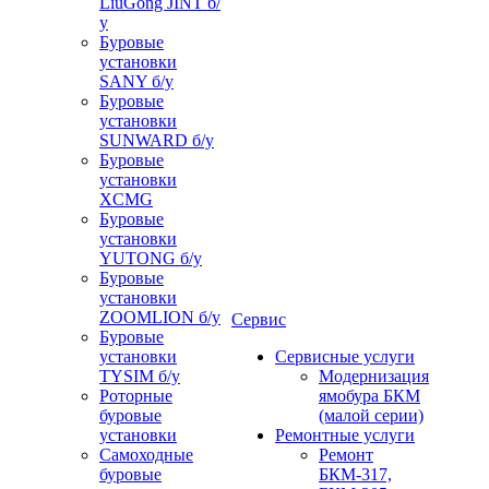
LiuGong JINT б/
у
Буровые
установки
SANY б/у
Буровые
установки
SUNWARD б/у
Буровые
установки
XCMG
Буровые
установки
YUTONG б/у
Буровые
установки
ZOOMLION б/у
Сервис
Буровые
установки
Сервисные услуги
TYSIM б/у
Модернизация
Роторные
ямобура БКМ
буровые
(малой серии)
установки
Ремонтные услуги
Самоходные
Ремонт
буровые
БКМ-317,