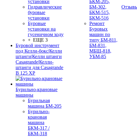
установки
БКМ-205,
Гидравлические
БМ-302,
Отзыв
буровые
БКМ-515,
установки
БКМ-516
Буровые
Ремонт
установки на
Буровых
гусеничном ходу
машин по
+ ЕЩЕ 3
типу БМ-811,
Буровой инструмент
БМ-831,
под Келли-бокс|Келли
МБШ-818,
штанги|Келли штанги
УБМ-85
Casagrande|Келли-
штанги для Casagrande
B 125 XP
Бурильно-крановые
машины
Бурильная
машина БМ-205
Бурильно-
крановая
машина
БКМ-317 /
БКМ-318