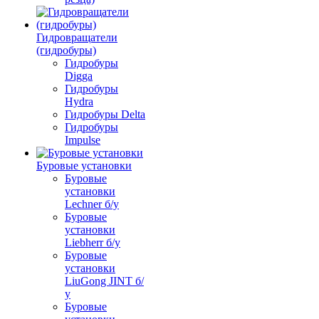
Гидровращатели
(гидробуры)
Гидробуры
Digga
Гидробуры
Hydra
Гидробуры Delta
Гидробуры
Impulse
Буровые установки
Буровые
установки
Lechner б/у
Буровые
установки
Liebherr б/у
Буровые
установки
LiuGong JINT б/
у
Буровые