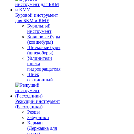
Буровой инструмент
для БКМ и КМУ
Бурильный
инструмент
Ковшовые буры
(ковшебуры)
Шнековые буры
(шнекобуры)
Удлинители
шнека
гидровращателя
Шнек
секционный
Режущий инструмент
(Расходники)
Резцы
Забурники
Карман
(Державка для
резца)