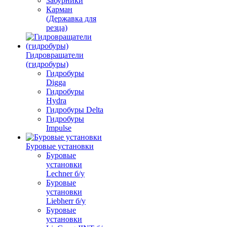
Забурники
Карман
(Державка для
резца)
Гидровращатели
(гидробуры)
Гидробуры
Digga
Гидробуры
Hydra
Гидробуры Delta
Гидробуры
Impulse
Буровые установки
Буровые
установки
Lechner б/у
Буровые
установки
Liebherr б/у
Буровые
установки