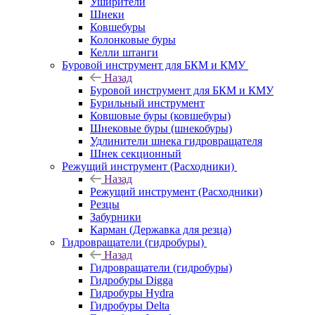
Уширители
Шнеки
Ковшебуры
Колонковые буры
Келли штанги
Буровой инструмент для БКМ и КМУ
Назад
Буровой инструмент для БКМ и КМУ
Бурильный инструмент
Ковшовые буры (ковшебуры)
Шнековые буры (шнекобуры)
Удлинители шнека гидровращателя
Шнек секционный
Режущий инструмент (Расходники)
Назад
Режущий инструмент (Расходники)
Резцы
Забурники
Карман (Державка для резца)
Гидровращатели (гидробуры)
Назад
Гидровращатели (гидробуры)
Гидробуры Digga
Гидробуры Hydra
Гидробуры Delta