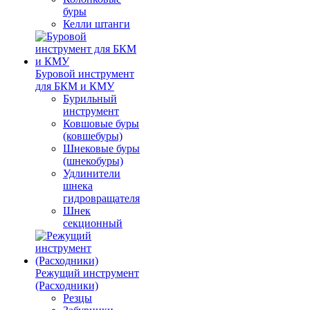
буры
Келли штанги
Буровой инструмент
для БКМ и КМУ
Бурильный
инструмент
Ковшовые буры
(ковшебуры)
Шнековые буры
(шнекобуры)
Удлинители
шнека
гидровращателя
Шнек
секционный
Режущий инструмент
(Расходники)
Резцы