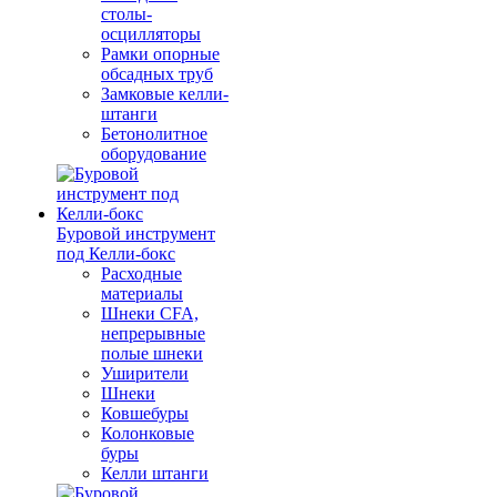
столы-
осцилляторы
Рамки опорные
обсадных труб
Замковые келли-
штанги
Бетонолитное
оборудование
Буровой инструмент
под Келли-бокс
Расходные
материалы
Шнеки CFA,
непрерывные
полые шнеки
Уширители
Шнеки
Ковшебуры
Колонковые
буры
Келли штанги