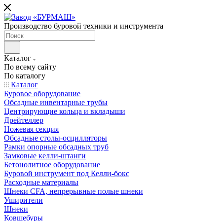
Производство буровой техники и инструмента
Каталог
По всему сайту
По каталогу
Каталог
Буровое оборудование
Обсадные инвентарные трубы
Центрирующие кольца и вкладыши
Дрейтеллер
Ножевая секция
Обсадные столы-осцилляторы
Рамки опорные обсадных труб
Замковые келли-штанги
Бетонолитное оборудование
Буровой инструмент под Келли-бокс
Расходные материалы
Шнеки CFA, непрерывные полые шнеки
Уширители
Шнеки
Ковшебуры