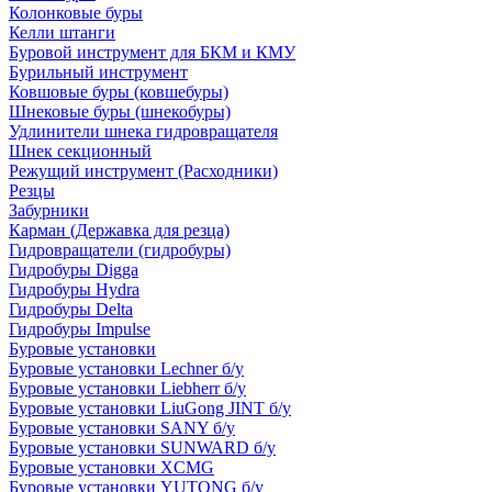
Колонковые буры
Келли штанги
Буровой инструмент для БКМ и КМУ
Бурильный инструмент
Ковшовые буры (ковшебуры)
Шнековые буры (шнекобуры)
Удлинители шнека гидровращателя
Шнек секционный
Режущий инструмент (Расходники)
Резцы
Забурники
Карман (Державка для резца)
Гидровращатели (гидробуры)
Гидробуры Digga
Гидробуры Hydra
Гидробуры Delta
Гидробуры Impulse
Буровые установки
Буровые установки Lechner б/у
Буровые установки Liebherr б/у
Буровые установки LiuGong JINT б/у
Буровые установки SANY б/у
Буровые установки SUNWARD б/у
Буровые установки XCMG
Буровые установки YUTONG б/у