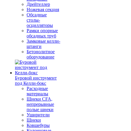
Дрейтеллер
Ножевая секция
Обсадные
столы-
осцилляторы
Рамки опорные
обсадных труб
Замковые келли-
штанги
Бетонолитное
оборудование
Буровой инструмент
под Келли-бокс
Расходные
материалы
Шнеки CFA,
непрерывные
полые шнеки
Уширители
Шнеки
Ковшебуры
Колонковые