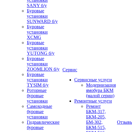
установки
SANY б/у
Буровые
установки
SUNWARD б/у
Буровые
установки
XCMG
Буровые
установки
YUTONG б/у
Буровые
установки
ZOOMLION б/у
Сервис
Буровые
установки
Сервисные услуги
TYSIM б/у
Модернизация
Роторные
ямобура БКМ
буровые
(малой серии)
установки
Ремонтные услуги
Самоходные
Ремонт
буровые
БКМ-317,
установки
БКМ-205,
Гидравлические
БМ-302,
Отзыв
буровые
БКМ-515,