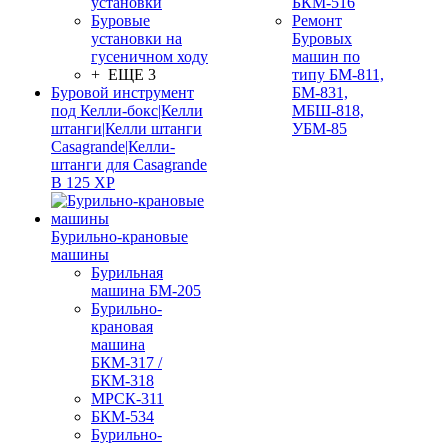
установки
БКМ-516
Буровые
Ремонт
установки на
Буровых
гусеничном ходу
машин по
+ ЕЩЕ 3
типу БМ-811,
Буровой инструмент
БМ-831,
под Келли-бокс|Келли
МБШ-818,
штанги|Келли штанги
УБМ-85
Casagrande|Келли-
штанги для Casagrande
B 125 XP
Бурильно-крановые
машины
Бурильная
машина БМ-205
Бурильно-
крановая
машина
БКМ-317 /
БКМ-318
МРСК-311
БКМ-534
Бурильно-