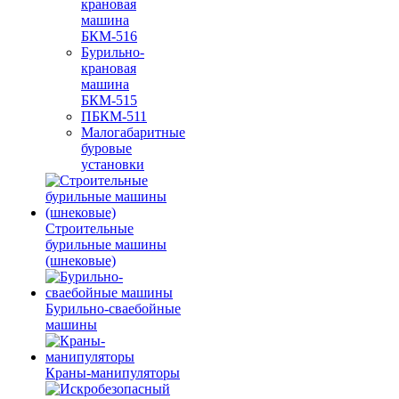
крановая
машина
БКМ-516
Бурильно-
крановая
машина
БКМ-515
ПБКМ-511
Малогабаритные
буровые
установки
Строительные
бурильные машины
(шнековые)
Бурильно-сваебойные
машины
Краны-манипуляторы