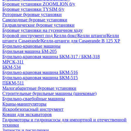
Буровые установки ZOOMLION б/у
Буровые установки TYSIM б/у
Роторные буровые установки
Самоходные буровые установки
Гидравлические буровые установки
Буровые установки на гусеничном ходу
Буровой инструмент под Келли-бокс|Келли штанги|Келли
штанги Casagrande|Келли-штанги для Casagrande B 125 XP
Бурильно-крановые машины
Бурильная машина БМ-205
Бурильно-крановая машина БКМ-317 / БКМ-318
МРСК-311
БКМ-534
Бурильно-крановая машина БКМ-516
Бурильно-крановая машина БКМ-515
ПБКМ-511
Малогабаритные буровые установки
Строительные бурильные машины (шнековые)
Бурильно-сваебойные машины
Краны-манипуляторы
Искробезопасный инструмент
Ковши для экскаваторов
Гидромоторы и гидронасосы для импортной и отечественной
техники
Запчасти и расходники