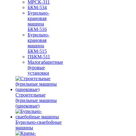
МРСК-311
БКМ-534
Бурильно-
крановая
машина
БКМ-516
Бурильно-
крановая
машина
БКМ-515
ПБКМ-511
Малогабаритные
буровые
установки
Строительные
бурильные машины
(шнековые)
Бурильно-сваебойные
машины