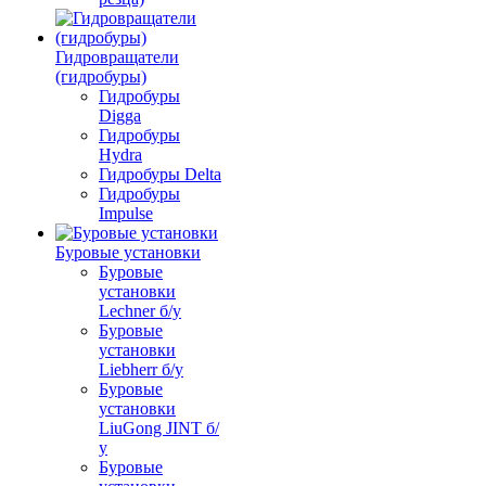
Гидровращатели
(гидробуры)
Гидробуры
Digga
Гидробуры
Hydra
Гидробуры Delta
Гидробуры
Impulse
Буровые установки
Буровые
установки
Lechner б/у
Буровые
установки
Liebherr б/у
Буровые
установки
LiuGong JINT б/
у
Буровые