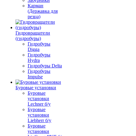
Забурники
Карман
(Державка для
резца)
Гидровращатели
(гидробуры)
Гидробуры
Digga
Гидробуры
Hydra
Гидробуры Delta
Гидробуры
Impulse
Буровые установки
Буровые
установки
Lechner б/у
Буровые
установки
Liebherr б/у
Буровые
установки