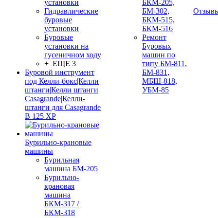
установки
БКМ-205,
Гидравлические
БМ-302,
Отзыв
буровые
БКМ-515,
установки
БКМ-516
Буровые
Ремонт
установки на
Буровых
гусеничном ходу
машин по
+ ЕЩЕ 3
типу БМ-811,
Буровой инструмент
БМ-831,
под Келли-бокс|Келли
МБШ-818,
штанги|Келли штанги
УБМ-85
Casagrande|Келли-
штанги для Casagrande
B 125 XP
Бурильно-крановые
машины
Бурильная
машина БМ-205
Бурильно-
крановая
машина
БКМ-317 /
БКМ-318