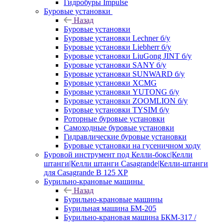
Гидробуры Impulse
Буровые установки
Назад
Буровые установки
Буровые установки Lechner б/у
Буровые установки Liebherr б/у
Буровые установки LiuGong JINT б/у
Буровые установки SANY б/у
Буровые установки SUNWARD б/у
Буровые установки XCMG
Буровые установки YUTONG б/у
Буровые установки ZOOMLION б/у
Буровые установки TYSIM б/у
Роторные буровые установки
Самоходные буровые установки
Гидравлические буровые установки
Буровые установки на гусеничном ходу
Буровой инструмент под Келли-бокс|Келли
штанги|Келли штанги Casagrande|Келли-штанги
для Casagrande B 125 XP
Бурильно-крановые машины
Назад
Бурильно-крановые машины
Бурильная машина БМ-205
Бурильно-крановая машина БКМ-317 /