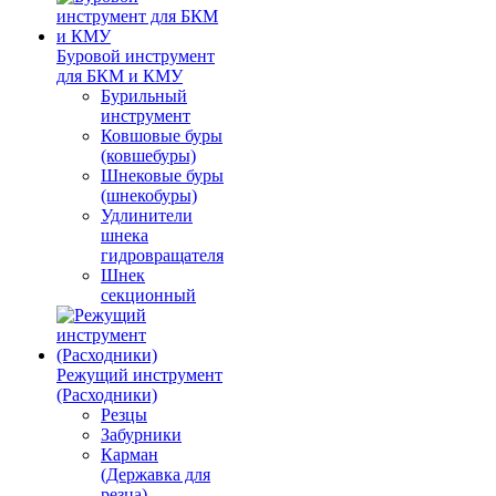
Буровой инструмент
для БКМ и КМУ
Бурильный
инструмент
Ковшовые буры
(ковшебуры)
Шнековые буры
(шнекобуры)
Удлинители
шнека
гидровращателя
Шнек
секционный
Режущий инструмент
(Расходники)
Резцы
Забурники
Карман
(Державка для
резца)