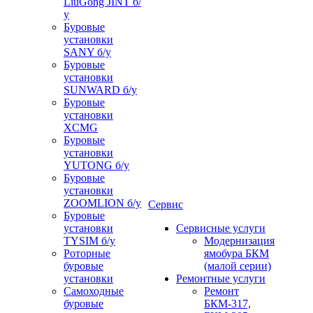
LiuGong JINT б/
у
Буровые
установки
SANY б/у
Буровые
установки
SUNWARD б/у
Буровые
установки
XCMG
Буровые
установки
YUTONG б/у
Буровые
установки
ZOOMLION б/у
Сервис
Буровые
установки
Сервисные услуги
TYSIM б/у
Модернизация
Роторные
ямобура БКМ
буровые
(малой серии)
установки
Ремонтные услуги
Самоходные
Ремонт
буровые
БКМ-317,