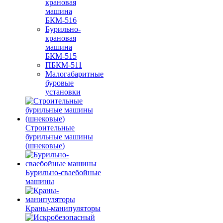
крановая
машина
БКМ-516
Бурильно-
крановая
машина
БКМ-515
ПБКМ-511
Малогабаритные
буровые
установки
Строительные
бурильные машины
(шнековые)
Бурильно-сваебойные
машины
Краны-манипуляторы