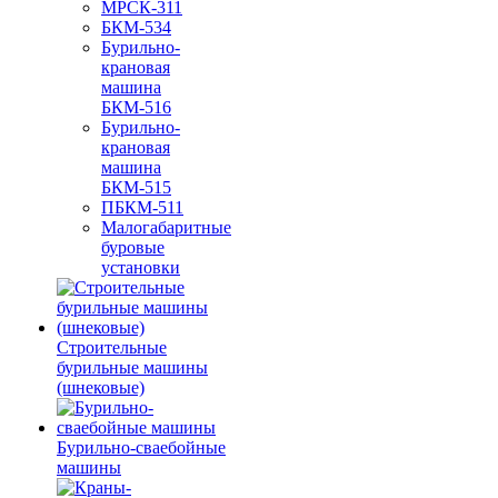
МРСК-311
БКМ-534
Бурильно-
крановая
машина
БКМ-516
Бурильно-
крановая
машина
БКМ-515
ПБКМ-511
Малогабаритные
буровые
установки
Строительные
бурильные машины
(шнековые)
Бурильно-сваебойные
машины