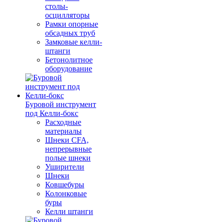
столы-
осцилляторы
Рамки опорные
обсадных труб
Замковые келли-
штанги
Бетонолитное
оборудование
Буровой инструмент
под Келли-бокс
Расходные
материалы
Шнеки CFA,
непрерывные
полые шнеки
Уширители
Шнеки
Ковшебуры
Колонковые
буры
Келли штанги