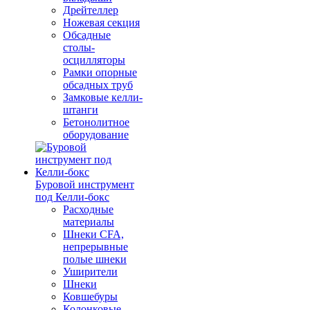
Дрейтеллер
Ножевая секция
Обсадные
столы-
осцилляторы
Рамки опорные
обсадных труб
Замковые келли-
штанги
Бетонолитное
оборудование
Буровой инструмент
под Келли-бокс
Расходные
материалы
Шнеки CFA,
непрерывные
полые шнеки
Уширители
Шнеки
Ковшебуры
Колонковые