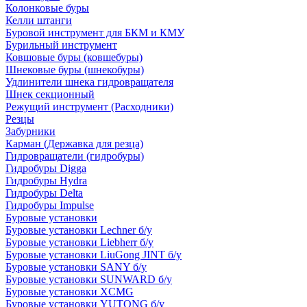
Колонковые буры
Келли штанги
Буровой инструмент для БКМ и КМУ
Бурильный инструмент
Ковшовые буры (ковшебуры)
Шнековые буры (шнекобуры)
Удлинители шнека гидровращателя
Шнек секционный
Режущий инструмент (Расходники)
Резцы
Забурники
Карман (Державка для резца)
Гидровращатели (гидробуры)
Гидробуры Digga
Гидробуры Hydra
Гидробуры Delta
Гидробуры Impulse
Буровые установки
Буровые установки Lechner б/у
Буровые установки Liebherr б/у
Буровые установки LiuGong JINT б/у
Буровые установки SANY б/у
Буровые установки SUNWARD б/у
Буровые установки XCMG
Буровые установки YUTONG б/у