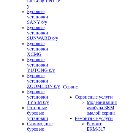
LiuGong JINT б/
у
Буровые
установки
SANY б/у
Буровые
установки
SUNWARD б/у
Буровые
установки
XCMG
Буровые
установки
YUTONG б/у
Буровые
установки
ZOOMLION б/у
Сервис
Буровые
установки
Сервисные услуги
TYSIM б/у
Модернизация
Роторные
ямобура БКМ
буровые
(малой серии)
установки
Ремонтные услуги
Самоходные
Ремонт
буровые
БКМ-317,