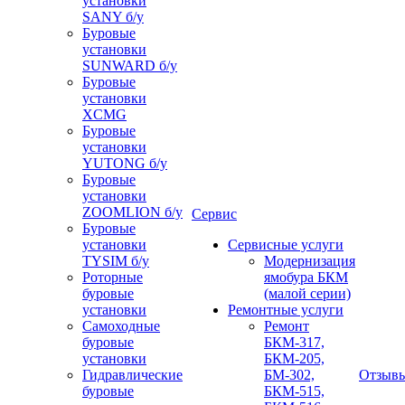
установки
SANY б/у
Буровые
установки
SUNWARD б/у
Буровые
установки
XCMG
Буровые
установки
YUTONG б/у
Буровые
установки
ZOOMLION б/у
Сервис
Буровые
установки
Сервисные услуги
TYSIM б/у
Модернизация
Роторные
ямобура БКМ
буровые
(малой серии)
установки
Ремонтные услуги
Самоходные
Ремонт
буровые
БКМ-317,
установки
БКМ-205,
Гидравлические
БМ-302,
Отзыв
буровые
БКМ-515,