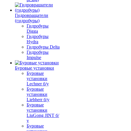
Гидровращатели
(гидробуры)
Гидробуры
Digga
Гидробуры
Hydra
Гидробуры Delta
Гидробуры
Impulse
Буровые установки
Буровые
установки
Lechner б/у
Буровые
установки
Liebherr б/у
Буровые
установки
LiuGong JINT б/
у
Буровые