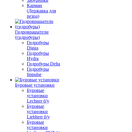
Забурники
Карман
(Державка для
резца)
Гидровращатели
(гидробуры)
Гидробуры
Digga
Гидробуры
Hydra
Гидробуры Delta
Гидробуры
Impulse
Буровые установки
Буровые
установки
Lechner б/у
Буровые
установки
Liebherr б/у
Буровые
установки