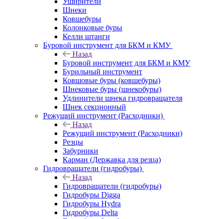
Уширители
Шнеки
Ковшебуры
Колонковые буры
Келли штанги
Буровой инструмент для БКМ и КМУ
Назад
Буровой инструмент для БКМ и КМУ
Бурильный инструмент
Ковшовые буры (ковшебуры)
Шнековые буры (шнекобуры)
Удлинители шнека гидровращателя
Шнек секционный
Режущий инструмент (Расходники)
Назад
Режущий инструмент (Расходники)
Резцы
Забурники
Карман (Державка для резца)
Гидровращатели (гидробуры)
Назад
Гидровращатели (гидробуры)
Гидробуры Digga
Гидробуры Hydra
Гидробуры Delta