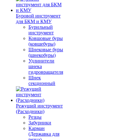
Буровой инструмент
для БКМ и КМУ
Бурильный
инструмент
Ковшовые буры
(ковшебуры)
Шнековые буры
(шнекобуры)
Удлинители
шнека
гидровращателя
Шнек
секционный
Режущий инструмент
(Расходники)
Резцы
Забурники
Карман
(Державка для
резца)