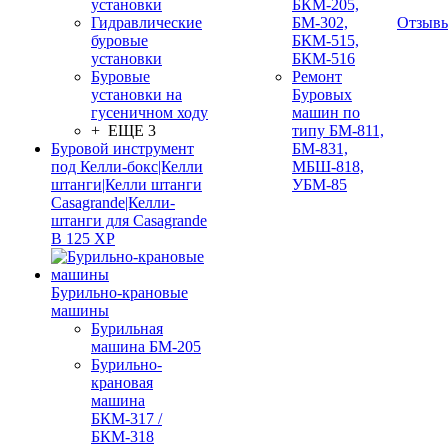
установки
БКМ-205,
Гидравлические
БМ-302,
Отзыв
буровые
БКМ-515,
установки
БКМ-516
Буровые
Ремонт
установки на
Буровых
гусеничном ходу
машин по
+ ЕЩЕ 3
типу БМ-811,
Буровой инструмент
БМ-831,
под Келли-бокс|Келли
МБШ-818,
штанги|Келли штанги
УБМ-85
Casagrande|Келли-
штанги для Casagrande
B 125 XP
Бурильно-крановые
машины
Бурильная
машина БМ-205
Бурильно-
крановая
машина
БКМ-317 /
БКМ-318