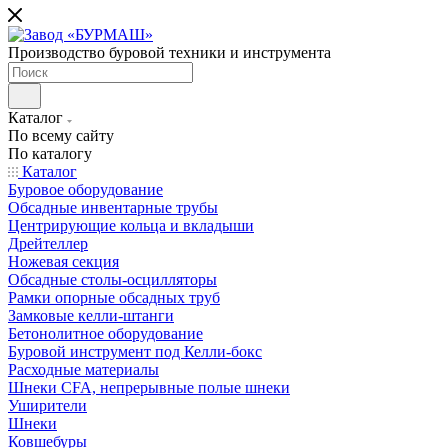
Производство буровой техники и инструмента
Каталог
По всему сайту
По каталогу
Каталог
Буровое оборудование
Обсадные инвентарные трубы
Центрирующие кольца и вкладыши
Дрейтеллер
Ножевая секция
Обсадные столы-осцилляторы
Рамки опорные обсадных труб
Замковые келли-штанги
Бетонолитное оборудование
Буровой инструмент под Келли-бокс
Расходные материалы
Шнеки CFA, непрерывные полые шнеки
Уширители
Шнеки
Ковшебуры