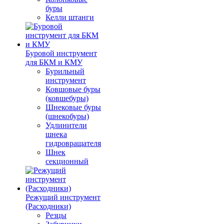
буры
Келли штанги
Буровой инструмент
для БКМ и КМУ
Бурильный
инструмент
Ковшовые буры
(ковшебуры)
Шнековые буры
(шнекобуры)
Удлинители
шнека
гидровращателя
Шнек
секционный
Режущий инструмент
(Расходники)
Резцы