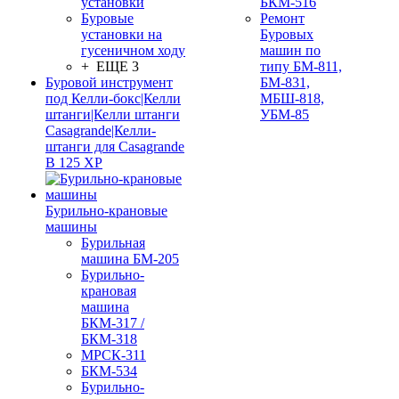
установки
БКМ-516
Буровые
Ремонт
установки на
Буровых
гусеничном ходу
машин по
+ ЕЩЕ 3
типу БМ-811,
Буровой инструмент
БМ-831,
под Келли-бокс|Келли
МБШ-818,
штанги|Келли штанги
УБМ-85
Casagrande|Келли-
штанги для Casagrande
B 125 XP
Бурильно-крановые
машины
Бурильная
машина БМ-205
Бурильно-
крановая
машина
БКМ-317 /
БКМ-318
МРСК-311
БКМ-534
Бурильно-