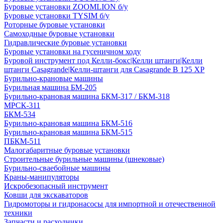
Буровые установки ZOOMLION б/у
Буровые установки TYSIM б/у
Роторные буровые установки
Самоходные буровые установки
Гидравлические буровые установки
Буровые установки на гусеничном ходу
Буровой инструмент под Келли-бокс|Келли штанги|Келли
штанги Casagrande|Келли-штанги для Casagrande B 125 XP
Бурильно-крановые машины
Бурильная машина БМ-205
Бурильно-крановая машина БКМ-317 / БКМ-318
МРСК-311
БКМ-534
Бурильно-крановая машина БКМ-516
Бурильно-крановая машина БКМ-515
ПБКМ-511
Малогабаритные буровые установки
Строительные бурильные машины (шнековые)
Бурильно-сваебойные машины
Краны-манипуляторы
Искробезопасный инструмент
Ковши для экскаваторов
Гидромоторы и гидронасосы для импортной и отечественной
техники
Запчасти и расходники