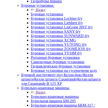
Гидробуры Impulse
Буровые установки
Назад
Буровые установки
Буровые установки Lechner б/у
Буровые установки Liebherr б/у
Буровые установки LiuGong JINT б/у
Буровые установки SANY б/у
Буровые установки SUNWARD б/у
Буровые установки XCMG
Буровые установки YUTONG б/у
Буровые установки ZOOMLION б/у
Буровые установки TYSIM б/у
Роторные буровые установки
Самоходные буровые установки
Гидравлические буровые установки
Буровые установки на гусеничном ходу
Буровой инструмент под Келли-бокс|Келли
штанги|Келли штанги Casagrande|Келли-штанги
для Casagrande B 125 XP
Бурильно-крановые машины
Назад
Бурильно-крановые машины
Бурильная машина БМ-205
Бурильно-крановая машина БКМ-317 /