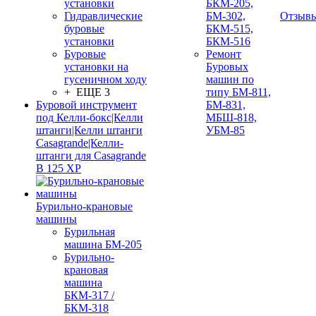
установки
БКМ-205,
Гидравлические
БМ-302,
Отзыв
буровые
БКМ-515,
установки
БКМ-516
Буровые
Ремонт
установки на
Буровых
гусеничном ходу
машин по
+ ЕЩЕ 3
типу БМ-811,
Буровой инструмент
БМ-831,
под Келли-бокс|Келли
МБШ-818,
штанги|Келли штанги
УБМ-85
Casagrande|Келли-
штанги для Casagrande
B 125 XP
Бурильно-крановые
машины
Бурильная
машина БМ-205
Бурильно-
крановая
машина
БКМ-317 /
БКМ-318