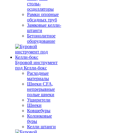
столы-
осцилляторы
Рамки опорные
обсадных труб
Замковые келли-
штанги
Бетонолитное
оборудование
Буровой инструмент
под Келли-бокс
Расходные
материалы
Шнеки CFA,
непрерывные
полые шнеки
Уширители
Шнеки
Ковшебуры
Колонковые
буры
Келли штанги