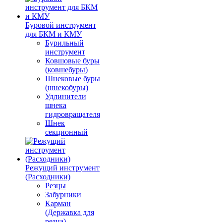
Буровой инструмент
для БКМ и КМУ
Бурильный
инструмент
Ковшовые буры
(ковшебуры)
Шнековые буры
(шнекобуры)
Удлинители
шнека
гидровращателя
Шнек
секционный
Режущий инструмент
(Расходники)
Резцы
Забурники
Карман
(Державка для
резца)