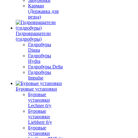
Забурники
Карман
(Державка для
резца)
Гидровращатели
(гидробуры)
Гидробуры
Digga
Гидробуры
Hydra
Гидробуры Delta
Гидробуры
Impulse
Буровые установки
Буровые
установки
Lechner б/у
Буровые
установки
Liebherr б/у
Буровые
установки