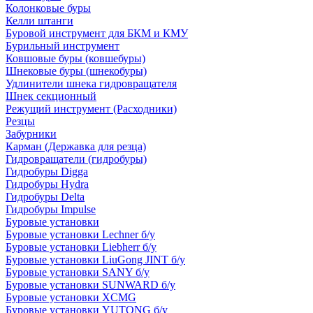
Колонковые буры
Келли штанги
Буровой инструмент для БКМ и КМУ
Бурильный инструмент
Ковшовые буры (ковшебуры)
Шнековые буры (шнекобуры)
Удлинители шнека гидровращателя
Шнек секционный
Режущий инструмент (Расходники)
Резцы
Забурники
Карман (Державка для резца)
Гидровращатели (гидробуры)
Гидробуры Digga
Гидробуры Hydra
Гидробуры Delta
Гидробуры Impulse
Буровые установки
Буровые установки Lechner б/у
Буровые установки Liebherr б/у
Буровые установки LiuGong JINT б/у
Буровые установки SANY б/у
Буровые установки SUNWARD б/у
Буровые установки XCMG
Буровые установки YUTONG б/у