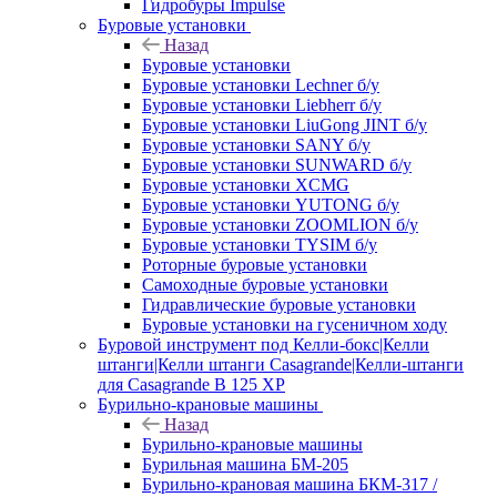
Гидробуры Impulse
Буровые установки
Назад
Буровые установки
Буровые установки Lechner б/у
Буровые установки Liebherr б/у
Буровые установки LiuGong JINT б/у
Буровые установки SANY б/у
Буровые установки SUNWARD б/у
Буровые установки XCMG
Буровые установки YUTONG б/у
Буровые установки ZOOMLION б/у
Буровые установки TYSIM б/у
Роторные буровые установки
Самоходные буровые установки
Гидравлические буровые установки
Буровые установки на гусеничном ходу
Буровой инструмент под Келли-бокс|Келли
штанги|Келли штанги Casagrande|Келли-штанги
для Casagrande B 125 XP
Бурильно-крановые машины
Назад
Бурильно-крановые машины
Бурильная машина БМ-205
Бурильно-крановая машина БКМ-317 /