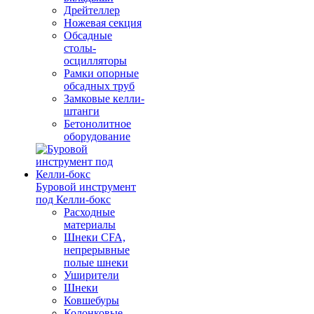
Дрейтеллер
Ножевая секция
Обсадные
столы-
осцилляторы
Рамки опорные
обсадных труб
Замковые келли-
штанги
Бетонолитное
оборудование
Буровой инструмент
под Келли-бокс
Расходные
материалы
Шнеки CFA,
непрерывные
полые шнеки
Уширители
Шнеки
Ковшебуры
Колонковые