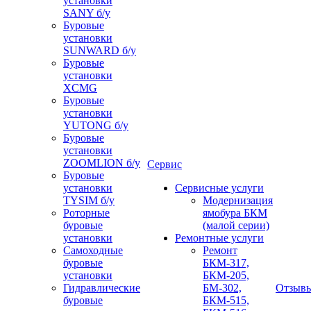
установки
SANY б/у
Буровые
установки
SUNWARD б/у
Буровые
установки
XCMG
Буровые
установки
YUTONG б/у
Буровые
установки
ZOOMLION б/у
Сервис
Буровые
установки
Сервисные услуги
TYSIM б/у
Модернизация
Роторные
ямобура БКМ
буровые
(малой серии)
установки
Ремонтные услуги
Самоходные
Ремонт
буровые
БКМ-317,
установки
БКМ-205,
Гидравлические
БМ-302,
Отзыв
буровые
БКМ-515,