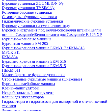
Буровые установки ZOOMLION б/у
Буровые установки TYSIM б/у
Роторные буровые установки
Самоходные буровые установки
Гидравлические буровые установки
Буровые установки на гусеничном ходу
Буровой инструмент под Келли-бокс|Келли штанги|Келли
штанги Casagrande|Келли-штанги для Casagrande B 125 XP
Бурильно-крановые машины
Бурильная машина БМ-205
Бурильно-крановая машина БКМ-317 / БКМ-318
МРСК-311
БКМ-534
Бурильно-крановая машина БКМ-516
Бурильно-крановая машина БКМ-515
ПБКМ-511
Малогабаритные буровые установки
Строительные бурильные машины (шнековые)
Бурильно-сваебойные машины
Краны-манипуляторы
Искробезопасный инструмент
Ковши для экскаваторов
Гидромоторы и гидронасосы для импортной и отечественной
техники
Запчасти и расходники