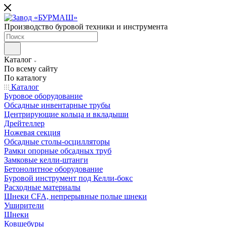
Производство буровой техники и инструмента
Каталог
По всему сайту
По каталогу
Каталог
Буровое оборудование
Обсадные инвентарные трубы
Центрирующие кольца и вкладыши
Дрейтеллер
Ножевая секция
Обсадные столы-осцилляторы
Рамки опорные обсадных труб
Замковые келли-штанги
Бетонолитное оборудование
Буровой инструмент под Келли-бокс
Расходные материалы
Шнеки CFA, непрерывные полые шнеки
Уширители
Шнеки
Ковшебуры