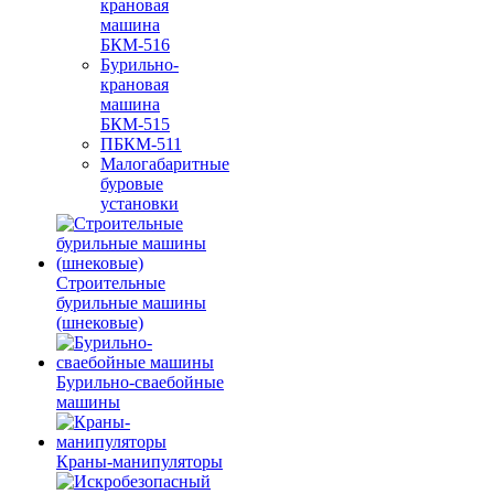
крановая
машина
БКМ-516
Бурильно-
крановая
машина
БКМ-515
ПБКМ-511
Малогабаритные
буровые
установки
Строительные
бурильные машины
(шнековые)
Бурильно-сваебойные
машины
Краны-манипуляторы