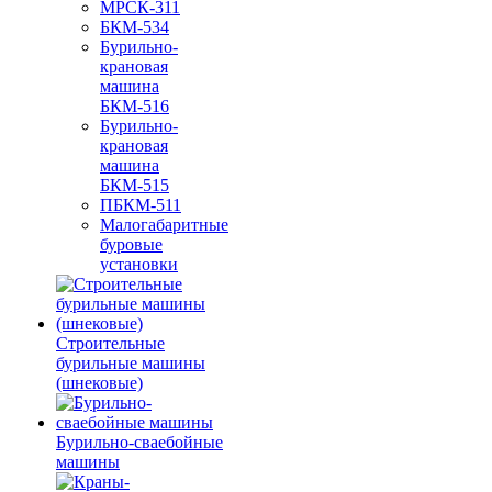
МРСК-311
БКМ-534
Бурильно-
крановая
машина
БКМ-516
Бурильно-
крановая
машина
БКМ-515
ПБКМ-511
Малогабаритные
буровые
установки
Строительные
бурильные машины
(шнековые)
Бурильно-сваебойные
машины