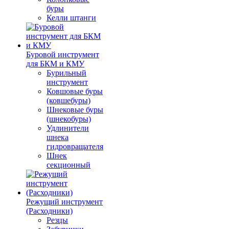
буры
Келли штанги
Буровой инструмент
для БКМ и КМУ
Бурильный
инструмент
Ковшовые буры
(ковшебуры)
Шнековые буры
(шнекобуры)
Удлинители
шнека
гидровращателя
Шнек
секционный
Режущий инструмент
(Расходники)
Резцы