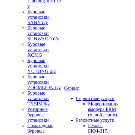
LiuGong JINT б/
у
Буровые
установки
SANY б/у
Буровые
установки
SUNWARD б/у
Буровые
установки
XCMG
Буровые
установки
YUTONG б/у
Буровые
установки
ZOOMLION б/у
Сервис
Буровые
установки
Сервисные услуги
TYSIM б/у
Модернизация
Роторные
ямобура БКМ
буровые
(малой серии)
установки
Ремонтные услуги
Самоходные
Ремонт
буровые
БКМ-317,