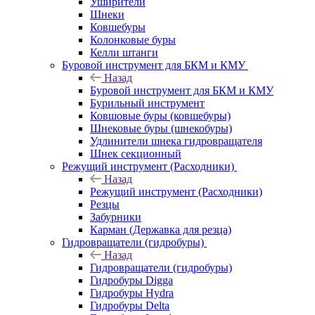
Уширители
Шнеки
Ковшебуры
Колонковые буры
Келли штанги
Буровой инструмент для БКМ и КМУ
Назад
Буровой инструмент для БКМ и КМУ
Бурильный инструмент
Ковшовые буры (ковшебуры)
Шнековые буры (шнекобуры)
Удлинители шнека гидровращателя
Шнек секционный
Режущий инструмент (Расходники)
Назад
Режущий инструмент (Расходники)
Резцы
Забурники
Карман (Державка для резца)
Гидровращатели (гидробуры)
Назад
Гидровращатели (гидробуры)
Гидробуры Digga
Гидробуры Hydra
Гидробуры Delta