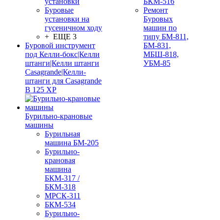
установки
БКМ-516
Буровые
Ремонт
установки на
Буровых
гусеничном ходу
машин по
+ ЕЩЕ 3
типу БМ-811,
Буровой инструмент
БМ-831,
под Келли-бокс|Келли
МБШ-818,
штанги|Келли штанги
УБМ-85
Casagrande|Келли-
штанги для Casagrande
B 125 XP
Бурильно-крановые
машины
Бурильная
машина БМ-205
Бурильно-
крановая
машина
БКМ-317 /
БКМ-318
МРСК-311
БКМ-534
Бурильно-