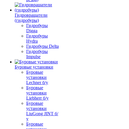
Гидровращатели
(гидробуры)
Гидробуры
Digga
Гидробуры
Hydra
Гидробуры Delta
Гидробуры
Impulse
Буровые установки
Буровые
установки
Lechner б/у
Буровые
установки
Liebherr б/у
Буровые
установки
LiuGong JINT б/
у
Буровые