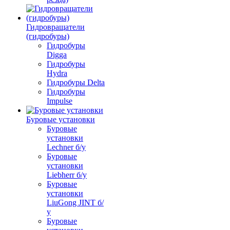
Гидровращатели
(гидробуры)
Гидробуры
Digga
Гидробуры
Hydra
Гидробуры Delta
Гидробуры
Impulse
Буровые установки
Буровые
установки
Lechner б/у
Буровые
установки
Liebherr б/у
Буровые
установки
LiuGong JINT б/
у
Буровые