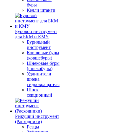
буры
Келли штанги
Буровой инструмент
для БКМ и КМУ
Бурильный
инструмент
Ковшовые буры
(ковшебуры)
Шнековые буры
(шнекобуры)
Удлинители
шнека
гидровращателя
Шнек
секционный
Режущий инструмент
(Расходники)
Резцы