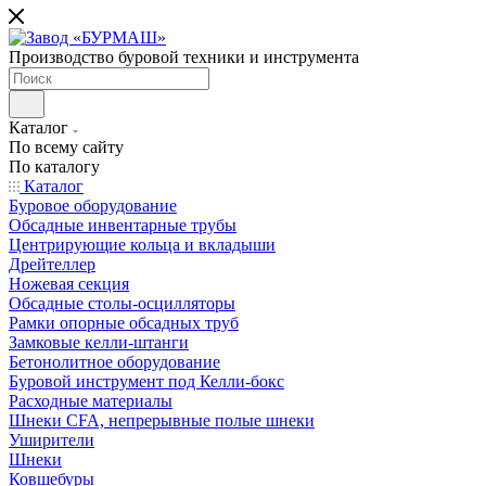
Производство буровой техники и инструмента
Каталог
По всему сайту
По каталогу
Каталог
Буровое оборудование
Обсадные инвентарные трубы
Центрирующие кольца и вкладыши
Дрейтеллер
Ножевая секция
Обсадные столы-осцилляторы
Рамки опорные обсадных труб
Замковые келли-штанги
Бетонолитное оборудование
Буровой инструмент под Келли-бокс
Расходные материалы
Шнеки CFA, непрерывные полые шнеки
Уширители
Шнеки
Ковшебуры