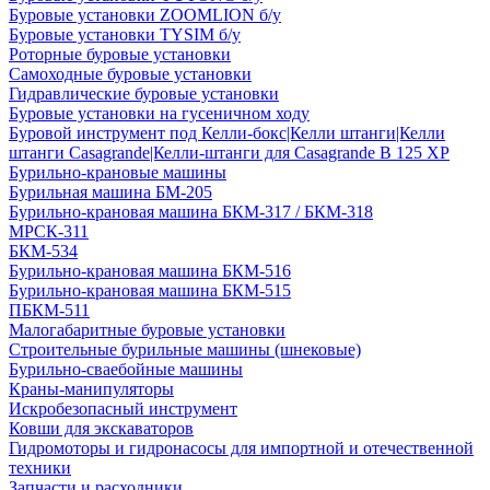
Буровые установки ZOOMLION б/у
Буровые установки TYSIM б/у
Роторные буровые установки
Самоходные буровые установки
Гидравлические буровые установки
Буровые установки на гусеничном ходу
Буровой инструмент под Келли-бокс|Келли штанги|Келли
штанги Casagrande|Келли-штанги для Casagrande B 125 XP
Бурильно-крановые машины
Бурильная машина БМ-205
Бурильно-крановая машина БКМ-317 / БКМ-318
МРСК-311
БКМ-534
Бурильно-крановая машина БКМ-516
Бурильно-крановая машина БКМ-515
ПБКМ-511
Малогабаритные буровые установки
Строительные бурильные машины (шнековые)
Бурильно-сваебойные машины
Краны-манипуляторы
Искробезопасный инструмент
Ковши для экскаваторов
Гидромоторы и гидронасосы для импортной и отечественной
техники
Запчасти и расходники