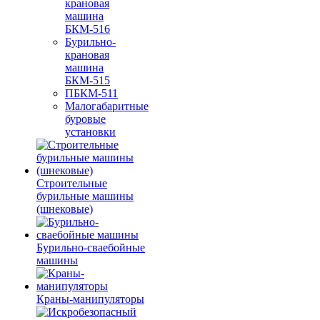
крановая
машина
БКМ-516
Бурильно-
крановая
машина
БКМ-515
ПБКМ-511
Малогабаритные
буровые
установки
Строительные
бурильные машины
(шнековые)
Бурильно-сваебойные
машины
Краны-манипуляторы