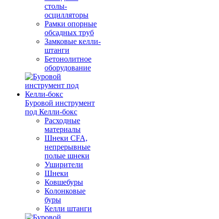
столы-
осцилляторы
Рамки опорные
обсадных труб
Замковые келли-
штанги
Бетонолитное
оборудование
Буровой инструмент
под Келли-бокс
Расходные
материалы
Шнеки CFA,
непрерывные
полые шнеки
Уширители
Шнеки
Ковшебуры
Колонковые
буры
Келли штанги