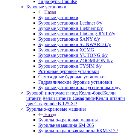
Гидробуры Impulse
Буровые установки
Назад
Буровые установки
Буровые установки Lechner б/у
Буровые установки Liebherr б/у
Буровые установки LiuGong JINT б/у
Буровые установки SANY б/у
Буровые установки SUNWARD б/у
Буровые установки XCMG
Буровые установки YUTONG б/у
Буровые установки ZOOMLION б/у
Буровые установки TYSIM б/у
Роторные буровые установки
Самоходные буровые установки
Гидравлические буровые установки
Буровые установки на гусеничном ходу
Буровой инструмент под Келли-бокс|Келли
штанги|Келли штанги Casagrande|Келли-штанги
для Casagrande B 125 XP
Бурильно-крановые машины
Назад
Бурильно-крановые машины
Бурильная машина БМ-205
Бурильно-крановая машина БКМ-317 /