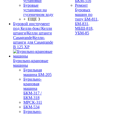
установки
БКМ-516
Буровые
Ремонт
установки на
Буровых
гусеничном ходу
машин по
+ ЕЩЕ 3
типу БМ-811,
Буровой инструмент
БМ-831,
под Келли-бокс|Келли
МБШ-818,
штанги|Келли штанги
УБМ-85
Casagrande|Келли-
штанги для Casagrande
B 125 XP
Бурильно-крановые
машины
Бурильная
машина БМ-205
Бурильно-
крановая
машина
БКМ-317 /
БКМ-318
МРСК-311
БКМ-534
Бурильно-