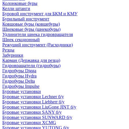
Колонковые буры
Келли штанги
Буровой инструмент для БКМ и КМУ
Бурильный инструмент
Ковшовые буры (ковшебуры)
Шнековые буры (шнекобуры)
Удлинители шнека гидровращателя
Шнек секционный
Режущий инструмент (Расходники)
Резцы
Забурники
Карман (Державка для резца)
Гидровращатели (гидробуры)
Гидробуры Digga
Гидробуры Hydra
Гидробуры Delta
Гидробуры Impulse
Буровые установки
Буровые установки Lechner б/у
Буровые установки Liebherr б/у
Буровые установки LiuGong JINT б/у
Буровые установки SANY б/у
Буровые установки SUNWARD б/у
Буровые установки XCMG
Буровые установки YUTONG б/у