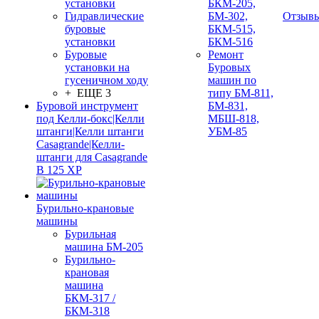
установки
БКМ-205,
Гидравлические
БМ-302,
Отзыв
буровые
БКМ-515,
установки
БКМ-516
Буровые
Ремонт
установки на
Буровых
гусеничном ходу
машин по
+ ЕЩЕ 3
типу БМ-811,
Буровой инструмент
БМ-831,
под Келли-бокс|Келли
МБШ-818,
штанги|Келли штанги
УБМ-85
Casagrande|Келли-
штанги для Casagrande
B 125 XP
Бурильно-крановые
машины
Бурильная
машина БМ-205
Бурильно-
крановая
машина
БКМ-317 /
БКМ-318