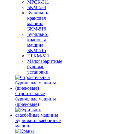
МРСК-311
БКМ-534
Бурильно-
крановая
машина
БКМ-516
Бурильно-
крановая
машина
БКМ-515
ПБКМ-511
Малогабаритные
буровые
установки
Строительные
бурильные машины
(шнековые)
Бурильно-сваебойные
машины