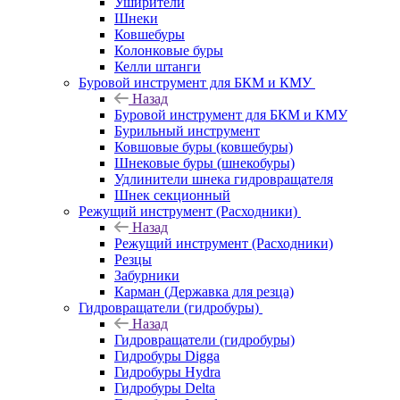
Уширители
Шнеки
Ковшебуры
Колонковые буры
Келли штанги
Буровой инструмент для БКМ и КМУ
Назад
Буровой инструмент для БКМ и КМУ
Бурильный инструмент
Ковшовые буры (ковшебуры)
Шнековые буры (шнекобуры)
Удлинители шнека гидровращателя
Шнек секционный
Режущий инструмент (Расходники)
Назад
Режущий инструмент (Расходники)
Резцы
Забурники
Карман (Державка для резца)
Гидровращатели (гидробуры)
Назад
Гидровращатели (гидробуры)
Гидробуры Digga
Гидробуры Hydra
Гидробуры Delta