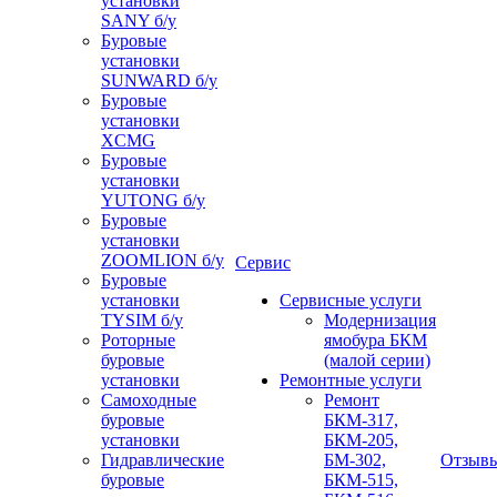
установки
SANY б/у
Буровые
установки
SUNWARD б/у
Буровые
установки
XCMG
Буровые
установки
YUTONG б/у
Буровые
установки
ZOOMLION б/у
Сервис
Буровые
установки
Сервисные услуги
TYSIM б/у
Модернизация
Роторные
ямобура БКМ
буровые
(малой серии)
установки
Ремонтные услуги
Самоходные
Ремонт
буровые
БКМ-317,
установки
БКМ-205,
Гидравлические
БМ-302,
Отзыв
буровые
БКМ-515,