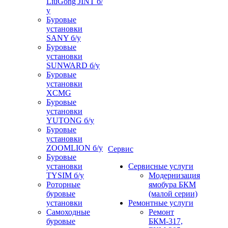
LiuGong JINT б/
у
Буровые
установки
SANY б/у
Буровые
установки
SUNWARD б/у
Буровые
установки
XCMG
Буровые
установки
YUTONG б/у
Буровые
установки
ZOOMLION б/у
Сервис
Буровые
установки
Сервисные услуги
TYSIM б/у
Модернизация
Роторные
ямобура БКМ
буровые
(малой серии)
установки
Ремонтные услуги
Самоходные
Ремонт
буровые
БКМ-317,