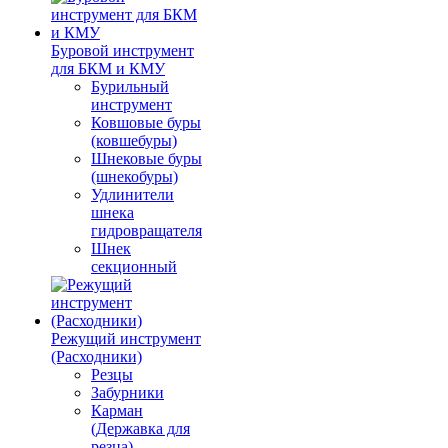
Буровой инструмент
для БКМ и КМУ
Бурильный
инструмент
Ковшовые буры
(ковшебуры)
Шнековые буры
(шнекобуры)
Удлинители
шнека
гидровращателя
Шнек
секционный
Режущий инструмент
(Расходники)
Резцы
Забурники
Карман
(Державка для
резца)