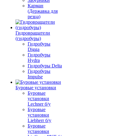
Забурники
Карман
(Державка для
резца)
Гидровращатели
(гидробуры)
Гидробуры
Digga
Гидробуры
Hydra
Гидробуры Delta
Гидробуры
Impulse
Буровые установки
Буровые
установки
Lechner б/у
Буровые
установки
Liebherr б/у
Буровые
установки