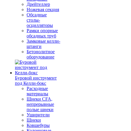
Дрейтеллер
Ножевая секция
Обсадные
столы-
осцилляторы
Рамки опорные
обсадных труб
Замковые келли-
штанги
Бетонолитное
оборудование
Буровой инструмент
под Келли-бокс
Расходные
материалы
Шнеки CFA,
непрерывные
полые шнеки
Уширители
Шнеки
Ковшебуры
Колонковые