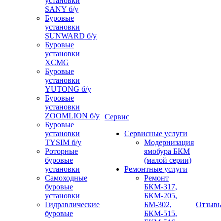
установки
SANY б/у
Буровые
установки
SUNWARD б/у
Буровые
установки
XCMG
Буровые
установки
YUTONG б/у
Буровые
установки
ZOOMLION б/у
Сервис
Буровые
установки
Сервисные услуги
TYSIM б/у
Модернизация
Роторные
ямобура БКМ
буровые
(малой серии)
установки
Ремонтные услуги
Самоходные
Ремонт
буровые
БКМ-317,
установки
БКМ-205,
Гидравлические
БМ-302,
Отзыв
буровые
БКМ-515,