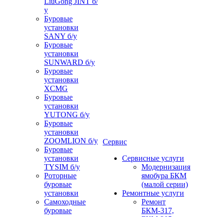
LiuGong JINT б/
у
Буровые
установки
SANY б/у
Буровые
установки
SUNWARD б/у
Буровые
установки
XCMG
Буровые
установки
YUTONG б/у
Буровые
установки
ZOOMLION б/у
Сервис
Буровые
установки
Сервисные услуги
TYSIM б/у
Модернизация
Роторные
ямобура БКМ
буровые
(малой серии)
установки
Ремонтные услуги
Самоходные
Ремонт
буровые
БКМ-317,