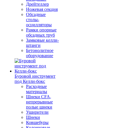
Дрейтеллер
Ножевая секция
Обсадные
столы-
осцилляторы
Рамки опорные
обсадных труб
Замковые келли-
штанги
Бетонолитное
оборудование
Буровой инструмент
под Келли-бокс
Расходные
материалы
Шнеки CFA,
непрерывные
полые шнеки
Уширители
Шнеки
Ковшебуры
Колонковые