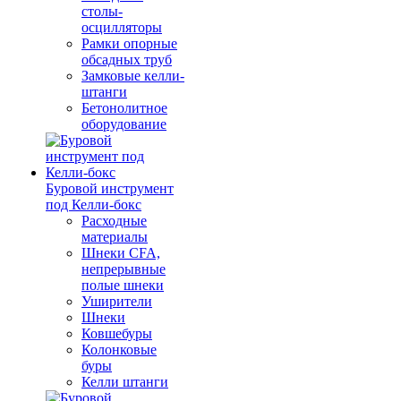
столы-
осцилляторы
Рамки опорные
обсадных труб
Замковые келли-
штанги
Бетонолитное
оборудование
Буровой инструмент
под Келли-бокс
Расходные
материалы
Шнеки CFA,
непрерывные
полые шнеки
Уширители
Шнеки
Ковшебуры
Колонковые
буры
Келли штанги