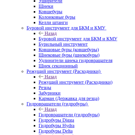
Уширители
Шнеки
Ковшебуры
Колонковые буры
Келли штанги
Буровой инструмент для БКМ и КМУ
Назад
Буровой инструмент для БКМ и КМУ
Бурильный инструмент
Ковшовые буры (ковшебуры)
Шнековые буры (шнекобуры)
Удлинители шнека гидровращателя
Шнек секционный
Режущий инструмент (Расходники)
Назад
Режущий инструмент (Расходники)
Резцы
Забурники
Карман (Державка для резца)
Гидровращатели (гидробуры)
Назад
Гидровращатели (гидробуры)
Гидробуры Digga
Гидробуры Hydra
Гидробуры Delta