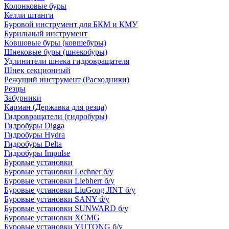
Колонковые буры
Келли штанги
Буровой инструмент для БКМ и КМУ
Бурильный инструмент
Ковшовые буры (ковшебуры)
Шнековые буры (шнекобуры)
Удлинители шнека гидровращателя
Шнек секционный
Режущий инструмент (Расходники)
Резцы
Забурники
Карман (Державка для резца)
Гидровращатели (гидробуры)
Гидробуры Digga
Гидробуры Hydra
Гидробуры Delta
Гидробуры Impulse
Буровые установки
Буровые установки Lechner б/у
Буровые установки Liebherr б/у
Буровые установки LiuGong JINT б/у
Буровые установки SANY б/у
Буровые установки SUNWARD б/у
Буровые установки XCMG
Буровые установки YUTONG б/у