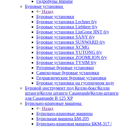
Гидробуры Impulse
Буровые установки
Назад
Буровые установки
Буровые установки Lechner б/у
Буровые установки Liebherr б/у
Буровые установки LiuGong JINT б/у
Буровые установки SANY б/у
Буровые установки SUNWARD б/у
Буровые установки XCMG
Буровые установки YUTONG б/у
Буровые установки ZOOMLION б/у
Буровые установки TYSIM б/у
Роторные буровые установки
Самоходные буровые установки
Гидравлические буровые установки
Буровые установки на гусеничном ходу
Буровой инструмент под Келли-бокс|Келли
штанги|Келли штанги Casagrande|Келли-штанги
для Casagrande B 125 XP
Бурильно-крановые машины
Назад
Бурильно-крановые машины
Бурильная машина БМ-205
Бурильно-крановая машина БКМ-317 /