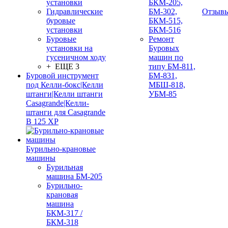
установки
БКМ-205,
Гидравлические
БМ-302,
Отзыв
буровые
БКМ-515,
установки
БКМ-516
Буровые
Ремонт
установки на
Буровых
гусеничном ходу
машин по
+ ЕЩЕ 3
типу БМ-811,
Буровой инструмент
БМ-831,
под Келли-бокс|Келли
МБШ-818,
штанги|Келли штанги
УБМ-85
Casagrande|Келли-
штанги для Casagrande
B 125 XP
Бурильно-крановые
машины
Бурильная
машина БМ-205
Бурильно-
крановая
машина
БКМ-317 /
БКМ-318