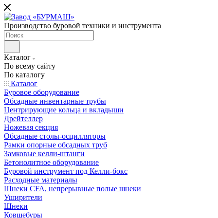
Производство буровой техники и инструмента
Каталог
По всему сайту
По каталогу
Каталог
Буровое оборудование
Обсадные инвентарные трубы
Центрирующие кольца и вкладыши
Дрейтеллер
Ножевая секция
Обсадные столы-осцилляторы
Рамки опорные обсадных труб
Замковые келли-штанги
Бетонолитное оборудование
Буровой инструмент под Келли-бокс
Расходные материалы
Шнеки CFA, непрерывные полые шнеки
Уширители
Шнеки
Ковшебуры