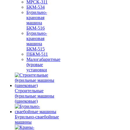
МРСК-311
БКМ-534
Бурильно-
крановая
машина
БКМ-516
Бурильно-
крановая
машина
БКМ-515
ПБКМ-511
Малогабаритные
буровые
установки
Строительные
бурильные машины
(шнековые)
Бурильно-сваебойные
машины