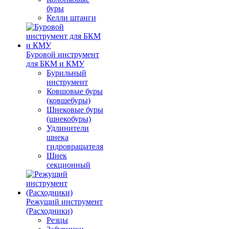
буры
Келли штанги
Буровой инструмент
для БКМ и КМУ
Бурильный
инструмент
Ковшовые буры
(ковшебуры)
Шнековые буры
(шнекобуры)
Удлинители
шнека
гидровращателя
Шнек
секционный
Режущий инструмент
(Расходники)
Резцы