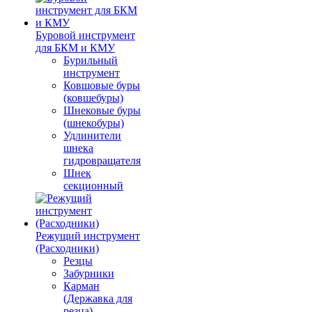
Буровой инструмент
для БКМ и КМУ
Бурильный
инструмент
Ковшовые буры
(ковшебуры)
Шнековые буры
(шнекобуры)
Удлинители
шнека
гидровращателя
Шнек
секционный
Режущий инструмент
(Расходники)
Резцы
Забурники
Карман
(Державка для
резца)