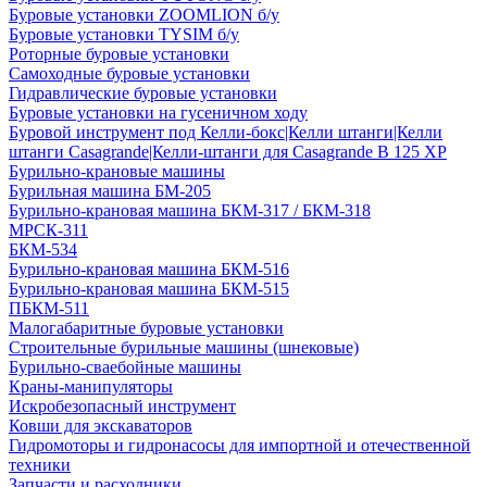
Буровые установки ZOOMLION б/у
Буровые установки TYSIM б/у
Роторные буровые установки
Самоходные буровые установки
Гидравлические буровые установки
Буровые установки на гусеничном ходу
Буровой инструмент под Келли-бокс|Келли штанги|Келли
штанги Casagrande|Келли-штанги для Casagrande B 125 XP
Бурильно-крановые машины
Бурильная машина БМ-205
Бурильно-крановая машина БКМ-317 / БКМ-318
МРСК-311
БКМ-534
Бурильно-крановая машина БКМ-516
Бурильно-крановая машина БКМ-515
ПБКМ-511
Малогабаритные буровые установки
Строительные бурильные машины (шнековые)
Бурильно-сваебойные машины
Краны-манипуляторы
Искробезопасный инструмент
Ковши для экскаваторов
Гидромоторы и гидронасосы для импортной и отечественной
техники
Запчасти и расходники