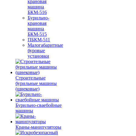
крановая
машина
БКМ-516
Бурильно-
крановая
машина
БКМ-515
ПБКМ-511
Малогабаритные
буровые
установки
Строительные
бурильные машины
(шнековые)
Бурильно-сваебойные
машины
Краны-манипуляторы