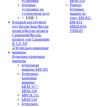
установки
БКМ-516
Буровые
Ремонт
установки на
Буровых
гусеничном ходу
машин по
+ ЕЩЕ 3
типу БМ-811,
Буровой инструмент
БМ-831,
под Келли-бокс|Келли
МБШ-818,
штанги|Келли штанги
УБМ-85
Casagrande|Келли-
штанги для Casagrande
B 125 XP
Бурильно-крановые
машины
Бурильная
машина БМ-205
Бурильно-
крановая
машина
БКМ-317 /
БКМ-318
МРСК-311
БКМ-534
Бурильно-