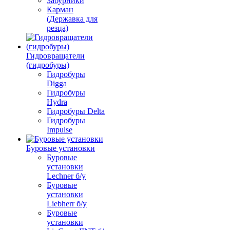
Забурники
Карман
(Державка для
резца)
Гидровращатели
(гидробуры)
Гидробуры
Digga
Гидробуры
Hydra
Гидробуры Delta
Гидробуры
Impulse
Буровые установки
Буровые
установки
Lechner б/у
Буровые
установки
Liebherr б/у
Буровые
установки