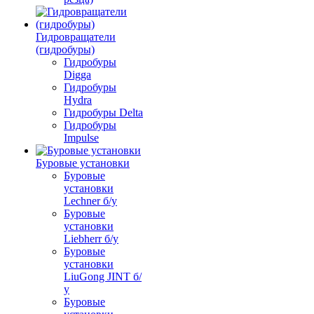
Гидровращатели
(гидробуры)
Гидробуры
Digga
Гидробуры
Hydra
Гидробуры Delta
Гидробуры
Impulse
Буровые установки
Буровые
установки
Lechner б/у
Буровые
установки
Liebherr б/у
Буровые
установки
LiuGong JINT б/
у
Буровые