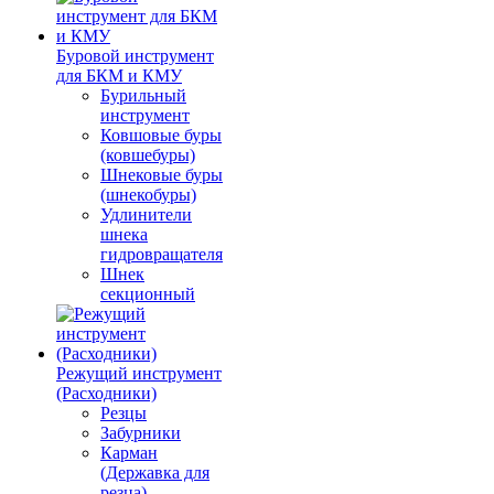
Буровой инструмент
для БКМ и КМУ
Бурильный
инструмент
Ковшовые буры
(ковшебуры)
Шнековые буры
(шнекобуры)
Удлинители
шнека
гидровращателя
Шнек
секционный
Режущий инструмент
(Расходники)
Резцы
Забурники
Карман
(Державка для
резца)