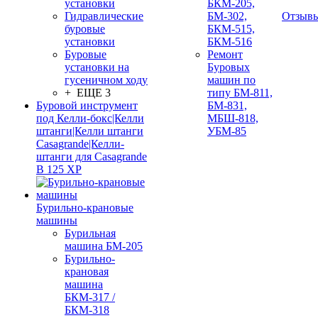
установки
БКМ-205,
Гидравлические
БМ-302,
Отзыв
буровые
БКМ-515,
установки
БКМ-516
Буровые
Ремонт
установки на
Буровых
гусеничном ходу
машин по
+ ЕЩЕ 3
типу БМ-811,
Буровой инструмент
БМ-831,
под Келли-бокс|Келли
МБШ-818,
штанги|Келли штанги
УБМ-85
Casagrande|Келли-
штанги для Casagrande
B 125 XP
Бурильно-крановые
машины
Бурильная
машина БМ-205
Бурильно-
крановая
машина
БКМ-317 /
БКМ-318