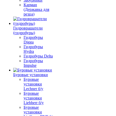
Забурники
Карман
(Державка для
резца)
Гидровращатели
(гидробуры)
Гидробуры
Digga
Гидробуры
Hydra
Гидробуры Delta
Гидробуры
Impulse
Буровые установки
Буровые
установки
Lechner б/у
Буровые
установки
Liebherr б/у
Буровые
установки