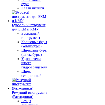
буры
Келли штанги
Буровой инструмент
для БКМ и КМУ
Бурильный
инструмент
Ковшовые буры
(ковшебуры)
Шнековые буры
(шнекобуры)
Удлинители
шнека
гидровращателя
Шнек
секционный
Режущий инструмент
(Расходники)
Резцы