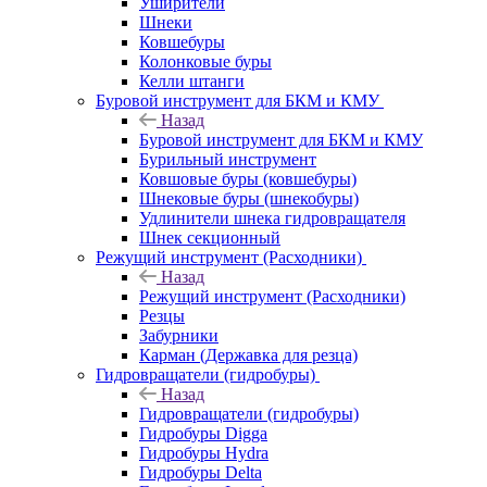
Уширители
Шнеки
Ковшебуры
Колонковые буры
Келли штанги
Буровой инструмент для БКМ и КМУ
Назад
Буровой инструмент для БКМ и КМУ
Бурильный инструмент
Ковшовые буры (ковшебуры)
Шнековые буры (шнекобуры)
Удлинители шнека гидровращателя
Шнек секционный
Режущий инструмент (Расходники)
Назад
Режущий инструмент (Расходники)
Резцы
Забурники
Карман (Державка для резца)
Гидровращатели (гидробуры)
Назад
Гидровращатели (гидробуры)
Гидробуры Digga
Гидробуры Hydra
Гидробуры Delta