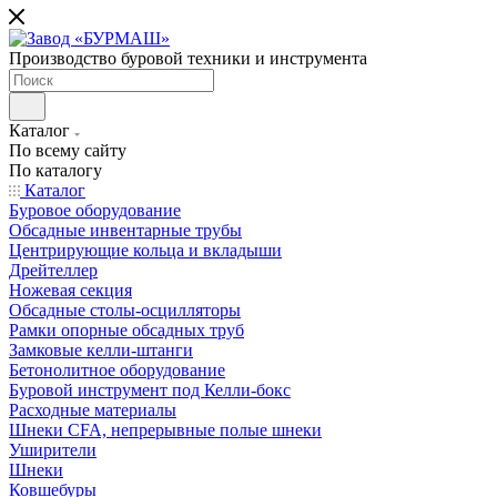
Производство буровой техники и инструмента
Каталог
По всему сайту
По каталогу
Каталог
Буровое оборудование
Обсадные инвентарные трубы
Центрирующие кольца и вкладыши
Дрейтеллер
Ножевая секция
Обсадные столы-осцилляторы
Рамки опорные обсадных труб
Замковые келли-штанги
Бетонолитное оборудование
Буровой инструмент под Келли-бокс
Расходные материалы
Шнеки CFA, непрерывные полые шнеки
Уширители
Шнеки
Ковшебуры