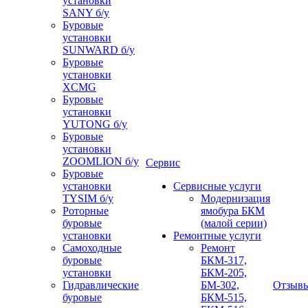
установки
SANY б/у
Буровые
установки
SUNWARD б/у
Буровые
установки
XCMG
Буровые
установки
YUTONG б/у
Буровые
установки
ZOOMLION б/у
Сервис
Буровые
установки
Сервисные услуги
TYSIM б/у
Модернизация
Роторные
ямобура БКМ
буровые
(малой серии)
установки
Ремонтные услуги
Самоходные
Ремонт
буровые
БКМ-317,
установки
БКМ-205,
Гидравлические
БМ-302,
Отзыв
буровые
БКМ-515,