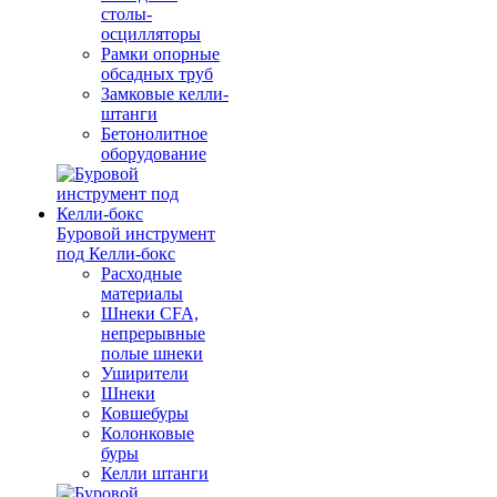
столы-
осцилляторы
Рамки опорные
обсадных труб
Замковые келли-
штанги
Бетонолитное
оборудование
Буровой инструмент
под Келли-бокс
Расходные
материалы
Шнеки CFA,
непрерывные
полые шнеки
Уширители
Шнеки
Ковшебуры
Колонковые
буры
Келли штанги