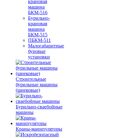
крановая
машина
БКМ-516
Бурильно-
крановая
машина
БКМ-515
ПБКМ-511
Малогабаритные
буровые
установки
Строительные
бурильные машины
(шнековые)
Бурильно-сваебойные
машины
Краны-манипуляторы