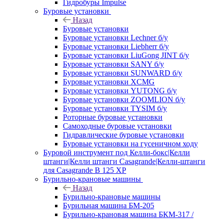
Гидробуры Impulse
Буровые установки
Назад
Буровые установки
Буровые установки Lechner б/у
Буровые установки Liebherr б/у
Буровые установки LiuGong JINT б/у
Буровые установки SANY б/у
Буровые установки SUNWARD б/у
Буровые установки XCMG
Буровые установки YUTONG б/у
Буровые установки ZOOMLION б/у
Буровые установки TYSIM б/у
Роторные буровые установки
Самоходные буровые установки
Гидравлические буровые установки
Буровые установки на гусеничном ходу
Буровой инструмент под Келли-бокс|Келли
штанги|Келли штанги Casagrande|Келли-штанги
для Casagrande B 125 XP
Бурильно-крановые машины
Назад
Бурильно-крановые машины
Бурильная машина БМ-205
Бурильно-крановая машина БКМ-317 /