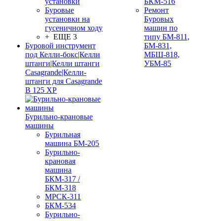
установки
БКМ-516
Буровые
Ремонт
установки на
Буровых
гусеничном ходу
машин по
+ ЕЩЕ 3
типу БМ-811,
Буровой инструмент
БМ-831,
под Келли-бокс|Келли
МБШ-818,
штанги|Келли штанги
УБМ-85
Casagrande|Келли-
штанги для Casagrande
B 125 XP
Бурильно-крановые
машины
Бурильная
машина БМ-205
Бурильно-
крановая
машина
БКМ-317 /
БКМ-318
МРСК-311
БКМ-534
Бурильно-