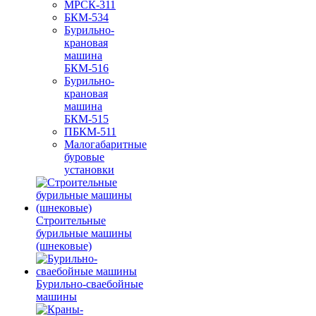
МРСК-311
БКМ-534
Бурильно-
крановая
машина
БКМ-516
Бурильно-
крановая
машина
БКМ-515
ПБКМ-511
Малогабаритные
буровые
установки
Строительные
бурильные машины
(шнековые)
Бурильно-сваебойные
машины