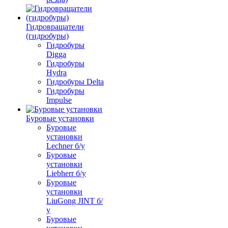
Гидровращатели
(гидробуры)
Гидробуры
Digga
Гидробуры
Hydra
Гидробуры Delta
Гидробуры
Impulse
Буровые установки
Буровые
установки
Lechner б/у
Буровые
установки
Liebherr б/у
Буровые
установки
LiuGong JINT б/
у
Буровые