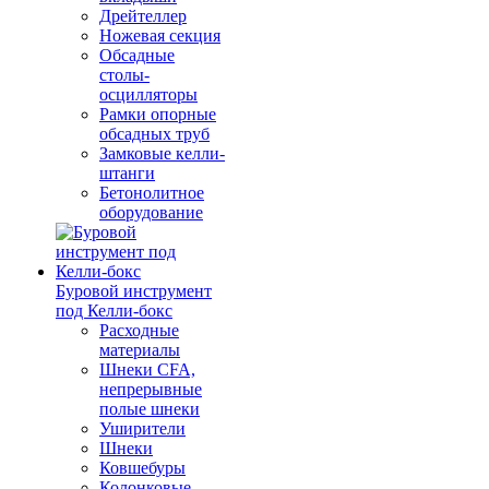
Дрейтеллер
Ножевая секция
Обсадные
столы-
осцилляторы
Рамки опорные
обсадных труб
Замковые келли-
штанги
Бетонолитное
оборудование
Буровой инструмент
под Келли-бокс
Расходные
материалы
Шнеки CFA,
непрерывные
полые шнеки
Уширители
Шнеки
Ковшебуры
Колонковые