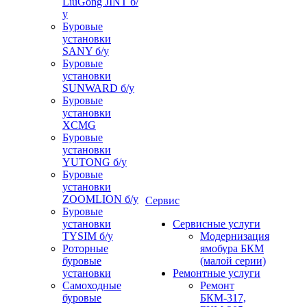
LiuGong JINT б/
у
Буровые
установки
SANY б/у
Буровые
установки
SUNWARD б/у
Буровые
установки
XCMG
Буровые
установки
YUTONG б/у
Буровые
установки
ZOOMLION б/у
Сервис
Буровые
установки
Сервисные услуги
TYSIM б/у
Модернизация
Роторные
ямобура БКМ
буровые
(малой серии)
установки
Ремонтные услуги
Самоходные
Ремонт
буровые
БКМ-317,