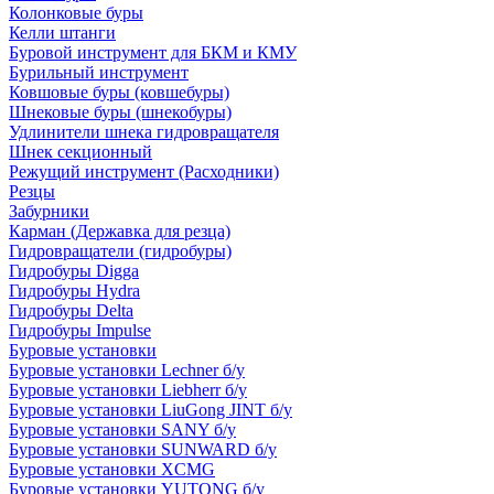
Колонковые буры
Келли штанги
Буровой инструмент для БКМ и КМУ
Бурильный инструмент
Ковшовые буры (ковшебуры)
Шнековые буры (шнекобуры)
Удлинители шнека гидровращателя
Шнек секционный
Режущий инструмент (Расходники)
Резцы
Забурники
Карман (Державка для резца)
Гидровращатели (гидробуры)
Гидробуры Digga
Гидробуры Hydra
Гидробуры Delta
Гидробуры Impulse
Буровые установки
Буровые установки Lechner б/у
Буровые установки Liebherr б/у
Буровые установки LiuGong JINT б/у
Буровые установки SANY б/у
Буровые установки SUNWARD б/у
Буровые установки XCMG
Буровые установки YUTONG б/у