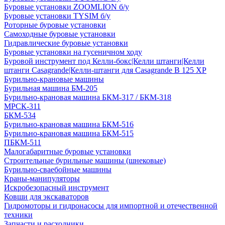
Буровые установки ZOOMLION б/у
Буровые установки TYSIM б/у
Роторные буровые установки
Самоходные буровые установки
Гидравлические буровые установки
Буровые установки на гусеничном ходу
Буровой инструмент под Келли-бокс|Келли штанги|Келли
штанги Casagrande|Келли-штанги для Casagrande B 125 XP
Бурильно-крановые машины
Бурильная машина БМ-205
Бурильно-крановая машина БКМ-317 / БКМ-318
МРСК-311
БКМ-534
Бурильно-крановая машина БКМ-516
Бурильно-крановая машина БКМ-515
ПБКМ-511
Малогабаритные буровые установки
Строительные бурильные машины (шнековые)
Бурильно-сваебойные машины
Краны-манипуляторы
Искробезопасный инструмент
Ковши для экскаваторов
Гидромоторы и гидронасосы для импортной и отечественной
техники
Запчасти и расходники