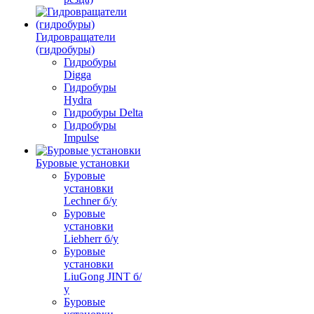
Гидровращатели
(гидробуры)
Гидробуры
Digga
Гидробуры
Hydra
Гидробуры Delta
Гидробуры
Impulse
Буровые установки
Буровые
установки
Lechner б/у
Буровые
установки
Liebherr б/у
Буровые
установки
LiuGong JINT б/
у
Буровые