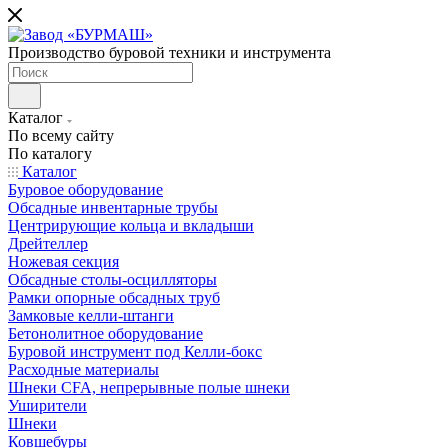
Производство буровой техники и инструмента
Каталог
По всему сайту
По каталогу
Каталог
Буровое оборудование
Обсадные инвентарные трубы
Центрирующие кольца и вкладыши
Дрейтеллер
Ножевая секция
Обсадные столы-осцилляторы
Рамки опорные обсадных труб
Замковые келли-штанги
Бетонолитное оборудование
Буровой инструмент под Келли-бокс
Расходные материалы
Шнеки CFA, непрерывные полые шнеки
Уширители
Шнеки
Ковшебуры