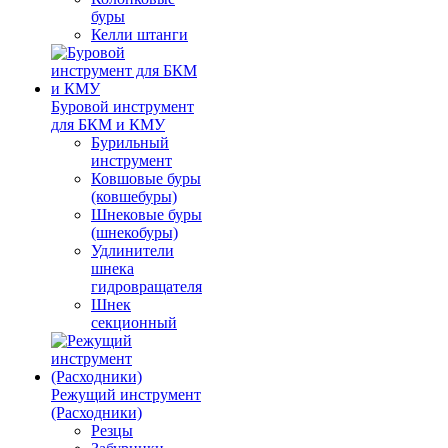
буры
Келли штанги
Буровой инструмент
для БКМ и КМУ
Бурильный
инструмент
Ковшовые буры
(ковшебуры)
Шнековые буры
(шнекобуры)
Удлинители
шнека
гидровращателя
Шнек
секционный
Режущий инструмент
(Расходники)
Резцы