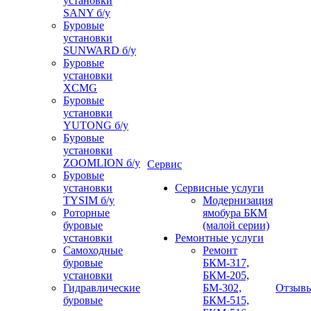
установки
SANY б/у
Буровые
установки
SUNWARD б/у
Буровые
установки
XCMG
Буровые
установки
YUTONG б/у
Буровые
установки
ZOOMLION б/у
Сервис
Буровые
установки
Сервисные услуги
TYSIM б/у
Модернизация
Роторные
ямобура БКМ
буровые
(малой серии)
установки
Ремонтные услуги
Самоходные
Ремонт
буровые
БКМ-317,
установки
БКМ-205,
Гидравлические
БМ-302,
Отзыв
буровые
БКМ-515,