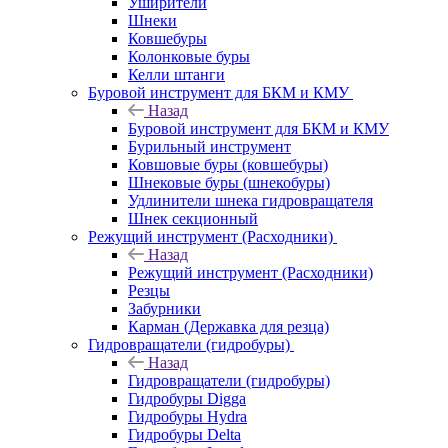
Уширители
Шнеки
Ковшебуры
Колонковые буры
Келли штанги
Буровой инструмент для БКМ и КМУ
Назад
Буровой инструмент для БКМ и КМУ
Бурильный инструмент
Ковшовые буры (ковшебуры)
Шнековые буры (шнекобуры)
Удлинители шнека гидровращателя
Шнек секционный
Режущий инструмент (Расходники)
Назад
Режущий инструмент (Расходники)
Резцы
Забурники
Карман (Державка для резца)
Гидровращатели (гидробуры)
Назад
Гидровращатели (гидробуры)
Гидробуры Digga
Гидробуры Hydra
Гидробуры Delta