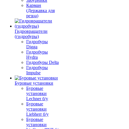
Забурники
Карман
(Державка для
резца)
Гидровращатели
(гидробуры)
Гидробуры
Digga
Гидробуры
Hydra
Гидробуры Delta
Гидробуры
Impulse
Буровые установки
Буровые
установки
Lechner б/у
Буровые
установки
Liebherr б/у
Буровые
установки