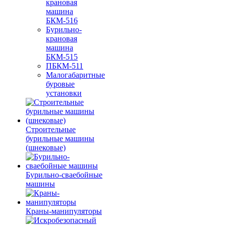
крановая
машина
БКМ-516
Бурильно-
крановая
машина
БКМ-515
ПБКМ-511
Малогабаритные
буровые
установки
Строительные
бурильные машины
(шнековые)
Бурильно-сваебойные
машины
Краны-манипуляторы