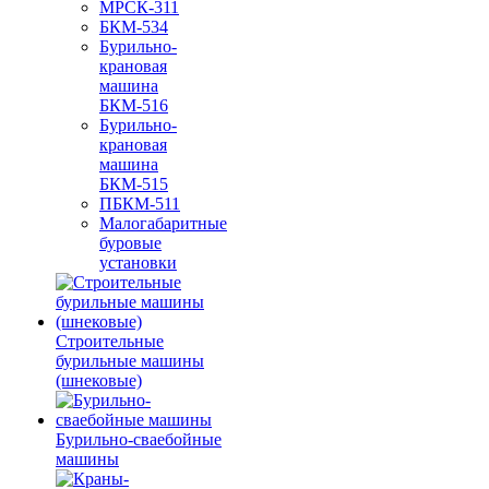
МРСК-311
БКМ-534
Бурильно-
крановая
машина
БКМ-516
Бурильно-
крановая
машина
БКМ-515
ПБКМ-511
Малогабаритные
буровые
установки
Строительные
бурильные машины
(шнековые)
Бурильно-сваебойные
машины