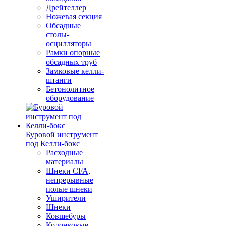
Дрейтеллер
Ножевая секция
Обсадные
столы-
осцилляторы
Рамки опорные
обсадных труб
Замковые келли-
штанги
Бетонолитное
оборудование
Буровой инструмент
под Келли-бокс
Расходные
материалы
Шнеки CFA,
непрерывные
полые шнеки
Уширители
Шнеки
Ковшебуры
Колонковые