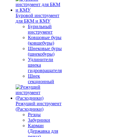
Буровой инструмент
для БКМ и КМУ
Бурильный
инструмент
Ковшовые буры
(ковшебуры)
Шнековые буры
(шнекобуры)
Удлинители
шнека
гидровращателя
Шнек
секционный
Режущий инструмент
(Расходники)
Резцы
Забурники
Карман
(Державка для
резца)