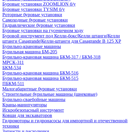
Буровые установки ZOOMLION б/у
Буровые установки TYSIM б/у
Роторные буровые установки
Самоходные буровые установки
Гидравлические буровые установки
Буровые установки на гусеничном ходу
Буровой инструмент под Келли-бокс|Келли штанги|Келли
штанги Casagrande|Келли-штанги для Casagrande B 125 XP
Бурильно-крановые машины
Бурильная машина БМ-205
Бурильно-крановая машина БКМ-317 / БКМ-318
МРСК-311
БКМ-534
Бурильно-крановая машина БКМ-516
Бурильно-крановая машина БКМ-515
ПБКМ-511
Малогабаритные буровые установки
Строительные бурильные машины (шнековые)
Бурильно-сваебойные машины
Краны-манипуляторы
Искробезопасный инструмент
Ковши для экскаваторов
Гидромоторы и гидронасосы для импортной и отечественной
техники
Запчасти и расходники