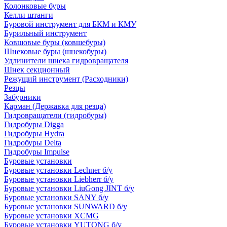
Колонковые буры
Келли штанги
Буровой инструмент для БКМ и КМУ
Бурильный инструмент
Ковшовые буры (ковшебуры)
Шнековые буры (шнекобуры)
Удлинители шнека гидровращателя
Шнек секционный
Режущий инструмент (Расходники)
Резцы
Забурники
Карман (Державка для резца)
Гидровращатели (гидробуры)
Гидробуры Digga
Гидробуры Hydra
Гидробуры Delta
Гидробуры Impulse
Буровые установки
Буровые установки Lechner б/у
Буровые установки Liebherr б/у
Буровые установки LiuGong JINT б/у
Буровые установки SANY б/у
Буровые установки SUNWARD б/у
Буровые установки XCMG
Буровые установки YUTONG б/у