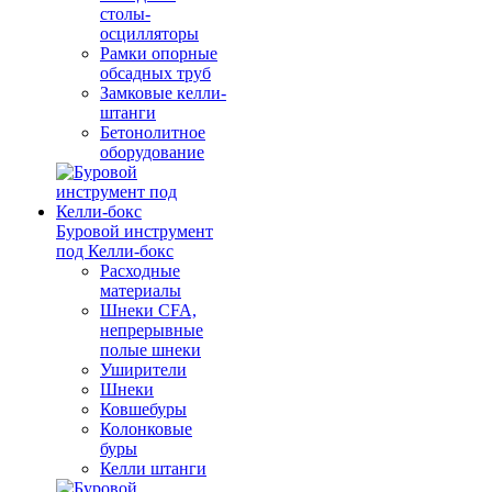
столы-
осцилляторы
Рамки опорные
обсадных труб
Замковые келли-
штанги
Бетонолитное
оборудование
Буровой инструмент
под Келли-бокс
Расходные
материалы
Шнеки CFA,
непрерывные
полые шнеки
Уширители
Шнеки
Ковшебуры
Колонковые
буры
Келли штанги