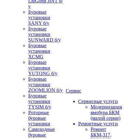
LiuGong JINT б/
у
Буровые
установки
SANY б/у
Буровые
установки
SUNWARD б/у
Буровые
установки
XCMG
Буровые
установки
YUTONG б/у
Буровые
установки
ZOOMLION б/у
Сервис
Буровые
установки
Сервисные услуги
TYSIM б/у
Модернизация
Роторные
ямобура БКМ
буровые
(малой серии)
установки
Ремонтные услуги
Самоходные
Ремонт
буровые
БКМ-317,