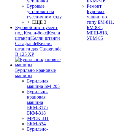
установки
БКМ-516
Буровые
Ремонт
установки на
Буровых
гусеничном ходу
машин по
+ ЕЩЕ 3
типу БМ-811,
Буровой инструмент
БМ-831,
под Келли-бокс|Келли
МБШ-818,
штанги|Келли штанги
УБМ-85
Casagrande|Келли-
штанги для Casagrande
B 125 XP
Бурильно-крановые
машины
Бурильная
машина БМ-205
Бурильно-
крановая
машина
БКМ-317 /
БКМ-318
МРСК-311
БКМ-534
Бурильно-