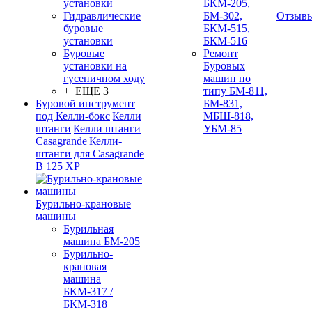
установки
БКМ-205,
Гидравлические
БМ-302,
Отзыв
буровые
БКМ-515,
установки
БКМ-516
Буровые
Ремонт
установки на
Буровых
гусеничном ходу
машин по
+ ЕЩЕ 3
типу БМ-811,
Буровой инструмент
БМ-831,
под Келли-бокс|Келли
МБШ-818,
штанги|Келли штанги
УБМ-85
Casagrande|Келли-
штанги для Casagrande
B 125 XP
Бурильно-крановые
машины
Бурильная
машина БМ-205
Бурильно-
крановая
машина
БКМ-317 /
БКМ-318