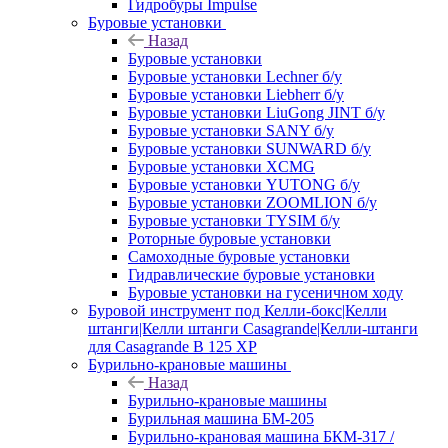
Гидробуры Impulse
Буровые установки
Назад
Буровые установки
Буровые установки Lechner б/у
Буровые установки Liebherr б/у
Буровые установки LiuGong JINT б/у
Буровые установки SANY б/у
Буровые установки SUNWARD б/у
Буровые установки XCMG
Буровые установки YUTONG б/у
Буровые установки ZOOMLION б/у
Буровые установки TYSIM б/у
Роторные буровые установки
Самоходные буровые установки
Гидравлические буровые установки
Буровые установки на гусеничном ходу
Буровой инструмент под Келли-бокс|Келли
штанги|Келли штанги Casagrande|Келли-штанги
для Casagrande B 125 XP
Бурильно-крановые машины
Назад
Бурильно-крановые машины
Бурильная машина БМ-205
Бурильно-крановая машина БКМ-317 /