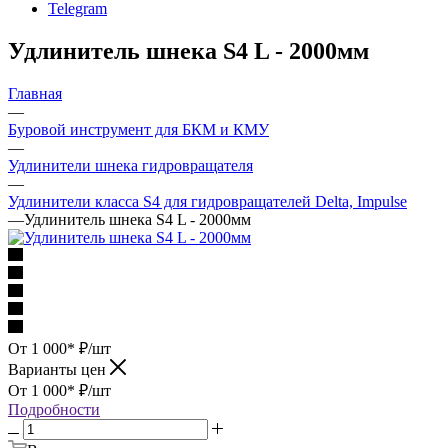
Telegram
Удлинитель шнека S4 L - 2000мм
Главная
—
Буровой инструмент для БКМ и КМУ
—
Удлинители шнека гидровращателя
—
Удлинители класса S4 для гидровращателей Delta, Impulse
—
Удлинитель шнека S4 L - 2000мм
От 1 000*
₽
/шт
Варианты цен
От 1 000*
₽
/шт
Подробности