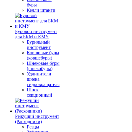
буры
Келли штанги
Буровой инструмент
для БКМ и КМУ
Бурильный
инструмент
Ковшовые буры
(ковшебуры)
Шнековые буры
(шнекобуры)
Удлинители
шнека
гидровращателя
Шнек
секционный
Режущий инструмент
(Расходники)
Резцы