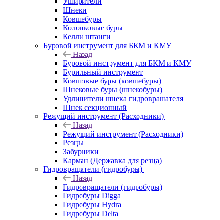
Уширители
Шнеки
Ковшебуры
Колонковые буры
Келли штанги
Буровой инструмент для БКМ и КМУ
Назад
Буровой инструмент для БКМ и КМУ
Бурильный инструмент
Ковшовые буры (ковшебуры)
Шнековые буры (шнекобуры)
Удлинители шнека гидровращателя
Шнек секционный
Режущий инструмент (Расходники)
Назад
Режущий инструмент (Расходники)
Резцы
Забурники
Карман (Державка для резца)
Гидровращатели (гидробуры)
Назад
Гидровращатели (гидробуры)
Гидробуры Digga
Гидробуры Hydra
Гидробуры Delta