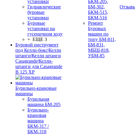
установки
БКМ-205,
Гидравлические
БМ-302,
Отзыв
буровые
БКМ-515,
установки
БКМ-516
Буровые
Ремонт
установки на
Буровых
гусеничном ходу
машин по
+ ЕЩЕ 3
типу БМ-811,
Буровой инструмент
БМ-831,
под Келли-бокс|Келли
МБШ-818,
штанги|Келли штанги
УБМ-85
Casagrande|Келли-
штанги для Casagrande
B 125 XP
Бурильно-крановые
машины
Бурильная
машина БМ-205
Бурильно-
крановая
машина
БКМ-317 /
БКМ-318