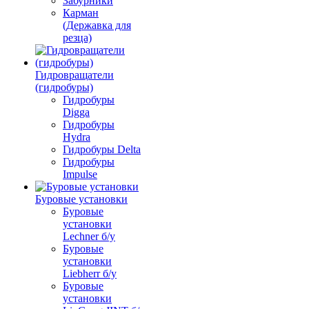
Забурники
Карман
(Державка для
резца)
Гидровращатели
(гидробуры)
Гидробуры
Digga
Гидробуры
Hydra
Гидробуры Delta
Гидробуры
Impulse
Буровые установки
Буровые
установки
Lechner б/у
Буровые
установки
Liebherr б/у
Буровые
установки