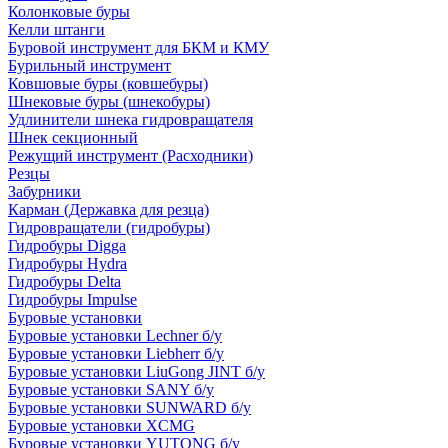
Колонковые буры
Келли штанги
Буровой инструмент для БКМ и КМУ
Бурильный инструмент
Ковшовые буры (ковшебуры)
Шнековые буры (шнекобуры)
Удлинители шнека гидровращателя
Шнек секционный
Режущий инструмент (Расходники)
Резцы
Забурники
Карман (Державка для резца)
Гидровращатели (гидробуры)
Гидробуры Digga
Гидробуры Hydra
Гидробуры Delta
Гидробуры Impulse
Буровые установки
Буровые установки Lechner б/у
Буровые установки Liebherr б/у
Буровые установки LiuGong JINT б/у
Буровые установки SANY б/у
Буровые установки SUNWARD б/у
Буровые установки XCMG
Буровые установки YUTONG б/у