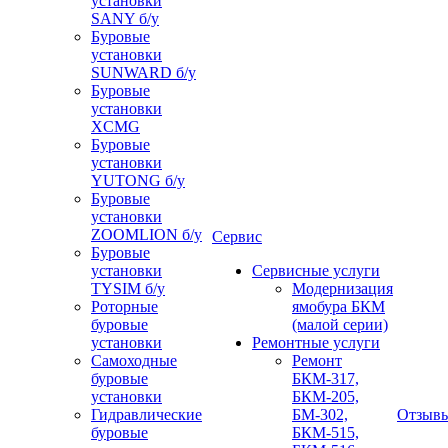
установки
SANY б/у
Буровые
установки
SUNWARD б/у
Буровые
установки
XCMG
Буровые
установки
YUTONG б/у
Буровые
установки
ZOOMLION б/у
Сервис
Буровые
установки
Сервисные услуги
TYSIM б/у
Модернизация
Роторные
ямобура БКМ
буровые
(малой серии)
установки
Ремонтные услуги
Самоходные
Ремонт
буровые
БКМ-317,
установки
БКМ-205,
Гидравлические
БМ-302,
Отзыв
буровые
БКМ-515,