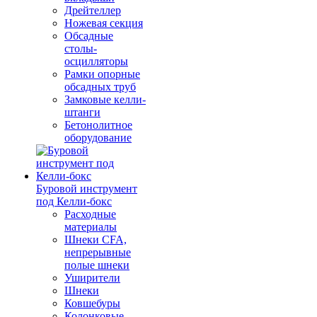
Дрейтеллер
Ножевая секция
Обсадные
столы-
осцилляторы
Рамки опорные
обсадных труб
Замковые келли-
штанги
Бетонолитное
оборудование
Буровой инструмент
под Келли-бокс
Расходные
материалы
Шнеки CFA,
непрерывные
полые шнеки
Уширители
Шнеки
Ковшебуры
Колонковые