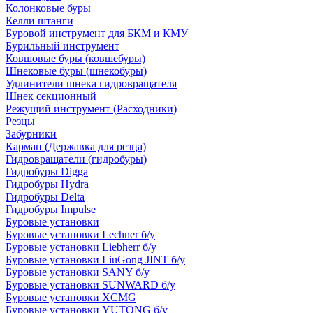
Колонковые буры
Келли штанги
Буровой инструмент для БКМ и КМУ
Бурильный инструмент
Ковшовые буры (ковшебуры)
Шнековые буры (шнекобуры)
Удлинители шнека гидровращателя
Шнек секционный
Режущий инструмент (Расходники)
Резцы
Забурники
Карман (Державка для резца)
Гидровращатели (гидробуры)
Гидробуры Digga
Гидробуры Hydra
Гидробуры Delta
Гидробуры Impulse
Буровые установки
Буровые установки Lechner б/у
Буровые установки Liebherr б/у
Буровые установки LiuGong JINT б/у
Буровые установки SANY б/у
Буровые установки SUNWARD б/у
Буровые установки XCMG
Буровые установки YUTONG б/у