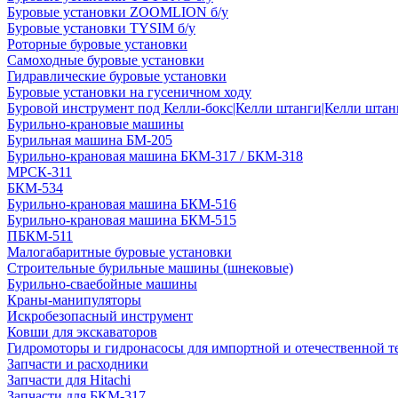
Буровые установки ZOOMLION б/у
Буровые установки TYSIM б/у
Роторные буровые установки
Самоходные буровые установки
Гидравлические буровые установки
Буровые установки на гусеничном ходу
Буровой инструмент под Келли-бокс|Келли штанги|Келли штанг
Бурильно-крановые машины
Бурильная машина БМ-205
Бурильно-крановая машина БКМ-317 / БКМ-318
МРСК-311
БКМ-534
Бурильно-крановая машина БКМ-516
Бурильно-крановая машина БКМ-515
ПБКМ-511
Малогабаритные буровые установки
Строительные бурильные машины (шнековые)
Бурильно-сваебойные машины
Краны-манипуляторы
Искробезопасный инструмент
Ковши для экскаваторов
Гидромоторы и гидронасосы для импортной и отечественной т
Запчасти и расходники
Запчасти для Hitachi
Запчасти для БКМ-317