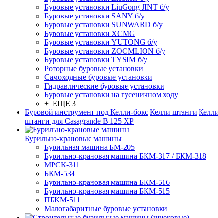
Буровые установки LiuGong JINT б/у
Буровые установки SANY б/у
Буровые установки SUNWARD б/у
Буровые установки XCMG
Буровые установки YUTONG б/у
Буровые установки ZOOMLION б/у
Буровые установки TYSIM б/у
Роторные буровые установки
Самоходные буровые установки
Гидравлические буровые установки
Буровые установки на гусеничном ходу
+ ЕЩЕ 3
Буровой инструмент под Келли-бокс|Келли штанги|Келли
штанги для Casagrande B 125 XP
Бурильно-крановые машины
Бурильная машина БМ-205
Бурильно-крановая машина БКМ-317 / БКМ-318
МРСК-311
БКМ-534
Бурильно-крановая машина БКМ-516
Бурильно-крановая машина БКМ-515
ПБКМ-511
Малогабаритные буровые установки