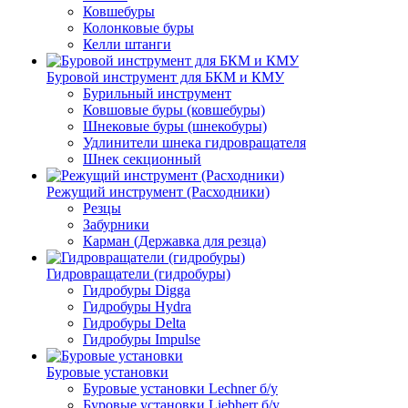
Ковшебуры
Колонковые буры
Келли штанги
Буровой инструмент для БКМ и КМУ
Бурильный инструмент
Ковшовые буры (ковшебуры)
Шнековые буры (шнекобуры)
Удлинители шнека гидровращателя
Шнек секционный
Режущий инструмент (Расходники)
Резцы
Забурники
Карман (Державка для резца)
Гидровращатели (гидробуры)
Гидробуры Digga
Гидробуры Hydra
Гидробуры Delta
Гидробуры Impulse
Буровые установки
Буровые установки Lechner б/у
Буровые установки Liebherr б/у