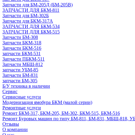
Запчасти для БМ-205Д (БМ-205В)
ЗАПЧАСТИ ДЛЯ БКМ-811
Запчасти для БМ-302Б
Запчасти для БКМ-317А
ЗАПЧАСТИ ДЛЯ БКМ-534
ЗАПЧАСТИ ДЛЯ БКМ-515
Запчасти БМ-308
Запчасти БКМ-318
Запчасти БКМ-516
запчасти БКМ-531
Запчасти ПБКМ-511
Запчасти МБШ-812
запчасти УБМ-85
Запчасти БМ-831
запчасти БМ-305
Б/У техника в наличии
Сервис
Сервисные услуги
Модернизация ямобура БКМ (малой серии)
Ремонтные услуги
Ремонт БКМ-317, БКМ-205, БМ-302, БКМ-515, БКМ-516
Ремонт Буровых машин по типу БМ-811, БМ-831, МБШ-818, У
Отзывы
О компании
О нас