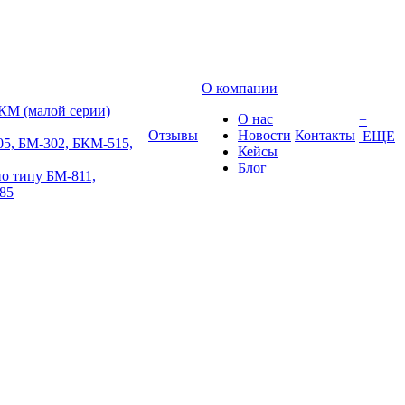
О компании
КМ (малой серии)
О нас
+
Отзывы
Новости
Контакты
ЕЩЕ
5, БМ-302, БКМ-515,
Кейсы
Блог
о типу БМ-811,
85