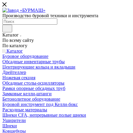
Производство буровой техники и инструмента
Каталог
По всему сайту
По каталогу
Каталог
Буровое оборудование
Обсадные инвентарные трубы
Центрирующие кольца и вкладыши
Дрейтеллер
Ножевая секция
Обсадные столы-осцилляторы
Рамки опорные обсадных труб
Замковые келли-штанги
Бетонолитное оборудование
Буровой инструмент под Келли-бокс
Расходные материалы
Шнеки CFA, непрерывные полые шнеки
Уширители
Шнеки
Ковшебуры