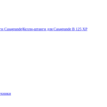
и Casagrande|Келли-штанги для Casagrande B 125 XP
ехники