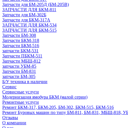
Запчасти для БМ-205Д (БМ-205В)
ЗАПЧАСТИ ДЛЯ БКМ-811
Запчасти для БМ-302Б
Запчасти для БКМ-317А
ЗАПЧАСТИ ДЛЯ БКМ-534
ЗАПЧАСТИ ДЛЯ БКМ-515
Запчасти БМ-308
Запчасти БКМ-318
Запчасти БКМ-516
запчасти БКМ-531
Запчасти ПБКМ-511
Запчасти МБШ-812
запчасти УБМ-85
Запчасти БМ-831
запчасти БМ-305
Б/У техника в наличии
Сервис
Сервисные услуги
Модернизация ямобура БКМ (малой серии)
Ремонтные услуги
Ремонт БКМ-317, БКМ-205, БМ-302, БКМ-515, БКМ-516
Ремонт Буровых машин по типу БМ-811, БМ-831, МБШ-818, У
Отзывы
О компании
О нас