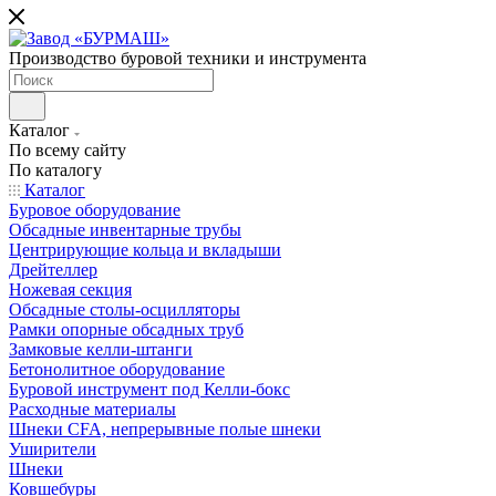
Производство буровой техники и инструмента
Каталог
По всему сайту
По каталогу
Каталог
Буровое оборудование
Обсадные инвентарные трубы
Центрирующие кольца и вкладыши
Дрейтеллер
Ножевая секция
Обсадные столы-осцилляторы
Рамки опорные обсадных труб
Замковые келли-штанги
Бетонолитное оборудование
Буровой инструмент под Келли-бокс
Расходные материалы
Шнеки CFA, непрерывные полые шнеки
Уширители
Шнеки
Ковшебуры