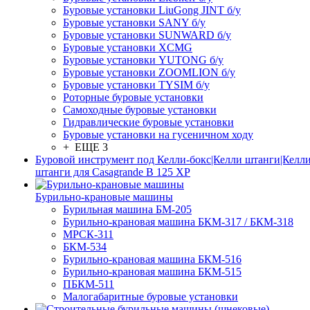
Буровые установки LiuGong JINT б/у
Буровые установки SANY б/у
Буровые установки SUNWARD б/у
Буровые установки XCMG
Буровые установки YUTONG б/у
Буровые установки ZOOMLION б/у
Буровые установки TYSIM б/у
Роторные буровые установки
Самоходные буровые установки
Гидравлические буровые установки
Буровые установки на гусеничном ходу
+ ЕЩЕ 3
Буровой инструмент под Келли-бокс|Келли штанги|Келли
штанги для Casagrande B 125 XP
Бурильно-крановые машины
Бурильная машина БМ-205
Бурильно-крановая машина БКМ-317 / БКМ-318
МРСК-311
БКМ-534
Бурильно-крановая машина БКМ-516
Бурильно-крановая машина БКМ-515
ПБКМ-511
Малогабаритные буровые установки