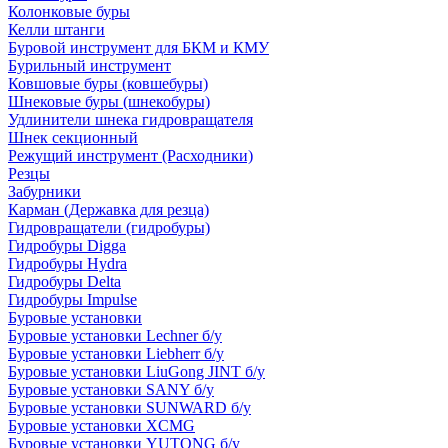
Колонковые буры
Келли штанги
Буровой инструмент для БКМ и КМУ
Бурильный инструмент
Ковшовые буры (ковшебуры)
Шнековые буры (шнекобуры)
Удлинители шнека гидровращателя
Шнек секционный
Режущий инструмент (Расходники)
Резцы
Забурники
Карман (Державка для резца)
Гидровращатели (гидробуры)
Гидробуры Digga
Гидробуры Hydra
Гидробуры Delta
Гидробуры Impulse
Буровые установки
Буровые установки Lechner б/у
Буровые установки Liebherr б/у
Буровые установки LiuGong JINT б/у
Буровые установки SANY б/у
Буровые установки SUNWARD б/у
Буровые установки XCMG
Буровые установки YUTONG б/у