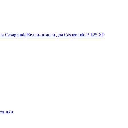
и Casagrande|Келли-штанги для Casagrande B 125 XP
ехники