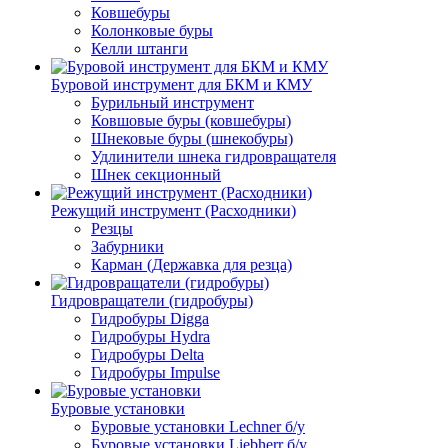
Ковшебуры
Колонковые буры
Келли штанги
Буровой инструмент для БКМ и КМУ
Бурильный инструмент
Ковшовые буры (ковшебуры)
Шнековые буры (шнекобуры)
Удлинители шнека гидровращателя
Шнек секционный
Режущий инструмент (Расходники)
Резцы
Забурники
Карман (Державка для резца)
Гидровращатели (гидробуры)
Гидробуры Digga
Гидробуры Hydra
Гидробуры Delta
Гидробуры Impulse
Буровые установки
Буровые установки Lechner б/у
Буровые установки Liebherr б/у