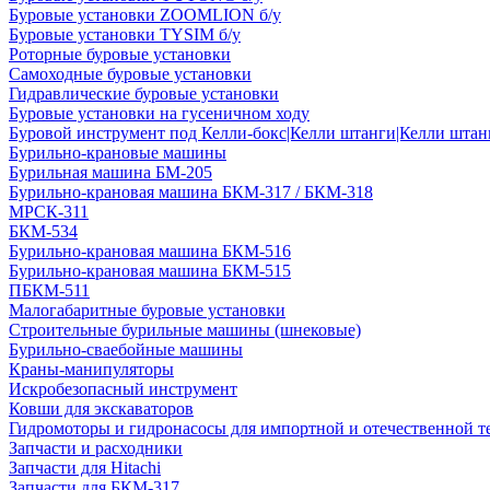
Буровые установки ZOOMLION б/у
Буровые установки TYSIM б/у
Роторные буровые установки
Самоходные буровые установки
Гидравлические буровые установки
Буровые установки на гусеничном ходу
Буровой инструмент под Келли-бокс|Келли штанги|Келли штанг
Бурильно-крановые машины
Бурильная машина БМ-205
Бурильно-крановая машина БКМ-317 / БКМ-318
МРСК-311
БКМ-534
Бурильно-крановая машина БКМ-516
Бурильно-крановая машина БКМ-515
ПБКМ-511
Малогабаритные буровые установки
Строительные бурильные машины (шнековые)
Бурильно-сваебойные машины
Краны-манипуляторы
Искробезопасный инструмент
Ковши для экскаваторов
Гидромоторы и гидронасосы для импортной и отечественной т
Запчасти и расходники
Запчасти для Hitachi
Запчасти для БКМ-317