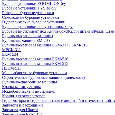
Буровые установки ZOOMLION б/у
Буровые установки TYSIM б/у
Роторные буровые установки
Самоходные буровые установки
Гидравлические буровые установки
Буровые установки на гусеничном ходу
Буровой инструмент под Келли-бокс|Келли штанги|Келли штанг
Бурильно-крановые машины
Бурильная машина БМ-205
Бурильно-крановая машина БКМ-317 / БКМ-318
МРСК-311
БКМ-534
Бурильно-крановая машина БКМ-516
Бурильно-крановая машина БКМ-515
ПБКМ-511
Малогабаритные буровые установки
Строительные бурильные машины (шнековые)
Бурильно-сваебойные машины
Краны-манипуляторы
Искробезопасный инструмент
Ковши для экскаваторов
Гидромоторы и гидронасосы для импортной и отечественной т
Запчасти и расходники
Запчасти для Hitachi
Запчасти для БКМ-317