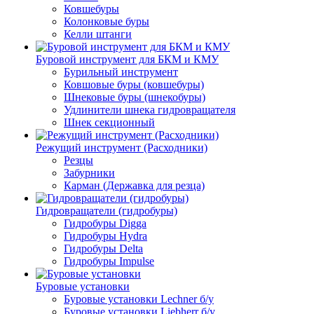
Ковшебуры
Колонковые буры
Келли штанги
Буровой инструмент для БКМ и КМУ
Бурильный инструмент
Ковшовые буры (ковшебуры)
Шнековые буры (шнекобуры)
Удлинители шнека гидровращателя
Шнек секционный
Режущий инструмент (Расходники)
Резцы
Забурники
Карман (Державка для резца)
Гидровращатели (гидробуры)
Гидробуры Digga
Гидробуры Hydra
Гидробуры Delta
Гидробуры Impulse
Буровые установки
Буровые установки Lechner б/у
Буровые установки Liebherr б/у