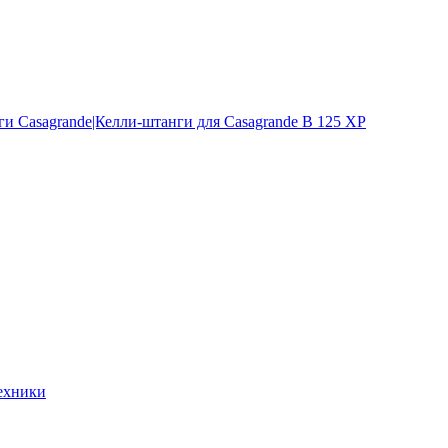
и Casagrande|Келли-штанги для Casagrande B 125 XP
ехники