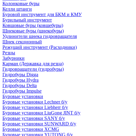
Колонковые буры
Келли штанги
Буровой инструмент для БКМ и КМУ
Бурильный инструмент
Ковшовые буры (ковшебуры)
Шнековые буры (шнекобуры)
Удлинители шнека гидровращателя
Шнек секционный
Режущий инструмент (Расходники)
Резцы
Забурники
Карман (Державка для резца)
Гидровращатели (гидробуры)
Гидробуры Digga
Гидробуры Hydra
Гидробуры Delta
Гидробуры Impulse
Буровые установки
Буровые установки Lechner б/у
Буровые установки Liebherr б/у
Буровые установки LiuGong JINT б/у
Буровые установки SANY б/у
Буровые установки SUNWARD б/у
Буровые установки XCMG
Буровые установки YUTONG б/у