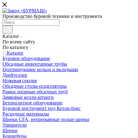
Производство буровой техники и инструмента
Каталог
По всему сайту
По каталогу
Каталог
Буровое оборудование
Обсадные инвентарные трубы
Центрирующие кольца и вкладыши
Дрейтеллер
Ножевая секция
Обсадные столы-осцилляторы
Рамки опорные обсадных труб
Замковые келли-штанги
Бетонолитное оборудование
Буровой инструмент под Келли-бокс
Расходные материалы
Шнеки CFA, непрерывные полые шнеки
Уширители
Шнеки
Ковшебуры