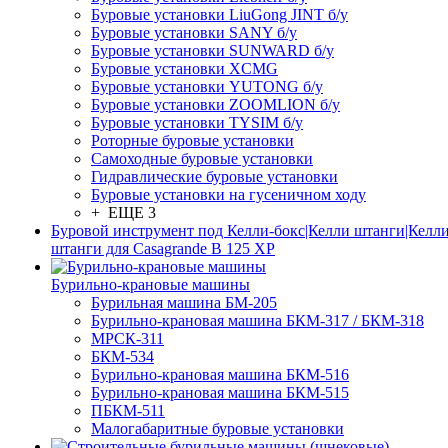
Буровые установки LiuGong JINT б/у
Буровые установки SANY б/у
Буровые установки SUNWARD б/у
Буровые установки XCMG
Буровые установки YUTONG б/у
Буровые установки ZOOMLION б/у
Буровые установки TYSIM б/у
Роторные буровые установки
Самоходные буровые установки
Гидравлические буровые установки
Буровые установки на гусеничном ходу
+ ЕЩЕ 3
Буровой инструмент под Келли-бокс|Келли штанги|Келли
штанги для Casagrande B 125 XP
Бурильно-крановые машины
Бурильная машина БМ-205
Бурильно-крановая машина БКМ-317 / БКМ-318
МРСК-311
БКМ-534
Бурильно-крановая машина БКМ-516
Бурильно-крановая машина БКМ-515
ПБКМ-511
Малогабаритные буровые установки