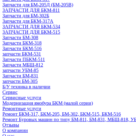
Запчасти для БМ-205Д (БМ-205В)
ЗАПЧАСТИ ДЛЯ БКМ-811
Запчасти для БМ-302Б
Запчасти для БКМ-317А
ЗАПЧАСТИ ДЛЯ БКМ-534
ЗАПЧАСТИ ДЛЯ БКМ-515
Запчасти БМ-308
Запчасти БКМ-318
Запчасти БКМ-516
запчасти БКМ-531
Запчасти ПБКМ-511
Запчасти МБШ-812
запчасти УБМ-85
Запчасти БМ-831
запчасти БМ-305
Б/У техника в наличии
Сервис
Сервисные услуги
Модернизация ямобура БКМ (малой серии)
Ремонтные услуги
Ремонт БКМ-317, БКМ-205, БМ-302, БКМ-515, БКМ-516
Ремонт Буровых машин по типу БМ-811, БМ-831, МБШ-818, У
Отзывы
О компании
О нас