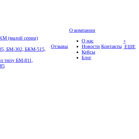
О компании
КМ (малой серии)
О нас
+
Отзывы
Новости
Контакты
ЕЩЕ
5, БМ-302, БКМ-515,
Кейсы
Блог
о типу БМ-811,
85