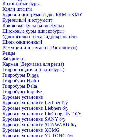
Колонковые буры
Келли штанги
Буровой инструмент для БКМ и КМУ
Бурильный инструмент
Ковшовые буры (ковшебуры)
Шнековые буры (шнекобуры)
Удлинители шнека гидровращателя
Шнек секционный
Режущий инструмент (Расходники)
Резцы
Забурники
Карман (Державка для резца)
Гидровращатели (гидробуры)
Гидробуры Digga
Гидробуры Hydra
Гидробуры Delta
Гидробуры Impulse
Буровые установки
Буровые установки Lechner б/у
Буровые установки Liebherr б/у
Буровые установки LiuGong JINT б/у
Буровые установки SANY б/у
Буровые установки SUNWARD б/у
Буровые установки XCMG
Буровые установки YUTONG б/у