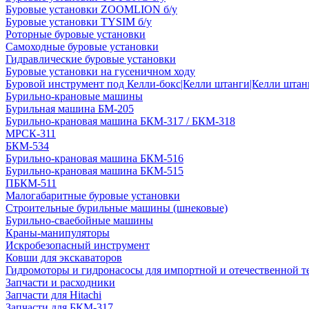
Буровые установки ZOOMLION б/у
Буровые установки TYSIM б/у
Роторные буровые установки
Самоходные буровые установки
Гидравлические буровые установки
Буровые установки на гусеничном ходу
Буровой инструмент под Келли-бокс|Келли штанги|Келли штанг
Бурильно-крановые машины
Бурильная машина БМ-205
Бурильно-крановая машина БКМ-317 / БКМ-318
МРСК-311
БКМ-534
Бурильно-крановая машина БКМ-516
Бурильно-крановая машина БКМ-515
ПБКМ-511
Малогабаритные буровые установки
Строительные бурильные машины (шнековые)
Бурильно-сваебойные машины
Краны-манипуляторы
Искробезопасный инструмент
Ковши для экскаваторов
Гидромоторы и гидронасосы для импортной и отечественной т
Запчасти и расходники
Запчасти для Hitachi
Запчасти для БКМ-317