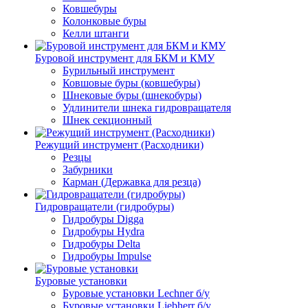
Ковшебуры
Колонковые буры
Келли штанги
Буровой инструмент для БКМ и КМУ
Бурильный инструмент
Ковшовые буры (ковшебуры)
Шнековые буры (шнекобуры)
Удлинители шнека гидровращателя
Шнек секционный
Режущий инструмент (Расходники)
Резцы
Забурники
Карман (Державка для резца)
Гидровращатели (гидробуры)
Гидробуры Digga
Гидробуры Hydra
Гидробуры Delta
Гидробуры Impulse
Буровые установки
Буровые установки Lechner б/у
Буровые установки Liebherr б/у