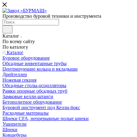
Производство буровой техники и инструмента
Каталог
По всему сайту
По каталогу
Каталог
Буровое оборудование
Обсадные инвентарные трубы
Центрирующие кольца и вкладыши
Дрейтеллер
Ножевая секция
Обсадные столы-осцилляторы
Рамки опорные обсадных труб
Замковые келли-штанги
Бетонолитное оборудование
Буровой инструмент под Келли-бокс
Расходные материалы
Шнеки CFA, непрерывные полые шнеки
Уширители
Шнеки
Ковшебуры