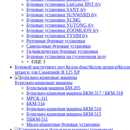
Буровые установки LiuGong JINT б/у
Буровые установки SANY б/у
Буровые установки SUNWARD б/у
Буровые установки XCMG
Буровые установки YUTONG б/у
Буровые установки ZOOMLION б/у
Буровые установки TYSIM б/у
Роторные буровые установки
Самоходные буровые установки
Гидравлические буровые установки
Буровые установки на гусеничном ходу
+ ЕЩЕ 3
Буровой инструмент под Келли-бокс|Келли штанги|Келли
штанги для Casagrande B 125 XP
Бурильно-крановые машины
Бурильная машина БМ-205
Бурильно-крановая машина БКМ-317 / БКМ-318
МРСК-311
БКМ-534
Бурильно-крановая машина БКМ-516
Бурильно-крановая машина БКМ-515
ПБКМ-511
Малогабаритные буровые установки