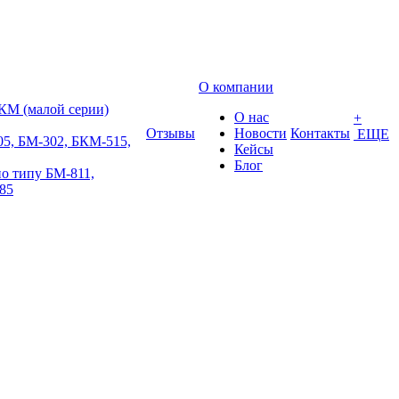
О компании
КМ (малой серии)
О нас
+
Отзывы
Новости
Контакты
ЕЩЕ
5, БМ-302, БКМ-515,
Кейсы
Блог
о типу БМ-811,
85