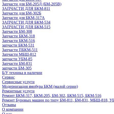
Запчасти для БМ-205Д (БМ-205В)
ЗАПЧАСТИ ДЛЯ БКМ-811
Запчасти для БМ-302Б
Запчасти для БКМ-317А
ЗАПЧАСТИ ДЛЯ БКМ-534
ЗАПЧАСТИ ДЛЯ БКМ-515
Запчасти БМ-308
Запчасти БКМ-318
Запчасти БКМ-516
запчасти БКМ-531
Запчасти ПБКМ-511
Запчасти МБШ-812
запчасти УБМ-85
Запчасти БМ-831
запчасти БМ-305
Б/У техника в наличии
Сервис
Сервисные услуги
Модернизация ямобура БКМ (малой серии)
Ремонтные услуги
Ремонт БКМ-317, БКМ-205, БМ-302, БКМ-515, БКМ-516
Ремонт Буровых машин по типу БМ-811, БМ-831, МБШ-818, У
Отзывы
О компании
О нас