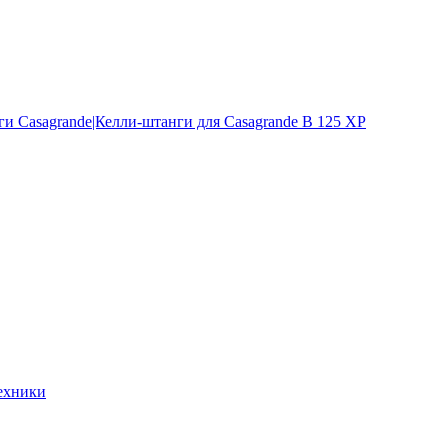
и Casagrande|Келли-штанги для Casagrande B 125 XP
ехники