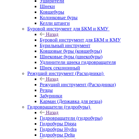
Уширители
Шнеки
Ковшебуры
Колонковые буры
Келли штанги
Буровой инструмент для БКМ и КМУ
Назад
Буровой инструмент для БКМ и КМУ
Бурильный инструмент
Ковшовые буры (ковшебуры)
Шнековые буры (шнекобуры)
Удлинители шнека гидровращателя
Шнек секционный
Режущий инструмент (Расходники)
Назад
Режущий инструмент (Расходники)
Резцы
Забурники
Карман (Державка для резца)
Гидровращатели (гидробуры)
Назад
Гидровращатели (гидробуры)
Гидробуры Digga
Гидробуры Hydra
Гидробуры Delta