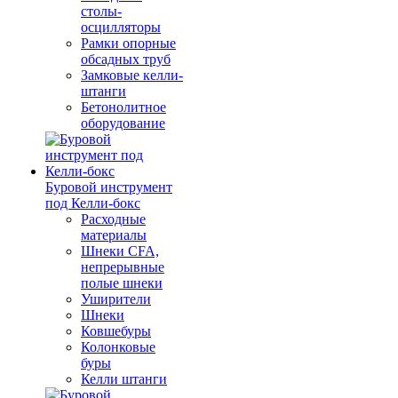
столы-
осцилляторы
Рамки опорные
обсадных труб
Замковые келли-
штанги
Бетонолитное
оборудование
Буровой инструмент
под Келли-бокс
Расходные
материалы
Шнеки CFA,
непрерывные
полые шнеки
Уширители
Шнеки
Ковшебуры
Колонковые
буры
Келли штанги