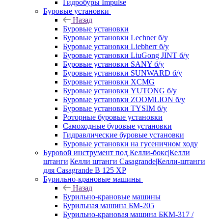
Гидробуры Impulse
Буровые установки
Назад
Буровые установки
Буровые установки Lechner б/у
Буровые установки Liebherr б/у
Буровые установки LiuGong JINT б/у
Буровые установки SANY б/у
Буровые установки SUNWARD б/у
Буровые установки XCMG
Буровые установки YUTONG б/у
Буровые установки ZOOMLION б/у
Буровые установки TYSIM б/у
Роторные буровые установки
Самоходные буровые установки
Гидравлические буровые установки
Буровые установки на гусеничном ходу
Буровой инструмент под Келли-бокс|Келли
штанги|Келли штанги Casagrande|Келли-штанги
для Casagrande B 125 XP
Бурильно-крановые машины
Назад
Бурильно-крановые машины
Бурильная машина БМ-205
Бурильно-крановая машина БКМ-317 /