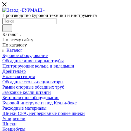
Производство буровой техники и инструмента
Каталог
По всему сайту
По каталогу
Каталог
Буровое оборудование
Обсадные инвентарные трубы
Центрирующие кольца и вкладыши
Дрейтеллер
Ножевая секция
Обсадные столы-осцилляторы
Рамки опорные обсадных труб
Замковые келли-штанги
Бетонолитное оборудование
Буровой инструмент под Келли-бокс
Расходные материалы
Шнеки CFA, непрерывные полые шнеки
Уширители
Шнеки
Ковшебуры