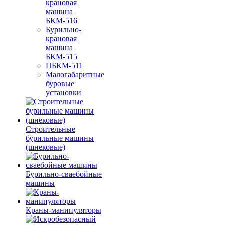
крановая
машина
БКМ-516
Бурильно-
крановая
машина
БКМ-515
ПБКМ-511
Малогабаритные
буровые
установки
Строительные
бурильные машины
(шнековые)
Бурильно-сваебойные
машины
Краны-манипуляторы