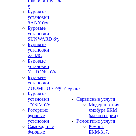
LiuGong JINT б/
у
Буровые
установки
SANY б/у
Буровые
установки
SUNWARD б/у
Буровые
установки
XCMG
Буровые
установки
YUTONG б/у
Буровые
установки
ZOOMLION б/у
Сервис
Буровые
установки
Сервисные услуги
TYSIM б/у
Модернизация
Роторные
ямобура БКМ
буровые
(малой серии)
установки
Ремонтные услуги
Самоходные
Ремонт
буровые
БКМ-317,