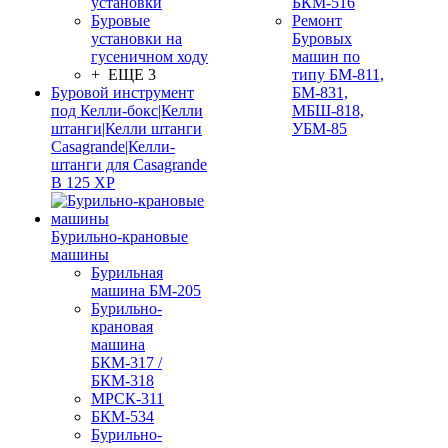
установки
БКМ-516
Буровые
Ремонт
установки на
Буровых
гусеничном ходу
машин по
+ ЕЩЕ 3
типу БМ-811,
Буровой инструмент
БМ-831,
под Келли-бокс|Келли
МБШ-818,
штанги|Келли штанги
УБМ-85
Casagrande|Келли-
штанги для Casagrande
B 125 XP
Бурильно-крановые
машины
Бурильная
машина БМ-205
Бурильно-
крановая
машина
БКМ-317 /
БКМ-318
МРСК-311
БКМ-534
Бурильно-