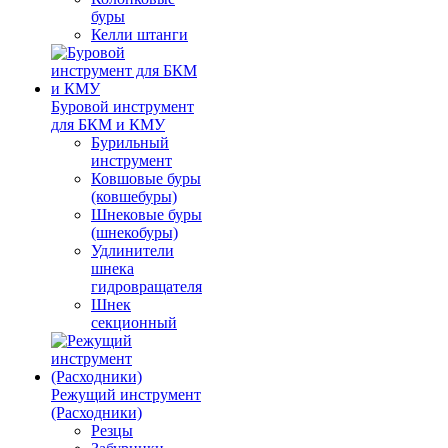
буры
Келли штанги
Буровой инструмент
для БКМ и КМУ
Бурильный
инструмент
Ковшовые буры
(ковшебуры)
Шнековые буры
(шнекобуры)
Удлинители
шнека
гидровращателя
Шнек
секционный
Режущий инструмент
(Расходники)
Резцы