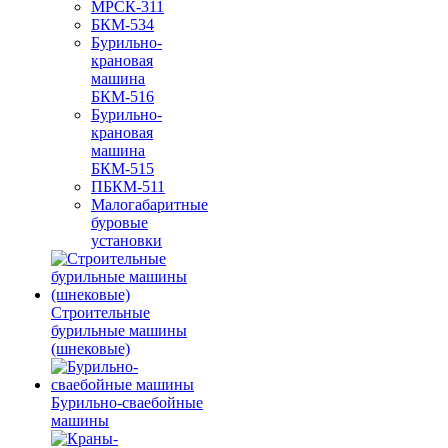
МРСК-311
БКМ-534
Бурильно-
крановая
машина
БКМ-516
Бурильно-
крановая
машина
БКМ-515
ПБКМ-511
Малогабаритные
буровые
установки
Строительные
бурильные машины
(шнековые)
Бурильно-сваебойные
машины