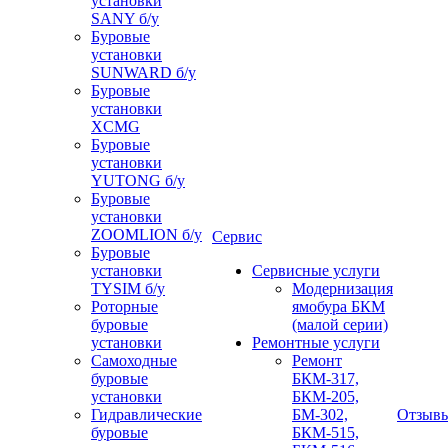
установки
SANY б/у
Буровые
установки
SUNWARD б/у
Буровые
установки
XCMG
Буровые
установки
YUTONG б/у
Буровые
установки
ZOOMLION б/у
Сервис
Буровые
установки
Сервисные услуги
TYSIM б/у
Модернизация
Роторные
ямобура БКМ
буровые
(малой серии)
установки
Ремонтные услуги
Самоходные
Ремонт
буровые
БКМ-317,
установки
БКМ-205,
Гидравлические
БМ-302,
Отзыв
буровые
БКМ-515,