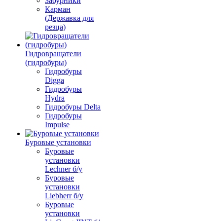
Забурники
Карман
(Державка для
резца)
Гидровращатели
(гидробуры)
Гидробуры
Digga
Гидробуры
Hydra
Гидробуры Delta
Гидробуры
Impulse
Буровые установки
Буровые
установки
Lechner б/у
Буровые
установки
Liebherr б/у
Буровые
установки