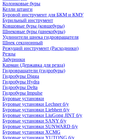
Колонковые буры
Келли штанги
Буровой инструмент для БКМ и КМУ
Бурильный инструмент
Ковшовые буры (ковшебуры)
Шнековые буры (шнекобуры)
Удлинители шнека гидровращателя
Шнек секционный
Режущий инструмент (Расходники)
Резцы
Забурники
Карман (Державка для резца)
Гидровращатели (гидробуры)
Гидробуры Digga
Гидробуры Hydra
Гидробуры Delta
Гидробуры Impulse
Буровые установки
Буровые установки Lechner б/у
Буровые установки Liebherr б/у
Буровые установки LiuGong JINT б/у
Буровые установки SANY б/у
Буровые установки SUNWARD б/у
Буровые установки XCMG
Буровые установки YUTONG б/у