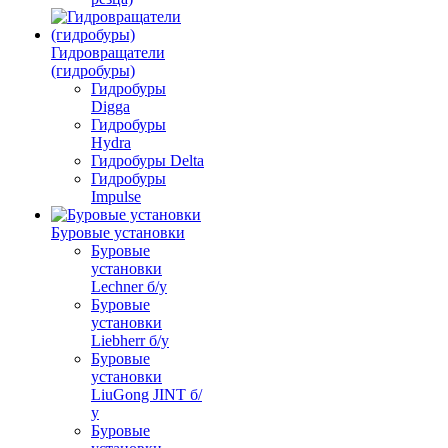
Гидровращатели
(гидробуры)
Гидробуры
Digga
Гидробуры
Hydra
Гидробуры Delta
Гидробуры
Impulse
Буровые установки
Буровые
установки
Lechner б/у
Буровые
установки
Liebherr б/у
Буровые
установки
LiuGong JINT б/
у
Буровые