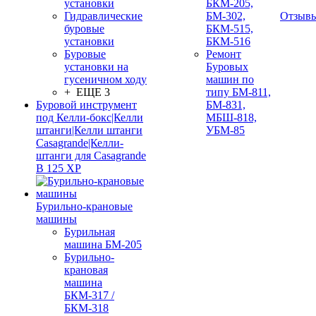
установки
БКМ-205,
Гидравлические
БМ-302,
Отзыв
буровые
БКМ-515,
установки
БКМ-516
Буровые
Ремонт
установки на
Буровых
гусеничном ходу
машин по
+ ЕЩЕ 3
типу БМ-811,
Буровой инструмент
БМ-831,
под Келли-бокс|Келли
МБШ-818,
штанги|Келли штанги
УБМ-85
Casagrande|Келли-
штанги для Casagrande
B 125 XP
Бурильно-крановые
машины
Бурильная
машина БМ-205
Бурильно-
крановая
машина
БКМ-317 /
БКМ-318