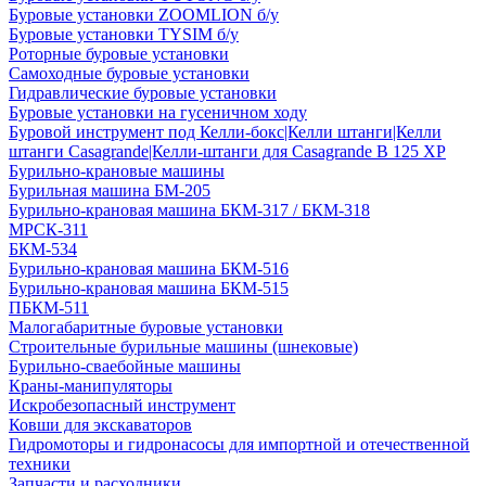
Буровые установки ZOOMLION б/у
Буровые установки TYSIM б/у
Роторные буровые установки
Самоходные буровые установки
Гидравлические буровые установки
Буровые установки на гусеничном ходу
Буровой инструмент под Келли-бокс|Келли штанги|Келли
штанги Casagrande|Келли-штанги для Casagrande B 125 XP
Бурильно-крановые машины
Бурильная машина БМ-205
Бурильно-крановая машина БКМ-317 / БКМ-318
МРСК-311
БКМ-534
Бурильно-крановая машина БКМ-516
Бурильно-крановая машина БКМ-515
ПБКМ-511
Малогабаритные буровые установки
Строительные бурильные машины (шнековые)
Бурильно-сваебойные машины
Краны-манипуляторы
Искробезопасный инструмент
Ковши для экскаваторов
Гидромоторы и гидронасосы для импортной и отечественной
техники
Запчасти и расходники