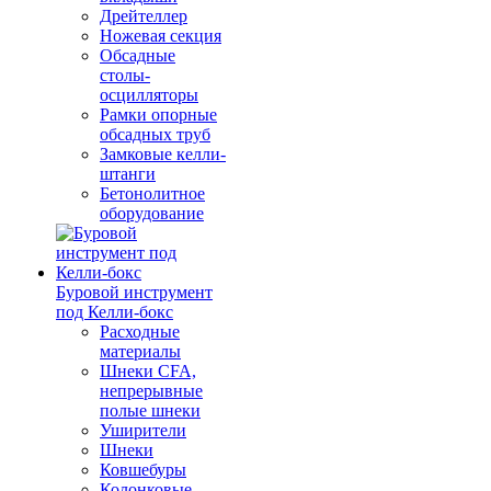
Дрейтеллер
Ножевая секция
Обсадные
столы-
осцилляторы
Рамки опорные
обсадных труб
Замковые келли-
штанги
Бетонолитное
оборудование
Буровой инструмент
под Келли-бокс
Расходные
материалы
Шнеки CFA,
непрерывные
полые шнеки
Уширители
Шнеки
Ковшебуры
Колонковые