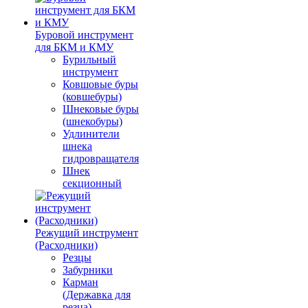
Буровой инструмент
для БКМ и КМУ
Бурильный
инструмент
Ковшовые буры
(ковшебуры)
Шнековые буры
(шнекобуры)
Удлинители
шнека
гидровращателя
Шнек
секционный
Режущий инструмент
(Расходники)
Резцы
Забурники
Карман
(Державка для
резца)