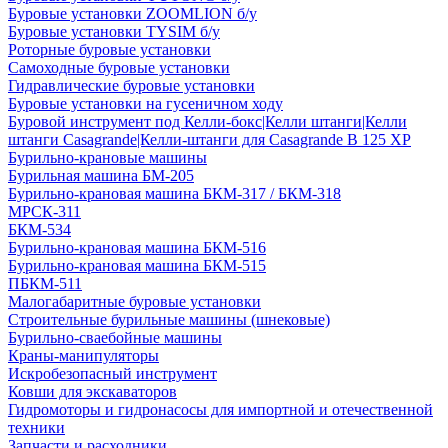
Буровые установки ZOOMLION б/у
Буровые установки TYSIM б/у
Роторные буровые установки
Самоходные буровые установки
Гидравлические буровые установки
Буровые установки на гусеничном ходу
Буровой инструмент под Келли-бокс|Келли штанги|Келли
штанги Casagrande|Келли-штанги для Casagrande B 125 XP
Бурильно-крановые машины
Бурильная машина БМ-205
Бурильно-крановая машина БКМ-317 / БКМ-318
МРСК-311
БКМ-534
Бурильно-крановая машина БКМ-516
Бурильно-крановая машина БКМ-515
ПБКМ-511
Малогабаритные буровые установки
Строительные бурильные машины (шнековые)
Бурильно-сваебойные машины
Краны-манипуляторы
Искробезопасный инструмент
Ковши для экскаваторов
Гидромоторы и гидронасосы для импортной и отечественной
техники
Запчасти и расходники