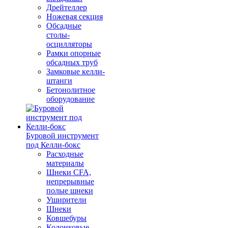
Дрейтеллер
Ножевая секция
Обсадные
столы-
осцилляторы
Рамки опорные
обсадных труб
Замковые келли-
штанги
Бетонолитное
оборудование
Буровой инструмент
под Келли-бокс
Расходные
материалы
Шнеки CFA,
непрерывные
полые шнеки
Уширители
Шнеки
Ковшебуры
Колонковые