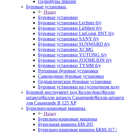
Гидробуры Impulse
Буровые установки
Назад
Буровые установки
Буровые установки Lechner б/у
Буровые установки Liebherr б/у
Буровые установки LiuGong JINT б/у
Буровые установки SANY б/у
Буровые установки SUNWARD б/у
Буровые установки XCMG
Буровые установки YUTONG б/у
Буровые установки ZOOMLION б/у
Буровые установки TYSIM б/у
Роторные буровые установки
Самоходные буровые установки
Гидравлические буровые установки
Буровые установки на гусеничном ходу
Буровой инструмент под Келли-бокс|Келли
штанги|Келли штанги Casagrande|Келли-штанги
для Casagrande B 125 XP
Бурильно-крановые машины
Назад
Бурильно-крановые машины
Бурильная машина БМ-205
Бурильно-крановая машина БКМ-317 /