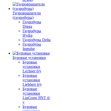
Гидровращатели
(гидробуры)
Гидробуры
Digga
Гидробуры
Hydra
Гидробуры Delta
Гидробуры
Impulse
Буровые установки
Буровые
установки
Lechner б/у
Буровые
установки
Liebherr б/у
Буровые
установки
LiuGong JINT б/
у
Буровые