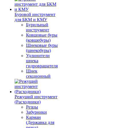
Буровой инструмент
для БКМ и КМУ
Бурильный
инструмент
Ковшовые буры
(ковшебуры)
Шнековые буры
(шнекобуры)
Удлинители
шнека
гидровращателя
Шнек
секционный
Режущий инструмент
(Расходники)
Резцы
Забурники
Карман
(Державка для
резца)