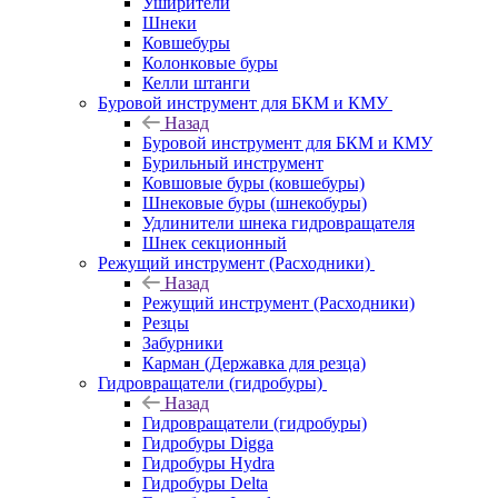
Уширители
Шнеки
Ковшебуры
Колонковые буры
Келли штанги
Буровой инструмент для БКМ и КМУ
Назад
Буровой инструмент для БКМ и КМУ
Бурильный инструмент
Ковшовые буры (ковшебуры)
Шнековые буры (шнекобуры)
Удлинители шнека гидровращателя
Шнек секционный
Режущий инструмент (Расходники)
Назад
Режущий инструмент (Расходники)
Резцы
Забурники
Карман (Державка для резца)
Гидровращатели (гидробуры)
Назад
Гидровращатели (гидробуры)
Гидробуры Digga
Гидробуры Hydra
Гидробуры Delta