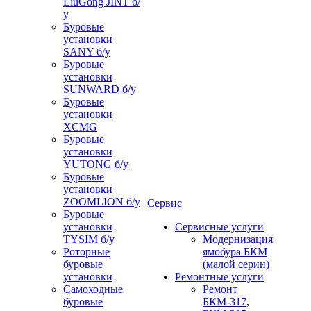
LiuGong JINT б/
у
Буровые
установки
SANY б/у
Буровые
установки
SUNWARD б/у
Буровые
установки
XCMG
Буровые
установки
YUTONG б/у
Буровые
установки
ZOOMLION б/у
Сервис
Буровые
установки
Сервисные услуги
TYSIM б/у
Модернизация
Роторные
ямобура БКМ
буровые
(малой серии)
установки
Ремонтные услуги
Самоходные
Ремонт
буровые
БКМ-317,