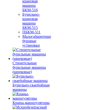
крановая
машина
БКМ-516
Бурильно-
крановая
машина
БКМ-515
ПБКМ-511
Малогабаритные
буровые
установки
Строительные
бурильные машины
(шнековые)
Бурильно-сваебойные
машины
Краны-манипуляторы