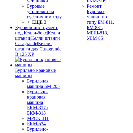
установки
БКМ-516
Буровые
Ремонт
установки на
Буровых
гусеничном ходу
машин по
+ ЕЩЕ 3
типу БМ-811,
Буровой инструмент
БМ-831,
под Келли-бокс|Келли
МБШ-818,
штанги|Келли штанги
УБМ-85
Casagrande|Келли-
штанги для Casagrande
B 125 XP
Бурильно-крановые
машины
Бурильная
машина БМ-205
Бурильно-
крановая
машина
БКМ-317 /
БКМ-318
МРСК-311
БКМ-534
Бурильно-