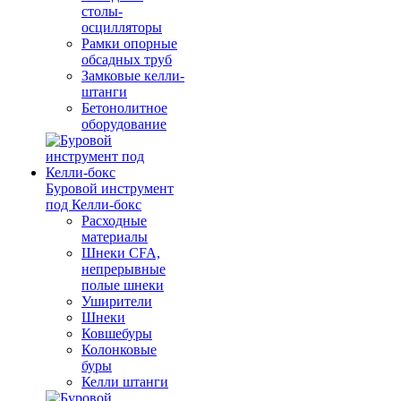
столы-
осцилляторы
Рамки опорные
обсадных труб
Замковые келли-
штанги
Бетонолитное
оборудование
Буровой инструмент
под Келли-бокс
Расходные
материалы
Шнеки CFA,
непрерывные
полые шнеки
Уширители
Шнеки
Ковшебуры
Колонковые
буры
Келли штанги