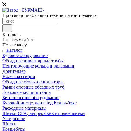
Производство буровой техники и инструмента
Каталог
По всему сайту
По каталогу
Каталог
Буровое оборудование
Обсадные инвентарные трубы
Центрирующие кольца и вкладыши
Дрейтеллер
Ножевая секция
Обсадные столы-осцилляторы
Рамки опорные обсадных труб
Замковые келли-штанги
Бетонолитное оборудование
Буровой инструмент под Келли-бокс
Расходные материалы
Шнеки CFA, непрерывные полые шнеки
Уширители
Шнеки
Ковшебуры