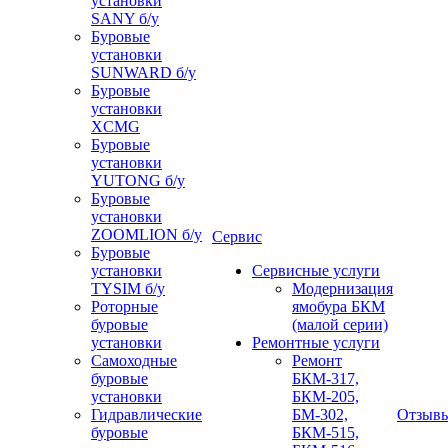
установки
SANY б/у
Буровые
установки
SUNWARD б/у
Буровые
установки
XCMG
Буровые
установки
YUTONG б/у
Буровые
установки
ZOOMLION б/у
Сервис
Буровые
установки
Сервисные услуги
TYSIM б/у
Модернизация
Роторные
ямобура БКМ
буровые
(малой серии)
установки
Ремонтные услуги
Самоходные
Ремонт
буровые
БКМ-317,
установки
БКМ-205,
Гидравлические
БМ-302,
Отзыв
буровые
БКМ-515,