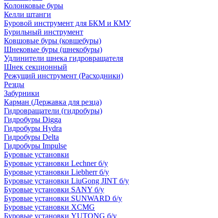
Колонковые буры
Келли штанги
Буровой инструмент для БКМ и КМУ
Бурильный инструмент
Ковшовые буры (ковшебуры)
Шнековые буры (шнекобуры)
Удлинители шнека гидровращателя
Шнек секционный
Режущий инструмент (Расходники)
Резцы
Забурники
Карман (Державка для резца)
Гидровращатели (гидробуры)
Гидробуры Digga
Гидробуры Hydra
Гидробуры Delta
Гидробуры Impulse
Буровые установки
Буровые установки Lechner б/у
Буровые установки Liebherr б/у
Буровые установки LiuGong JINT б/у
Буровые установки SANY б/у
Буровые установки SUNWARD б/у
Буровые установки XCMG
Буровые установки YUTONG б/у