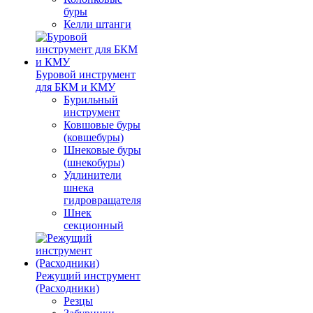
буры
Келли штанги
Буровой инструмент
для БКМ и КМУ
Бурильный
инструмент
Ковшовые буры
(ковшебуры)
Шнековые буры
(шнекобуры)
Удлинители
шнека
гидровращателя
Шнек
секционный
Режущий инструмент
(Расходники)
Резцы