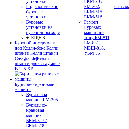
установки
БКМ-205,
Гидравлические
БМ-302,
Отзыв
буровые
БКМ-515,
установки
БКМ-516
Буровые
Ремонт
установки на
Буровых
гусеничном ходу
машин по
+ ЕЩЕ 3
типу БМ-811,
Буровой инструмент
БМ-831,
под Келли-бокс|Келли
МБШ-818,
штанги|Келли штанги
УБМ-85
Casagrande|Келли-
штанги для Casagrande
B 125 XP
Бурильно-крановые
машины
Бурильная
машина БМ-205
Бурильно-
крановая
машина
БКМ-317 /
БКМ-318