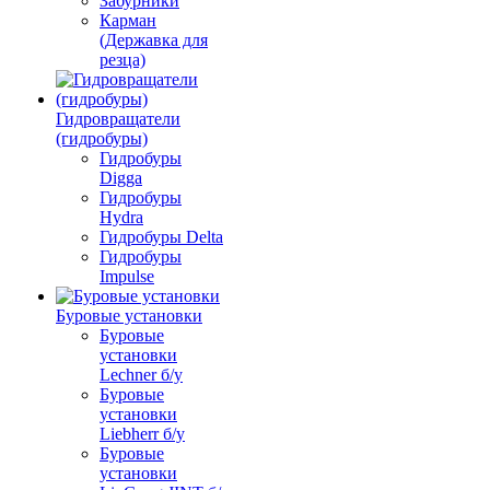
Забурники
Карман
(Державка для
резца)
Гидровращатели
(гидробуры)
Гидробуры
Digga
Гидробуры
Hydra
Гидробуры Delta
Гидробуры
Impulse
Буровые установки
Буровые
установки
Lechner б/у
Буровые
установки
Liebherr б/у
Буровые
установки