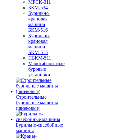
МРСК-311
БКМ-534
Бурильно-
крановая
машина
БКМ-516
Бурильно-
крановая
машина
БКМ-515
ПБКМ-511
Малогабаритные
буровые
установки
Строительные
бурильные машины
(шнековые)
Бурильно-сваебойные
машины