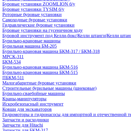
Буровые установки ZOOMLION б/у
Буровые установки TYSIM б/у
Роторные буровые установки
Самоходные буровые установки
Гидравлические буровые установки
Буровые установки на гусеничном ходу
Буровой инструмент под Келли-бокс|Келли штанги|Келли штанг
Бурильно-крановые машины
Бурильная машина БМ-205
Бурильно-крановая машина БКМ-317 / БКМ-318
МРСК-311
БКМ-534
Бурильно-крановая машина БКМ-516
Бурильно-крановая машина БКМ-515
ПБКМ-511
Малогабаритные буровые установки
Строительные бурильные машины (шнековые)
Бурильно-сваебойные машины
Краны-манипуляторы
Искробезопасный инструмент
Ковши для экскаваторов
Гидромоторы и гидронасосы для импортной и отечественной т
Запчасти и расходники
Запчасти для Hitachi
Запчасти для БКМ-317