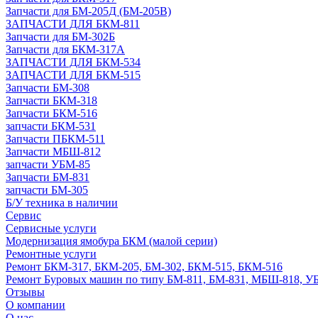
Запчасти для БМ-205Д (БМ-205В)
ЗАПЧАСТИ ДЛЯ БКМ-811
Запчасти для БМ-302Б
Запчасти для БКМ-317А
ЗАПЧАСТИ ДЛЯ БКМ-534
ЗАПЧАСТИ ДЛЯ БКМ-515
Запчасти БМ-308
Запчасти БКМ-318
Запчасти БКМ-516
запчасти БКМ-531
Запчасти ПБКМ-511
Запчасти МБШ-812
запчасти УБМ-85
Запчасти БМ-831
запчасти БМ-305
Б/У техника в наличии
Сервис
Сервисные услуги
Модернизация ямобура БКМ (малой серии)
Ремонтные услуги
Ремонт БКМ-317, БКМ-205, БМ-302, БКМ-515, БКМ-516
Ремонт Буровых машин по типу БМ-811, БМ-831, МБШ-818, У
Отзывы
О компании
О нас