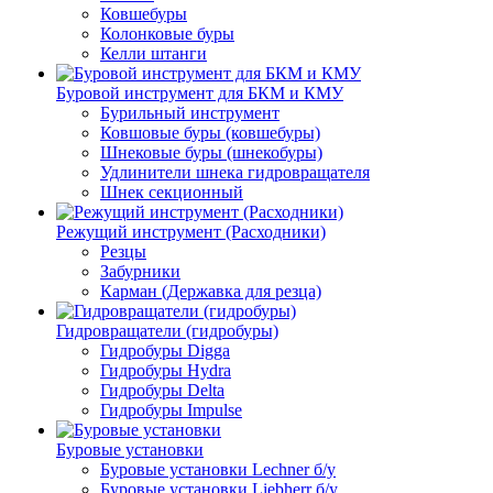
Ковшебуры
Колонковые буры
Келли штанги
Буровой инструмент для БКМ и КМУ
Бурильный инструмент
Ковшовые буры (ковшебуры)
Шнековые буры (шнекобуры)
Удлинители шнека гидровращателя
Шнек секционный
Режущий инструмент (Расходники)
Резцы
Забурники
Карман (Державка для резца)
Гидровращатели (гидробуры)
Гидробуры Digga
Гидробуры Hydra
Гидробуры Delta
Гидробуры Impulse
Буровые установки
Буровые установки Lechner б/у
Буровые установки Liebherr б/у