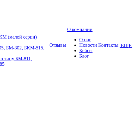
О компании
КМ (малой серии)
О нас
+
Отзывы
Новости
Контакты
ЕЩЕ
5, БМ-302, БКМ-515,
Кейсы
Блог
о типу БМ-811,
85