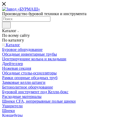
Производство буровой техники и инструмента
Каталог
По всему сайту
По каталогу
Каталог
Буровое оборудование
Обсадные инвентарные трубы
Центрирующие кольца и вкладыши
Дрейтеллер
Ножевая секция
Обсадные столы-осцилляторы
Рамки опорные обсадных труб
Замковые келли-штанги
Бетонолитное оборудование
Буровой инструмент под Келли-бокс
Расходные материалы
Шнеки CFA, непрерывные полые шнеки
Уширители
Шнеки
Ковшебуры