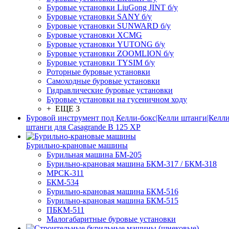
Буровые установки LiuGong JINT б/у
Буровые установки SANY б/у
Буровые установки SUNWARD б/у
Буровые установки XCMG
Буровые установки YUTONG б/у
Буровые установки ZOOMLION б/у
Буровые установки TYSIM б/у
Роторные буровые установки
Самоходные буровые установки
Гидравлические буровые установки
Буровые установки на гусеничном ходу
+ ЕЩЕ 3
Буровой инструмент под Келли-бокс|Келли штанги|Келли
штанги для Casagrande B 125 XP
Бурильно-крановые машины
Бурильная машина БМ-205
Бурильно-крановая машина БКМ-317 / БКМ-318
МРСК-311
БКМ-534
Бурильно-крановая машина БКМ-516
Бурильно-крановая машина БКМ-515
ПБКМ-511
Малогабаритные буровые установки