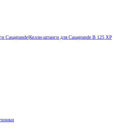
и Casagrande|Келли-штанги для Casagrande B 125 XP
ехники