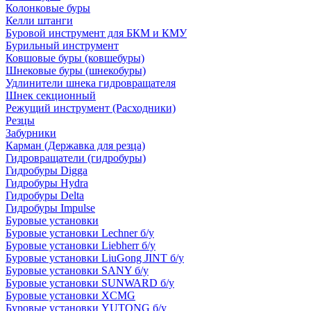
Колонковые буры
Келли штанги
Буровой инструмент для БКМ и КМУ
Бурильный инструмент
Ковшовые буры (ковшебуры)
Шнековые буры (шнекобуры)
Удлинители шнека гидровращателя
Шнек секционный
Режущий инструмент (Расходники)
Резцы
Забурники
Карман (Державка для резца)
Гидровращатели (гидробуры)
Гидробуры Digga
Гидробуры Hydra
Гидробуры Delta
Гидробуры Impulse
Буровые установки
Буровые установки Lechner б/у
Буровые установки Liebherr б/у
Буровые установки LiuGong JINT б/у
Буровые установки SANY б/у
Буровые установки SUNWARD б/у
Буровые установки XCMG
Буровые установки YUTONG б/у