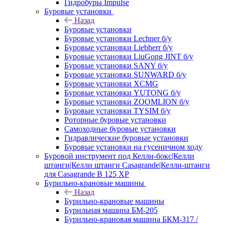
Гидробуры Impulse
Буровые установки
Назад
Буровые установки
Буровые установки Lechner б/у
Буровые установки Liebherr б/у
Буровые установки LiuGong JINT б/у
Буровые установки SANY б/у
Буровые установки SUNWARD б/у
Буровые установки XCMG
Буровые установки YUTONG б/у
Буровые установки ZOOMLION б/у
Буровые установки TYSIM б/у
Роторные буровые установки
Самоходные буровые установки
Гидравлические буровые установки
Буровые установки на гусеничном ходу
Буровой инструмент под Келли-бокс|Келли
штанги|Келли штанги Casagrande|Келли-штанги
для Casagrande B 125 XP
Бурильно-крановые машины
Назад
Бурильно-крановые машины
Бурильная машина БМ-205
Бурильно-крановая машина БКМ-317 /