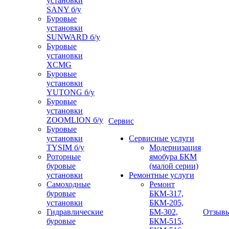
установки
SANY б/у
Буровые
установки
SUNWARD б/у
Буровые
установки
XCMG
Буровые
установки
YUTONG б/у
Буровые
установки
ZOOMLION б/у
Сервис
Буровые
установки
Сервисные услуги
TYSIM б/у
Модернизация
Роторные
ямобура БКМ
буровые
(малой серии)
установки
Ремонтные услуги
Самоходные
Ремонт
буровые
БКМ-317,
установки
БКМ-205,
Гидравлические
БМ-302,
Отзыв
буровые
БКМ-515,