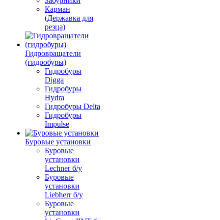
Забурники
Карман
(Державка для
резца)
Гидровращатели
(гидробуры)
Гидробуры
Digga
Гидробуры
Hydra
Гидробуры Delta
Гидробуры
Impulse
Буровые установки
Буровые
установки
Lechner б/у
Буровые
установки
Liebherr б/у
Буровые
установки