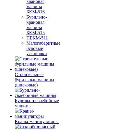
крановая
машина
БКМ-516
Бурильно-
крановая
машина
БКМ-515
ПБКМ-511
Малогабаритные
буровые
установки
Строительные
бурильные машины
(шнековые)
Бурильно-сваебойные
машины
Краны-манипуляторы