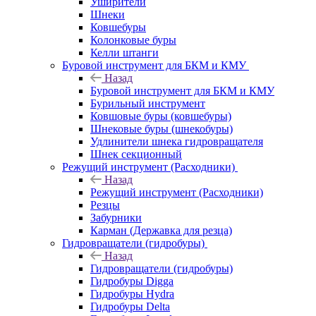
Уширители
Шнеки
Ковшебуры
Колонковые буры
Келли штанги
Буровой инструмент для БКМ и КМУ
Назад
Буровой инструмент для БКМ и КМУ
Бурильный инструмент
Ковшовые буры (ковшебуры)
Шнековые буры (шнекобуры)
Удлинители шнека гидровращателя
Шнек секционный
Режущий инструмент (Расходники)
Назад
Режущий инструмент (Расходники)
Резцы
Забурники
Карман (Державка для резца)
Гидровращатели (гидробуры)
Назад
Гидровращатели (гидробуры)
Гидробуры Digga
Гидробуры Hydra
Гидробуры Delta