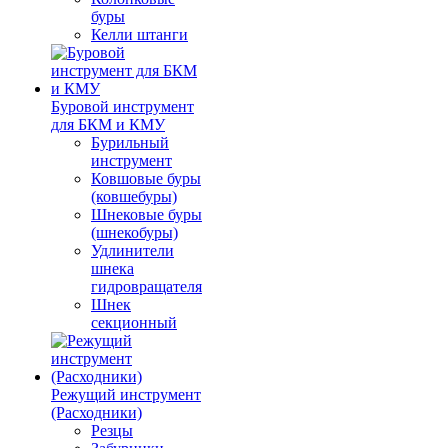
буры
Келли штанги
Буровой инструмент
для БКМ и КМУ
Бурильный
инструмент
Ковшовые буры
(ковшебуры)
Шнековые буры
(шнекобуры)
Удлинители
шнека
гидровращателя
Шнек
секционный
Режущий инструмент
(Расходники)
Резцы