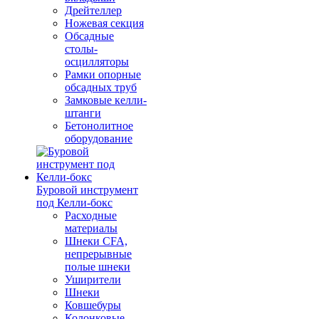
Дрейтеллер
Ножевая секция
Обсадные
столы-
осцилляторы
Рамки опорные
обсадных труб
Замковые келли-
штанги
Бетонолитное
оборудование
Буровой инструмент
под Келли-бокс
Расходные
материалы
Шнеки CFA,
непрерывные
полые шнеки
Уширители
Шнеки
Ковшебуры
Колонковые