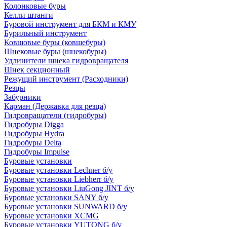
Колонковые буры
Келли штанги
Буровой инструмент для БКМ и КМУ
Бурильный инструмент
Ковшовые буры (ковшебуры)
Шнековые буры (шнекобуры)
Удлинители шнека гидровращателя
Шнек секционный
Режущий инструмент (Расходники)
Резцы
Забурники
Карман (Державка для резца)
Гидровращатели (гидробуры)
Гидробуры Digga
Гидробуры Hydra
Гидробуры Delta
Гидробуры Impulse
Буровые установки
Буровые установки Lechner б/у
Буровые установки Liebherr б/у
Буровые установки LiuGong JINT б/у
Буровые установки SANY б/у
Буровые установки SUNWARD б/у
Буровые установки XCMG
Буровые установки YUTONG б/у