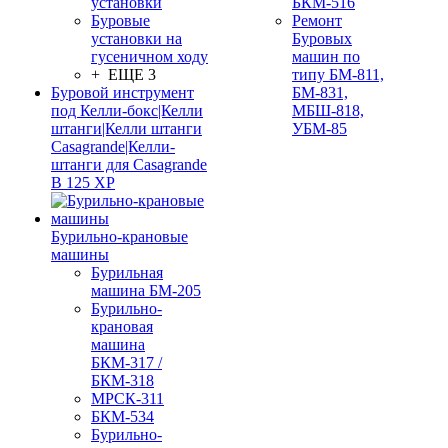
установки
БКМ-516
Буровые
Ремонт
установки на
Буровых
гусеничном ходу
машин по
+ ЕЩЕ 3
типу БМ-811,
Буровой инструмент
БМ-831,
под Келли-бокс|Келли
МБШ-818,
штанги|Келли штанги
УБМ-85
Casagrande|Келли-
штанги для Casagrande
B 125 XP
Бурильно-крановые
машины
Бурильная
машина БМ-205
Бурильно-
крановая
машина
БКМ-317 /
БКМ-318
МРСК-311
БКМ-534
Бурильно-