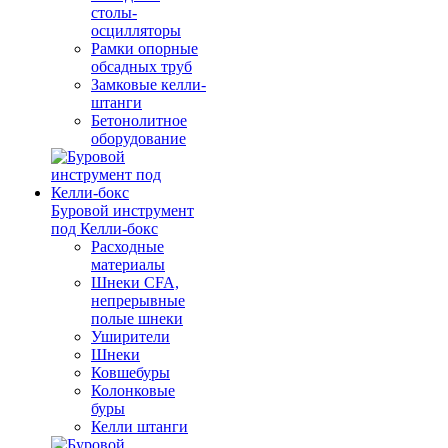
столы-
осцилляторы
Рамки опорные
обсадных труб
Замковые келли-
штанги
Бетонолитное
оборудование
Буровой инструмент
под Келли-бокс
Расходные
материалы
Шнеки CFA,
непрерывные
полые шнеки
Уширители
Шнеки
Ковшебуры
Колонковые
буры
Келли штанги