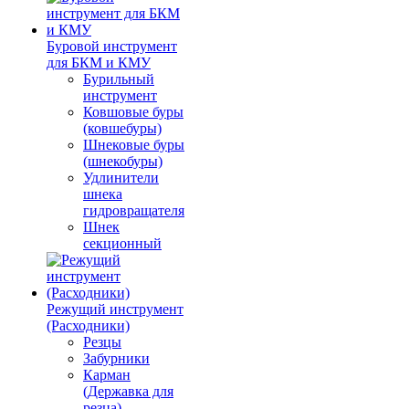
Буровой инструмент
для БКМ и КМУ
Бурильный
инструмент
Ковшовые буры
(ковшебуры)
Шнековые буры
(шнекобуры)
Удлинители
шнека
гидровращателя
Шнек
секционный
Режущий инструмент
(Расходники)
Резцы
Забурники
Карман
(Державка для
резца)