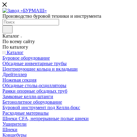
Производство буровой техники и инструмента
Каталог
По всему сайту
По каталогу
Каталог
Буровое оборудование
Обсадные инвентарные трубы
Центрирующие кольца и вкладыши
Дрейтеллер
Ножевая секция
Обсадные столы-осцилляторы
Рамки опорные обсадных труб
Замковые келли-штанги
Бетонолитное оборудование
Буровой инструмент под Келли-бокс
Расходные материалы
Шнеки CFA, непрерывные полые шнеки
Уширители
Шнеки
Ковшебуры