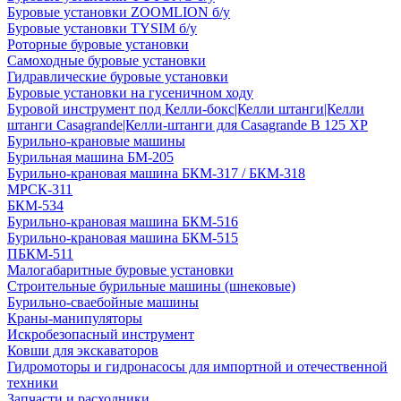
Буровые установки ZOOMLION б/у
Буровые установки TYSIM б/у
Роторные буровые установки
Самоходные буровые установки
Гидравлические буровые установки
Буровые установки на гусеничном ходу
Буровой инструмент под Келли-бокс|Келли штанги|Келли
штанги Casagrande|Келли-штанги для Casagrande B 125 XP
Бурильно-крановые машины
Бурильная машина БМ-205
Бурильно-крановая машина БКМ-317 / БКМ-318
МРСК-311
БКМ-534
Бурильно-крановая машина БКМ-516
Бурильно-крановая машина БКМ-515
ПБКМ-511
Малогабаритные буровые установки
Строительные бурильные машины (шнековые)
Бурильно-сваебойные машины
Краны-манипуляторы
Искробезопасный инструмент
Ковши для экскаваторов
Гидромоторы и гидронасосы для импортной и отечественной
техники
Запчасти и расходники