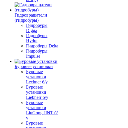
Гидровращатели
(гидробуры)
Гидробуры
Digga
Гидробуры
Hydra
Гидробуры Delta
Гидробуры
Impulse
Буровые установки
Буровые
установки
Lechner б/у
Буровые
установки
Liebherr б/у
Буровые
установки
LiuGong JINT б/
у
Буровые