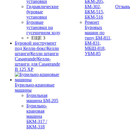
установки
БКМ-205,
Гидравлические
БМ-302,
Отзыв
буровые
БКМ-515,
установки
БКМ-516
Буровые
Ремонт
установки на
Буровых
гусеничном ходу
машин по
+ ЕЩЕ 3
типу БМ-811,
Буровой инструмент
БМ-831,
под Келли-бокс|Келли
МБШ-818,
штанги|Келли штанги
УБМ-85
Casagrande|Келли-
штанги для Casagrande
B 125 XP
Бурильно-крановые
машины
Бурильная
машина БМ-205
Бурильно-
крановая
машина
БКМ-317 /
БКМ-318