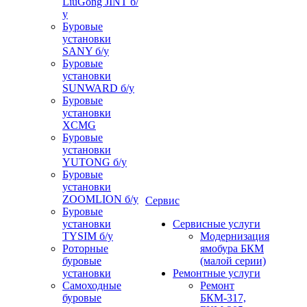
LiuGong JINT б/
у
Буровые
установки
SANY б/у
Буровые
установки
SUNWARD б/у
Буровые
установки
XCMG
Буровые
установки
YUTONG б/у
Буровые
установки
ZOOMLION б/у
Сервис
Буровые
установки
Сервисные услуги
TYSIM б/у
Модернизация
Роторные
ямобура БКМ
буровые
(малой серии)
установки
Ремонтные услуги
Самоходные
Ремонт
буровые
БКМ-317,