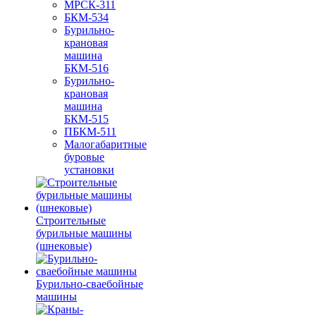
МРСК-311
БКМ-534
Бурильно-
крановая
машина
БКМ-516
Бурильно-
крановая
машина
БКМ-515
ПБКМ-511
Малогабаритные
буровые
установки
Строительные
бурильные машины
(шнековые)
Бурильно-сваебойные
машины