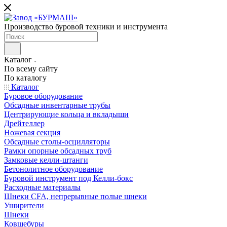
Производство буровой техники и инструмента
Каталог
По всему сайту
По каталогу
Каталог
Буровое оборудование
Обсадные инвентарные трубы
Центрирующие кольца и вкладыши
Дрейтеллер
Ножевая секция
Обсадные столы-осцилляторы
Рамки опорные обсадных труб
Замковые келли-штанги
Бетонолитное оборудование
Буровой инструмент под Келли-бокс
Расходные материалы
Шнеки CFA, непрерывные полые шнеки
Уширители
Шнеки
Ковшебуры