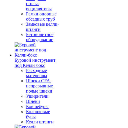
столы-
осцилляторы
Рамки опорные
обсадных труб
Замковые келли-
штанги
Бетонолитное
оборудование
Буровой инструмент
под Келли-бокс
Расходные
материалы
Шнеки CFA,
непрерывные
полые шнеки
Уширители
Шнеки
Ковшебуры
Колонковые
буры
Келли штанги