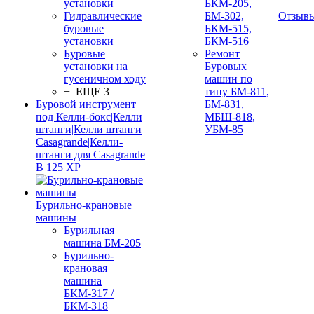
установки
БКМ-205,
Гидравлические
БМ-302,
Отзыв
буровые
БКМ-515,
установки
БКМ-516
Буровые
Ремонт
установки на
Буровых
гусеничном ходу
машин по
+ ЕЩЕ 3
типу БМ-811,
Буровой инструмент
БМ-831,
под Келли-бокс|Келли
МБШ-818,
штанги|Келли штанги
УБМ-85
Casagrande|Келли-
штанги для Casagrande
B 125 XP
Бурильно-крановые
машины
Бурильная
машина БМ-205
Бурильно-
крановая
машина
БКМ-317 /
БКМ-318