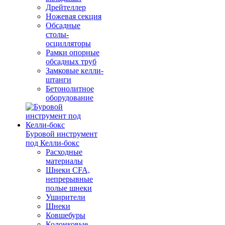
Дрейтеллер
Ножевая секция
Обсадные
столы-
осцилляторы
Рамки опорные
обсадных труб
Замковые келли-
штанги
Бетонолитное
оборудование
Буровой инструмент
под Келли-бокс
Расходные
материалы
Шнеки CFA,
непрерывные
полые шнеки
Уширители
Шнеки
Ковшебуры
Колонковые