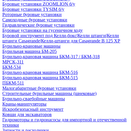
Буровые установки ZOOMLION б/у
Буровые установки TYSIM б/у
Роторные буровые установки
Самоходные буровые установки
Гидравлические буровые установки
Буровые установки на гусеничном ходу
Буровой инструмент под Келли-бокс|Келли штанги|Келли
штанги Casagrande|Келли-штанги для Casagrande B 125 XP
Бурильно-крановые машины
Бурильная машина БМ-205
Бурильно-крановая машина БКМ-317 / БКМ-318
МРСК-311
БКМ-534
Бурильно-крановая машина БКМ-516
Бурильно-крановая машина БКМ-515
ПБКМ-511
Малогабаритные буровые установки
Строительные бурильные машины (шнековые)
Бурильно-сваебойные машины
Краны-манипуляторы
Искробезопасный инструмент
Ковши для экскаваторов
Гидромоторы и гидронасосы для импортной и отечественной
техники
Запчасти и расходники