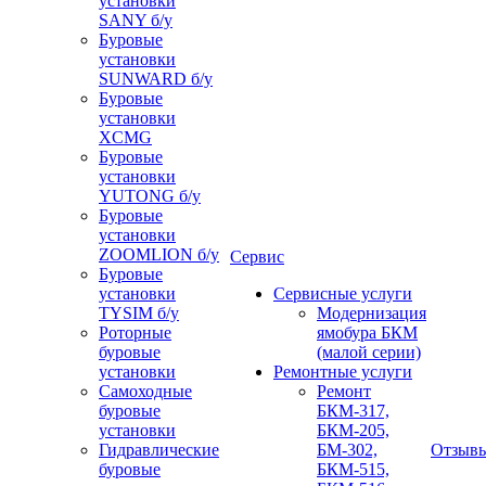
установки
SANY б/у
Буровые
установки
SUNWARD б/у
Буровые
установки
XCMG
Буровые
установки
YUTONG б/у
Буровые
установки
ZOOMLION б/у
Сервис
Буровые
установки
Сервисные услуги
TYSIM б/у
Модернизация
Роторные
ямобура БКМ
буровые
(малой серии)
установки
Ремонтные услуги
Самоходные
Ремонт
буровые
БКМ-317,
установки
БКМ-205,
Гидравлические
БМ-302,
Отзыв
буровые
БКМ-515,