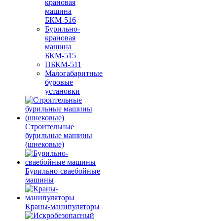
крановая
машина
БКМ-516
Бурильно-
крановая
машина
БКМ-515
ПБКМ-511
Малогабаритные
буровые
установки
Строительные
бурильные машины
(шнековые)
Бурильно-сваебойные
машины
Краны-манипуляторы