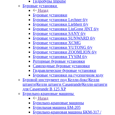
Гидробуры Impulse
Буровые установки
Назад
Буровые установки
Буровые установки Lechner б/у
Буровые установки Liebherr б/у
Буровые установки LiuGong JINT б/у
Буровые установки SANY б/у
Буровые установки SUNWARD б/у
Буровые установки XCMG
Буровые установки YUTONG б/у
Буровые установки ZOOMLION б/у
Буровые установки TYSIM б/у
Роторные буровые установки
Самоходные буровые установки
Гидравлические буровые установки
Буровые установки на гусеничном ходу
Буровой инструмент под Келли-бокс|Келли
штанги|Келли штанги Casagrande|Келли-штанги
для Casagrande B 125 XP
Бурильно-крановые машины
Назад
Бурильно-крановые машины
Бурильная машина БМ-205
Бурильно-крановая машина БКМ-317 /