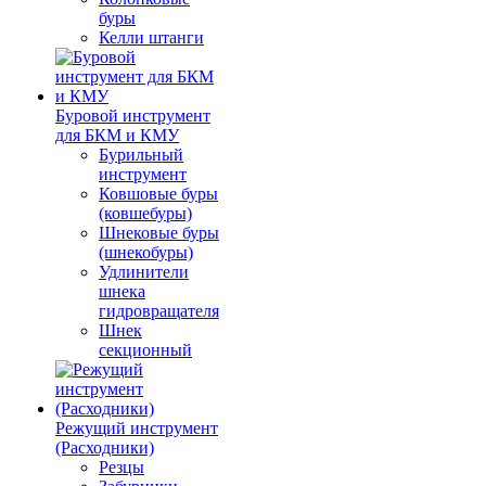
буры
Келли штанги
Буровой инструмент
для БКМ и КМУ
Бурильный
инструмент
Ковшовые буры
(ковшебуры)
Шнековые буры
(шнекобуры)
Удлинители
шнека
гидровращателя
Шнек
секционный
Режущий инструмент
(Расходники)
Резцы