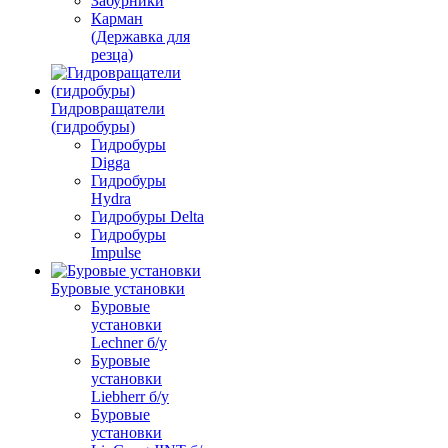
Забурники
Карман
(Державка для
резца)
Гидровращатели
(гидробуры)
Гидробуры
Digga
Гидробуры
Hydra
Гидробуры Delta
Гидробуры
Impulse
Буровые установки
Буровые
установки
Lechner б/у
Буровые
установки
Liebherr б/у
Буровые
установки