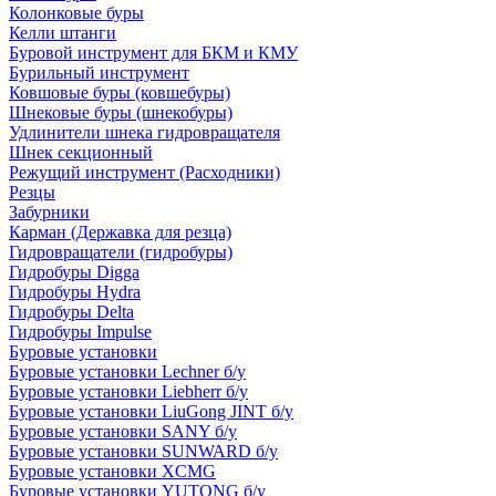
Колонковые буры
Келли штанги
Буровой инструмент для БКМ и КМУ
Бурильный инструмент
Ковшовые буры (ковшебуры)
Шнековые буры (шнекобуры)
Удлинители шнека гидровращателя
Шнек секционный
Режущий инструмент (Расходники)
Резцы
Забурники
Карман (Державка для резца)
Гидровращатели (гидробуры)
Гидробуры Digga
Гидробуры Hydra
Гидробуры Delta
Гидробуры Impulse
Буровые установки
Буровые установки Lechner б/у
Буровые установки Liebherr б/у
Буровые установки LiuGong JINT б/у
Буровые установки SANY б/у
Буровые установки SUNWARD б/у
Буровые установки XCMG
Буровые установки YUTONG б/у