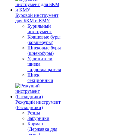
Буровой инструмент
для БКМ и КМУ
Бурильный
инструмент
Ковшовые буры
(ковшебуры)
Шнековые буры
(шнекобуры)
Удлинители
шнека
гидровращателя
Шнек
секционный
Режущий инструмент
(Расходники)
Резцы
Забурники
Карман
(Державка для
резца)