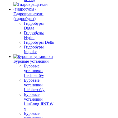
Гидровращатели
(гидробуры)
Гидробуры
Digga
Гидробуры
Hydra
Гидробуры Delta
Гидробуры
Impulse
Буровые установки
Буровые
установки
Lechner б/у
Буровые
установки
Liebherr б/у
Буровые
установки
LiuGong JINT б/
у
Буровые