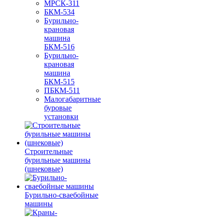
МРСК-311
БКМ-534
Бурильно-
крановая
машина
БКМ-516
Бурильно-
крановая
машина
БКМ-515
ПБКМ-511
Малогабаритные
буровые
установки
Строительные
бурильные машины
(шнековые)
Бурильно-сваебойные
машины