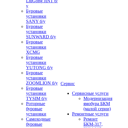
LiuGong JINT б/
у
Буровые
установки
SANY б/у
Буровые
установки
SUNWARD б/у
Буровые
установки
XCMG
Буровые
установки
YUTONG б/у
Буровые
установки
ZOOMLION б/у
Сервис
Буровые
установки
Сервисные услуги
TYSIM б/у
Модернизация
Роторные
ямобура БКМ
буровые
(малой серии)
установки
Ремонтные услуги
Самоходные
Ремонт
буровые
БКМ-317,