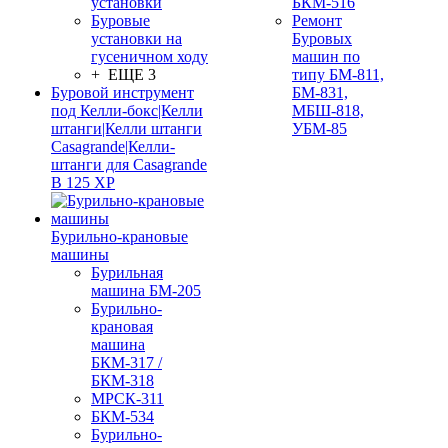
установки
БКМ-516
Буровые
Ремонт
установки на
Буровых
гусеничном ходу
машин по
+ ЕЩЕ 3
типу БМ-811,
Буровой инструмент
БМ-831,
под Келли-бокс|Келли
МБШ-818,
штанги|Келли штанги
УБМ-85
Casagrande|Келли-
штанги для Casagrande
B 125 XP
Бурильно-крановые
машины
Бурильная
машина БМ-205
Бурильно-
крановая
машина
БКМ-317 /
БКМ-318
МРСК-311
БКМ-534
Бурильно-