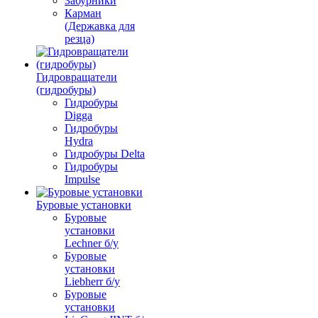
Забурники
Карман
(Державка для
резца)
Гидровращатели
(гидробуры)
Гидробуры
Digga
Гидробуры
Hydra
Гидробуры Delta
Гидробуры
Impulse
Буровые установки
Буровые
установки
Lechner б/у
Буровые
установки
Liebherr б/у
Буровые
установки