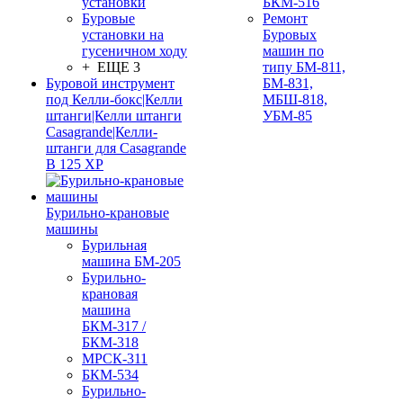
установки
БКМ-516
Буровые
Ремонт
установки на
Буровых
гусеничном ходу
машин по
+ ЕЩЕ 3
типу БМ-811,
Буровой инструмент
БМ-831,
под Келли-бокс|Келли
МБШ-818,
штанги|Келли штанги
УБМ-85
Casagrande|Келли-
штанги для Casagrande
B 125 XP
Бурильно-крановые
машины
Бурильная
машина БМ-205
Бурильно-
крановая
машина
БКМ-317 /
БКМ-318
МРСК-311
БКМ-534
Бурильно-