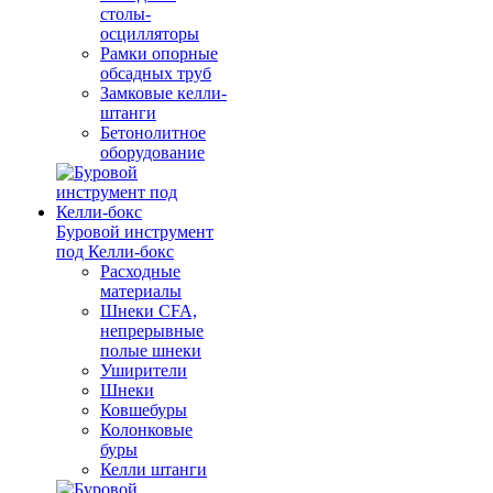
столы-
осцилляторы
Рамки опорные
обсадных труб
Замковые келли-
штанги
Бетонолитное
оборудование
Буровой инструмент
под Келли-бокс
Расходные
материалы
Шнеки CFA,
непрерывные
полые шнеки
Уширители
Шнеки
Ковшебуры
Колонковые
буры
Келли штанги