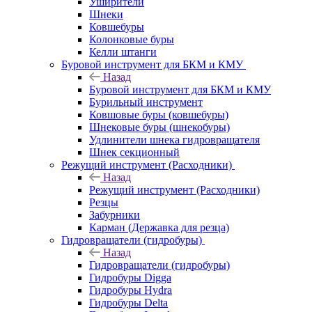
Уширители
Шнеки
Ковшебуры
Колонковые буры
Келли штанги
Буровой инструмент для БКМ и КМУ
Назад
Буровой инструмент для БКМ и КМУ
Бурильный инструмент
Ковшовые буры (ковшебуры)
Шнековые буры (шнекобуры)
Удлинители шнека гидровращателя
Шнек секционный
Режущий инструмент (Расходники)
Назад
Режущий инструмент (Расходники)
Резцы
Забурники
Карман (Державка для резца)
Гидровращатели (гидробуры)
Назад
Гидровращатели (гидробуры)
Гидробуры Digga
Гидробуры Hydra
Гидробуры Delta