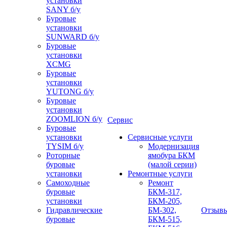
установки
SANY б/у
Буровые
установки
SUNWARD б/у
Буровые
установки
XCMG
Буровые
установки
YUTONG б/у
Буровые
установки
ZOOMLION б/у
Сервис
Буровые
установки
Сервисные услуги
TYSIM б/у
Модернизация
Роторные
ямобура БКМ
буровые
(малой серии)
установки
Ремонтные услуги
Самоходные
Ремонт
буровые
БКМ-317,
установки
БКМ-205,
Гидравлические
БМ-302,
Отзыв
буровые
БКМ-515,