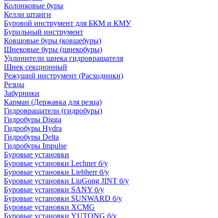
Колонковые буры
Келли штанги
Буровой инструмент для БКМ и КМУ
Бурильный инструмент
Ковшовые буры (ковшебуры)
Шнековые буры (шнекобуры)
Удлинители шнека гидровращателя
Шнек секционный
Режущий инструмент (Расходники)
Резцы
Забурники
Карман (Державка для резца)
Гидровращатели (гидробуры)
Гидробуры Digga
Гидробуры Hydra
Гидробуры Delta
Гидробуры Impulse
Буровые установки
Буровые установки Lechner б/у
Буровые установки Liebherr б/у
Буровые установки LiuGong JINT б/у
Буровые установки SANY б/у
Буровые установки SUNWARD б/у
Буровые установки XCMG
Буровые установки YUTONG б/у