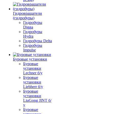
Гидровращатели
(гидробуры)
Гидробуры
Digga
Гидробуры
Hydra
Гидробуры Delta
Гидробуры
Impulse
Буровые установки
Буровые
установки
Lechner б/у
Буровые
установки
Liebherr б/у
Буровые
установки
LiuGong JINT б/
у
Буровые