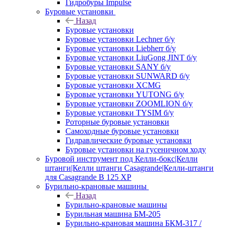
Гидробуры Impulse
Буровые установки
Назад
Буровые установки
Буровые установки Lechner б/у
Буровые установки Liebherr б/у
Буровые установки LiuGong JINT б/у
Буровые установки SANY б/у
Буровые установки SUNWARD б/у
Буровые установки XCMG
Буровые установки YUTONG б/у
Буровые установки ZOOMLION б/у
Буровые установки TYSIM б/у
Роторные буровые установки
Самоходные буровые установки
Гидравлические буровые установки
Буровые установки на гусеничном ходу
Буровой инструмент под Келли-бокс|Келли
штанги|Келли штанги Casagrande|Келли-штанги
для Casagrande B 125 XP
Бурильно-крановые машины
Назад
Бурильно-крановые машины
Бурильная машина БМ-205
Бурильно-крановая машина БКМ-317 /