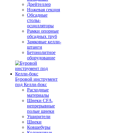
Дрейтеллер
Ножевая секция
Обсадные
столы-
осцилляторы
Рамки опорные
обсадных труб
Замковые келли-
штанги
Бетонолитное
оборудование
Буровой инструмент
под Келли-бокс
Расходные
материалы
Шнеки CFA,
непрерывные
полые шнеки
Уширители
Шнеки
Ковшебуры
Колонковые