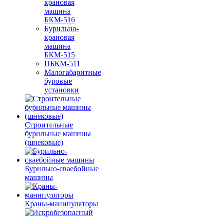
крановая
машина
БКМ-516
Бурильно-
крановая
машина
БКМ-515
ПБКМ-511
Малогабаритные
буровые
установки
Строительные
бурильные машины
(шнековые)
Бурильно-сваебойные
машины
Краны-манипуляторы