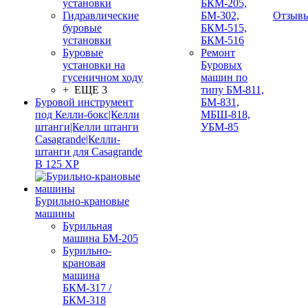
установки
БКМ-205,
Гидравлические
БМ-302,
Отзыв
буровые
БКМ-515,
установки
БКМ-516
Буровые
Ремонт
установки на
Буровых
гусеничном ходу
машин по
+ ЕЩЕ 3
типу БМ-811,
Буровой инструмент
БМ-831,
под Келли-бокс|Келли
МБШ-818,
штанги|Келли штанги
УБМ-85
Casagrande|Келли-
штанги для Casagrande
B 125 XP
Бурильно-крановые
машины
Бурильная
машина БМ-205
Бурильно-
крановая
машина
БКМ-317 /
БКМ-318