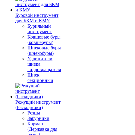
Буровой инструмент
для БКМ и КМУ
Бурильный
инструмент
Ковшовые буры
(ковшебуры)
Шнековые буры
(шнекобуры)
Удлинители
шнека
гидровращателя
Шнек
секционный
Режущий инструмент
(Расходники)
Резцы
Забурники
Карман
(Державка для
резца)