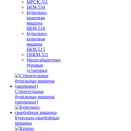
МРСК-311
БКМ-534
Бурильно-
крановая
машина
БКМ-516
Бурильно-
крановая
машина
БКМ-515
ПБКМ-511
Малогабаритные
буровые
установки
Строительные
бурильные машины
(шнековые)
Бурильно-сваебойные
машины