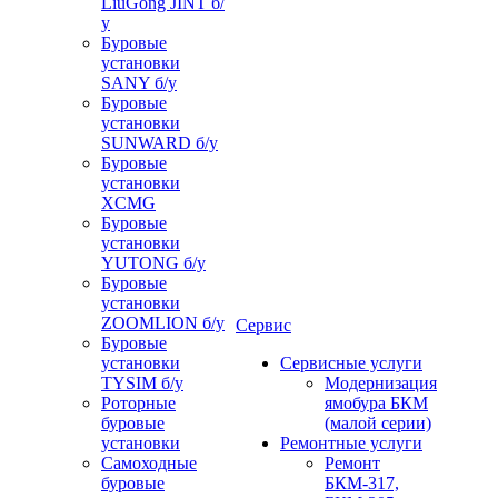
LiuGong JINT б/
у
Буровые
установки
SANY б/у
Буровые
установки
SUNWARD б/у
Буровые
установки
XCMG
Буровые
установки
YUTONG б/у
Буровые
установки
ZOOMLION б/у
Сервис
Буровые
установки
Сервисные услуги
TYSIM б/у
Модернизация
Роторные
ямобура БКМ
буровые
(малой серии)
установки
Ремонтные услуги
Самоходные
Ремонт
буровые
БКМ-317,