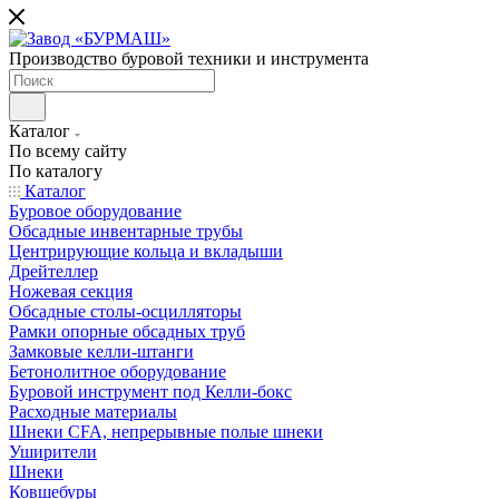
Производство буровой техники и инструмента
Каталог
По всему сайту
По каталогу
Каталог
Буровое оборудование
Обсадные инвентарные трубы
Центрирующие кольца и вкладыши
Дрейтеллер
Ножевая секция
Обсадные столы-осцилляторы
Рамки опорные обсадных труб
Замковые келли-штанги
Бетонолитное оборудование
Буровой инструмент под Келли-бокс
Расходные материалы
Шнеки CFA, непрерывные полые шнеки
Уширители
Шнеки
Ковшебуры