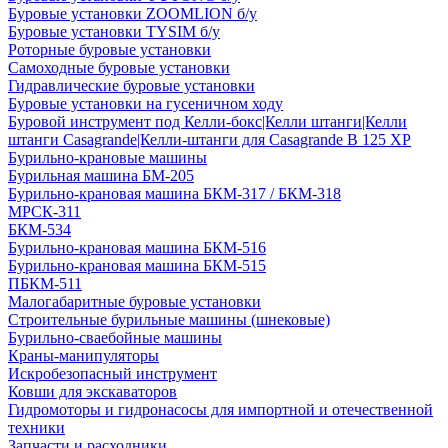
Буровые установки ZOOMLION б/у
Буровые установки TYSIM б/у
Роторные буровые установки
Самоходные буровые установки
Гидравлические буровые установки
Буровые установки на гусеничном ходу
Буровой инструмент под Келли-бокс|Келли штанги|Келли
штанги Casagrande|Келли-штанги для Casagrande B 125 XP
Бурильно-крановые машины
Бурильная машина БМ-205
Бурильно-крановая машина БКМ-317 / БКМ-318
МРСК-311
БКМ-534
Бурильно-крановая машина БКМ-516
Бурильно-крановая машина БКМ-515
ПБКМ-511
Малогабаритные буровые установки
Строительные бурильные машины (шнековые)
Бурильно-сваебойные машины
Краны-манипуляторы
Искробезопасный инструмент
Ковши для экскаваторов
Гидромоторы и гидронасосы для импортной и отечественной
техники
Запчасти и расходники