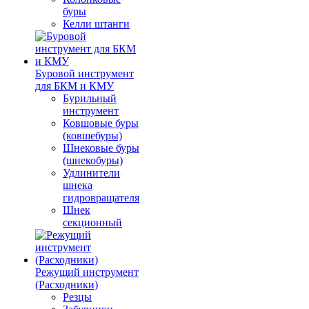
буры
Келли штанги
Буровой инструмент
для БКМ и КМУ
Бурильный
инструмент
Ковшовые буры
(ковшебуры)
Шнековые буры
(шнекобуры)
Удлинители
шнека
гидровращателя
Шнек
секционный
Режущий инструмент
(Расходники)
Резцы