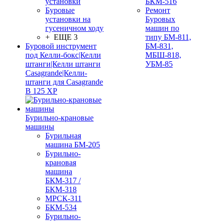
установки
БКМ-516
Буровые
Ремонт
установки на
Буровых
гусеничном ходу
машин по
+ ЕЩЕ 3
типу БМ-811,
Буровой инструмент
БМ-831,
под Келли-бокс|Келли
МБШ-818,
штанги|Келли штанги
УБМ-85
Casagrande|Келли-
штанги для Casagrande
B 125 XP
Бурильно-крановые
машины
Бурильная
машина БМ-205
Бурильно-
крановая
машина
БКМ-317 /
БКМ-318
МРСК-311
БКМ-534
Бурильно-