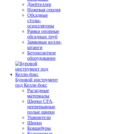
Дрейтеллер
Ножевая секция
Обсадные
столы-
осцилляторы
Рамки опорные
обсадных труб
Замковые келли-
штанги
Бетонолитное
оборудование
Буровой инструмент
под Келли-бокс
Расходные
материалы
Шнеки CFA,
непрерывные
полые шнеки
Уширители
Шнеки
Ковшебуры
Колонковые