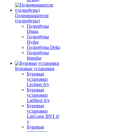
Гидровращатели
(гидробуры)
Гидробуры
Digga
Гидробуры
Hydra
Гидробуры Delta
Гидробуры
Impulse
Буровые установки
Буровые
установки
Lechner б/у
Буровые
установки
Liebherr б/у
Буровые
установки
LiuGong JINT б/
у
Буровые