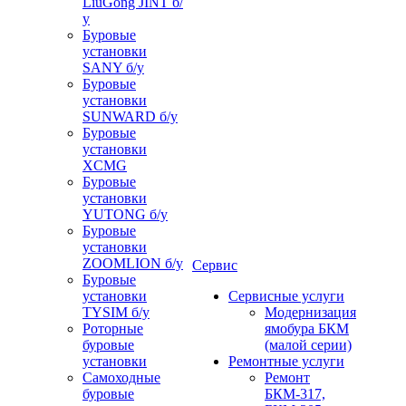
LiuGong JINT б/
у
Буровые
установки
SANY б/у
Буровые
установки
SUNWARD б/у
Буровые
установки
XCMG
Буровые
установки
YUTONG б/у
Буровые
установки
ZOOMLION б/у
Сервис
Буровые
установки
Сервисные услуги
TYSIM б/у
Модернизация
Роторные
ямобура БКМ
буровые
(малой серии)
установки
Ремонтные услуги
Самоходные
Ремонт
буровые
БКМ-317,