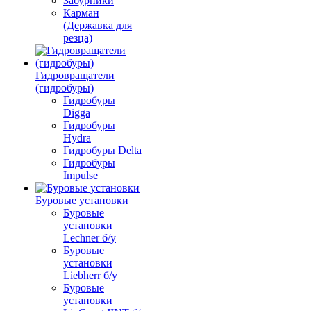
Забурники
Карман
(Державка для
резца)
Гидровращатели
(гидробуры)
Гидробуры
Digga
Гидробуры
Hydra
Гидробуры Delta
Гидробуры
Impulse
Буровые установки
Буровые
установки
Lechner б/у
Буровые
установки
Liebherr б/у
Буровые
установки