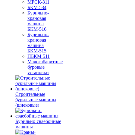
МРСК-311
БКМ-534
Бурильно-
крановая
машина
БКМ-516
Бурильно-
крановая
машина
БКМ-515
ПБКМ-511
Малогабаритные
буровые
установки
Строительные
бурильные машины
(шнековые)
Бурильно-сваебойные
машины