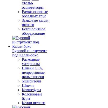
столы-
осцилляторы
Рамки опорные
обсадных труб
Замковые келли-
штанги
Бетонолитное
оборудование
Буровой инструмент
под Келли-бокс
Расходные
материалы
Шнеки CFA,
непрерывные
полые шнеки
Уширители
Шнеки
Ковшебуры
Колонковые
буры
Келли штанги