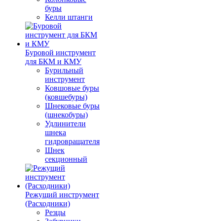
буры
Келли штанги
Буровой инструмент
для БКМ и КМУ
Бурильный
инструмент
Ковшовые буры
(ковшебуры)
Шнековые буры
(шнекобуры)
Удлинители
шнека
гидровращателя
Шнек
секционный
Режущий инструмент
(Расходники)
Резцы