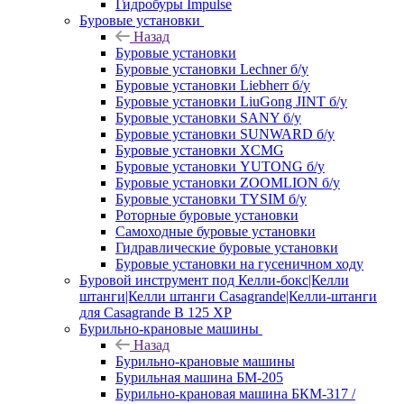
Гидробуры Impulse
Буровые установки
Назад
Буровые установки
Буровые установки Lechner б/у
Буровые установки Liebherr б/у
Буровые установки LiuGong JINT б/у
Буровые установки SANY б/у
Буровые установки SUNWARD б/у
Буровые установки XCMG
Буровые установки YUTONG б/у
Буровые установки ZOOMLION б/у
Буровые установки TYSIM б/у
Роторные буровые установки
Самоходные буровые установки
Гидравлические буровые установки
Буровые установки на гусеничном ходу
Буровой инструмент под Келли-бокс|Келли
штанги|Келли штанги Casagrande|Келли-штанги
для Casagrande B 125 XP
Бурильно-крановые машины
Назад
Бурильно-крановые машины
Бурильная машина БМ-205
Бурильно-крановая машина БКМ-317 /