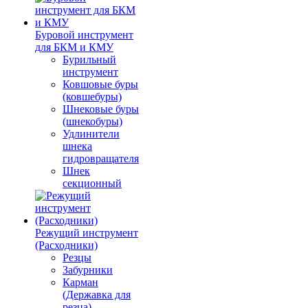
Буровой инструмент
для БКМ и КМУ
Бурильный
инструмент
Ковшовые буры
(ковшебуры)
Шнековые буры
(шнекобуры)
Удлинители
шнека
гидровращателя
Шнек
секционный
Режущий инструмент
(Расходники)
Резцы
Забурники
Карман
(Державка для
резца)