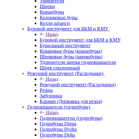
Уширители
Шнеки
Ковшебуры
Колонковые буры
Келли штанги
Буровой инструмент для БКМ и КМУ
Назад
Буровой инструмент для БКМ и КМУ
Бурильный инструмент
Ковшовые буры (ковшебуры)
Шнековые буры (шнекобуры)
Удлинители шнека гидровращателя
Шнек секционный
Режущий инструмент (Расходники)
Назад
Режущий инструмент (Расходники)
Резцы
Забурники
Карман (Державка для резца)
Гидровращатели (гидробуры)
Назад
Гидровращатели (гидробуры)
Гидробуры Digga
Гидробуры Hydra
Гидробуры Delta