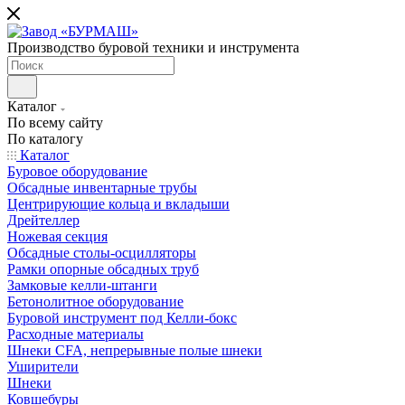
Производство буровой техники и инструмента
Каталог
По всему сайту
По каталогу
Каталог
Буровое оборудование
Обсадные инвентарные трубы
Центрирующие кольца и вкладыши
Дрейтеллер
Ножевая секция
Обсадные столы-осцилляторы
Рамки опорные обсадных труб
Замковые келли-штанги
Бетонолитное оборудование
Буровой инструмент под Келли-бокс
Расходные материалы
Шнеки CFA, непрерывные полые шнеки
Уширители
Шнеки
Ковшебуры