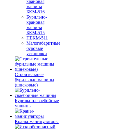
крановая
машина
БКМ-516
Бурильно-
крановая
машина
БКМ-515
ПБКМ-511
Малогабаритные
буровые
установки
Строительные
бурильные машины
(шнековые)
Бурильно-сваебойные
машины
Краны-манипуляторы