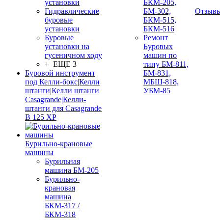
установки
БКМ-205,
Гидравлические
БМ-302,
Отзыв
буровые
БКМ-515,
установки
БКМ-516
Буровые
Ремонт
установки на
Буровых
гусеничном ходу
машин по
+ ЕЩЕ 3
типу БМ-811,
Буровой инструмент
БМ-831,
под Келли-бокс|Келли
МБШ-818,
штанги|Келли штанги
УБМ-85
Casagrande|Келли-
штанги для Casagrande
B 125 XP
Бурильно-крановые
машины
Бурильная
машина БМ-205
Бурильно-
крановая
машина
БКМ-317 /
БКМ-318