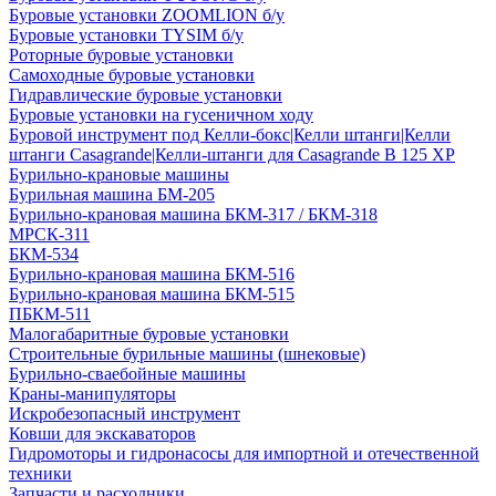
Буровые установки ZOOMLION б/у
Буровые установки TYSIM б/у
Роторные буровые установки
Самоходные буровые установки
Гидравлические буровые установки
Буровые установки на гусеничном ходу
Буровой инструмент под Келли-бокс|Келли штанги|Келли
штанги Casagrande|Келли-штанги для Casagrande B 125 XP
Бурильно-крановые машины
Бурильная машина БМ-205
Бурильно-крановая машина БКМ-317 / БКМ-318
МРСК-311
БКМ-534
Бурильно-крановая машина БКМ-516
Бурильно-крановая машина БКМ-515
ПБКМ-511
Малогабаритные буровые установки
Строительные бурильные машины (шнековые)
Бурильно-сваебойные машины
Краны-манипуляторы
Искробезопасный инструмент
Ковши для экскаваторов
Гидромоторы и гидронасосы для импортной и отечественной
техники
Запчасти и расходники