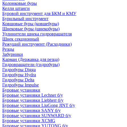
Колонковые буры
Келли штанги
Буровой инструмент для БКМ и КМУ
Бурильный инструмент
Ковшовые буры (ковшебуры)
Шнековые буры (шнекобуры)
Удлинители шнека гидровращателя
Шнек секционный
Режущий инструмент (Расходники)
Резцы
Забурники
Карман (Державка для резца)
Гидровращатели (гидробуры)
Гидробуры Digga
Гидробуры Hydra
Гидробуры Delta
Гидробуры Impulse
Буровые установки
Буровые установки Lechner б/у
Буровые установки Liebherr б/у
Буровые установки LiuGong JINT б/у
Буровые установки SANY б/у
Буровые установки SUNWARD б/у
Буровые установки XCMG
Буровые установки YUTONG б/у