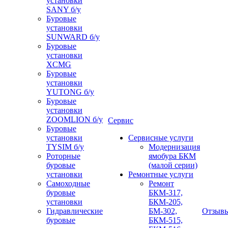
установки
SANY б/у
Буровые
установки
SUNWARD б/у
Буровые
установки
XCMG
Буровые
установки
YUTONG б/у
Буровые
установки
ZOOMLION б/у
Сервис
Буровые
установки
Сервисные услуги
TYSIM б/у
Модернизация
Роторные
ямобура БКМ
буровые
(малой серии)
установки
Ремонтные услуги
Самоходные
Ремонт
буровые
БКМ-317,
установки
БКМ-205,
Гидравлические
БМ-302,
Отзыв
буровые
БКМ-515,