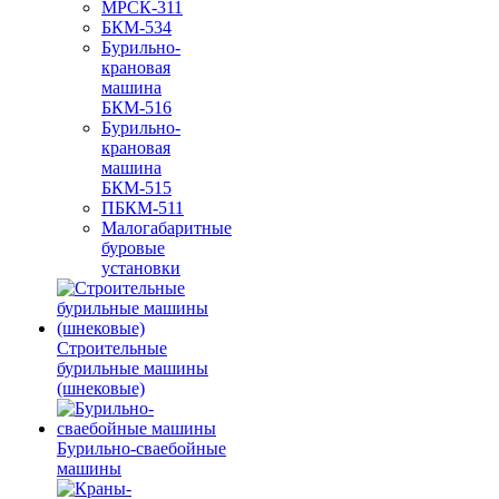
МРСК-311
БКМ-534
Бурильно-
крановая
машина
БКМ-516
Бурильно-
крановая
машина
БКМ-515
ПБКМ-511
Малогабаритные
буровые
установки
Строительные
бурильные машины
(шнековые)
Бурильно-сваебойные
машины