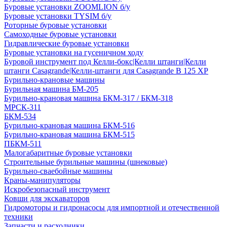
Буровые установки ZOOMLION б/у
Буровые установки TYSIM б/у
Роторные буровые установки
Самоходные буровые установки
Гидравлические буровые установки
Буровые установки на гусеничном ходу
Буровой инструмент под Келли-бокс|Келли штанги|Келли
штанги Casagrande|Келли-штанги для Casagrande B 125 XP
Бурильно-крановые машины
Бурильная машина БМ-205
Бурильно-крановая машина БКМ-317 / БКМ-318
МРСК-311
БКМ-534
Бурильно-крановая машина БКМ-516
Бурильно-крановая машина БКМ-515
ПБКМ-511
Малогабаритные буровые установки
Строительные бурильные машины (шнековые)
Бурильно-сваебойные машины
Краны-манипуляторы
Искробезопасный инструмент
Ковши для экскаваторов
Гидромоторы и гидронасосы для импортной и отечественной
техники
Запчасти и расходники