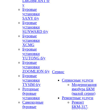
LiuGong JINT б/
у
Буровые
установки
SANY б/у
Буровые
установки
SUNWARD б/у
Буровые
установки
XCMG
Буровые
установки
YUTONG б/у
Буровые
установки
ZOOMLION б/у
Сервис
Буровые
установки
Сервисные услуги
TYSIM б/у
Модернизация
Роторные
ямобура БКМ
буровые
(малой серии)
установки
Ремонтные услуги
Самоходные
Ремонт
буровые
БКМ-317,