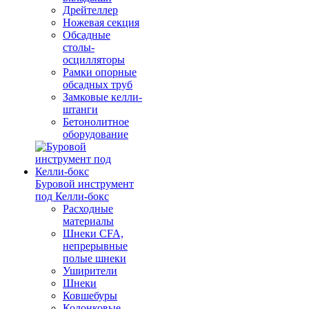
Дрейтеллер
Ножевая секция
Обсадные
столы-
осцилляторы
Рамки опорные
обсадных труб
Замковые келли-
штанги
Бетонолитное
оборудование
Буровой инструмент
под Келли-бокс
Расходные
материалы
Шнеки CFA,
непрерывные
полые шнеки
Уширители
Шнеки
Ковшебуры
Колонковые