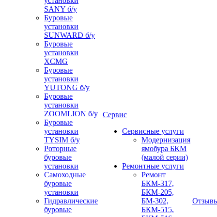
установки
SANY б/у
Буровые
установки
SUNWARD б/у
Буровые
установки
XCMG
Буровые
установки
YUTONG б/у
Буровые
установки
ZOOMLION б/у
Сервис
Буровые
установки
Сервисные услуги
TYSIM б/у
Модернизация
Роторные
ямобура БКМ
буровые
(малой серии)
установки
Ремонтные услуги
Самоходные
Ремонт
буровые
БКМ-317,
установки
БКМ-205,
Гидравлические
БМ-302,
Отзыв
буровые
БКМ-515,