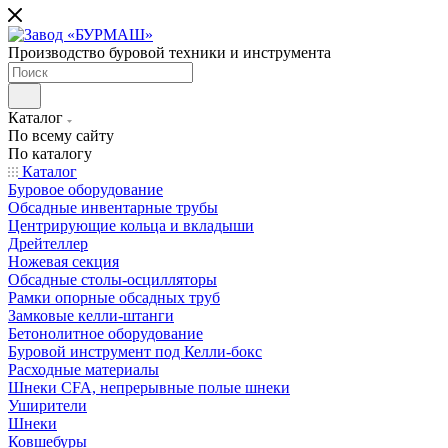
Производство буровой техники и инструмента
Каталог
По всему сайту
По каталогу
Каталог
Буровое оборудование
Обсадные инвентарные трубы
Центрирующие кольца и вкладыши
Дрейтеллер
Ножевая секция
Обсадные столы-осцилляторы
Рамки опорные обсадных труб
Замковые келли-штанги
Бетонолитное оборудование
Буровой инструмент под Келли-бокс
Расходные материалы
Шнеки CFA, непрерывные полые шнеки
Уширители
Шнеки
Ковшебуры