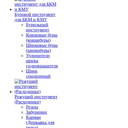
Буровой инструмент
для БКМ и КМУ
Бурильный
инструмент
Ковшовые буры
(ковшебуры)
Шнековые буры
(шнекобуры)
Удлинители
шнека
гидровращателя
Шнек
секционный
Режущий инструмент
(Расходники)
Резцы
Забурники
Карман
(Державка для
резца)