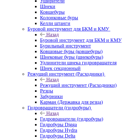
Уширители
Шнеки
Ковшебуры
Колонковые буры
Келли штанги
Буровой инструмент для БКМ и КМУ
Назад
Буровой инструмент для БКМ и КМУ
Бурильный инструмент
Ковшовые буры (ковшебуры)
Шнековые буры (шнекобуры)
Удлинители шнека гидровращателя
Шнек секционный
Режущий инструмент (Расходники)
Назад
Режущий инструмент (Расходники)
Резцы
Забурники
Карман (Державка для резца)
Гидровращатели (гидробуры)
Назад
Гидровращатели (гидробуры)
Гидробуры Digga
Гидробуры Hydra
Гидробуры Delta