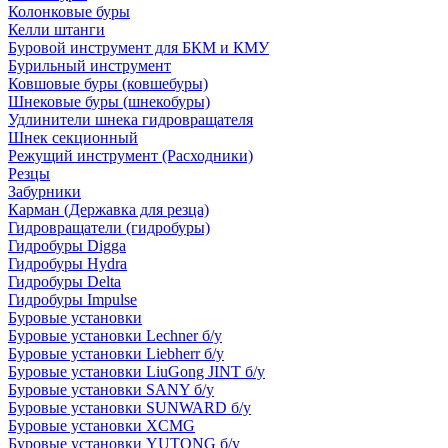
Колонковые буры
Келли штанги
Буровой инструмент для БКМ и КМУ
Бурильный инструмент
Ковшовые буры (ковшебуры)
Шнековые буры (шнекобуры)
Удлинители шнека гидровращателя
Шнек секционный
Режущий инструмент (Расходники)
Резцы
Забурники
Карман (Державка для резца)
Гидровращатели (гидробуры)
Гидробуры Digga
Гидробуры Hydra
Гидробуры Delta
Гидробуры Impulse
Буровые установки
Буровые установки Lechner б/у
Буровые установки Liebherr б/у
Буровые установки LiuGong JINT б/у
Буровые установки SANY б/у
Буровые установки SUNWARD б/у
Буровые установки XCMG
Буровые установки YUTONG б/у