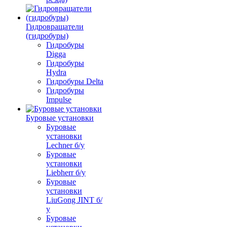
Гидровращатели
(гидробуры)
Гидробуры
Digga
Гидробуры
Hydra
Гидробуры Delta
Гидробуры
Impulse
Буровые установки
Буровые
установки
Lechner б/у
Буровые
установки
Liebherr б/у
Буровые
установки
LiuGong JINT б/
у
Буровые