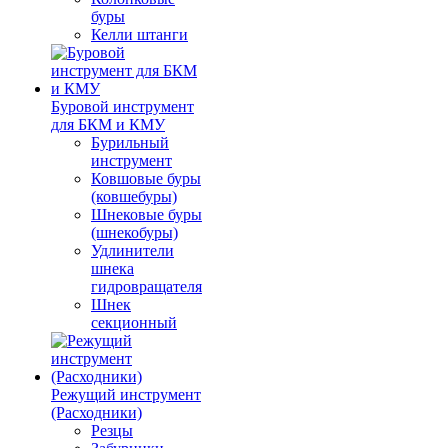
буры
Келли штанги
Буровой инструмент
для БКМ и КМУ
Бурильный
инструмент
Ковшовые буры
(ковшебуры)
Шнековые буры
(шнекобуры)
Удлинители
шнека
гидровращателя
Шнек
секционный
Режущий инструмент
(Расходники)
Резцы