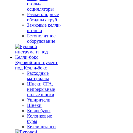
столы-
осцилляторы
Рамки опорные
обсадных труб
Замковые келли-
штанги
Бетонолитное
оборудование
Буровой инструмент
под Келли-бокс
Расходные
материалы
Шнеки CFA,
непрерывные
полые шнеки
Уширители
Шнеки
Ковшебуры
Колонковые
буры
Келли штанги