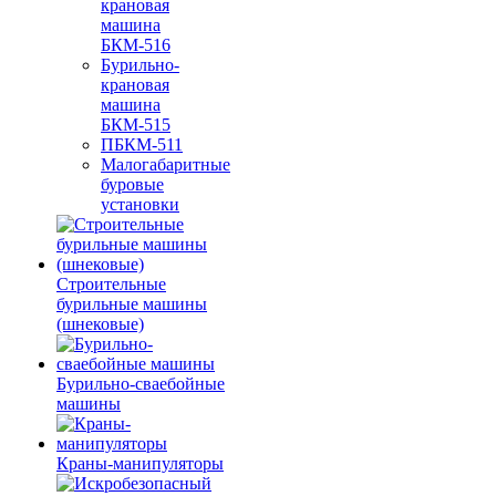
крановая
машина
БКМ-516
Бурильно-
крановая
машина
БКМ-515
ПБКМ-511
Малогабаритные
буровые
установки
Строительные
бурильные машины
(шнековые)
Бурильно-сваебойные
машины
Краны-манипуляторы