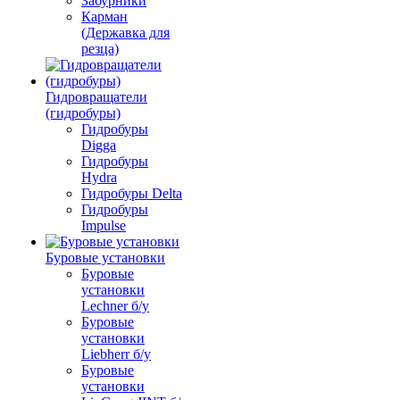
Забурники
Карман
(Державка для
резца)
Гидровращатели
(гидробуры)
Гидробуры
Digga
Гидробуры
Hydra
Гидробуры Delta
Гидробуры
Impulse
Буровые установки
Буровые
установки
Lechner б/у
Буровые
установки
Liebherr б/у
Буровые
установки