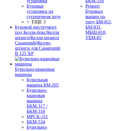
установки
БКМ-516
Буровые
Ремонт
установки на
Буровых
гусеничном ходу
машин по
+ ЕЩЕ 3
типу БМ-811,
Буровой инструмент
БМ-831,
под Келли-бокс|Келли
МБШ-818,
штанги|Келли штанги
УБМ-85
Casagrande|Келли-
штанги для Casagrande
B 125 XP
Бурильно-крановые
машины
Бурильная
машина БМ-205
Бурильно-
крановая
машина
БКМ-317 /
БКМ-318
МРСК-311
БКМ-534
Бурильно-