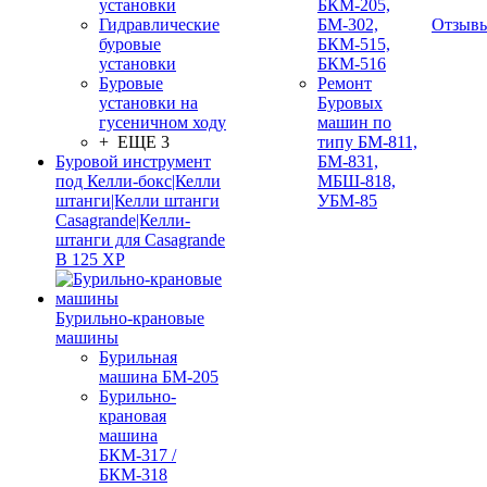
установки
БКМ-205,
Гидравлические
БМ-302,
Отзыв
буровые
БКМ-515,
установки
БКМ-516
Буровые
Ремонт
установки на
Буровых
гусеничном ходу
машин по
+ ЕЩЕ 3
типу БМ-811,
Буровой инструмент
БМ-831,
под Келли-бокс|Келли
МБШ-818,
штанги|Келли штанги
УБМ-85
Casagrande|Келли-
штанги для Casagrande
B 125 XP
Бурильно-крановые
машины
Бурильная
машина БМ-205
Бурильно-
крановая
машина
БКМ-317 /
БКМ-318