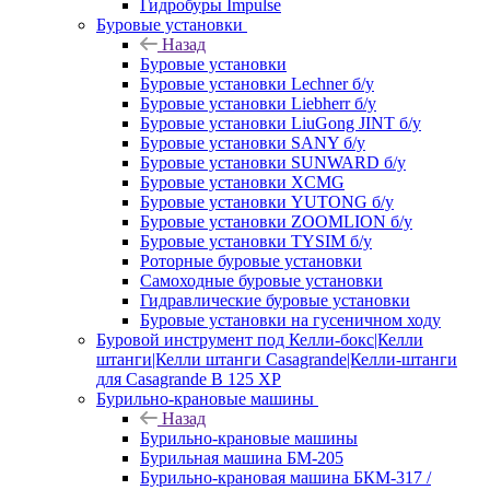
Гидробуры Impulse
Буровые установки
Назад
Буровые установки
Буровые установки Lechner б/у
Буровые установки Liebherr б/у
Буровые установки LiuGong JINT б/у
Буровые установки SANY б/у
Буровые установки SUNWARD б/у
Буровые установки XCMG
Буровые установки YUTONG б/у
Буровые установки ZOOMLION б/у
Буровые установки TYSIM б/у
Роторные буровые установки
Самоходные буровые установки
Гидравлические буровые установки
Буровые установки на гусеничном ходу
Буровой инструмент под Келли-бокс|Келли
штанги|Келли штанги Casagrande|Келли-штанги
для Casagrande B 125 XP
Бурильно-крановые машины
Назад
Бурильно-крановые машины
Бурильная машина БМ-205
Бурильно-крановая машина БКМ-317 /