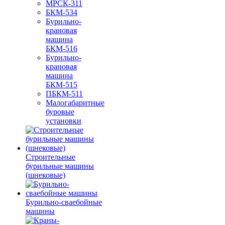
МРСК-311
БКМ-534
Бурильно-
крановая
машина
БКМ-516
Бурильно-
крановая
машина
БКМ-515
ПБКМ-511
Малогабаритные
буровые
установки
Строительные
бурильные машины
(шнековые)
Бурильно-сваебойные
машины