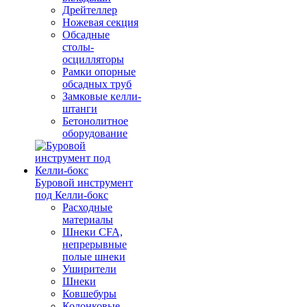
Дрейтеллер
Ножевая секция
Обсадные
столы-
осцилляторы
Рамки опорные
обсадных труб
Замковые келли-
штанги
Бетонолитное
оборудование
Буровой инструмент
под Келли-бокс
Расходные
материалы
Шнеки CFA,
непрерывные
полые шнеки
Уширители
Шнеки
Ковшебуры
Колонковые