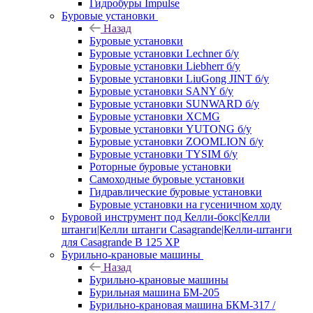
Гидробуры Impulse
Буровые установки
Назад
Буровые установки
Буровые установки Lechner б/у
Буровые установки Liebherr б/у
Буровые установки LiuGong JINT б/у
Буровые установки SANY б/у
Буровые установки SUNWARD б/у
Буровые установки XCMG
Буровые установки YUTONG б/у
Буровые установки ZOOMLION б/у
Буровые установки TYSIM б/у
Роторные буровые установки
Самоходные буровые установки
Гидравлические буровые установки
Буровые установки на гусеничном ходу
Буровой инструмент под Келли-бокс|Келли
штанги|Келли штанги Casagrande|Келли-штанги
для Casagrande B 125 XP
Бурильно-крановые машины
Назад
Бурильно-крановые машины
Бурильная машина БМ-205
Бурильно-крановая машина БКМ-317 /