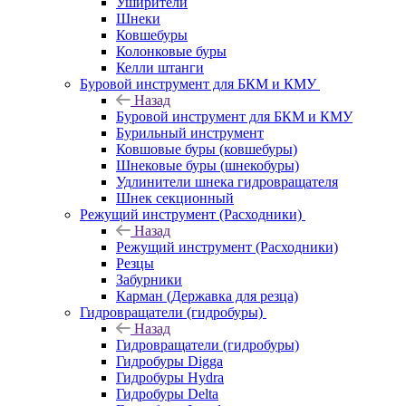
Уширители
Шнеки
Ковшебуры
Колонковые буры
Келли штанги
Буровой инструмент для БКМ и КМУ
Назад
Буровой инструмент для БКМ и КМУ
Бурильный инструмент
Ковшовые буры (ковшебуры)
Шнековые буры (шнекобуры)
Удлинители шнека гидровращателя
Шнек секционный
Режущий инструмент (Расходники)
Назад
Режущий инструмент (Расходники)
Резцы
Забурники
Карман (Державка для резца)
Гидровращатели (гидробуры)
Назад
Гидровращатели (гидробуры)
Гидробуры Digga
Гидробуры Hydra
Гидробуры Delta