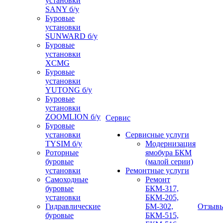
установки
SANY б/у
Буровые
установки
SUNWARD б/у
Буровые
установки
XCMG
Буровые
установки
YUTONG б/у
Буровые
установки
ZOOMLION б/у
Сервис
Буровые
установки
Сервисные услуги
TYSIM б/у
Модернизация
Роторные
ямобура БКМ
буровые
(малой серии)
установки
Ремонтные услуги
Самоходные
Ремонт
буровые
БКМ-317,
установки
БКМ-205,
Гидравлические
БМ-302,
Отзыв
буровые
БКМ-515,