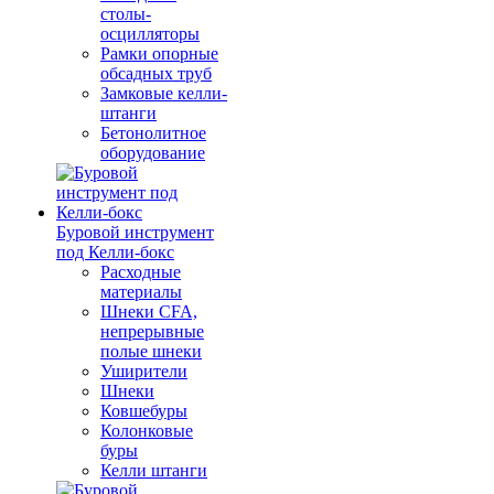
столы-
осцилляторы
Рамки опорные
обсадных труб
Замковые келли-
штанги
Бетонолитное
оборудование
Буровой инструмент
под Келли-бокс
Расходные
материалы
Шнеки CFA,
непрерывные
полые шнеки
Уширители
Шнеки
Ковшебуры
Колонковые
буры
Келли штанги