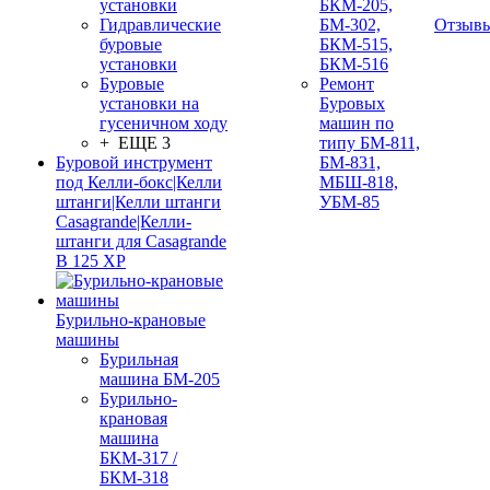
установки
БКМ-205,
Гидравлические
БМ-302,
Отзыв
буровые
БКМ-515,
установки
БКМ-516
Буровые
Ремонт
установки на
Буровых
гусеничном ходу
машин по
+ ЕЩЕ 3
типу БМ-811,
Буровой инструмент
БМ-831,
под Келли-бокс|Келли
МБШ-818,
штанги|Келли штанги
УБМ-85
Casagrande|Келли-
штанги для Casagrande
B 125 XP
Бурильно-крановые
машины
Бурильная
машина БМ-205
Бурильно-
крановая
машина
БКМ-317 /
БКМ-318