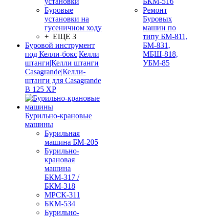
установки
БКМ-516
Буровые
Ремонт
установки на
Буровых
гусеничном ходу
машин по
+ ЕЩЕ 3
типу БМ-811,
Буровой инструмент
БМ-831,
под Келли-бокс|Келли
МБШ-818,
штанги|Келли штанги
УБМ-85
Casagrande|Келли-
штанги для Casagrande
B 125 XP
Бурильно-крановые
машины
Бурильная
машина БМ-205
Бурильно-
крановая
машина
БКМ-317 /
БКМ-318
МРСК-311
БКМ-534
Бурильно-