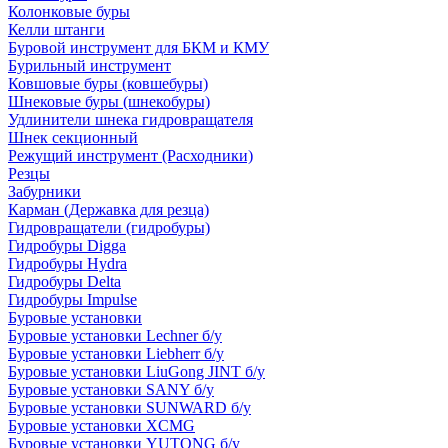
Колонковые буры
Келли штанги
Буровой инструмент для БКМ и КМУ
Бурильный инструмент
Ковшовые буры (ковшебуры)
Шнековые буры (шнекобуры)
Удлинители шнека гидровращателя
Шнек секционный
Режущий инструмент (Расходники)
Резцы
Забурники
Карман (Державка для резца)
Гидровращатели (гидробуры)
Гидробуры Digga
Гидробуры Hydra
Гидробуры Delta
Гидробуры Impulse
Буровые установки
Буровые установки Lechner б/у
Буровые установки Liebherr б/у
Буровые установки LiuGong JINT б/у
Буровые установки SANY б/у
Буровые установки SUNWARD б/у
Буровые установки XCMG
Буровые установки YUTONG б/у