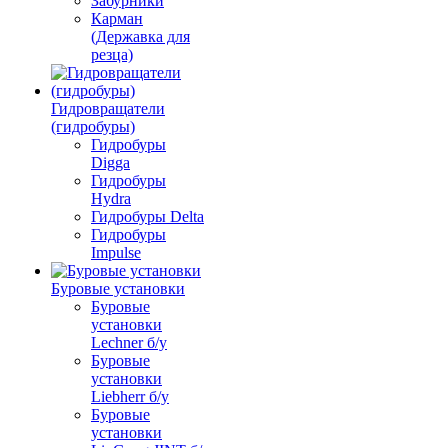
Забурники
Карман
(Державка для
резца)
Гидровращатели
(гидробуры)
Гидробуры
Digga
Гидробуры
Hydra
Гидробуры Delta
Гидробуры
Impulse
Буровые установки
Буровые
установки
Lechner б/у
Буровые
установки
Liebherr б/у
Буровые
установки