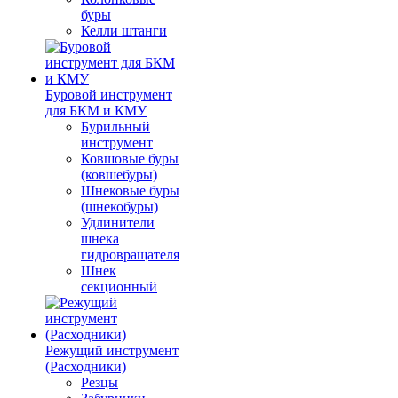
буры
Келли штанги
Буровой инструмент
для БКМ и КМУ
Бурильный
инструмент
Ковшовые буры
(ковшебуры)
Шнековые буры
(шнекобуры)
Удлинители
шнека
гидровращателя
Шнек
секционный
Режущий инструмент
(Расходники)
Резцы