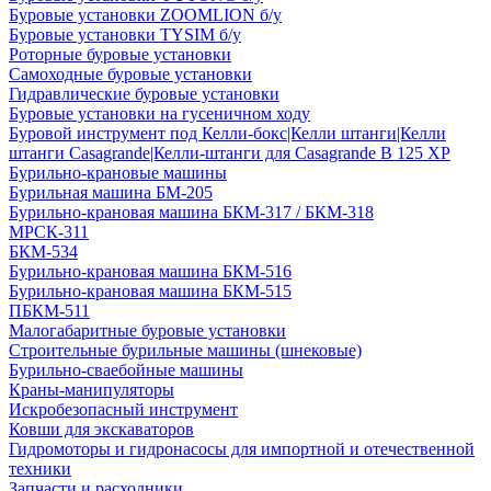
Буровые установки ZOOMLION б/у
Буровые установки TYSIM б/у
Роторные буровые установки
Самоходные буровые установки
Гидравлические буровые установки
Буровые установки на гусеничном ходу
Буровой инструмент под Келли-бокс|Келли штанги|Келли
штанги Casagrande|Келли-штанги для Casagrande B 125 XP
Бурильно-крановые машины
Бурильная машина БМ-205
Бурильно-крановая машина БКМ-317 / БКМ-318
МРСК-311
БКМ-534
Бурильно-крановая машина БКМ-516
Бурильно-крановая машина БКМ-515
ПБКМ-511
Малогабаритные буровые установки
Строительные бурильные машины (шнековые)
Бурильно-сваебойные машины
Краны-манипуляторы
Искробезопасный инструмент
Ковши для экскаваторов
Гидромоторы и гидронасосы для импортной и отечественной
техники
Запчасти и расходники