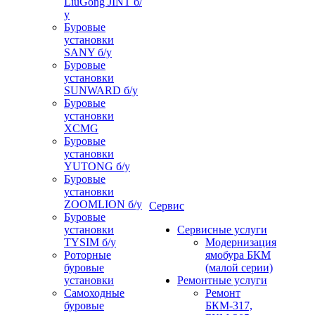
LiuGong JINT б/
у
Буровые
установки
SANY б/у
Буровые
установки
SUNWARD б/у
Буровые
установки
XCMG
Буровые
установки
YUTONG б/у
Буровые
установки
ZOOMLION б/у
Сервис
Буровые
установки
Сервисные услуги
TYSIM б/у
Модернизация
Роторные
ямобура БКМ
буровые
(малой серии)
установки
Ремонтные услуги
Самоходные
Ремонт
буровые
БКМ-317,