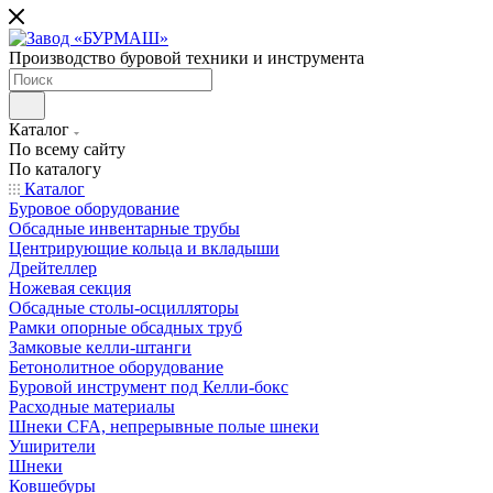
Производство буровой техники и инструмента
Каталог
По всему сайту
По каталогу
Каталог
Буровое оборудование
Обсадные инвентарные трубы
Центрирующие кольца и вкладыши
Дрейтеллер
Ножевая секция
Обсадные столы-осцилляторы
Рамки опорные обсадных труб
Замковые келли-штанги
Бетонолитное оборудование
Буровой инструмент под Келли-бокс
Расходные материалы
Шнеки CFA, непрерывные полые шнеки
Уширители
Шнеки
Ковшебуры