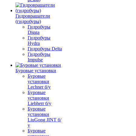
Гидровращатели
(гидробуры)
Гидробуры
Digga
Гидробуры
Hydra
Гидробуры Delta
Гидробуры
Impulse
Буровые установки
Буровые
установки
Lechner б/у
Буровые
установки
Liebherr б/у
Буровые
установки
LiuGong JINT б/
у
Буровые