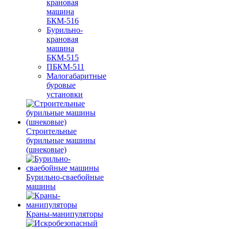
крановая
машина
БКМ-516
Бурильно-
крановая
машина
БКМ-515
ПБКМ-511
Малогабаритные
буровые
установки
Строительные
бурильные машины
(шнековые)
Бурильно-сваебойные
машины
Краны-манипуляторы