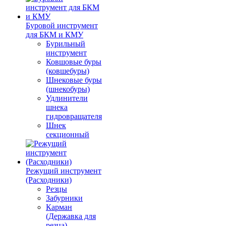
Буровой инструмент
для БКМ и КМУ
Бурильный
инструмент
Ковшовые буры
(ковшебуры)
Шнековые буры
(шнекобуры)
Удлинители
шнека
гидровращателя
Шнек
секционный
Режущий инструмент
(Расходники)
Резцы
Забурники
Карман
(Державка для
резца)