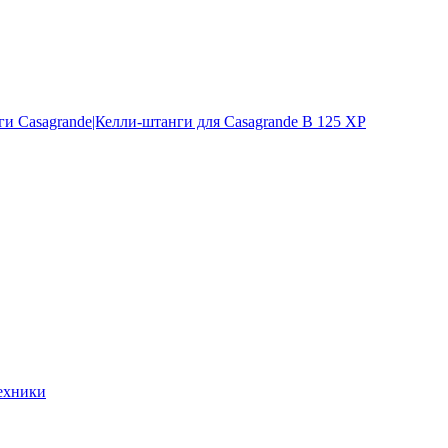
и Casagrande|Келли-штанги для Casagrande B 125 XP
ехники