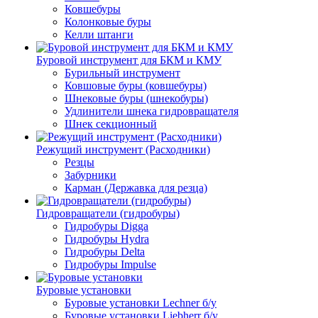
Ковшебуры
Колонковые буры
Келли штанги
Буровой инструмент для БКМ и КМУ
Бурильный инструмент
Ковшовые буры (ковшебуры)
Шнековые буры (шнекобуры)
Удлинители шнека гидровращателя
Шнек секционный
Режущий инструмент (Расходники)
Резцы
Забурники
Карман (Державка для резца)
Гидровращатели (гидробуры)
Гидробуры Digga
Гидробуры Hydra
Гидробуры Delta
Гидробуры Impulse
Буровые установки
Буровые установки Lechner б/у
Буровые установки Liebherr б/у