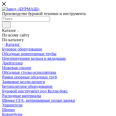
Производство буровой техники и инструмента
Каталог
По всему сайту
По каталогу
Каталог
Буровое оборудование
Обсадные инвентарные трубы
Центрирующие кольца и вкладыши
Дрейтеллер
Ножевая секция
Обсадные столы-осцилляторы
Рамки опорные обсадных труб
Замковые келли-штанги
Бетонолитное оборудование
Буровой инструмент под Келли-бокс
Расходные материалы
Шнеки CFA, непрерывные полые шнеки
Уширители
Шнеки
Ковшебуры