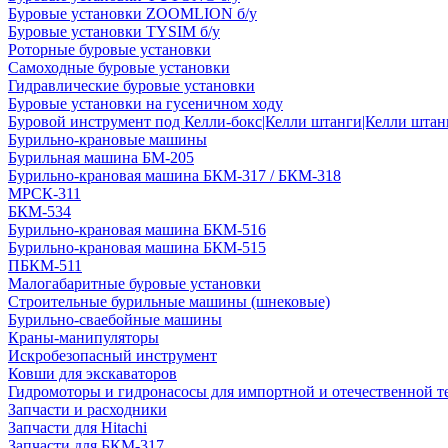
Буровые установки ZOOMLION б/у
Буровые установки TYSIM б/у
Роторные буровые установки
Самоходные буровые установки
Гидравлические буровые установки
Буровые установки на гусеничном ходу
Буровой инструмент под Келли-бокс|Келли штанги|Келли штанг
Бурильно-крановые машины
Бурильная машина БМ-205
Бурильно-крановая машина БКМ-317 / БКМ-318
МРСК-311
БКМ-534
Бурильно-крановая машина БКМ-516
Бурильно-крановая машина БКМ-515
ПБКМ-511
Малогабаритные буровые установки
Строительные бурильные машины (шнековые)
Бурильно-сваебойные машины
Краны-манипуляторы
Искробезопасный инструмент
Ковши для экскаваторов
Гидромоторы и гидронасосы для импортной и отечественной т
Запчасти и расходники
Запчасти для Hitachi
Запчасти для БКМ-317