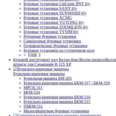
Буровые установки LiuGong JINT б/у
Буровые установки SANY б/у
Буровые установки SUNWARD б/у
Буровые установки XCMG
Буровые установки YUTONG б/у
Буровые установки ZOOMLION б/у
Буровые установки TYSIM б/у
Роторные буровые установки
Самоходные буровые установки
Гидравлические буровые установки
Буровые установки на гусеничном ходу
+ ЕЩЕ 3
Буровой инструмент под Келли-бокс|Келли штанги|Келли
штанги для Casagrande B 125 XP
Бурильно-крановые машины
Бурильная машина БМ-205
Бурильно-крановая машина БКМ-317 / БКМ-318
МРСК-311
БКМ-534
Бурильно-крановая машина БКМ-516
Бурильно-крановая машина БКМ-515
ПБКМ-511
Малогабаритные буровые установки