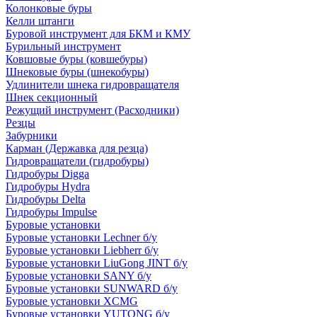
Колонковые буры
Келли штанги
Буровой инструмент для БКМ и КМУ
Бурильный инструмент
Ковшовые буры (ковшебуры)
Шнековые буры (шнекобуры)
Удлинители шнека гидровращателя
Шнек секционный
Режущий инструмент (Расходники)
Резцы
Забурники
Карман (Державка для резца)
Гидровращатели (гидробуры)
Гидробуры Digga
Гидробуры Hydra
Гидробуры Delta
Гидробуры Impulse
Буровые установки
Буровые установки Lechner б/у
Буровые установки Liebherr б/у
Буровые установки LiuGong JINT б/у
Буровые установки SANY б/у
Буровые установки SUNWARD б/у
Буровые установки XCMG
Буровые установки YUTONG б/у