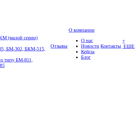
О компании
КМ (малой серии)
О нас
+
Отзывы
Новости
Контакты
ЕЩЕ
5, БМ-302, БКМ-515,
Кейсы
Блог
о типу БМ-811,
85