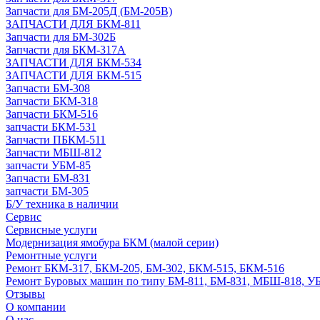
Запчасти для БМ-205Д (БМ-205В)
ЗАПЧАСТИ ДЛЯ БКМ-811
Запчасти для БМ-302Б
Запчасти для БКМ-317А
ЗАПЧАСТИ ДЛЯ БКМ-534
ЗАПЧАСТИ ДЛЯ БКМ-515
Запчасти БМ-308
Запчасти БКМ-318
Запчасти БКМ-516
запчасти БКМ-531
Запчасти ПБКМ-511
Запчасти МБШ-812
запчасти УБМ-85
Запчасти БМ-831
запчасти БМ-305
Б/У техника в наличии
Сервис
Сервисные услуги
Модернизация ямобура БКМ (малой серии)
Ремонтные услуги
Ремонт БКМ-317, БКМ-205, БМ-302, БКМ-515, БКМ-516
Ремонт Буровых машин по типу БМ-811, БМ-831, МБШ-818, У
Отзывы
О компании
О нас