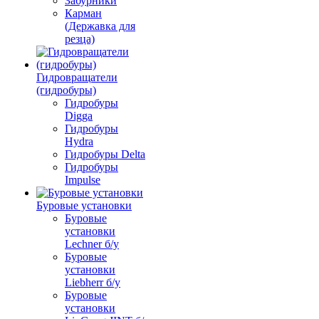
Забурники
Карман
(Державка для
резца)
Гидровращатели
(гидробуры)
Гидробуры
Digga
Гидробуры
Hydra
Гидробуры Delta
Гидробуры
Impulse
Буровые установки
Буровые
установки
Lechner б/у
Буровые
установки
Liebherr б/у
Буровые
установки