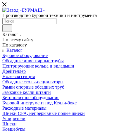
Производство буровой техники и инструмента
Каталог
По всему сайту
По каталогу
Каталог
Буровое оборудование
Обсадные инвентарные трубы
Центрирующие кольца и вкладыши
Дрейтеллер
Ножевая секция
Обсадные столы-осцилляторы
Рамки опорные обсадных труб
Замковые келли-штанги
Бетонолитное оборудование
Буровой инструмент под Келли-бокс
Расходные материалы
Шнеки CFA, непрерывные полые шнеки
Уширители
Шнеки
Ковшебуры