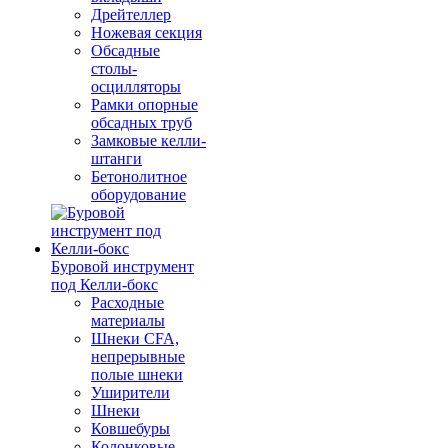
Дрейтеллер
Ножевая секция
Обсадные
столы-
осцилляторы
Рамки опорные
обсадных труб
Замковые келли-
штанги
Бетонолитное
оборудование
Буровой инструмент
под Келли-бокс
Расходные
материалы
Шнеки CFA,
непрерывные
полые шнеки
Уширители
Шнеки
Ковшебуры
Колонковые