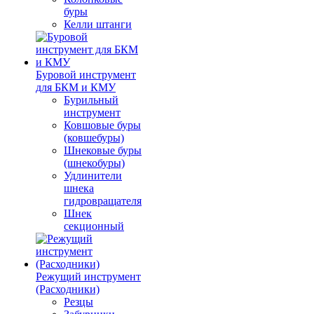
буры
Келли штанги
Буровой инструмент
для БКМ и КМУ
Бурильный
инструмент
Ковшовые буры
(ковшебуры)
Шнековые буры
(шнекобуры)
Удлинители
шнека
гидровращателя
Шнек
секционный
Режущий инструмент
(Расходники)
Резцы