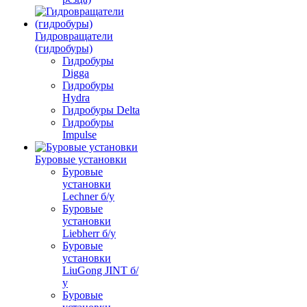
Гидровращатели
(гидробуры)
Гидробуры
Digga
Гидробуры
Hydra
Гидробуры Delta
Гидробуры
Impulse
Буровые установки
Буровые
установки
Lechner б/у
Буровые
установки
Liebherr б/у
Буровые
установки
LiuGong JINT б/
у
Буровые