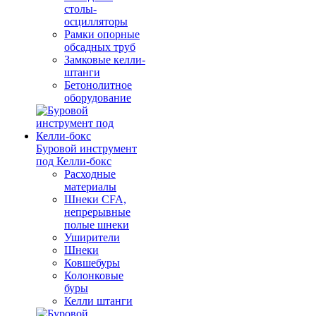
столы-
осцилляторы
Рамки опорные
обсадных труб
Замковые келли-
штанги
Бетонолитное
оборудование
Буровой инструмент
под Келли-бокс
Расходные
материалы
Шнеки CFA,
непрерывные
полые шнеки
Уширители
Шнеки
Ковшебуры
Колонковые
буры
Келли штанги