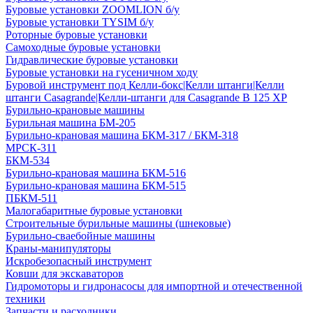
Буровые установки ZOOMLION б/у
Буровые установки TYSIM б/у
Роторные буровые установки
Самоходные буровые установки
Гидравлические буровые установки
Буровые установки на гусеничном ходу
Буровой инструмент под Келли-бокс|Келли штанги|Келли
штанги Casagrande|Келли-штанги для Casagrande B 125 XP
Бурильно-крановые машины
Бурильная машина БМ-205
Бурильно-крановая машина БКМ-317 / БКМ-318
МРСК-311
БКМ-534
Бурильно-крановая машина БКМ-516
Бурильно-крановая машина БКМ-515
ПБКМ-511
Малогабаритные буровые установки
Строительные бурильные машины (шнековые)
Бурильно-сваебойные машины
Краны-манипуляторы
Искробезопасный инструмент
Ковши для экскаваторов
Гидромоторы и гидронасосы для импортной и отечественной
техники
Запчасти и расходники