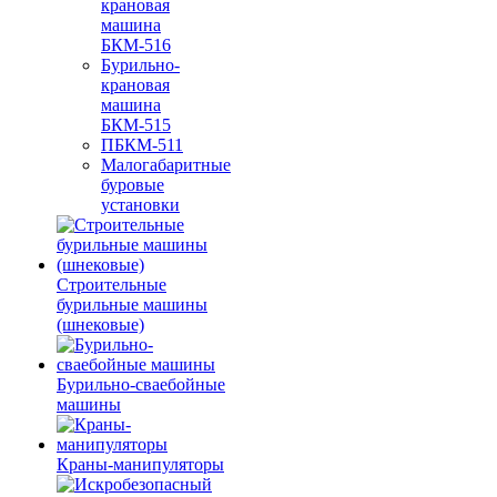
крановая
машина
БКМ-516
Бурильно-
крановая
машина
БКМ-515
ПБКМ-511
Малогабаритные
буровые
установки
Строительные
бурильные машины
(шнековые)
Бурильно-сваебойные
машины
Краны-манипуляторы