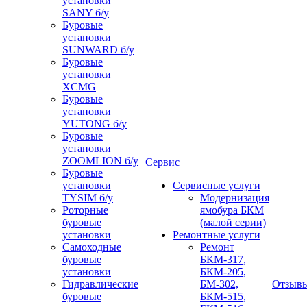
установки
SANY б/у
Буровые
установки
SUNWARD б/у
Буровые
установки
XCMG
Буровые
установки
YUTONG б/у
Буровые
установки
ZOOMLION б/у
Сервис
Буровые
установки
Сервисные услуги
TYSIM б/у
Модернизация
Роторные
ямобура БКМ
буровые
(малой серии)
установки
Ремонтные услуги
Самоходные
Ремонт
буровые
БКМ-317,
установки
БКМ-205,
Гидравлические
БМ-302,
Отзыв
буровые
БКМ-515,