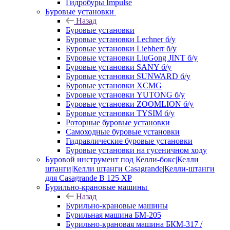
Гидробуры Impulse
Буровые установки
Назад
Буровые установки
Буровые установки Lechner б/у
Буровые установки Liebherr б/у
Буровые установки LiuGong JINT б/у
Буровые установки SANY б/у
Буровые установки SUNWARD б/у
Буровые установки XCMG
Буровые установки YUTONG б/у
Буровые установки ZOOMLION б/у
Буровые установки TYSIM б/у
Роторные буровые установки
Самоходные буровые установки
Гидравлические буровые установки
Буровые установки на гусеничном ходу
Буровой инструмент под Келли-бокс|Келли
штанги|Келли штанги Casagrande|Келли-штанги
для Casagrande B 125 XP
Бурильно-крановые машины
Назад
Бурильно-крановые машины
Бурильная машина БМ-205
Бурильно-крановая машина БКМ-317 /