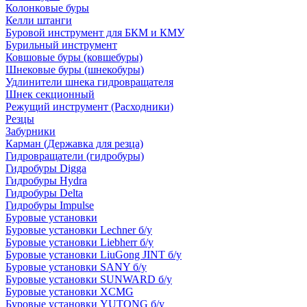
Колонковые буры
Келли штанги
Буровой инструмент для БКМ и КМУ
Бурильный инструмент
Ковшовые буры (ковшебуры)
Шнековые буры (шнекобуры)
Удлинители шнека гидровращателя
Шнек секционный
Режущий инструмент (Расходники)
Резцы
Забурники
Карман (Державка для резца)
Гидровращатели (гидробуры)
Гидробуры Digga
Гидробуры Hydra
Гидробуры Delta
Гидробуры Impulse
Буровые установки
Буровые установки Lechner б/у
Буровые установки Liebherr б/у
Буровые установки LiuGong JINT б/у
Буровые установки SANY б/у
Буровые установки SUNWARD б/у
Буровые установки XCMG
Буровые установки YUTONG б/у