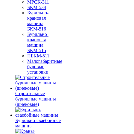
МРСК-311
БКМ-534
Бурильно-
крановая
машина
БКМ-516
Бурильно-
крановая
машина
БКМ-515
ПБКМ-511
Малогабаритные
буровые
установки
Строительные
бурильные машины
(шнековые)
Бурильно-сваебойные
машины