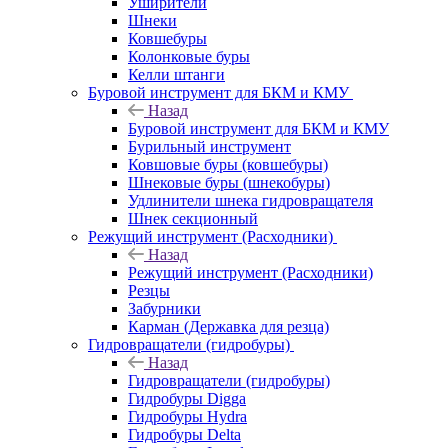
Уширители
Шнеки
Ковшебуры
Колонковые буры
Келли штанги
Буровой инструмент для БКМ и КМУ
Назад
Буровой инструмент для БКМ и КМУ
Бурильный инструмент
Ковшовые буры (ковшебуры)
Шнековые буры (шнекобуры)
Удлинители шнека гидровращателя
Шнек секционный
Режущий инструмент (Расходники)
Назад
Режущий инструмент (Расходники)
Резцы
Забурники
Карман (Державка для резца)
Гидровращатели (гидробуры)
Назад
Гидровращатели (гидробуры)
Гидробуры Digga
Гидробуры Hydra
Гидробуры Delta