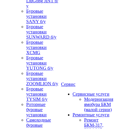
LiuGong JINT б/
у
Буровые
установки
SANY б/у
Буровые
установки
SUNWARD б/у
Буровые
установки
XCMG
Буровые
установки
YUTONG б/у
Буровые
установки
ZOOMLION б/у
Сервис
Буровые
установки
Сервисные услуги
TYSIM б/у
Модернизация
Роторные
ямобура БКМ
буровые
(малой серии)
установки
Ремонтные услуги
Самоходные
Ремонт
буровые
БКМ-317,