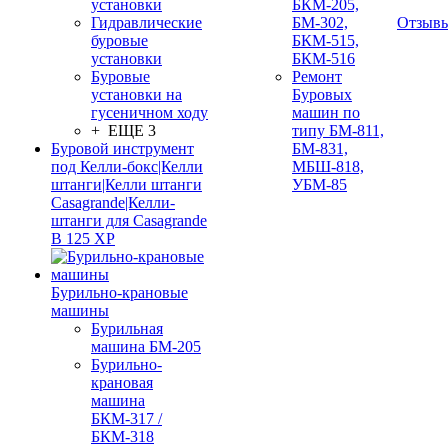
установки
БКМ-205,
Гидравлические
БМ-302,
Отзыв
буровые
БКМ-515,
установки
БКМ-516
Буровые
Ремонт
установки на
Буровых
гусеничном ходу
машин по
+ ЕЩЕ 3
типу БМ-811,
Буровой инструмент
БМ-831,
под Келли-бокс|Келли
МБШ-818,
штанги|Келли штанги
УБМ-85
Casagrande|Келли-
штанги для Casagrande
B 125 XP
Бурильно-крановые
машины
Бурильная
машина БМ-205
Бурильно-
крановая
машина
БКМ-317 /
БКМ-318