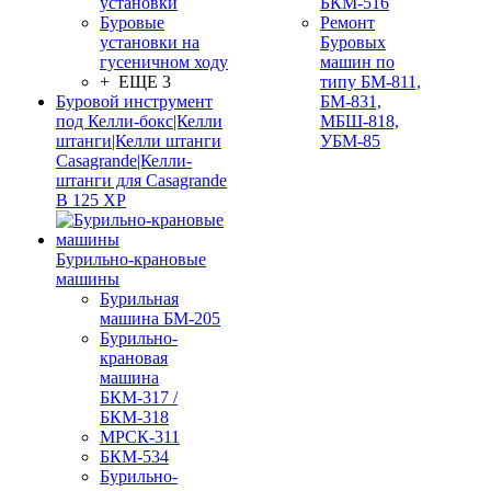
установки
БКМ-516
Буровые
Ремонт
установки на
Буровых
гусеничном ходу
машин по
+ ЕЩЕ 3
типу БМ-811,
Буровой инструмент
БМ-831,
под Келли-бокс|Келли
МБШ-818,
штанги|Келли штанги
УБМ-85
Casagrande|Келли-
штанги для Casagrande
B 125 XP
Бурильно-крановые
машины
Бурильная
машина БМ-205
Бурильно-
крановая
машина
БКМ-317 /
БКМ-318
МРСК-311
БКМ-534
Бурильно-