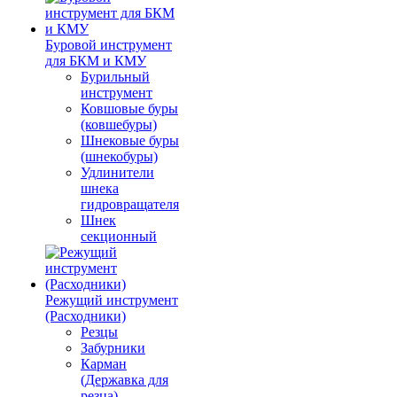
Буровой инструмент
для БКМ и КМУ
Бурильный
инструмент
Ковшовые буры
(ковшебуры)
Шнековые буры
(шнекобуры)
Удлинители
шнека
гидровращателя
Шнек
секционный
Режущий инструмент
(Расходники)
Резцы
Забурники
Карман
(Державка для
резца)