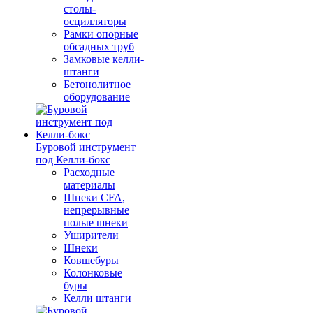
столы-
осцилляторы
Рамки опорные
обсадных труб
Замковые келли-
штанги
Бетонолитное
оборудование
Буровой инструмент
под Келли-бокс
Расходные
материалы
Шнеки CFA,
непрерывные
полые шнеки
Уширители
Шнеки
Ковшебуры
Колонковые
буры
Келли штанги