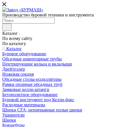
Производство буровой техники и инструмента
Каталог
По всему сайту
По каталогу
Каталог
Буровое оборудование
Обсадные инвентарные трубы
Центрирующие кольца и вкладыши
Дрейтеллер
Ножевая секция
Обсадные столы-осцилляторы
Рамки опорные обсадных труб
Замковые келли-штанги
Бетонолитное оборудование
Буровой инструмент под Келли-бокс
Расходные материалы
Шнеки CFA, непрерывные полые шнеки
Уширители
Шнеки
Ковшебуры