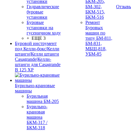
установки
БКМ-205,
Гидравлические
БМ-302,
Отзыв
буровые
БКМ-515,
установки
БКМ-516
Буровые
Ремонт
установки на
Буровых
гусеничном ходу
машин по
+ ЕЩЕ 3
типу БМ-811,
Буровой инструмент
БМ-831,
под Келли-бокс|Келли
МБШ-818,
штанги|Келли штанги
УБМ-85
Casagrande|Келли-
штанги для Casagrande
B 125 XP
Бурильно-крановые
машины
Бурильная
машина БМ-205
Бурильно-
крановая
машина
БКМ-317 /
БКМ-318