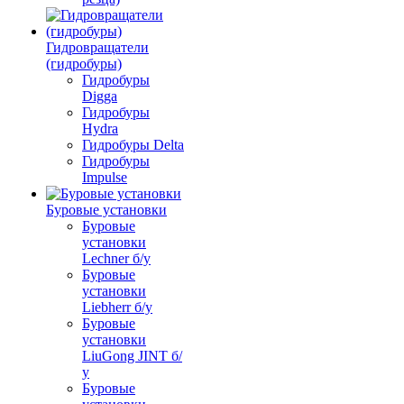
Гидровращатели
(гидробуры)
Гидробуры
Digga
Гидробуры
Hydra
Гидробуры Delta
Гидробуры
Impulse
Буровые установки
Буровые
установки
Lechner б/у
Буровые
установки
Liebherr б/у
Буровые
установки
LiuGong JINT б/
у
Буровые