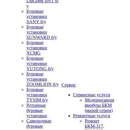
LiuGong JINT б/
у
Буровые
установки
SANY б/у
Буровые
установки
SUNWARD б/у
Буровые
установки
XCMG
Буровые
установки
YUTONG б/у
Буровые
установки
ZOOMLION б/у
Сервис
Буровые
установки
Сервисные услуги
TYSIM б/у
Модернизация
Роторные
ямобура БКМ
буровые
(малой серии)
установки
Ремонтные услуги
Самоходные
Ремонт
буровые
БКМ-317,