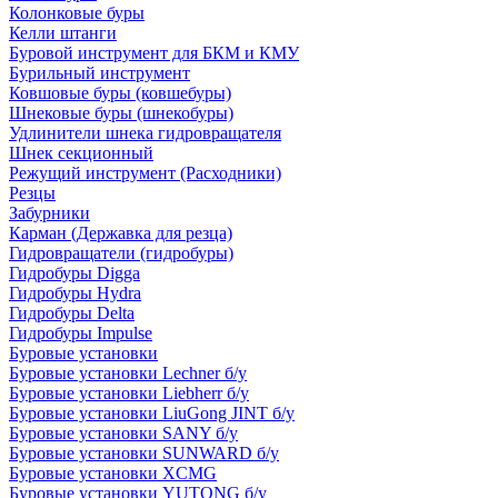
Колонковые буры
Келли штанги
Буровой инструмент для БКМ и КМУ
Бурильный инструмент
Ковшовые буры (ковшебуры)
Шнековые буры (шнекобуры)
Удлинители шнека гидровращателя
Шнек секционный
Режущий инструмент (Расходники)
Резцы
Забурники
Карман (Державка для резца)
Гидровращатели (гидробуры)
Гидробуры Digga
Гидробуры Hydra
Гидробуры Delta
Гидробуры Impulse
Буровые установки
Буровые установки Lechner б/у
Буровые установки Liebherr б/у
Буровые установки LiuGong JINT б/у
Буровые установки SANY б/у
Буровые установки SUNWARD б/у
Буровые установки XCMG
Буровые установки YUTONG б/у