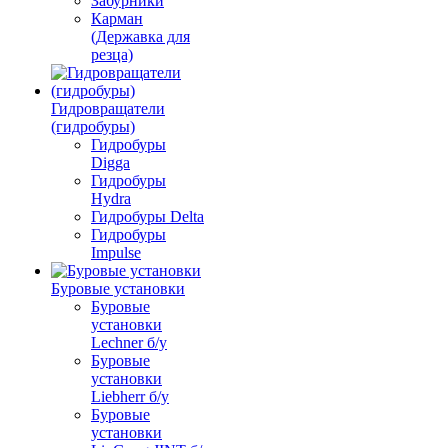
Забурники
Карман
(Державка для
резца)
Гидровращатели
(гидробуры)
Гидробуры
Digga
Гидробуры
Hydra
Гидробуры Delta
Гидробуры
Impulse
Буровые установки
Буровые
установки
Lechner б/у
Буровые
установки
Liebherr б/у
Буровые
установки