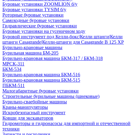
Буровые установки ZOOMLION б/у
Буровые установки TYSIM б/у
Роторные буровые установки
Самоходные буровые установки
Гидравлические буровые установки
Буровые установки на гусеничном ходу
Буровой инструмент под Келли-бокс|Келли штанги|Келли
штанги Casagrande|Келли-штанги для Casagrande B 125 XP
Бурильно-крановые машины
Бурильная машина БМ-205
Бурильно-крановая машина БКМ-317 / БКМ-318
МРСК-311
БКМ-534
Бурильно-крановая машина БКМ-516
Бурильно-крановая машина БКМ-515
ПБКМ-511
Малогабаритные буровые установки
Строительные бурильные машины (шнековые)
Бурильно-сваебойные машины
Краны-манипуляторы
Искробезопасный инструмент
Ковши для экскаваторов
Гидромоторы и гидронасосы для импортной и отечественной
техники
Запчасти и расходники