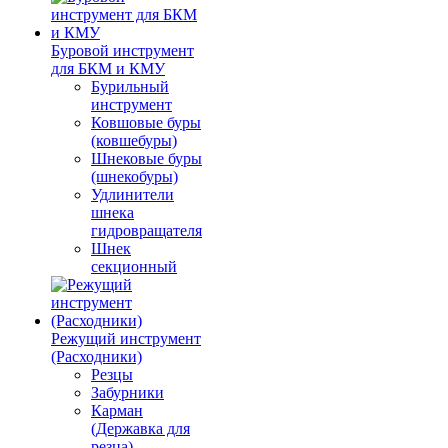
Буровой инструмент
для БКМ и КМУ
Бурильный
инструмент
Ковшовые буры
(ковшебуры)
Шнековые буры
(шнекобуры)
Удлинители
шнека
гидровращателя
Шнек
секционный
Режущий инструмент
(Расходники)
Резцы
Забурники
Карман
(Державка для
резца)