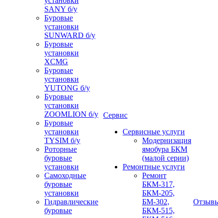
установки
SANY б/у
Буровые
установки
SUNWARD б/у
Буровые
установки
XCMG
Буровые
установки
YUTONG б/у
Буровые
установки
ZOOMLION б/у
Сервис
Буровые
установки
Сервисные услуги
TYSIM б/у
Модернизация
Роторные
ямобура БКМ
буровые
(малой серии)
установки
Ремонтные услуги
Самоходные
Ремонт
буровые
БКМ-317,
установки
БКМ-205,
Гидравлические
БМ-302,
Отзыв
буровые
БКМ-515,