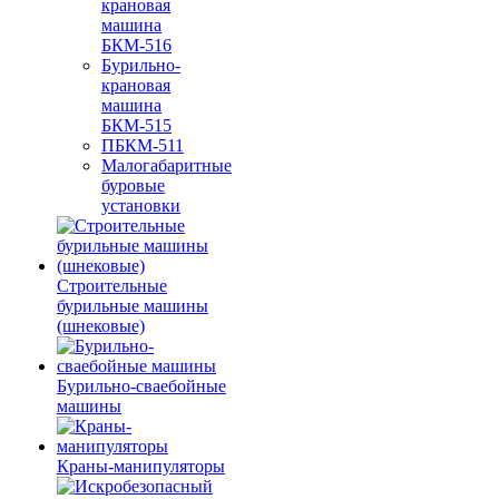
крановая
машина
БКМ-516
Бурильно-
крановая
машина
БКМ-515
ПБКМ-511
Малогабаритные
буровые
установки
Строительные
бурильные машины
(шнековые)
Бурильно-сваебойные
машины
Краны-манипуляторы