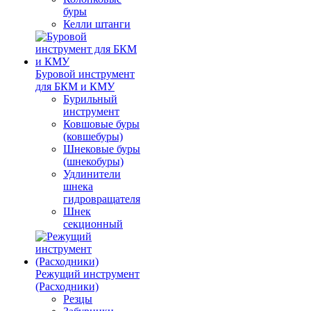
буры
Келли штанги
Буровой инструмент
для БКМ и КМУ
Бурильный
инструмент
Ковшовые буры
(ковшебуры)
Шнековые буры
(шнекобуры)
Удлинители
шнека
гидровращателя
Шнек
секционный
Режущий инструмент
(Расходники)
Резцы