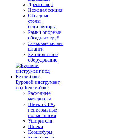
Дрейтеллер
Ножевая секция
Обсадные
столы-
осцилляторы
Рамки опорные
обсадных труб
Замковые келли-
штанги
Бетонолитное
оборудование
Буровой инструмент
под Келли-бокс
Расходные
материалы
Шнеки CFA,
непрерывные
полые шнеки
Уширители
Шнеки
Ковшебуры
Колонковые