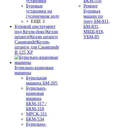
установки
БКМ-516
Буровые
Ремонт
установки на
Буровых
гусеничном ходу
машин по
+ ЕЩЕ 3
типу БМ-811,
Буровой инструмент
БМ-831,
под Келли-бокс|Келли
МБШ-818,
штанги|Келли штанги
УБМ-85
Casagrande|Келли-
штанги для Casagrande
B 125 XP
Бурильно-крановые
машины
Бурильная
машина БМ-205
Бурильно-
крановая
машина
БКМ-317 /
БКМ-318
МРСК-311
БКМ-534
Бурильно-