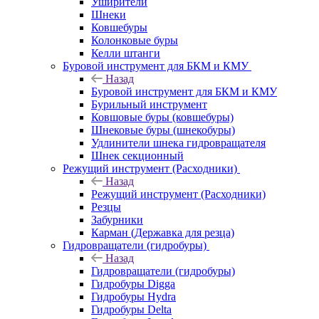
Уширители
Шнеки
Ковшебуры
Колонковые буры
Келли штанги
Буровой инструмент для БКМ и КМУ
Назад
Буровой инструмент для БКМ и КМУ
Бурильный инструмент
Ковшовые буры (ковшебуры)
Шнековые буры (шнекобуры)
Удлинители шнека гидровращателя
Шнек секционный
Режущий инструмент (Расходники)
Назад
Режущий инструмент (Расходники)
Резцы
Забурники
Карман (Державка для резца)
Гидровращатели (гидробуры)
Назад
Гидровращатели (гидробуры)
Гидробуры Digga
Гидробуры Hydra
Гидробуры Delta