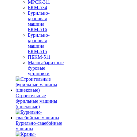
МРСК-311
БКМ-534
Бурильно-
крановая
машина
БКМ-516
Бурильно-
крановая
машина
БКМ-515
ПБКМ-511
Малогабаритные
буровые
установки
Строительные
бурильные машины
(шнековые)
Бурильно-сваебойные
машины