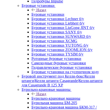
Гидробуры Impulse
Буровые установки
Назад
Буровые установки
Буровые установки Lechner б/у
Буровые установки Liebherr б/у
Буровые установки LiuGong JINT б/у
Буровые установки SANY б/у
Буровые установки SUNWARD б/у
Буровые установки XCMG
Буровые установки YUTONG б/у
Буровые установки ZOOMLION б/у
Буровые установки TYSIM б/у
Роторные буровые установки
Самоходные буровые установки
Гидравлические буровые установки
Буровые установки на гусеничном ходу
Буровой инструмент под Келли-бокс|Келли
штанги|Келли штанги Casagrande|Келли-штанги
для Casagrande B 125 XP
Бурильно-крановые машины
Назад
Бурильно-крановые машины
Бурильная машина БМ-205
Бурильно-крановая машина БКМ-317 /