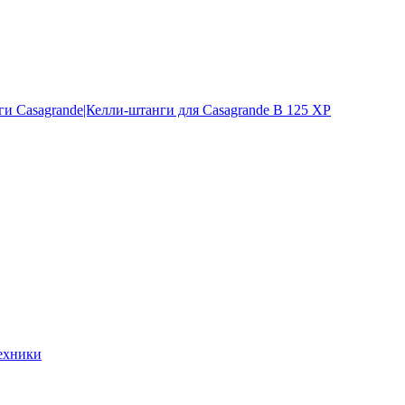
и Casagrande|Келли-штанги для Casagrande B 125 XP
ехники