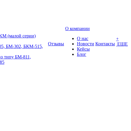
О компании
КМ (малой серии)
О нас
+
Отзывы
Новости
Контакты
ЕЩЕ
5, БМ-302, БКМ-515,
Кейсы
Блог
о типу БМ-811,
85