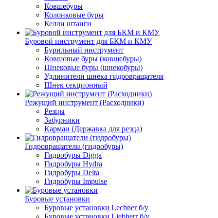
Ковшебуры
Колонковые буры
Келли штанги
Буровой инструмент для БКМ и КМУ
Бурильный инструмент
Ковшовые буры (ковшебуры)
Шнековые буры (шнекобуры)
Удлинители шнека гидровращателя
Шнек секционный
Режущий инструмент (Расходники)
Резцы
Забурники
Карман (Державка для резца)
Гидровращатели (гидробуры)
Гидробуры Digga
Гидробуры Hydra
Гидробуры Delta
Гидробуры Impulse
Буровые установки
Буровые установки Lechner б/у
Буровые установки Liebherr б/у