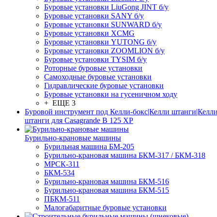
Буровые установки LiuGong JINT б/у
Буровые установки SANY б/у
Буровые установки SUNWARD б/у
Буровые установки XCMG
Буровые установки YUTONG б/у
Буровые установки ZOOMLION б/у
Буровые установки TYSIM б/у
Роторные буровые установки
Самоходные буровые установки
Гидравлические буровые установки
Буровые установки на гусеничном ходу
+ ЕЩЕ 3
Буровой инструмент под Келли-бокс|Келли штанги|Келли
штанги для Casagrande B 125 XP
Бурильно-крановые машины
Бурильная машина БМ-205
Бурильно-крановая машина БКМ-317 / БКМ-318
МРСК-311
БКМ-534
Бурильно-крановая машина БКМ-516
Бурильно-крановая машина БКМ-515
ПБКМ-511
Малогабаритные буровые установки