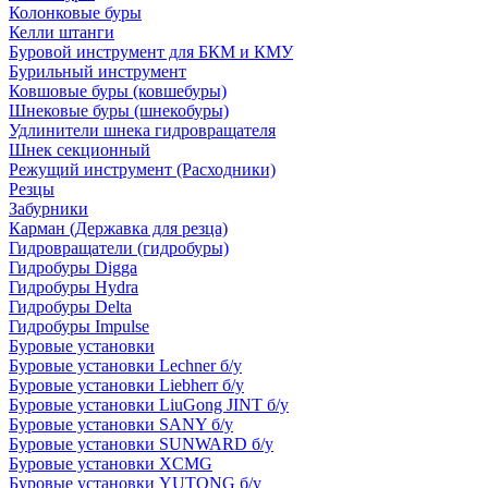
Колонковые буры
Келли штанги
Буровой инструмент для БКМ и КМУ
Бурильный инструмент
Ковшовые буры (ковшебуры)
Шнековые буры (шнекобуры)
Удлинители шнека гидровращателя
Шнек секционный
Режущий инструмент (Расходники)
Резцы
Забурники
Карман (Державка для резца)
Гидровращатели (гидробуры)
Гидробуры Digga
Гидробуры Hydra
Гидробуры Delta
Гидробуры Impulse
Буровые установки
Буровые установки Lechner б/у
Буровые установки Liebherr б/у
Буровые установки LiuGong JINT б/у
Буровые установки SANY б/у
Буровые установки SUNWARD б/у
Буровые установки XCMG
Буровые установки YUTONG б/у