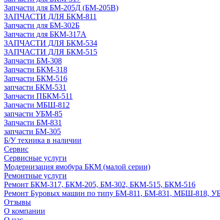
Запчасти для БМ-205Д (БМ-205В)
ЗАПЧАСТИ ДЛЯ БКМ-811
Запчасти для БМ-302Б
Запчасти для БКМ-317А
ЗАПЧАСТИ ДЛЯ БКМ-534
ЗАПЧАСТИ ДЛЯ БКМ-515
Запчасти БМ-308
Запчасти БКМ-318
Запчасти БКМ-516
запчасти БКМ-531
Запчасти ПБКМ-511
Запчасти МБШ-812
запчасти УБМ-85
Запчасти БМ-831
запчасти БМ-305
Б/У техника в наличии
Сервис
Сервисные услуги
Модернизация ямобура БКМ (малой серии)
Ремонтные услуги
Ремонт БКМ-317, БКМ-205, БМ-302, БКМ-515, БКМ-516
Ремонт Буровых машин по типу БМ-811, БМ-831, МБШ-818, У
Отзывы
О компании
О нас