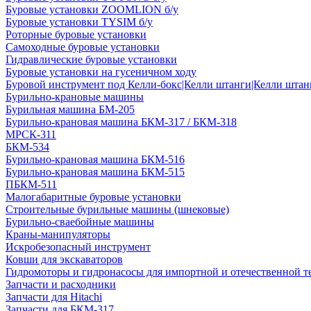
Буровые установки ZOOMLION б/у
Буровые установки TYSIM б/у
Роторные буровые установки
Самоходные буровые установки
Гидравлические буровые установки
Буровые установки на гусеничном ходу
Буровой инструмент под Келли-бокс|Келли штанги|Келли штанг
Бурильно-крановые машины
Бурильная машина БМ-205
Бурильно-крановая машина БКМ-317 / БКМ-318
МРСК-311
БКМ-534
Бурильно-крановая машина БКМ-516
Бурильно-крановая машина БКМ-515
ПБКМ-511
Малогабаритные буровые установки
Строительные бурильные машины (шнековые)
Бурильно-сваебойные машины
Краны-манипуляторы
Искробезопасный инструмент
Ковши для экскаваторов
Гидромоторы и гидронасосы для импортной и отечественной т
Запчасти и расходники
Запчасти для Hitachi
Запчасти для БКМ-317