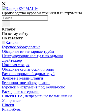
Производство буровой техники и инструмента
Каталог
По всему сайту
По каталогу
Каталог
Буровое оборудование
Обсадные инвентарные трубы
Центрирующие кольца и вкладыши
Дрейтеллер
Ножевая секция
Обсадные столы-осцилляторы
Рамки опорные обсадных труб
Замковые келли-штанги
Бетонолитное оборудование
Буровой инструмент под Келли-бокс
Расходные материалы
Шнеки CFA, непрерывные полые шнеки
Уширители
Шнеки
Ковшебуры