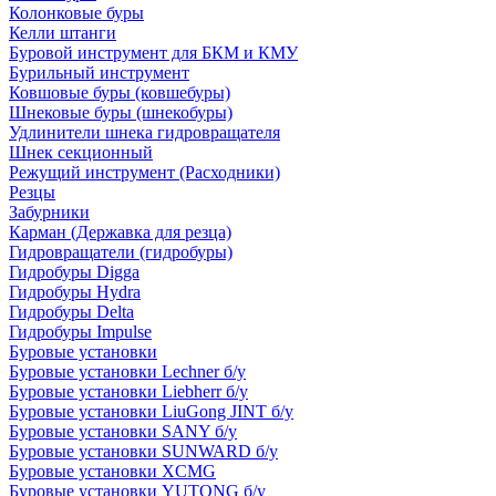
Колонковые буры
Келли штанги
Буровой инструмент для БКМ и КМУ
Бурильный инструмент
Ковшовые буры (ковшебуры)
Шнековые буры (шнекобуры)
Удлинители шнека гидровращателя
Шнек секционный
Режущий инструмент (Расходники)
Резцы
Забурники
Карман (Державка для резца)
Гидровращатели (гидробуры)
Гидробуры Digga
Гидробуры Hydra
Гидробуры Delta
Гидробуры Impulse
Буровые установки
Буровые установки Lechner б/у
Буровые установки Liebherr б/у
Буровые установки LiuGong JINT б/у
Буровые установки SANY б/у
Буровые установки SUNWARD б/у
Буровые установки XCMG
Буровые установки YUTONG б/у