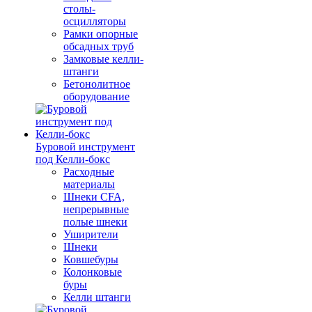
столы-
осцилляторы
Рамки опорные
обсадных труб
Замковые келли-
штанги
Бетонолитное
оборудование
Буровой инструмент
под Келли-бокс
Расходные
материалы
Шнеки CFA,
непрерывные
полые шнеки
Уширители
Шнеки
Ковшебуры
Колонковые
буры
Келли штанги