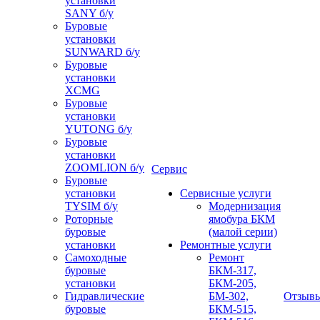
установки
SANY б/у
Буровые
установки
SUNWARD б/у
Буровые
установки
XCMG
Буровые
установки
YUTONG б/у
Буровые
установки
ZOOMLION б/у
Сервис
Буровые
установки
Сервисные услуги
TYSIM б/у
Модернизация
Роторные
ямобура БКМ
буровые
(малой серии)
установки
Ремонтные услуги
Самоходные
Ремонт
буровые
БКМ-317,
установки
БКМ-205,
Гидравлические
БМ-302,
Отзыв
буровые
БКМ-515,