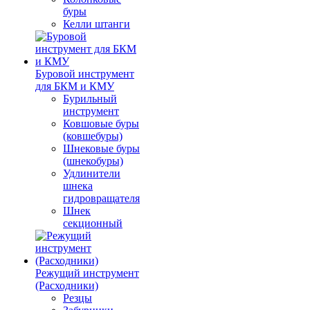
буры
Келли штанги
Буровой инструмент
для БКМ и КМУ
Бурильный
инструмент
Ковшовые буры
(ковшебуры)
Шнековые буры
(шнекобуры)
Удлинители
шнека
гидровращателя
Шнек
секционный
Режущий инструмент
(Расходники)
Резцы