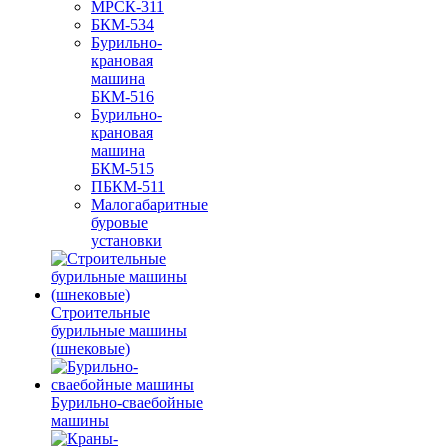
МРСК-311
БКМ-534
Бурильно-
крановая
машина
БКМ-516
Бурильно-
крановая
машина
БКМ-515
ПБКМ-511
Малогабаритные
буровые
установки
Строительные
бурильные машины
(шнековые)
Бурильно-сваебойные
машины