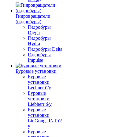
Гидровращатели
(гидробуры)
Гидробуры
Digga
Гидробуры
Hydra
Гидробуры Delta
Гидробуры
Impulse
Буровые установки
Буровые
установки
Lechner б/у
Буровые
установки
Liebherr б/у
Буровые
установки
LiuGong JINT б/
у
Буровые