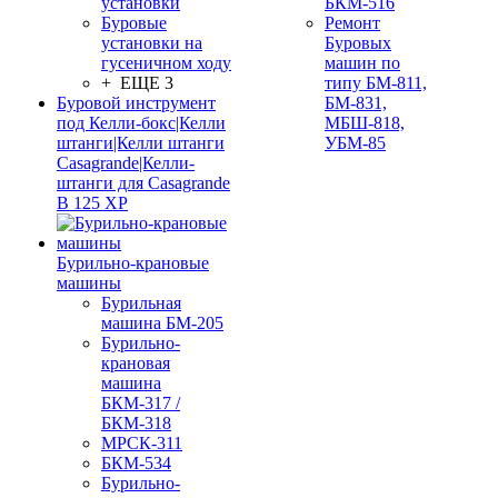
установки
БКМ-516
Буровые
Ремонт
установки на
Буровых
гусеничном ходу
машин по
+ ЕЩЕ 3
типу БМ-811,
Буровой инструмент
БМ-831,
под Келли-бокс|Келли
МБШ-818,
штанги|Келли штанги
УБМ-85
Casagrande|Келли-
штанги для Casagrande
B 125 XP
Бурильно-крановые
машины
Бурильная
машина БМ-205
Бурильно-
крановая
машина
БКМ-317 /
БКМ-318
МРСК-311
БКМ-534
Бурильно-