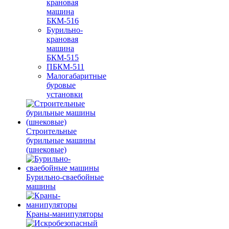
крановая
машина
БКМ-516
Бурильно-
крановая
машина
БКМ-515
ПБКМ-511
Малогабаритные
буровые
установки
Строительные
бурильные машины
(шнековые)
Бурильно-сваебойные
машины
Краны-манипуляторы