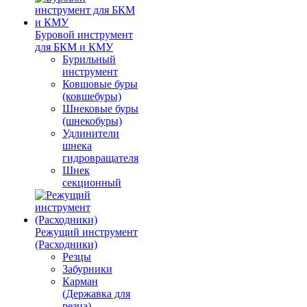
Буровой инструмент
для БКМ и КМУ
Бурильный
инструмент
Ковшовые буры
(ковшебуры)
Шнековые буры
(шнекобуры)
Удлинители
шнека
гидровращателя
Шнек
секционный
Режущий инструмент
(Расходники)
Резцы
Забурники
Карман
(Державка для
резца)