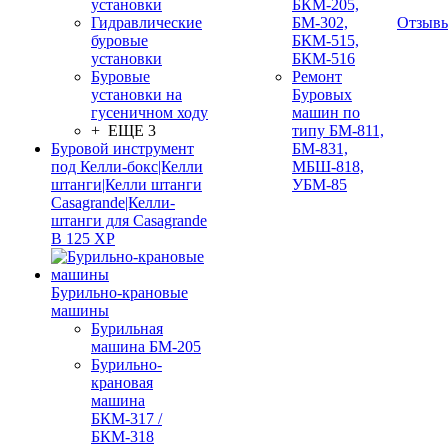
установки
БКМ-205,
Гидравлические
БМ-302,
Отзыв
буровые
БКМ-515,
установки
БКМ-516
Буровые
Ремонт
установки на
Буровых
гусеничном ходу
машин по
+ ЕЩЕ 3
типу БМ-811,
Буровой инструмент
БМ-831,
под Келли-бокс|Келли
МБШ-818,
штанги|Келли штанги
УБМ-85
Casagrande|Келли-
штанги для Casagrande
B 125 XP
Бурильно-крановые
машины
Бурильная
машина БМ-205
Бурильно-
крановая
машина
БКМ-317 /
БКМ-318