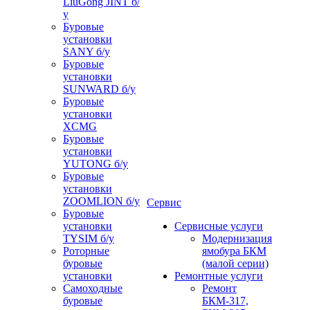
LiuGong JINT б/
у
Буровые
установки
SANY б/у
Буровые
установки
SUNWARD б/у
Буровые
установки
XCMG
Буровые
установки
YUTONG б/у
Буровые
установки
ZOOMLION б/у
Сервис
Буровые
установки
Сервисные услуги
TYSIM б/у
Модернизация
Роторные
ямобура БКМ
буровые
(малой серии)
установки
Ремонтные услуги
Самоходные
Ремонт
буровые
БКМ-317,