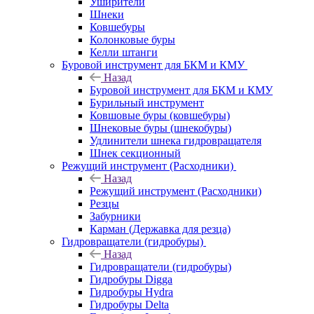
Уширители
Шнеки
Ковшебуры
Колонковые буры
Келли штанги
Буровой инструмент для БКМ и КМУ
Назад
Буровой инструмент для БКМ и КМУ
Бурильный инструмент
Ковшовые буры (ковшебуры)
Шнековые буры (шнекобуры)
Удлинители шнека гидровращателя
Шнек секционный
Режущий инструмент (Расходники)
Назад
Режущий инструмент (Расходники)
Резцы
Забурники
Карман (Державка для резца)
Гидровращатели (гидробуры)
Назад
Гидровращатели (гидробуры)
Гидробуры Digga
Гидробуры Hydra
Гидробуры Delta