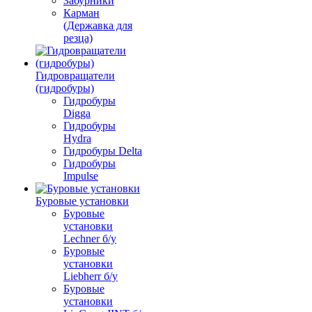
Забурники
Карман
(Державка для
резца)
Гидровращатели
(гидробуры)
Гидробуры
Digga
Гидробуры
Hydra
Гидробуры Delta
Гидробуры
Impulse
Буровые установки
Буровые
установки
Lechner б/у
Буровые
установки
Liebherr б/у
Буровые
установки