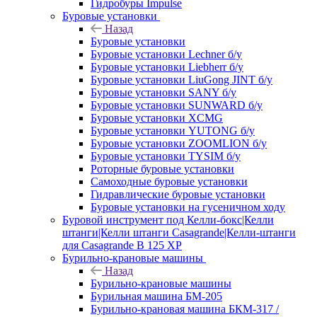
Гидробуры Impulse
Буровые установки
Назад
Буровые установки
Буровые установки Lechner б/у
Буровые установки Liebherr б/у
Буровые установки LiuGong JINT б/у
Буровые установки SANY б/у
Буровые установки SUNWARD б/у
Буровые установки XCMG
Буровые установки YUTONG б/у
Буровые установки ZOOMLION б/у
Буровые установки TYSIM б/у
Роторные буровые установки
Самоходные буровые установки
Гидравлические буровые установки
Буровые установки на гусеничном ходу
Буровой инструмент под Келли-бокс|Келли
штанги|Келли штанги Casagrande|Келли-штанги
для Casagrande B 125 XP
Бурильно-крановые машины
Назад
Бурильно-крановые машины
Бурильная машина БМ-205
Бурильно-крановая машина БКМ-317 /