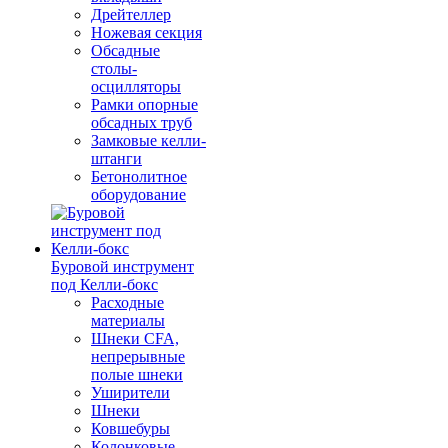
Дрейтеллер
Ножевая секция
Обсадные
столы-
осцилляторы
Рамки опорные
обсадных труб
Замковые келли-
штанги
Бетонолитное
оборудование
Буровой инструмент
под Келли-бокс
Расходные
материалы
Шнеки CFA,
непрерывные
полые шнеки
Уширители
Шнеки
Ковшебуры
Колонковые