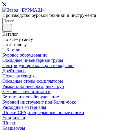
Производство буровой техники и инструмента
Каталог
По всему сайту
По каталогу
Каталог
Буровое оборудование
Обсадные инвентарные трубы
Центрирующие кольца и вкладыши
Дрейтеллер
Ножевая секция
Обсадные столы-осцилляторы
Рамки опорные обсадных труб
Замковые келли-штанги
Бетонолитное оборудование
Буровой инструмент под Келли-бокс
Расходные материалы
Шнеки CFA, непрерывные полые шнеки
Уширители
Шнеки
Ковшебуры