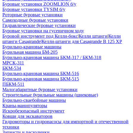
Буровые установки ZOOMLION б/у
Буровые установки TYSIM б/у
Роторные буровые установки
Самоходные буровые установки
Гидравлические буровые установки
Буровые установки на гусеничном ходу
Буровой инструмент под Келли-бокс|Келли штанги|Келли
штанги Casagrande|Келли-штанги для Casagrande B 125 XP
Бурильно-крановые машины
Бурильная машина БМ-205
Бурильно-крановая машина БКМ-317 / БКМ-318
МРСК-311
БКМ-534
Бурильно-крановая машина БКМ-516
Бурильно-крановая машина БКМ-515
ПБКМ-511
Малогабаритные буровые установки
Строительные бурильные машины (шнековые)
Бурильно-сваебойные машины
Краны-манипуляторы
Искробезопасный инструмент
Ковши для экскаваторов
Гидромоторы и гидронасосы для импортной и отечественной
техники
Запчасти и расходники