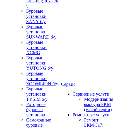
LiuGong JINT б/
у
Буровые
установки
SANY б/у
Буровые
установки
SUNWARD б/у
Буровые
установки
XCMG
Буровые
установки
YUTONG б/у
Буровые
установки
ZOOMLION б/у
Сервис
Буровые
установки
Сервисные услуги
TYSIM б/у
Модернизация
Роторные
ямобура БКМ
буровые
(малой серии)
установки
Ремонтные услуги
Самоходные
Ремонт
буровые
БКМ-317,