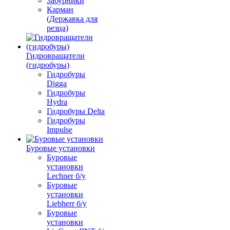
Забурники
Карман
(Державка для
резца)
Гидровращатели
(гидробуры)
Гидробуры
Digga
Гидробуры
Hydra
Гидробуры Delta
Гидробуры
Impulse
Буровые установки
Буровые
установки
Lechner б/у
Буровые
установки
Liebherr б/у
Буровые
установки