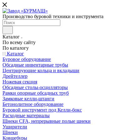
Производство буровой техники и инструмента
Каталог
По всему сайту
По каталогу
Каталог
Буровое оборудование
Обсадные инвентарные трубы
Центрирующие кольца и вкладыши
Дрейтеллер
Ножевая секция
Обсадные столы-осцилляторы
Рамки опорные обсадных труб
Замковые келли-штанги
Бетонолитное оборудование
Буровой инструмент под Келли-бокс
Расходные материалы
Шнеки CFA, непрерывные полые шнеки
Уширители
Шнеки
Ковшебуры