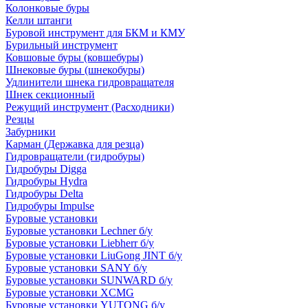
Колонковые буры
Келли штанги
Буровой инструмент для БКМ и КМУ
Бурильный инструмент
Ковшовые буры (ковшебуры)
Шнековые буры (шнекобуры)
Удлинители шнека гидровращателя
Шнек секционный
Режущий инструмент (Расходники)
Резцы
Забурники
Карман (Державка для резца)
Гидровращатели (гидробуры)
Гидробуры Digga
Гидробуры Hydra
Гидробуры Delta
Гидробуры Impulse
Буровые установки
Буровые установки Lechner б/у
Буровые установки Liebherr б/у
Буровые установки LiuGong JINT б/у
Буровые установки SANY б/у
Буровые установки SUNWARD б/у
Буровые установки XCMG
Буровые установки YUTONG б/у