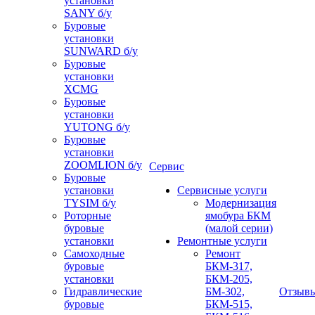
установки
SANY б/у
Буровые
установки
SUNWARD б/у
Буровые
установки
XCMG
Буровые
установки
YUTONG б/у
Буровые
установки
ZOOMLION б/у
Сервис
Буровые
установки
Сервисные услуги
TYSIM б/у
Модернизация
Роторные
ямобура БКМ
буровые
(малой серии)
установки
Ремонтные услуги
Самоходные
Ремонт
буровые
БКМ-317,
установки
БКМ-205,
Гидравлические
БМ-302,
Отзыв
буровые
БКМ-515,