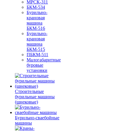
МРСК-311
БКМ-534
Бурильно-
крановая
машина
БКМ-516
Бурильно-
крановая
машина
БКМ-515
ПБКМ-511
Малогабаритные
буровые
установки
Строительные
бурильные машины
(шнековые)
Бурильно-сваебойные
машины