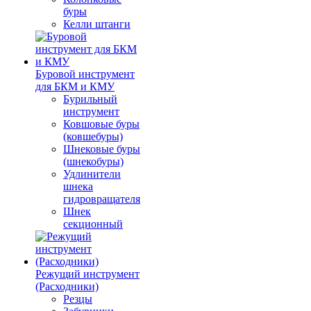
буры
Келли штанги
Буровой инструмент
для БКМ и КМУ
Бурильный
инструмент
Ковшовые буры
(ковшебуры)
Шнековые буры
(шнекобуры)
Удлинители
шнека
гидровращателя
Шнек
секционный
Режущий инструмент
(Расходники)
Резцы