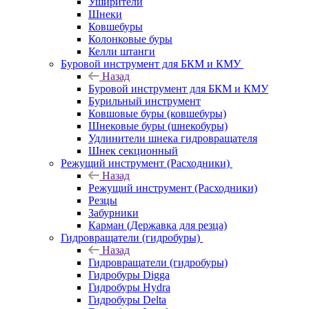
Уширители
Шнеки
Ковшебуры
Колонковые буры
Келли штанги
Буровой инструмент для БКМ и КМУ
Назад
Буровой инструмент для БКМ и КМУ
Бурильный инструмент
Ковшовые буры (ковшебуры)
Шнековые буры (шнекобуры)
Удлинители шнека гидровращателя
Шнек секционный
Режущий инструмент (Расходники)
Назад
Режущий инструмент (Расходники)
Резцы
Забурники
Карман (Державка для резца)
Гидровращатели (гидробуры)
Назад
Гидровращатели (гидробуры)
Гидробуры Digga
Гидробуры Hydra
Гидробуры Delta