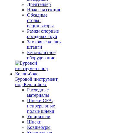
Дрейтеллер
Ножевая секция
Обсадные
столы-
осцилляторы
Рамки опорные
обсадных труб
Замковые келли-
штанги
Бетонолитное
оборудование
Буровой инструмент
под Келли-бокс
Расходные
материалы
Шнеки CFA,
непрерывные
полые шнеки
Уширители
Шнеки
Ковшебуры
Колонковые