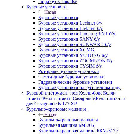
Гидробуры Impulse
Буровые установки
Назад
Буровые установки
Буровые установки Lechner б/у
Буровые установки Liebherr б/у
Буровые установки LiuGong JINT б/у
Буровые установки SANY б/у
Буровые установки SUNWARD б/у
Буровые установки XCMG
Буровые установки YUTONG б/у
Буровые установки ZOOMLION б/у
Буровые установки TYSIM б/у
Роторные буровые установки
Самоходные буровые установки
Гидравлические буровые установки
Буровые установки на гусеничном ходу
Буровой инструмент под Келли-бокс|Келли
штанги|Келли штанги Casagrande|Келли-штанги
для Casagrande B 125 XP
Бурильно-крановые машины
Назад
Бурильно-крановые машины
Бурильная машина БМ-205
Бурильно-крановая машина БКМ-317 /