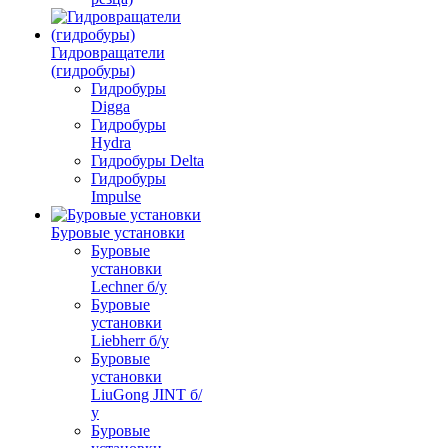
Гидровращатели
(гидробуры)
Гидробуры
Digga
Гидробуры
Hydra
Гидробуры Delta
Гидробуры
Impulse
Буровые установки
Буровые
установки
Lechner б/у
Буровые
установки
Liebherr б/у
Буровые
установки
LiuGong JINT б/
у
Буровые