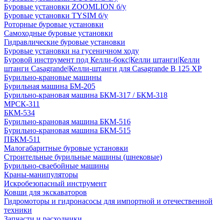
Буровые установки ZOOMLION б/у
Буровые установки TYSIM б/у
Роторные буровые установки
Самоходные буровые установки
Гидравлические буровые установки
Буровые установки на гусеничном ходу
Буровой инструмент под Келли-бокс|Келли штанги|Келли
штанги Casagrande|Келли-штанги для Casagrande B 125 XP
Бурильно-крановые машины
Бурильная машина БМ-205
Бурильно-крановая машина БКМ-317 / БКМ-318
МРСК-311
БКМ-534
Бурильно-крановая машина БКМ-516
Бурильно-крановая машина БКМ-515
ПБКМ-511
Малогабаритные буровые установки
Строительные бурильные машины (шнековые)
Бурильно-сваебойные машины
Краны-манипуляторы
Искробезопасный инструмент
Ковши для экскаваторов
Гидромоторы и гидронасосы для импортной и отечественной
техники
Запчасти и расходники