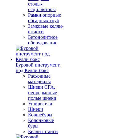
столы-
осцилляторы
Рамки опорные
обсадных труб
Замковые келли-
штанги
Бетонолитное
оборудование
Буровой инструмент
под Келли-бокс
Расходные
материалы
Шнеки CFA,
непрерывные
полые шнеки
Уширители
Шнеки
Ковшебуры
Колонковые
буры
Келли штанги