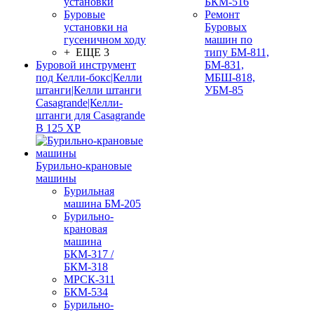
установки
БКМ-516
Буровые
Ремонт
установки на
Буровых
гусеничном ходу
машин по
+ ЕЩЕ 3
типу БМ-811,
Буровой инструмент
БМ-831,
под Келли-бокс|Келли
МБШ-818,
штанги|Келли штанги
УБМ-85
Casagrande|Келли-
штанги для Casagrande
B 125 XP
Бурильно-крановые
машины
Бурильная
машина БМ-205
Бурильно-
крановая
машина
БКМ-317 /
БКМ-318
МРСК-311
БКМ-534
Бурильно-