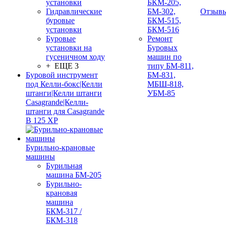
установки
БКМ-205,
Гидравлические
БМ-302,
Отзыв
буровые
БКМ-515,
установки
БКМ-516
Буровые
Ремонт
установки на
Буровых
гусеничном ходу
машин по
+ ЕЩЕ 3
типу БМ-811,
Буровой инструмент
БМ-831,
под Келли-бокс|Келли
МБШ-818,
штанги|Келли штанги
УБМ-85
Casagrande|Келли-
штанги для Casagrande
B 125 XP
Бурильно-крановые
машины
Бурильная
машина БМ-205
Бурильно-
крановая
машина
БКМ-317 /
БКМ-318