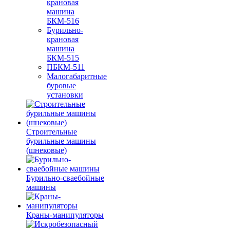
крановая
машина
БКМ-516
Бурильно-
крановая
машина
БКМ-515
ПБКМ-511
Малогабаритные
буровые
установки
Строительные
бурильные машины
(шнековые)
Бурильно-сваебойные
машины
Краны-манипуляторы