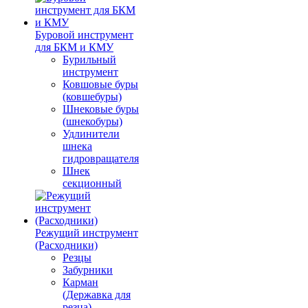
Буровой инструмент
для БКМ и КМУ
Бурильный
инструмент
Ковшовые буры
(ковшебуры)
Шнековые буры
(шнекобуры)
Удлинители
шнека
гидровращателя
Шнек
секционный
Режущий инструмент
(Расходники)
Резцы
Забурники
Карман
(Державка для
резца)