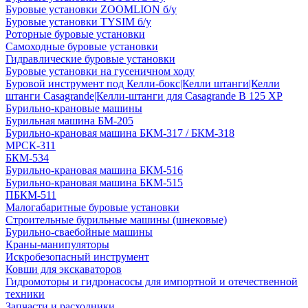
Буровые установки ZOOMLION б/у
Буровые установки TYSIM б/у
Роторные буровые установки
Самоходные буровые установки
Гидравлические буровые установки
Буровые установки на гусеничном ходу
Буровой инструмент под Келли-бокс|Келли штанги|Келли
штанги Casagrande|Келли-штанги для Casagrande B 125 XP
Бурильно-крановые машины
Бурильная машина БМ-205
Бурильно-крановая машина БКМ-317 / БКМ-318
МРСК-311
БКМ-534
Бурильно-крановая машина БКМ-516
Бурильно-крановая машина БКМ-515
ПБКМ-511
Малогабаритные буровые установки
Строительные бурильные машины (шнековые)
Бурильно-сваебойные машины
Краны-манипуляторы
Искробезопасный инструмент
Ковши для экскаваторов
Гидромоторы и гидронасосы для импортной и отечественной
техники
Запчасти и расходники