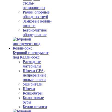
столы-
осцилляторы
Рамки опорные
обсадных труб
Замковые келли-
штанги
Бетонолитное
оборудование
Буровой инструмент
под Келли-бокс
Расходные
материалы
Шнеки CFA,
непрерывные
полые шнеки
Уширители
Шнеки
Ковшебуры
Колонковые
буры
Келли штанги