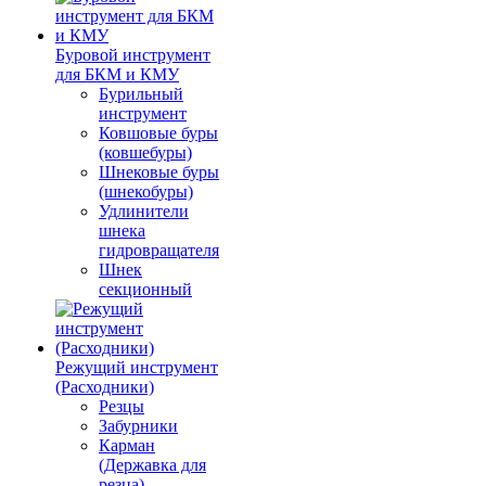
Буровой инструмент
для БКМ и КМУ
Бурильный
инструмент
Ковшовые буры
(ковшебуры)
Шнековые буры
(шнекобуры)
Удлинители
шнека
гидровращателя
Шнек
секционный
Режущий инструмент
(Расходники)
Резцы
Забурники
Карман
(Державка для
резца)