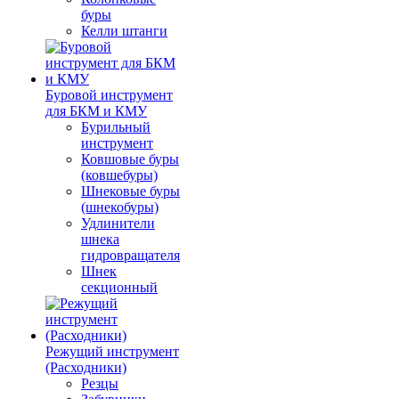
буры
Келли штанги
Буровой инструмент
для БКМ и КМУ
Бурильный
инструмент
Ковшовые буры
(ковшебуры)
Шнековые буры
(шнекобуры)
Удлинители
шнека
гидровращателя
Шнек
секционный
Режущий инструмент
(Расходники)
Резцы