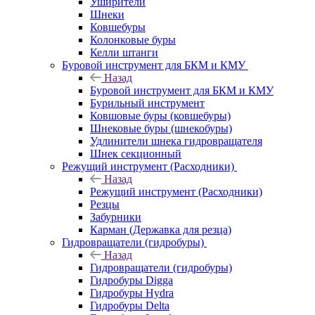
Уширители
Шнеки
Ковшебуры
Колонковые буры
Келли штанги
Буровой инструмент для БКМ и КМУ
Назад
Буровой инструмент для БКМ и КМУ
Бурильный инструмент
Ковшовые буры (ковшебуры)
Шнековые буры (шнекобуры)
Удлинители шнека гидровращателя
Шнек секционный
Режущий инструмент (Расходники)
Назад
Режущий инструмент (Расходники)
Резцы
Забурники
Карман (Державка для резца)
Гидровращатели (гидробуры)
Назад
Гидровращатели (гидробуры)
Гидробуры Digga
Гидробуры Hydra
Гидробуры Delta