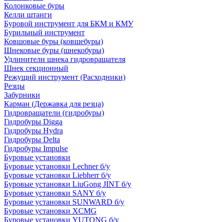
Колонковые буры
Келли штанги
Буровой инструмент для БКМ и КМУ
Бурильный инструмент
Ковшовые буры (ковшебуры)
Шнековые буры (шнекобуры)
Удлинители шнека гидровращателя
Шнек секционный
Режущий инструмент (Расходники)
Резцы
Забурники
Карман (Державка для резца)
Гидровращатели (гидробуры)
Гидробуры Digga
Гидробуры Hydra
Гидробуры Delta
Гидробуры Impulse
Буровые установки
Буровые установки Lechner б/у
Буровые установки Liebherr б/у
Буровые установки LiuGong JINT б/у
Буровые установки SANY б/у
Буровые установки SUNWARD б/у
Буровые установки XCMG
Буровые установки YUTONG б/у