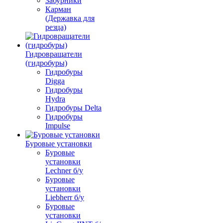
Забурники
Карман
(Державка для
резца)
Гидровращатели
(гидробуры)
Гидробуры
Digga
Гидробуры
Hydra
Гидробуры Delta
Гидробуры
Impulse
Буровые установки
Буровые
установки
Lechner б/у
Буровые
установки
Liebherr б/у
Буровые
установки