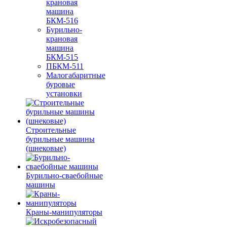
крановая
машина
БКМ-516
Бурильно-
крановая
машина
БКМ-515
ПБКМ-511
Малогабаритные
буровые
установки
Строительные
бурильные машины
(шнековые)
Бурильно-сваебойные
машины
Краны-манипуляторы