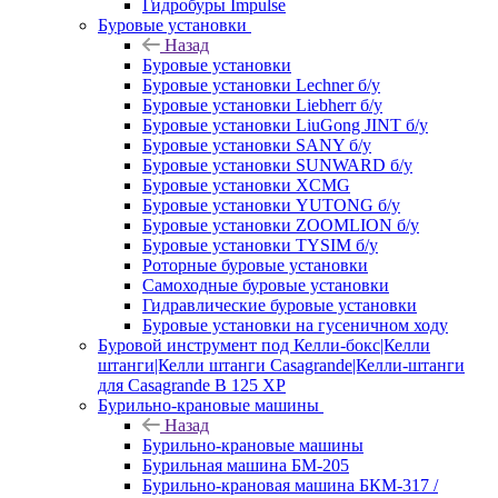
Гидробуры Impulse
Буровые установки
Назад
Буровые установки
Буровые установки Lechner б/у
Буровые установки Liebherr б/у
Буровые установки LiuGong JINT б/у
Буровые установки SANY б/у
Буровые установки SUNWARD б/у
Буровые установки XCMG
Буровые установки YUTONG б/у
Буровые установки ZOOMLION б/у
Буровые установки TYSIM б/у
Роторные буровые установки
Самоходные буровые установки
Гидравлические буровые установки
Буровые установки на гусеничном ходу
Буровой инструмент под Келли-бокс|Келли
штанги|Келли штанги Casagrande|Келли-штанги
для Casagrande B 125 XP
Бурильно-крановые машины
Назад
Бурильно-крановые машины
Бурильная машина БМ-205
Бурильно-крановая машина БКМ-317 /