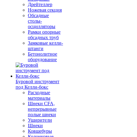
Дрейтеллер
Ножевая секция
Обсадные
столы-
осцилляторы
Рамки опорные
обсадных труб
Замковые келли-
штанги
Бетонолитное
оборудование
Буровой инструмент
под Келли-бокс
Расходные
материалы
Шнеки CFA,
непрерывные
полые шнеки
Уширители
Шнеки
Ковшебуры
Колонковые