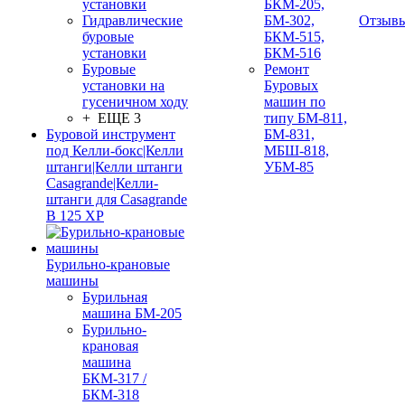
установки
БКМ-205,
Гидравлические
БМ-302,
Отзыв
буровые
БКМ-515,
установки
БКМ-516
Буровые
Ремонт
установки на
Буровых
гусеничном ходу
машин по
+ ЕЩЕ 3
типу БМ-811,
Буровой инструмент
БМ-831,
под Келли-бокс|Келли
МБШ-818,
штанги|Келли штанги
УБМ-85
Casagrande|Келли-
штанги для Casagrande
B 125 XP
Бурильно-крановые
машины
Бурильная
машина БМ-205
Бурильно-
крановая
машина
БКМ-317 /
БКМ-318