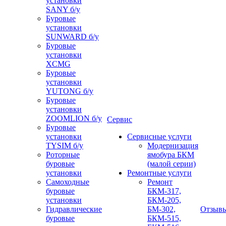
установки
SANY б/у
Буровые
установки
SUNWARD б/у
Буровые
установки
XCMG
Буровые
установки
YUTONG б/у
Буровые
установки
ZOOMLION б/у
Сервис
Буровые
установки
Сервисные услуги
TYSIM б/у
Модернизация
Роторные
ямобура БКМ
буровые
(малой серии)
установки
Ремонтные услуги
Самоходные
Ремонт
буровые
БКМ-317,
установки
БКМ-205,
Гидравлические
БМ-302,
Отзыв
буровые
БКМ-515,