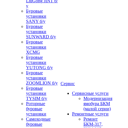
LiuGong JINT б/
у
Буровые
установки
SANY б/у
Буровые
установки
SUNWARD б/у
Буровые
установки
XCMG
Буровые
установки
YUTONG б/у
Буровые
установки
ZOOMLION б/у
Сервис
Буровые
установки
Сервисные услуги
TYSIM б/у
Модернизация
Роторные
ямобура БКМ
буровые
(малой серии)
установки
Ремонтные услуги
Самоходные
Ремонт
буровые
БКМ-317,