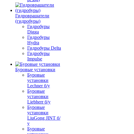
Гидровращатели
(гидробуры)
Гидробуры
Digga
Гидробуры
Hydra
Гидробуры Delta
Гидробуры
Impulse
Буровые установки
Буровые
установки
Lechner б/у
Буровые
установки
Liebherr б/у
Буровые
установки
LiuGong JINT б/
у
Буровые