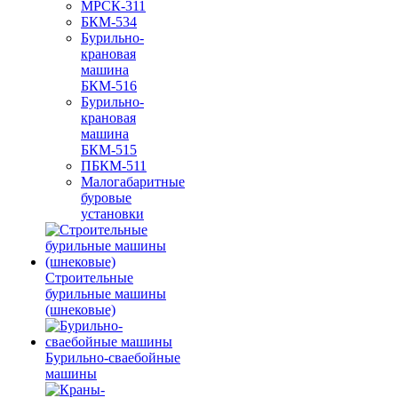
МРСК-311
БКМ-534
Бурильно-
крановая
машина
БКМ-516
Бурильно-
крановая
машина
БКМ-515
ПБКМ-511
Малогабаритные
буровые
установки
Строительные
бурильные машины
(шнековые)
Бурильно-сваебойные
машины