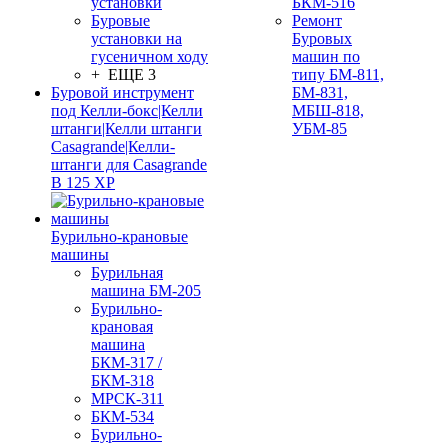
установки
БКМ-516
Буровые
Ремонт
установки на
Буровых
гусеничном ходу
машин по
+ ЕЩЕ 3
типу БМ-811,
Буровой инструмент
БМ-831,
под Келли-бокс|Келли
МБШ-818,
штанги|Келли штанги
УБМ-85
Casagrande|Келли-
штанги для Casagrande
B 125 XP
Бурильно-крановые
машины
Бурильная
машина БМ-205
Бурильно-
крановая
машина
БКМ-317 /
БКМ-318
МРСК-311
БКМ-534
Бурильно-