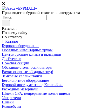
Производство буровой техники и инструмента
Каталог
По всему сайту
По каталогу
Каталог
Буровое оборудование
Обсадные инвентарные трубы
Центрирующие кольца и вкладыши
Дрейтеллер
Ножевая секция
Обсадные столы-осцилляторы
Рамки опорные обсадных труб
Замковые келли-штанги
Бетонолитное оборудование
Буровой инструмент под Келли-бокс
Расходные материалы
Шнеки CFA, непрерывные полые шнеки
Уширители
Шнеки
Ковшебуры