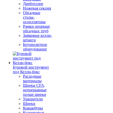
Дрейтеллер
Ножевая секция
Обсадные
столы-
осцилляторы
Рамки опорные
обсадных труб
Замковые келли-
штанги
Бетонолитное
оборудование
Буровой инструмент
под Келли-бокс
Расходные
материалы
Шнеки CFA,
непрерывные
полые шнеки
Уширители
Шнеки
Ковшебуры
Колонковые