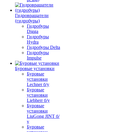
Гидровращатели
(гидробуры)
Гидробуры
Digga
Гидробуры
Hydra
Гидробуры Delta
Гидробуры
Impulse
Буровые установки
Буровые
установки
Lechner б/у
Буровые
установки
Liebherr б/у
Буровые
установки
LiuGong JINT б/
у
Буровые