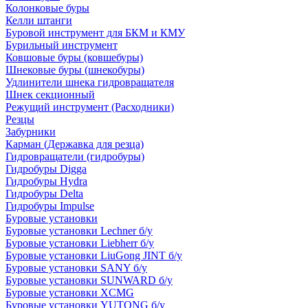
Колонковые буры
Келли штанги
Буровой инструмент для БКМ и КМУ
Бурильный инструмент
Ковшовые буры (ковшебуры)
Шнековые буры (шнекобуры)
Удлинители шнека гидровращателя
Шнек секционный
Режущий инструмент (Расходники)
Резцы
Забурники
Карман (Державка для резца)
Гидровращатели (гидробуры)
Гидробуры Digga
Гидробуры Hydra
Гидробуры Delta
Гидробуры Impulse
Буровые установки
Буровые установки Lechner б/у
Буровые установки Liebherr б/у
Буровые установки LiuGong JINT б/у
Буровые установки SANY б/у
Буровые установки SUNWARD б/у
Буровые установки XCMG
Буровые установки YUTONG б/у