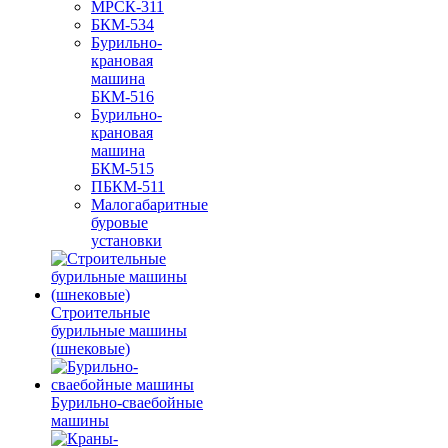
МРСК-311
БКМ-534
Бурильно-
крановая
машина
БКМ-516
Бурильно-
крановая
машина
БКМ-515
ПБКМ-511
Малогабаритные
буровые
установки
Строительные
бурильные машины
(шнековые)
Бурильно-сваебойные
машины