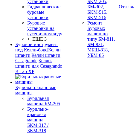
установки
БКМ-205,
Гидравлические
БМ-302,
Отзыв
буровые
БКМ-515,
установки
БКМ-516
Буровые
Ремонт
установки на
Буровых
гусеничном ходу
машин по
+ ЕЩЕ 3
типу БМ-811,
Буровой инструмент
БМ-831,
под Келли-бокс|Келли
МБШ-818,
штанги|Келли штанги
УБМ-85
Casagrande|Келли-
штанги для Casagrande
B 125 XP
Бурильно-крановые
машины
Бурильная
машина БМ-205
Бурильно-
крановая
машина
БКМ-317 /
БКМ-318