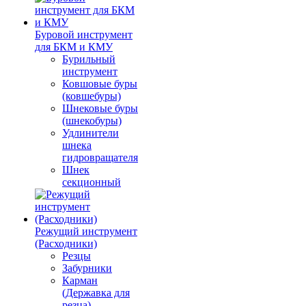
Буровой инструмент
для БКМ и КМУ
Бурильный
инструмент
Ковшовые буры
(ковшебуры)
Шнековые буры
(шнекобуры)
Удлинители
шнека
гидровращателя
Шнек
секционный
Режущий инструмент
(Расходники)
Резцы
Забурники
Карман
(Державка для
резца)