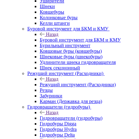
Уширители
Шнеки
Ковшебуры
Колонковые буры
Келли штанги
Буровой инструмент для БКМ и КМУ
Назад
Буровой инструмент для БКМ и КМУ
Бурильный инструмент
Ковшовые буры (ковшебуры)
Шнековые буры (шнекобуры)
Удлинители шнека гидровращателя
Шнек секционный
Режущий инструмент (Расходники)
Назад
Режущий инструмент (Расходники)
Резцы
Забурники
Карман (Державка для резца)
Гидровращатели (гидробуры)
Назад
Гидровращатели (гидробуры)
Гидробуры Digga
Гидробуры Hydra
Гидробуры Delta