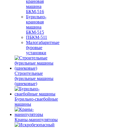
крановая
машина
БКМ-516
Бурильно-
крановая
машина
БКМ-515
ПБКМ-511
Малогабаритные
буровые
установки
Строительные
бурильные машины
(шнековые)
Бурильно-сваебойные
машины
Краны-манипуляторы