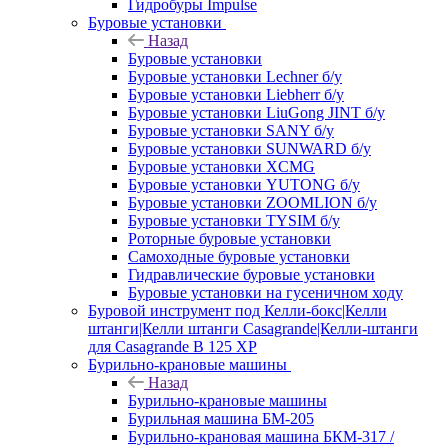
Гидробуры Impulse
Буровые установки
Назад
Буровые установки
Буровые установки Lechner б/у
Буровые установки Liebherr б/у
Буровые установки LiuGong JINT б/у
Буровые установки SANY б/у
Буровые установки SUNWARD б/у
Буровые установки XCMG
Буровые установки YUTONG б/у
Буровые установки ZOOMLION б/у
Буровые установки TYSIM б/у
Роторные буровые установки
Самоходные буровые установки
Гидравлические буровые установки
Буровые установки на гусеничном ходу
Буровой инструмент под Келли-бокс|Келли
штанги|Келли штанги Casagrande|Келли-штанги
для Casagrande B 125 XP
Бурильно-крановые машины
Назад
Бурильно-крановые машины
Бурильная машина БМ-205
Бурильно-крановая машина БКМ-317 /