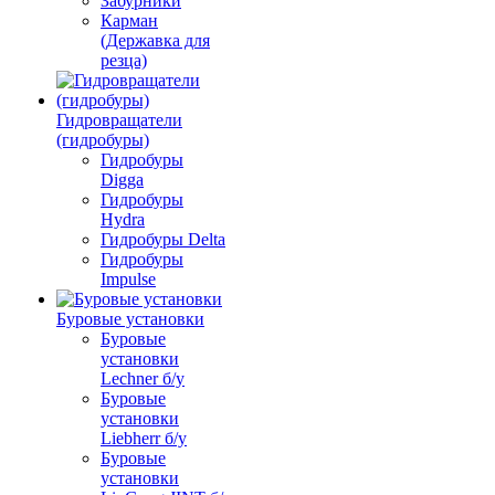
Забурники
Карман
(Державка для
резца)
Гидровращатели
(гидробуры)
Гидробуры
Digga
Гидробуры
Hydra
Гидробуры Delta
Гидробуры
Impulse
Буровые установки
Буровые
установки
Lechner б/у
Буровые
установки
Liebherr б/у
Буровые
установки