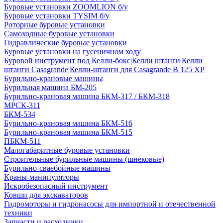
Буровые установки ZOOMLION б/у
Буровые установки TYSIM б/у
Роторные буровые установки
Самоходные буровые установки
Гидравлические буровые установки
Буровые установки на гусеничном ходу
Буровой инструмент под Келли-бокс|Келли штанги|Келли
штанги Casagrande|Келли-штанги для Casagrande B 125 XP
Бурильно-крановые машины
Бурильная машина БМ-205
Бурильно-крановая машина БКМ-317 / БКМ-318
МРСК-311
БКМ-534
Бурильно-крановая машина БКМ-516
Бурильно-крановая машина БКМ-515
ПБКМ-511
Малогабаритные буровые установки
Строительные бурильные машины (шнековые)
Бурильно-сваебойные машины
Краны-манипуляторы
Искробезопасный инструмент
Ковши для экскаваторов
Гидромоторы и гидронасосы для импортной и отечественной
техники
Запчасти и расходники