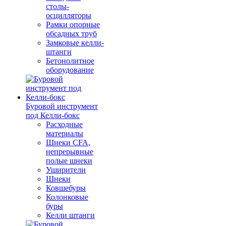
столы-
осцилляторы
Рамки опорные
обсадных труб
Замковые келли-
штанги
Бетонолитное
оборудование
Буровой инструмент
под Келли-бокс
Расходные
материалы
Шнеки CFA,
непрерывные
полые шнеки
Уширители
Шнеки
Ковшебуры
Колонковые
буры
Келли штанги