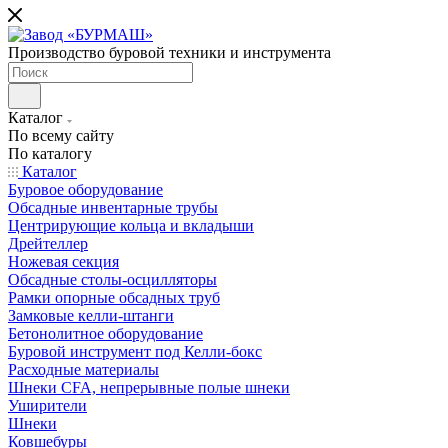
Производство буровой техники и инструмента
Каталог
По всему сайту
По каталогу
Каталог
Буровое оборудование
Обсадные инвентарные трубы
Центрирующие кольца и вкладыши
Дрейтеллер
Ножевая секция
Обсадные столы-осцилляторы
Рамки опорные обсадных труб
Замковые келли-штанги
Бетонолитное оборудование
Буровой инструмент под Келли-бокс
Расходные материалы
Шнеки CFA, непрерывные полые шнеки
Уширители
Шнеки
Ковшебуры