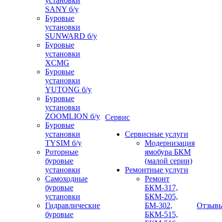
установки
SANY б/у
Буровые
установки
SUNWARD б/у
Буровые
установки
XCMG
Буровые
установки
YUTONG б/у
Буровые
установки
ZOOMLION б/у
Сервис
Буровые
установки
Сервисные услуги
TYSIM б/у
Модернизация
Роторные
ямобура БКМ
буровые
(малой серии)
установки
Ремонтные услуги
Самоходные
Ремонт
буровые
БКМ-317,
установки
БКМ-205,
Гидравлические
БМ-302,
Отзыв
буровые
БКМ-515,