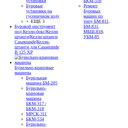
установки
БКМ-516
Буровые
Ремонт
установки на
Буровых
гусеничном ходу
машин по
+ ЕЩЕ 3
типу БМ-811,
Буровой инструмент
БМ-831,
под Келли-бокс|Келли
МБШ-818,
штанги|Келли штанги
УБМ-85
Casagrande|Келли-
штанги для Casagrande
B 125 XP
Бурильно-крановые
машины
Бурильная
машина БМ-205
Бурильно-
крановая
машина
БКМ-317 /
БКМ-318
МРСК-311
БКМ-534
Бурильно-