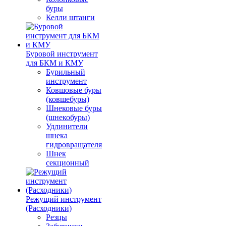
буры
Келли штанги
Буровой инструмент
для БКМ и КМУ
Бурильный
инструмент
Ковшовые буры
(ковшебуры)
Шнековые буры
(шнекобуры)
Удлинители
шнека
гидровращателя
Шнек
секционный
Режущий инструмент
(Расходники)
Резцы