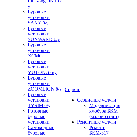
LiuGong JINT б/
у
Буровые
установки
SANY б/у
Буровые
установки
SUNWARD б/у
Буровые
установки
XCMG
Буровые
установки
YUTONG б/у
Буровые
установки
ZOOMLION б/у
Сервис
Буровые
установки
Сервисные услуги
TYSIM б/у
Модернизация
Роторные
ямобура БКМ
буровые
(малой серии)
установки
Ремонтные услуги
Самоходные
Ремонт
буровые
БКМ-317,