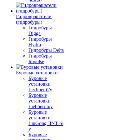
Гидровращатели
(гидробуры)
Гидробуры
Digga
Гидробуры
Hydra
Гидробуры Delta
Гидробуры
Impulse
Буровые установки
Буровые
установки
Lechner б/у
Буровые
установки
Liebherr б/у
Буровые
установки
LiuGong JINT б/
у
Буровые