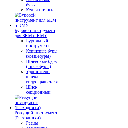
буры
Келли штанги
Буровой инструмент
для БКМ и КМУ
Бурильный
инструмент
Ковшовые буры
(ковшебуры)
Шнековые буры
(шнекобуры)
Удлинители
шнека
гидровращателя
Шнек
секционный
Режущий инструмент
(Расходники)
Резцы