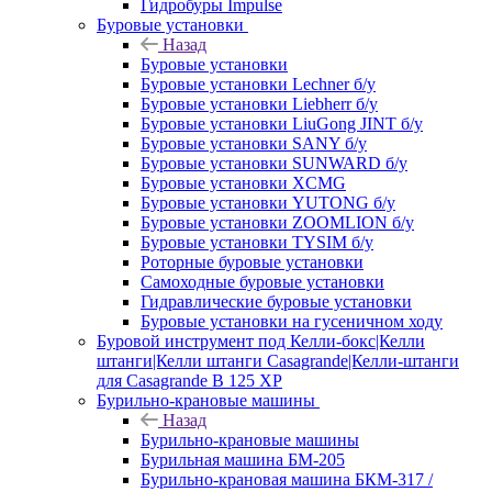
Гидробуры Impulse
Буровые установки
Назад
Буровые установки
Буровые установки Lechner б/у
Буровые установки Liebherr б/у
Буровые установки LiuGong JINT б/у
Буровые установки SANY б/у
Буровые установки SUNWARD б/у
Буровые установки XCMG
Буровые установки YUTONG б/у
Буровые установки ZOOMLION б/у
Буровые установки TYSIM б/у
Роторные буровые установки
Самоходные буровые установки
Гидравлические буровые установки
Буровые установки на гусеничном ходу
Буровой инструмент под Келли-бокс|Келли
штанги|Келли штанги Casagrande|Келли-штанги
для Casagrande B 125 XP
Бурильно-крановые машины
Назад
Бурильно-крановые машины
Бурильная машина БМ-205
Бурильно-крановая машина БКМ-317 /