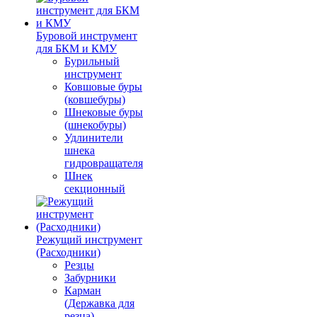
Буровой инструмент
для БКМ и КМУ
Бурильный
инструмент
Ковшовые буры
(ковшебуры)
Шнековые буры
(шнекобуры)
Удлинители
шнека
гидровращателя
Шнек
секционный
Режущий инструмент
(Расходники)
Резцы
Забурники
Карман
(Державка для
резца)