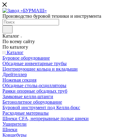
Производство буровой техники и инструмента
Каталог
По всему сайту
По каталогу
Каталог
Буровое оборудование
Обсадные инвентарные трубы
Центрирующие кольца и вкладыши
Дрейтеллер
Ножевая секция
Обсадные столы-осцилляторы
Рамки опорные обсадных труб
Замковые келли-штанги
Бетонолитное оборудование
Буровой инструмент под Келли-бокс
Расходные материалы
Шнеки CFA, непрерывные полые шнеки
Уширители
Шнеки
Ковшебуры