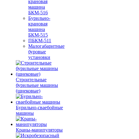
крановая
машина
БКМ-516
Бурильно-
крановая
машина
БКМ-515
ПБКМ-511
Малогабаритные
буровые
установки
Строительные
бурильные машины
(шнековые)
Бурильно-сваебойные
машины
Краны-манипуляторы