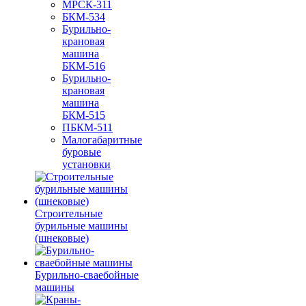
МРСК-311
БКМ-534
Бурильно-
крановая
машина
БКМ-516
Бурильно-
крановая
машина
БКМ-515
ПБКМ-511
Малогабаритные
буровые
установки
Строительные
бурильные машины
(шнековые)
Бурильно-сваебойные
машины