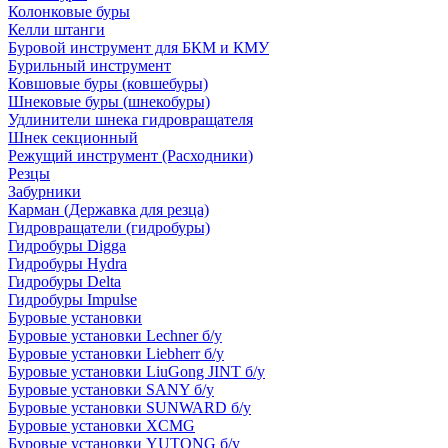
Колонковые буры
Келли штанги
Буровой инструмент для БКМ и КМУ
Бурильный инструмент
Ковшовые буры (ковшебуры)
Шнековые буры (шнекобуры)
Удлинители шнека гидровращателя
Шнек секционный
Режущий инструмент (Расходники)
Резцы
Забурники
Карман (Державка для резца)
Гидровращатели (гидробуры)
Гидробуры Digga
Гидробуры Hydra
Гидробуры Delta
Гидробуры Impulse
Буровые установки
Буровые установки Lechner б/у
Буровые установки Liebherr б/у
Буровые установки LiuGong JINT б/у
Буровые установки SANY б/у
Буровые установки SUNWARD б/у
Буровые установки XCMG
Буровые установки YUTONG б/у