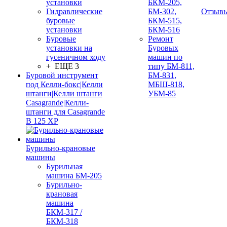
установки
БКМ-205,
Гидравлические
БМ-302,
Отзыв
буровые
БКМ-515,
установки
БКМ-516
Буровые
Ремонт
установки на
Буровых
гусеничном ходу
машин по
+ ЕЩЕ 3
типу БМ-811,
Буровой инструмент
БМ-831,
под Келли-бокс|Келли
МБШ-818,
штанги|Келли штанги
УБМ-85
Casagrande|Келли-
штанги для Casagrande
B 125 XP
Бурильно-крановые
машины
Бурильная
машина БМ-205
Бурильно-
крановая
машина
БКМ-317 /
БКМ-318