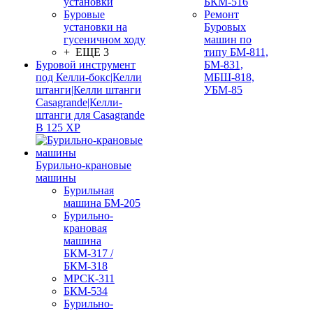
установки
БКМ-516
Буровые
Ремонт
установки на
Буровых
гусеничном ходу
машин по
+ ЕЩЕ 3
типу БМ-811,
Буровой инструмент
БМ-831,
под Келли-бокс|Келли
МБШ-818,
штанги|Келли штанги
УБМ-85
Casagrande|Келли-
штанги для Casagrande
B 125 XP
Бурильно-крановые
машины
Бурильная
машина БМ-205
Бурильно-
крановая
машина
БКМ-317 /
БКМ-318
МРСК-311
БКМ-534
Бурильно-