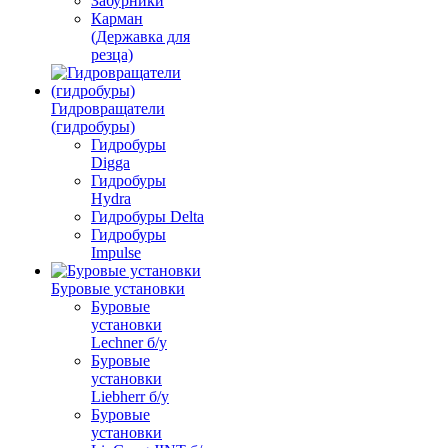
Забурники
Карман
(Державка для
резца)
Гидровращатели
(гидробуры)
Гидробуры
Digga
Гидробуры
Hydra
Гидробуры Delta
Гидробуры
Impulse
Буровые установки
Буровые
установки
Lechner б/у
Буровые
установки
Liebherr б/у
Буровые
установки