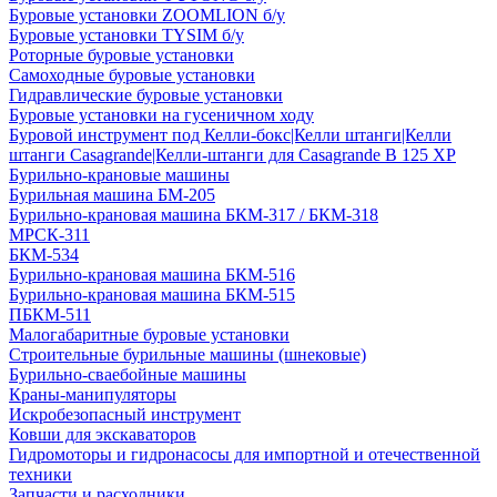
Буровые установки ZOOMLION б/у
Буровые установки TYSIM б/у
Роторные буровые установки
Самоходные буровые установки
Гидравлические буровые установки
Буровые установки на гусеничном ходу
Буровой инструмент под Келли-бокс|Келли штанги|Келли
штанги Casagrande|Келли-штанги для Casagrande B 125 XP
Бурильно-крановые машины
Бурильная машина БМ-205
Бурильно-крановая машина БКМ-317 / БКМ-318
МРСК-311
БКМ-534
Бурильно-крановая машина БКМ-516
Бурильно-крановая машина БКМ-515
ПБКМ-511
Малогабаритные буровые установки
Строительные бурильные машины (шнековые)
Бурильно-сваебойные машины
Краны-манипуляторы
Искробезопасный инструмент
Ковши для экскаваторов
Гидромоторы и гидронасосы для импортной и отечественной
техники
Запчасти и расходники