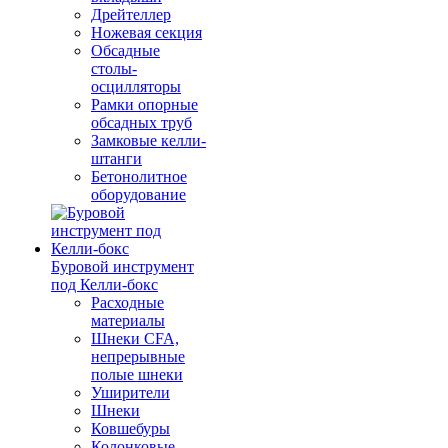
Дрейтеллер
Ножевая секция
Обсадные
столы-
осцилляторы
Рамки опорные
обсадных труб
Замковые келли-
штанги
Бетонолитное
оборудование
Буровой инструмент
под Келли-бокс
Расходные
материалы
Шнеки CFA,
непрерывные
полые шнеки
Уширители
Шнеки
Ковшебуры
Колонковые