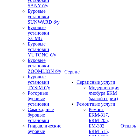
установки
SANY б/у
Буровые
установки
SUNWARD б/у
Буровые
установки
XCMG
Буровые
установки
YUTONG б/у
Буровые
установки
ZOOMLION б/у
Сервис
Буровые
установки
Сервисные услуги
TYSIM б/у
Модернизация
Роторные
ямобура БКМ
буровые
(малой серии)
установки
Ремонтные услуги
Самоходные
Ремонт
буровые
БКМ-317,
установки
БКМ-205,
Гидравлические
БМ-302,
Отзыв
буровые
БКМ-515,