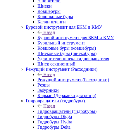
Уширители
Шнеки
Ковшебуры
Колонковые буры
Келли штанги
Буровой инструмент для БКМ и КМУ
Назад
Буровой инструмент для БКМ и КМУ
Бурильный инструмент
Ковшовые буры (ковшебуры)
Шнековые буры (шнекобуры)
Удлинители шнека гидровращателя
Шнек секционный
Режущий инструмент (Расходники)
Назад
Режущий инструмент (Расходники)
Резцы
Забурники
Карман (Державка для резца)
Гидровращатели (гидробуры)
Назад
Гидровращатели (гидробуры)
Гидробуры Digga
Гидробуры Hydra
Гидробуры Delta