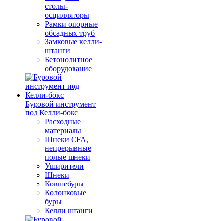
столы-
осцилляторы
Рамки опорные
обсадных труб
Замковые келли-
штанги
Бетонолитное
оборудование
Буровой инструмент
под Келли-бокс
Расходные
материалы
Шнеки CFA,
непрерывные
полые шнеки
Уширители
Шнеки
Ковшебуры
Колонковые
буры
Келли штанги