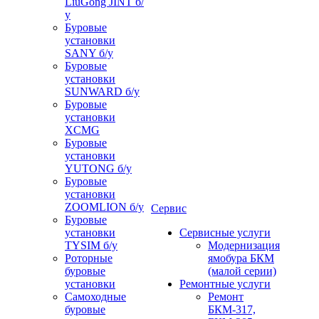
LiuGong JINT б/
у
Буровые
установки
SANY б/у
Буровые
установки
SUNWARD б/у
Буровые
установки
XCMG
Буровые
установки
YUTONG б/у
Буровые
установки
ZOOMLION б/у
Сервис
Буровые
установки
Сервисные услуги
TYSIM б/у
Модернизация
Роторные
ямобура БКМ
буровые
(малой серии)
установки
Ремонтные услуги
Самоходные
Ремонт
буровые
БКМ-317,