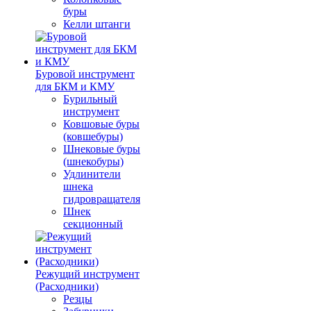
буры
Келли штанги
Буровой инструмент
для БКМ и КМУ
Бурильный
инструмент
Ковшовые буры
(ковшебуры)
Шнековые буры
(шнекобуры)
Удлинители
шнека
гидровращателя
Шнек
секционный
Режущий инструмент
(Расходники)
Резцы