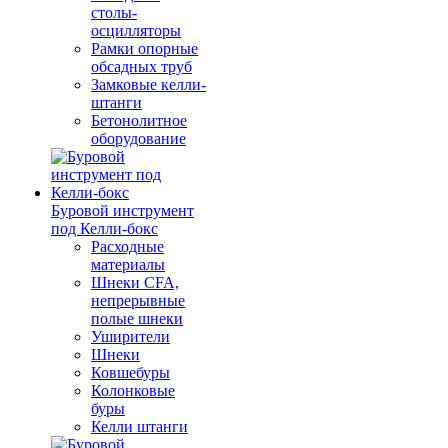
столы-
осцилляторы
Рамки опорные
обсадных труб
Замковые келли-
штанги
Бетонолитное
оборудование
Буровой инструмент
под Келли-бокс
Расходные
материалы
Шнеки CFA,
непрерывные
полые шнеки
Уширители
Шнеки
Ковшебуры
Колонковые
буры
Келли штанги