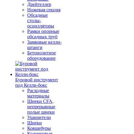
Дрейтеллер
Ножевая секция
Обсадные
столы-
осцилляторы
Рамки опорные
обсадных труб
Замковые келли-
штанги
Бетонолитное
оборудование
Буровой инструмент
под Келли-бокс
Расходные
материалы
Шнеки CFA,
непрерывные
полые шнеки
Уширители
Шнеки
Ковшебуры
Колонковые