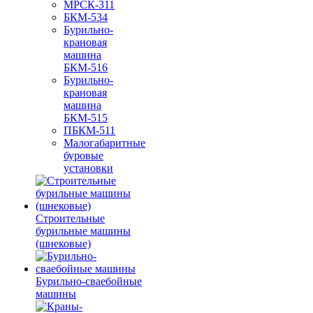
МРСК-311
БКМ-534
Бурильно-
крановая
машина
БКМ-516
Бурильно-
крановая
машина
БКМ-515
ПБКМ-511
Малогабаритные
буровые
установки
Строительные
бурильные машины
(шнековые)
Бурильно-сваебойные
машины