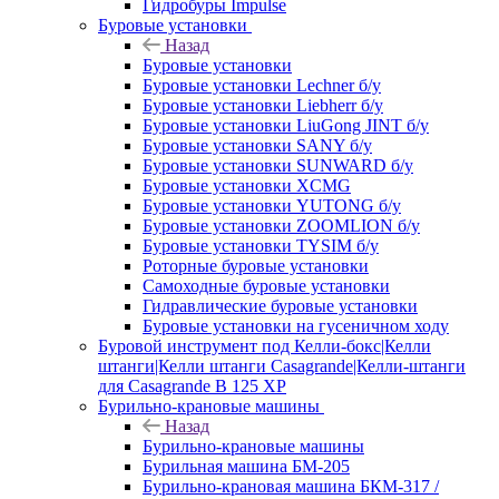
Гидробуры Impulse
Буровые установки
Назад
Буровые установки
Буровые установки Lechner б/у
Буровые установки Liebherr б/у
Буровые установки LiuGong JINT б/у
Буровые установки SANY б/у
Буровые установки SUNWARD б/у
Буровые установки XCMG
Буровые установки YUTONG б/у
Буровые установки ZOOMLION б/у
Буровые установки TYSIM б/у
Роторные буровые установки
Самоходные буровые установки
Гидравлические буровые установки
Буровые установки на гусеничном ходу
Буровой инструмент под Келли-бокс|Келли
штанги|Келли штанги Casagrande|Келли-штанги
для Casagrande B 125 XP
Бурильно-крановые машины
Назад
Бурильно-крановые машины
Бурильная машина БМ-205
Бурильно-крановая машина БКМ-317 /