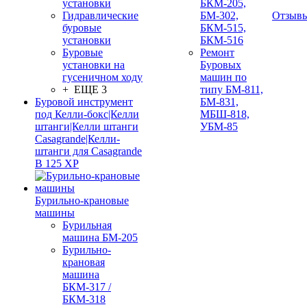
установки
БКМ-205,
Гидравлические
БМ-302,
Отзыв
буровые
БКМ-515,
установки
БКМ-516
Буровые
Ремонт
установки на
Буровых
гусеничном ходу
машин по
+ ЕЩЕ 3
типу БМ-811,
Буровой инструмент
БМ-831,
под Келли-бокс|Келли
МБШ-818,
штанги|Келли штанги
УБМ-85
Casagrande|Келли-
штанги для Casagrande
B 125 XP
Бурильно-крановые
машины
Бурильная
машина БМ-205
Бурильно-
крановая
машина
БКМ-317 /
БКМ-318