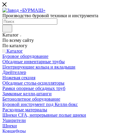
Производство буровой техники и инструмента
Каталог
По всему сайту
По каталогу
Каталог
Буровое оборудование
Обсадные инвентарные трубы
Центрирующие кольца и вкладыши
Дрейтеллер
Ножевая секция
Обсадные столы-осцилляторы
Рамки опорные обсадных труб
Замковые келли-штанги
Бетонолитное оборудование
Буровой инструмент под Келли-бокс
Расходные материалы
Шнеки CFA, непрерывные полые шнеки
Уширители
Шнеки
Ковшебуры