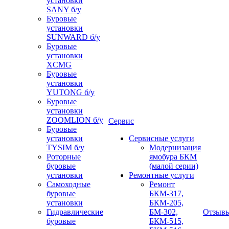
установки
SANY б/у
Буровые
установки
SUNWARD б/у
Буровые
установки
XCMG
Буровые
установки
YUTONG б/у
Буровые
установки
ZOOMLION б/у
Сервис
Буровые
установки
Сервисные услуги
TYSIM б/у
Модернизация
Роторные
ямобура БКМ
буровые
(малой серии)
установки
Ремонтные услуги
Самоходные
Ремонт
буровые
БКМ-317,
установки
БКМ-205,
Гидравлические
БМ-302,
Отзыв
буровые
БКМ-515,