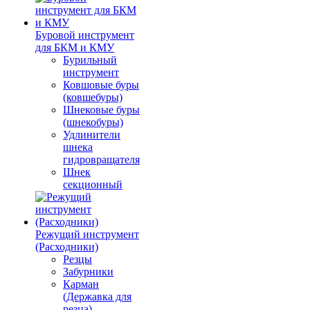
Буровой инструмент
для БКМ и КМУ
Бурильный
инструмент
Ковшовые буры
(ковшебуры)
Шнековые буры
(шнекобуры)
Удлинители
шнека
гидровращателя
Шнек
секционный
Режущий инструмент
(Расходники)
Резцы
Забурники
Карман
(Державка для
резца)