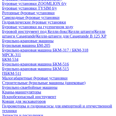
Буровые установки ZOOMLION б/у
Буровые установки TYSIM б/у
Роторные буровые установки
Самоходные буровые установки
Гидравлические буровые установки
Буровые установки на гусеничном ходу
Буровой инструмент под Келли-бокс|Келли штанги|Келли
штанги Casagrande|Келли-штанги для Casagrande B 125 XP
Бурильно-крановые машины
Бурильная машина БМ-205
Бурильно-крановая машина БКМ-317 / БКМ-318
МРСК-311
БКМ-534
Бурильно-крановая машина БКМ-516
Бурильно-крановая машина БКМ-515
ПБКМ-511
Малогабаритные буровые установки
Строительные бурильные машины (шнековые)
Бурильно-сваебойные машины
Краны-манипуляторы
Искробезопасный инструмент
Ковши для экскаваторов
Гидромоторы и гидронасосы для импортной и отечественной
техники
Запчасти и расходники