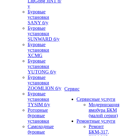
LiuGong JINT б/
у
Буровые
установки
SANY б/у
Буровые
установки
SUNWARD б/у
Буровые
установки
XCMG
Буровые
установки
YUTONG б/у
Буровые
установки
ZOOMLION б/у
Сервис
Буровые
установки
Сервисные услуги
TYSIM б/у
Модернизация
Роторные
ямобура БКМ
буровые
(малой серии)
установки
Ремонтные услуги
Самоходные
Ремонт
буровые
БКМ-317,