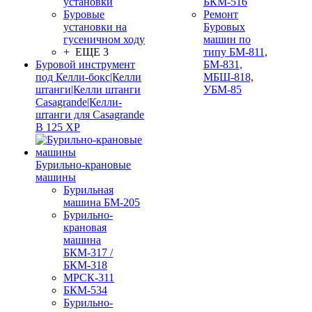
установки
БКМ-516
Буровые
Ремонт
установки на
Буровых
гусеничном ходу
машин по
+ ЕЩЕ 3
типу БМ-811,
Буровой инструмент
БМ-831,
под Келли-бокс|Келли
МБШ-818,
штанги|Келли штанги
УБМ-85
Casagrande|Келли-
штанги для Casagrande
B 125 XP
Бурильно-крановые
машины
Бурильная
машина БМ-205
Бурильно-
крановая
машина
БКМ-317 /
БКМ-318
МРСК-311
БКМ-534
Бурильно-