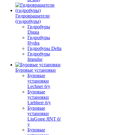
Гидровращатели
(гидробуры)
Гидробуры
Digga
Гидробуры
Hydra
Гидробуры Delta
Гидробуры
Impulse
Буровые установки
Буровые
установки
Lechner б/у
Буровые
установки
Liebherr б/у
Буровые
установки
LiuGong JINT б/
у
Буровые