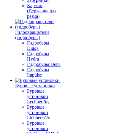
Забурники
Карман
(Державка для
резца)
Гидровращатели
(гидробуры)
Гидробуры
Digga
Гидробуры
Hydra
Гидробуры Delta
Гидробуры
Impulse
Буровые установки
Буровые
установки
Lechner б/у
Буровые
установки
Liebherr б/у
Буровые
установки