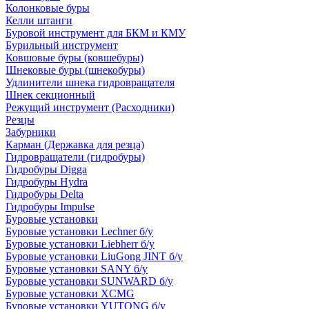
Колонковые буры
Келли штанги
Буровой инструмент для БКМ и КМУ
Бурильный инструмент
Ковшовые буры (ковшебуры)
Шнековые буры (шнекобуры)
Удлинители шнека гидровращателя
Шнек секционный
Режущий инструмент (Расходники)
Резцы
Забурники
Карман (Державка для резца)
Гидровращатели (гидробуры)
Гидробуры Digga
Гидробуры Hydra
Гидробуры Delta
Гидробуры Impulse
Буровые установки
Буровые установки Lechner б/у
Буровые установки Liebherr б/у
Буровые установки LiuGong JINT б/у
Буровые установки SANY б/у
Буровые установки SUNWARD б/у
Буровые установки XCMG
Буровые установки YUTONG б/у