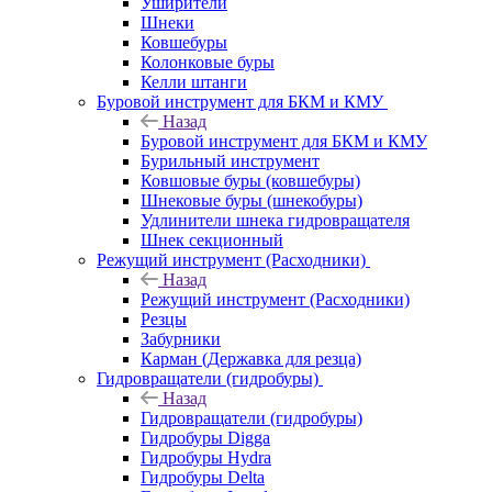
Уширители
Шнеки
Ковшебуры
Колонковые буры
Келли штанги
Буровой инструмент для БКМ и КМУ
Назад
Буровой инструмент для БКМ и КМУ
Бурильный инструмент
Ковшовые буры (ковшебуры)
Шнековые буры (шнекобуры)
Удлинители шнека гидровращателя
Шнек секционный
Режущий инструмент (Расходники)
Назад
Режущий инструмент (Расходники)
Резцы
Забурники
Карман (Державка для резца)
Гидровращатели (гидробуры)
Назад
Гидровращатели (гидробуры)
Гидробуры Digga
Гидробуры Hydra
Гидробуры Delta