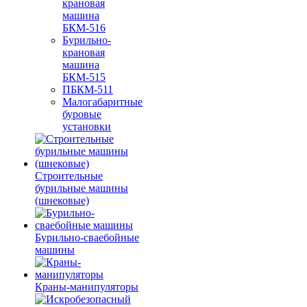
крановая
машина
БКМ-516
Бурильно-
крановая
машина
БКМ-515
ПБКМ-511
Малогабаритные
буровые
установки
Строительные
бурильные машины
(шнековые)
Бурильно-сваебойные
машины
Краны-манипуляторы