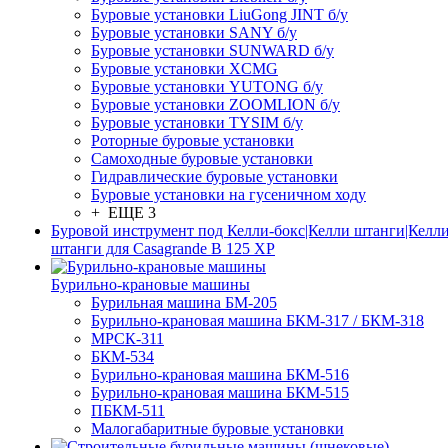
Буровые установки LiuGong JINT б/у
Буровые установки SANY б/у
Буровые установки SUNWARD б/у
Буровые установки XCMG
Буровые установки YUTONG б/у
Буровые установки ZOOMLION б/у
Буровые установки TYSIM б/у
Роторные буровые установки
Самоходные буровые установки
Гидравлические буровые установки
Буровые установки на гусеничном ходу
+ ЕЩЕ 3
Буровой инструмент под Келли-бокс|Келли штанги|Келли
штанги для Casagrande B 125 XP
Бурильно-крановые машины
Бурильная машина БМ-205
Бурильно-крановая машина БКМ-317 / БКМ-318
МРСК-311
БКМ-534
Бурильно-крановая машина БКМ-516
Бурильно-крановая машина БКМ-515
ПБКМ-511
Малогабаритные буровые установки