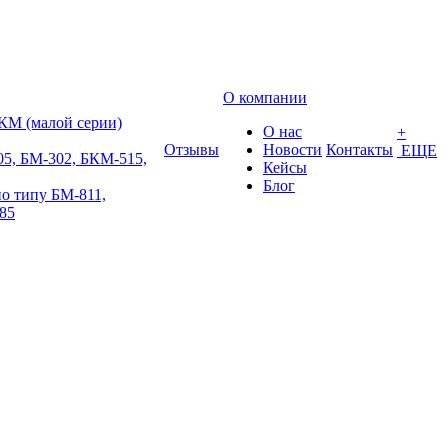
О компании
КМ (малой серии)
О нас
+
Отзывы
Новости
Контакты
ЕЩЕ
5, БМ-302, БКМ-515,
Кейсы
Блог
о типу БМ-811,
85