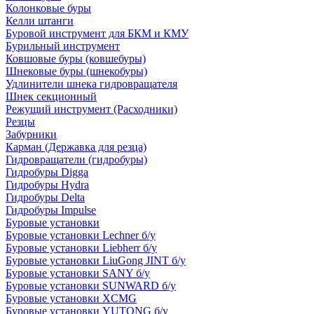
Колонковые буры
Келли штанги
Буровой инструмент для БКМ и КМУ
Бурильный инструмент
Ковшовые буры (ковшебуры)
Шнековые буры (шнекобуры)
Удлинители шнека гидровращателя
Шнек секционный
Режущий инструмент (Расходники)
Резцы
Забурники
Карман (Державка для резца)
Гидровращатели (гидробуры)
Гидробуры Digga
Гидробуры Hydra
Гидробуры Delta
Гидробуры Impulse
Буровые установки
Буровые установки Lechner б/у
Буровые установки Liebherr б/у
Буровые установки LiuGong JINT б/у
Буровые установки SANY б/у
Буровые установки SUNWARD б/у
Буровые установки XCMG
Буровые установки YUTONG б/у