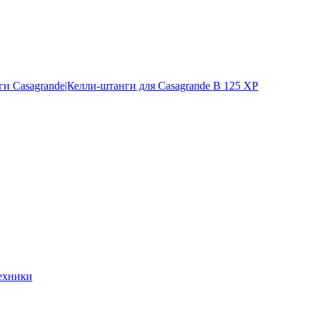
и Casagrande|Келли-штанги для Casagrande B 125 XP
ехники