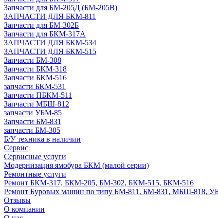
Запчасти для БМ-205Д (БМ-205В)
ЗАПЧАСТИ ДЛЯ БКМ-811
Запчасти для БМ-302Б
Запчасти для БКМ-317А
ЗАПЧАСТИ ДЛЯ БКМ-534
ЗАПЧАСТИ ДЛЯ БКМ-515
Запчасти БМ-308
Запчасти БКМ-318
Запчасти БКМ-516
запчасти БКМ-531
Запчасти ПБКМ-511
Запчасти МБШ-812
запчасти УБМ-85
Запчасти БМ-831
запчасти БМ-305
Б/У техника в наличии
Сервис
Сервисные услуги
Модернизация ямобура БКМ (малой серии)
Ремонтные услуги
Ремонт БКМ-317, БКМ-205, БМ-302, БКМ-515, БКМ-516
Ремонт Буровых машин по типу БМ-811, БМ-831, МБШ-818, У
Отзывы
О компании
О нас