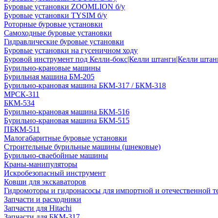
Буровые установки ZOOMLION б/у
Буровые установки TYSIM б/у
Роторные буровые установки
Самоходные буровые установки
Гидравлические буровые установки
Буровые установки на гусеничном ходу
Буровой инструмент под Келли-бокс|Келли штанги|Келли штанг
Бурильно-крановые машины
Бурильная машина БМ-205
Бурильно-крановая машина БКМ-317 / БКМ-318
МРСК-311
БКМ-534
Бурильно-крановая машина БКМ-516
Бурильно-крановая машина БКМ-515
ПБКМ-511
Малогабаритные буровые установки
Строительные бурильные машины (шнековые)
Бурильно-сваебойные машины
Краны-манипуляторы
Искробезопасный инструмент
Ковши для экскаваторов
Гидромоторы и гидронасосы для импортной и отечественной т
Запчасти и расходники
Запчасти для Hitachi
Запчасти для БКМ-317