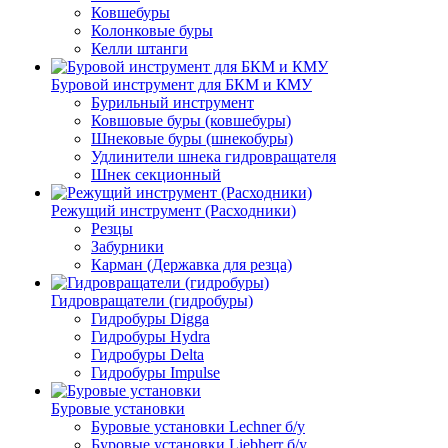
Ковшебуры
Колонковые буры
Келли штанги
Буровой инструмент для БКМ и КМУ
Бурильный инструмент
Ковшовые буры (ковшебуры)
Шнековые буры (шнекобуры)
Удлинители шнека гидровращателя
Шнек секционный
Режущий инструмент (Расходники)
Резцы
Забурники
Карман (Державка для резца)
Гидровращатели (гидробуры)
Гидробуры Digga
Гидробуры Hydra
Гидробуры Delta
Гидробуры Impulse
Буровые установки
Буровые установки Lechner б/у
Буровые установки Liebherr б/у