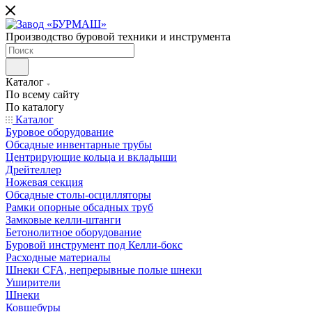
Производство буровой техники и инструмента
Каталог
По всему сайту
По каталогу
Каталог
Буровое оборудование
Обсадные инвентарные трубы
Центрирующие кольца и вкладыши
Дрейтеллер
Ножевая секция
Обсадные столы-осцилляторы
Рамки опорные обсадных труб
Замковые келли-штанги
Бетонолитное оборудование
Буровой инструмент под Келли-бокс
Расходные материалы
Шнеки CFA, непрерывные полые шнеки
Уширители
Шнеки
Ковшебуры